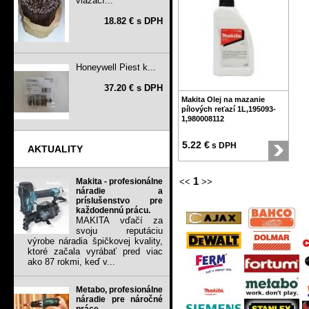
viazací...
18.82 € s DPH
Honeywell Piest k...
37.20 € s DPH
Makita Olej na mazanie
pílových reťazí 1L,195093-
1,980008112
5.22 €
s DPH
AKTUALITY
1
Makita - profesionálne
<<
>>
náradie a
príslušenstvo pre
každodennú prácu.
MAKITA vďačí za
svoju reputáciu
výrobe náradia špičkovej kvality,
ktoré začala vyrábať pred viac
ako 87 rokmi, keď v...
Metabo, profesionálne
náradie pre náročné