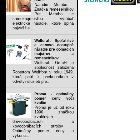
práce
Náradie Metabo -
Značka remeselníkov
Pre Metabo je
samozrejmosťou vyrábať
elektrické náradie, ktoré spĺňa
najvyššie...
Wolfcraft- Spoľahlivé
a cenovo dostupné
náradie pre domacich
majstrov a
remeselníkov
Wolfcraft GmbH je
spoločnosť založená
Robertom Wolffom v roku 1949,
ktorá patrí k priekopníkom v
odvetví služieb pre...
Proma - optimálny
pomer ceny voči
kvalite
Proma je už od roku
1996 značkou
kvalitných
drevoobrábacích a
kovoobrábacích strojov .
Optimálny pomer ceny a
výkonu...