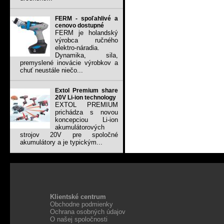
FERM - spoľahlivé a
cenovo dostupné
FERM je holandský
výrobca ručného
elektro-náradia.
Dynamika, sila,
premyslené inovácie výrobkov a
chuť neustále niečo...
Extol Premium share
20V Li-ion technology
EXTOL PREMIUM
prichádza s novou
koncepciou Li-ion
akumulátorových
strojov 20V pre spoločné
akumulátory a je typickým...
Klientské centrum
Obchodne podmienky
Ochrana osobných údajov
O našej spoločnosti