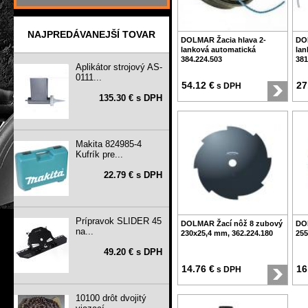
NAJPREDÁVANEJŠÍ TOVAR
DOLMAR Žacia hlava 2-
DOL
lanková automatická
lan
384.224.503
381
Aplikátor strojový AS-
0111...
54.12 €
27
s DPH
135.30 € s DPH
Makita 824985-4
Kufrík pre...
22.79 € s DPH
Prípravok SLIDER 45
DOLMAR Žací nôž 8 zubový
DO
na...
230x25,4 mm, 362.224.180
255
49.20 € s DPH
14.76 €
16
s DPH
10100 drôt dvojitý