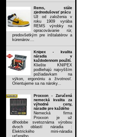
Rems, stále
zjednodušovať prácu
Už od založenia v
roku 1909 vyrába
REMS výrobky na
opracovávanie rúr,
predovšetkým pre inštalatérov a
kúrenárov....
Knipex - kvalita
náradia v
každodennom použití.
Kliešte KNIPEX
podliehajú najvyšším
požiadavkam na
výkon, ergonóniu a životnosť.
Orientujeme sa na nároky...
Proxxon - Zaručená
nemecká kvalita za
výhodné ceny,
náradie pre každého
Nemecká firma
Proxxon je už
dlhodobe svetoznáma výrobou
dvoch oblastí náradia :
Elektrického mini-náradia
určeného...