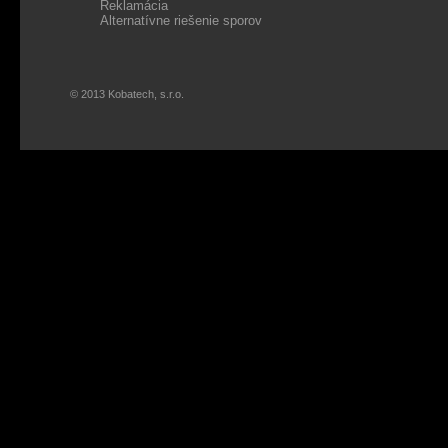
Reklamácia
Alternatívne riešenie sporov
© 2013 Kobatech, s.r.o.