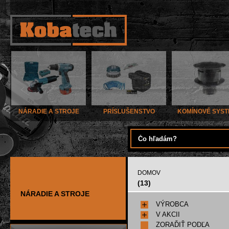
NÁRADIE A STROJE
PRÍSLUŠENSTVO
KOMÍNOVÉ SYS
DOMOV
(13)
NÁRADIE A STROJE
VÝROBCA
V AKCII
ZORAĎIŤ PODĽA