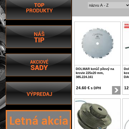
DOLMAR kotúč pílový na
Dol
krovie 225x20 mm,
kos
385.224.161
DA
24.60 €
12
s DPH