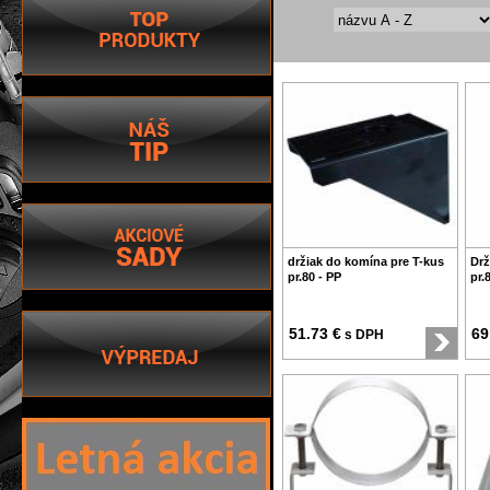
držiak do komína pre T-kus
Drž
pr.80 - PP
pr.
51.73 €
69
s DPH