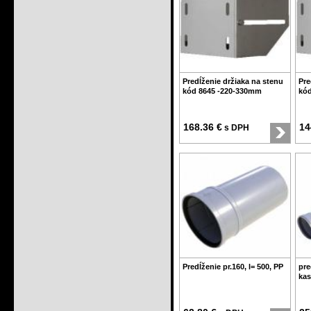
Predĺženie držiaka na stenu
Pre
kód 8645 -220-330mm
kód
168.36 €
14
s DPH
Predĺženie pr.160, l= 500, PP
pre
kas