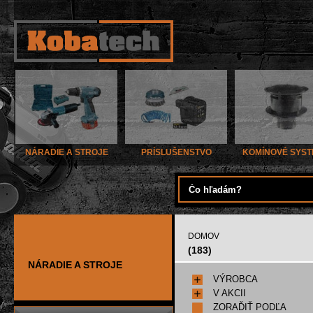
NÁRADIE A STROJE
PRÍSLUŠENSTVO
KOMÍNOVÉ SYS
DOMOV
(183)
NÁRADIE A STROJE
VÝROBCA
V AKCII
ZORAĎIŤ PODĽA