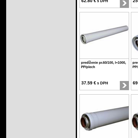
62.80 €
25
s DPH
predĺženie pr.60/100, l=1000,
pre
PP/plech
PP/
37.59 €
69
s DPH