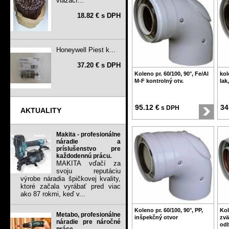
viazací...
18.82 € s DPH
Honeywell Piest k...
37.20 € s DPH
Koleno pr. 60/100, 90°, Fe/Al
kol
M-F kontrolný otv.
lak
95.12 €
34
s DPH
AKTUALITY
Makita - profesionálne
náradie a
príslušenstvo pre
každodennú prácu.
MAKITA vďačí za
svoju reputáciu
výrobe náradia špičkovej kvality,
ktoré začala vyrábať pred viac
ako 87 rokmi, keď v...
Koleno pr. 60/100, 90°, PP,
Kol
Metabo, profesionálne
inšpekčný otvor
zvä
náradie pre náročné
odb