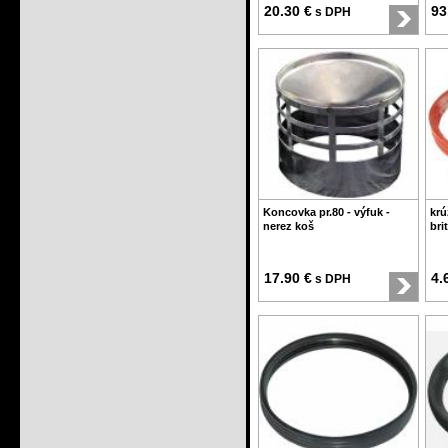
20.30 €
93
s DPH
Koncovka pr.80 - výfuk -
krú
nerez koš
bri
17.90 €
4.
s DPH