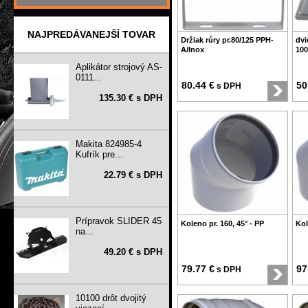
NAJPREDÁVANEJŠÍ TOVAR
Držiak rúry pr.80/125 PPH-
dvi
A/Inox
100
Aplikátor strojový AS-
0111...
80.44 €
50
s DPH
135.30 € s DPH
Makita 824985-4
Kufrík pre...
22.79 € s DPH
Prípravok SLIDER 45
Koleno pr. 160, 45° - PP
Kol
na...
49.20 € s DPH
79.77 €
97
s DPH
10100 drôt dvojitý