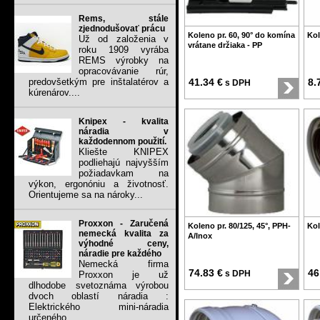
Rems, stále
zjednodušovať prácu
Koleno pr. 60, 90° do komína
Kol
Už od založenia v
vrátane držiaka - PP
roku 1909 vyrába
REMS výrobky na
opracovávanie rúr,
predovšetkým pre inštalatérov a
41.34 €
8.
s DPH
kúrenárov....
Knipex - kvalita
náradia v
každodennom použití.
Kliešte KNIPEX
podliehajú najvyšším
požiadavkam na
výkon, ergonóniu a životnosť.
Orientujeme sa na nároky...
Proxxon - Zaručená
Koleno pr. 80/125, 45°, PPH-
Kol
nemecká kvalita za
A/Inox
výhodné ceny,
náradie pre každého
Nemecká firma
74.83 €
46
s DPH
Proxxon je už
dlhodobe svetoznáma výrobou
dvoch oblastí náradia :
Elektrického mini-náradia
určeného...