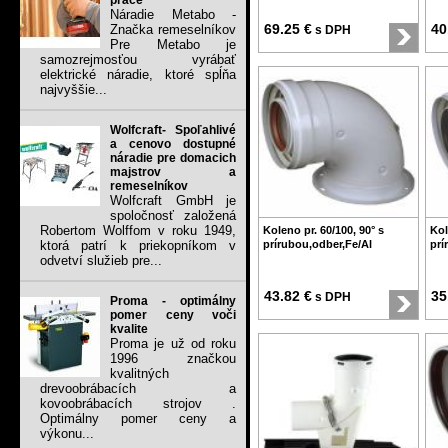
práce
Náradie Metabo -
69.25 €
40
Značka remeselníkov
s DPH
Pre Metabo je
samozrejmosťou vyrábať
elektrické náradie, ktoré spĺňa
najvyššie...
Wolfcraft- Spoľahlivé
a cenovo dostupné
náradie pre domacich
majstrov a
remeselníkov
Wolfcraft GmbH je
spoločnosť založená
Robertom Wolffom v roku 1949,
Koleno pr. 60/100, 90° s
Kol
ktorá patrí k priekopníkom v
prírubou,odber,Fe/Al
prí
odvetví služieb pre...
43.82 €
35
s DPH
Proma - optimálny
pomer ceny voči
kvalite
Proma je už od roku
1996 značkou
kvalitných
drevoobrábacích a
kovoobrábacích strojov .
Optimálny pomer ceny a
výkonu...