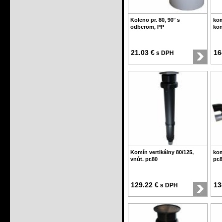
Koleno pr. 80, 90° s
kom
odberom, PP
kon
21.03 €
16
s DPH
Komín vertikálny 80/125,
kom
vnút. pr.80
pr.
129.22 €
13
s DPH