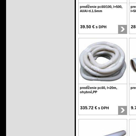
predĺženie pr.60/100, l=500,
pre
Al/Al-tl.1.5mm
l=5
39.50 €
28
s DPH
predĺženie pr.60, l=20m,
pre
ohybné,PP
335.72 €
9.
s DPH