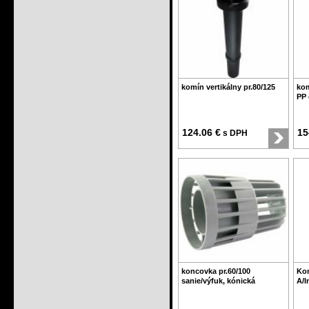
komín vertikálny pr.80/125
kom
PP 
124.06 €
15
s DPH
koncovka pr.60/100
Kon
sanie/výfuk, kónická
A/I