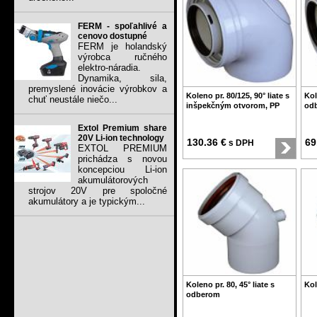
FERM - spoľahlivé a
cenovo dostupné
FERM je holandský
výrobca ručného
elektro-náradia.
Dynamika, sila,
premyslené inovácie výrobkov a
Koleno pr. 80/125, 90° liate s
Kol
chuť neustále niečo...
inšpekčným otvorom, PP
odb
Extol Premium share
20V Li-ion technology
130.36 €
69
s DPH
EXTOL PREMIUM
prichádza s novou
koncepciou Li-ion
akumulátorových
strojov 20V pre spoločné
akumulátory a je typickým...
Koleno pr. 80, 45° liate s
Kol
odberom