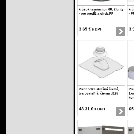
krúžok tesniaci pr. 60, 2 brity
krú
- pre predĺž.a ohyb.PP
- P
3.65 €
3.
s DPH
Prechodka strešná šikmá,
Pre
tvarovateľná, čierna d125
1x
kon
48.31 €
65
s DPH