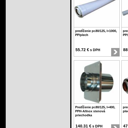
predĺženie pr.80/125, l=1000,
pre
PP/plech
PP/
55.72 €
88
s DPH
Predĺženie pr.80/125, l=400,
pre
PPH-A/Inox stenová
ple
priechodka
140.31 €
47
s DPH