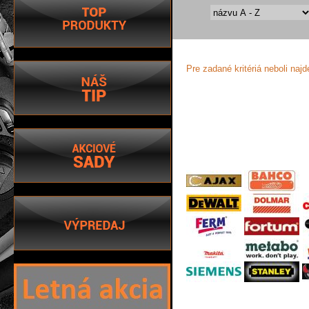
Pre zadané kritériá neboli naj