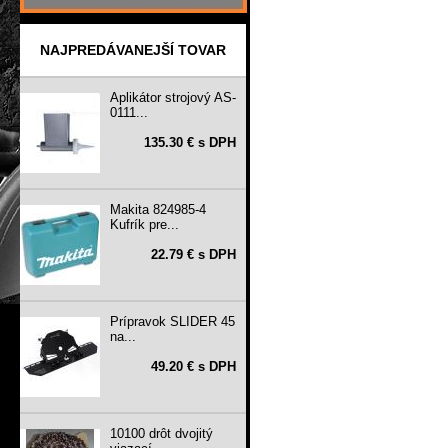
NAJPREDÁVANEJŠÍ TOVAR
Aplikátor strojový AS-
0111...
135.30 € s DPH
Makita 824985-4
Kufrík pre...
22.79 € s DPH
Prípravok SLIDER 45
na...
49.20 € s DPH
10100 drôt dvojitý