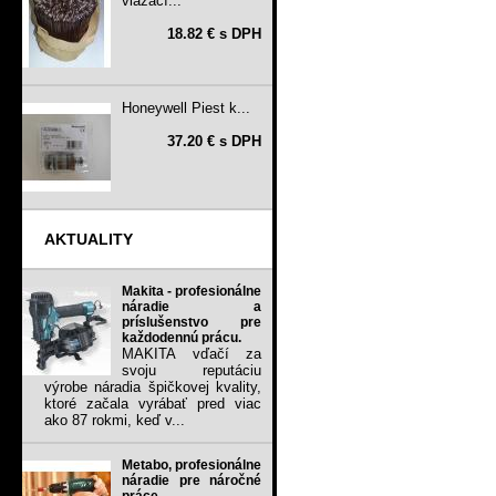
viazací...
18.82 € s DPH
Honeywell Piest k...
37.20 € s DPH
AKTUALITY
Makita - profesionálne
náradie a
príslušenstvo pre
každodennú prácu.
MAKITA vďačí za
svoju reputáciu
výrobe náradia špičkovej kvality,
ktoré začala vyrábať pred viac
ako 87 rokmi, keď v...
Metabo, profesionálne
náradie pre náročné