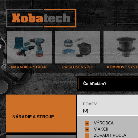
NÁRADIE A STROJE
PRÍSLUŠENSTVO
KOMÍNOVÉ SYS
DOMOV
(0)
NÁRADIE A STROJE
VÝROBCA
V AKCII
ZORAĎIŤ PODĽA