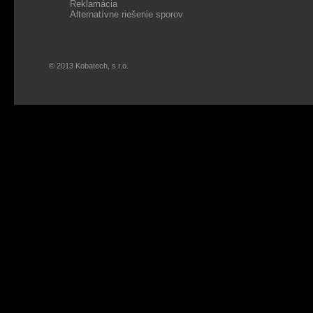
Reklamácia
Alternatívne riešenie sporov
© 2013 Kobatech, s.r.o.