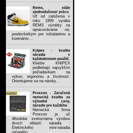
Rems, stále
zjednodušovať prácu
Už od založenia v
roku 1909 vyrába
REMS výrobky na
opracovávanie rúr,
predovšetkým pre inštalatérov a
kúrenárov....
Knipex - kvalita
náradia v
každodennom použití.
Kliešte KNIPEX
podliehajú najvyšším
požiadavkam na
výkon, ergonóniu a životnosť.
Orientujeme sa na nároky...
Proxxon - Zaručená
nemecká kvalita za
výhodné ceny,
náradie pre každého
Nemecká firma
Proxxon je už
dlhodobe svetoznáma výrobou
dvoch oblastí náradia :
Elektrického mini-náradia
určeného...