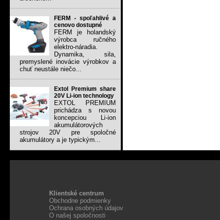
FERM - spoľahlivé a
cenovo dostupné
FERM je holandský
výrobca ručného
elektro-náradia.
Dynamika, sila,
premyslené inovácie výrobkov a
chuť neustále niečo...
Extol Premium share
20V Li-ion technology
EXTOL PREMIUM
prichádza s novou
koncepciou Li-ion
akumulátorových
strojov 20V pre spoločné
akumulátory a je typickým...
Klientské centrum
Obchodne podmienky
Ochrana osobných údajov
O našej spoločnosti