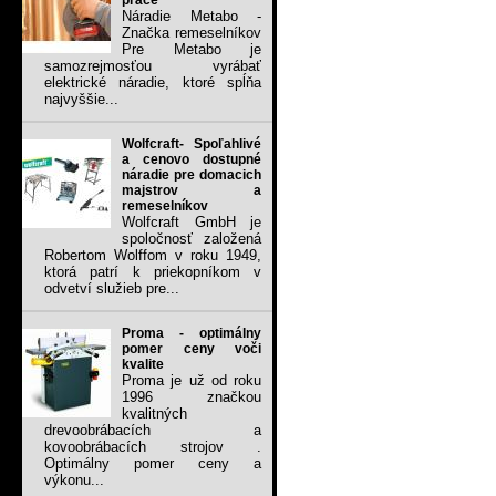
práce
Náradie Metabo -
Značka remeselníkov
Pre Metabo je
samozrejmosťou vyrábať
elektrické náradie, ktoré spĺňa
najvyššie...
Wolfcraft- Spoľahlivé
a cenovo dostupné
náradie pre domacich
majstrov a
remeselníkov
Wolfcraft GmbH je
spoločnosť založená
Robertom Wolffom v roku 1949,
ktorá patrí k priekopníkom v
odvetví služieb pre...
Proma - optimálny
pomer ceny voči
kvalite
Proma je už od roku
1996 značkou
kvalitných
drevoobrábacích a
kovoobrábacích strojov .
Optimálny pomer ceny a
výkonu...