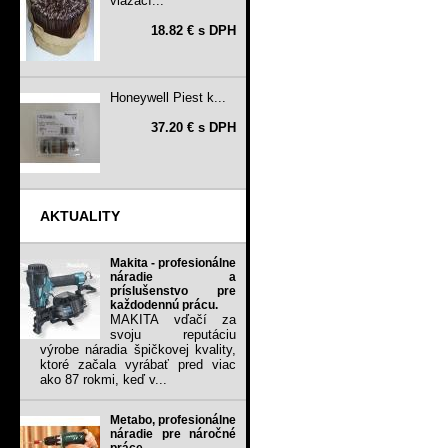
viazací...
18.82 € s DPH
Honeywell Piest k...
37.20 € s DPH
AKTUALITY
Makita - profesionálne
náradie a
príslušenstvo pre
každodennú prácu.
MAKITA vďačí za
svoju reputáciu
výrobe náradia špičkovej kvality,
ktoré začala vyrábať pred viac
ako 87 rokmi, keď v...
Metabo, profesionálne
náradie pre náročné