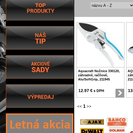
Aquacraft Nožnice 330120,
AQ
záhradné, račňové,
záh
Alu/SoftGrip, 211945
211
12.97 €
13
s DPH
1
<<
>>