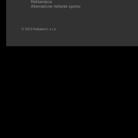
Reklamácia
Alternatívne riešenie sporov
© 2013 Kobatech, s.r.o.