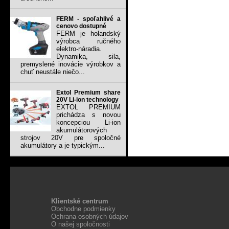
FERM - spoľahlivé a
cenovo dostupné
FERM je holandský
výrobca ručného
elektro-náradia.
Dynamika, sila,
premyslené inovácie výrobkov a
chuť neustále niečo...
Extol Premium share
20V Li-ion technology
EXTOL PREMIUM
prichádza s novou
koncepciou Li-ion
akumulátorových
strojov 20V pre spoločné
akumulátory a je typickým...
Klientské centrum
Obchodne podmienky
Ochrana osobných údajov
O našej spoločnosti