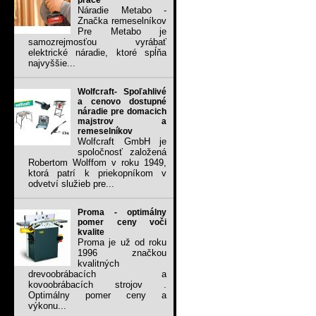
práce
Náradie Metabo -
Značka remeselníkov
Pre Metabo je
samozrejmosťou vyrábať
elektrické náradie, ktoré spĺňa
najvyššie...
Wolfcraft- Spoľahlivé
a cenovo dostupné
náradie pre domacich
majstrov a
remeselníkov
Wolfcraft GmbH je
spoločnosť založená
Robertom Wolffom v roku 1949,
ktorá patrí k priekopníkom v
odvetví služieb pre...
Proma - optimálny
pomer ceny voči
kvalite
Proma je už od roku
1996 značkou
kvalitných
drevoobrábacích a
kovoobrábacích strojov .
Optimálny pomer ceny a
výkonu...