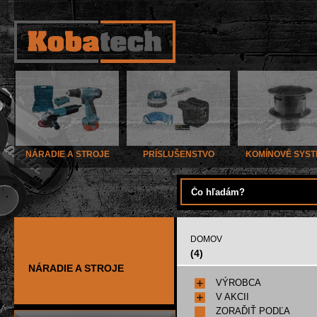
NÁRADIE A STROJE
PRÍSLUŠENSTVO
KOMÍNOVÉ SYS
DOMOV
(4)
NÁRADIE A STROJE
VÝROBCA
V AKCII
ZORAĎIŤ PODĽA