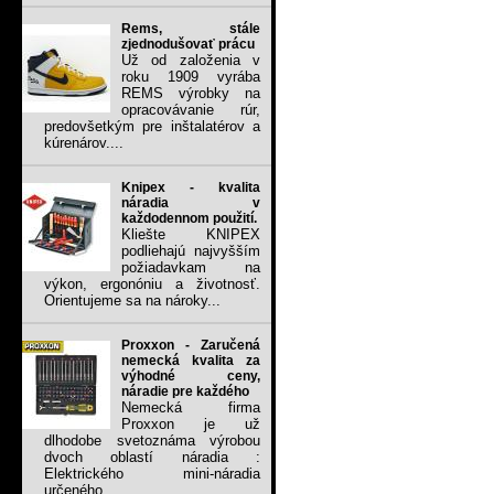
Rems, stále
zjednodušovať prácu
Už od založenia v
roku 1909 vyrába
REMS výrobky na
opracovávanie rúr,
predovšetkým pre inštalatérov a
kúrenárov....
Knipex - kvalita
náradia v
každodennom použití.
Kliešte KNIPEX
podliehajú najvyšším
požiadavkam na
výkon, ergonóniu a životnosť.
Orientujeme sa na nároky...
Proxxon - Zaručená
nemecká kvalita za
výhodné ceny,
náradie pre každého
Nemecká firma
Proxxon je už
dlhodobe svetoznáma výrobou
dvoch oblastí náradia :
Elektrického mini-náradia
určeného...