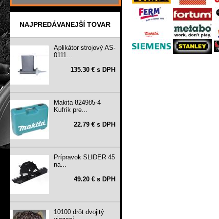
NAJPREDÁVANEJŠÍ TOVAR
Aplikátor strojový AS-
0111...
135.30 € s DPH
Makita 824985-4
Kufrík pre...
22.79 € s DPH
Prípravok SLIDER 45
na...
49.20 € s DPH
10100 drôt dvojitý