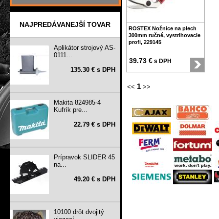
NAJPREDÁVANEJŠÍ TOVAR
ROSTEX Nožnice na plech
300mm ručné, vystrihovacie
profi, 229145
Aplikátor strojový AS-
0111...
39.73 €
s DPH
135.30 € s DPH
1
<<
>>
Makita 824985-4
Kufrík pre...
22.79 € s DPH
Prípravok SLIDER 45
na...
49.20 € s DPH
10100 drôt dvojitý