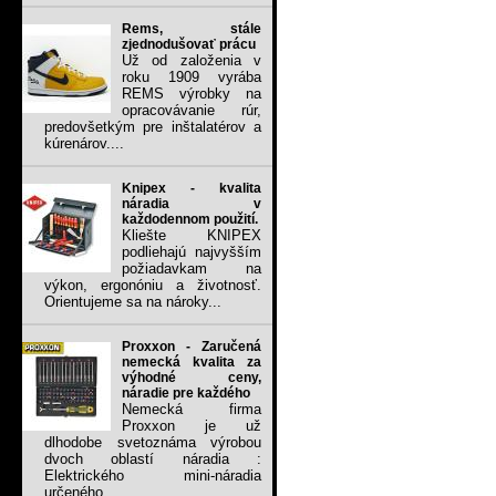
Rems, stále
zjednodušovať prácu
Už od založenia v
roku 1909 vyrába
REMS výrobky na
opracovávanie rúr,
predovšetkým pre inštalatérov a
kúrenárov....
Knipex - kvalita
náradia v
každodennom použití.
Kliešte KNIPEX
podliehajú najvyšším
požiadavkam na
výkon, ergonóniu a životnosť.
Orientujeme sa na nároky...
Proxxon - Zaručená
nemecká kvalita za
výhodné ceny,
náradie pre každého
Nemecká firma
Proxxon je už
dlhodobe svetoznáma výrobou
dvoch oblastí náradia :
Elektrického mini-náradia
určeného...