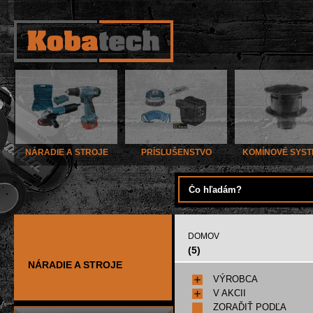
NÁRADIE A STROJE
PRÍSLUŠENSTVO
KOMÍNOVÉ SYS
DOMOV
(5)
NÁRADIE A STROJE
VÝROBCA
V AKCII
ZORAĎIŤ PODĽA