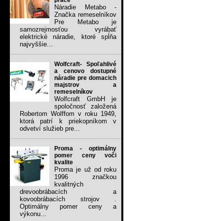
práce
Náradie Metabo -
Značka remeselníkov
Pre Metabo je
samozrejmosťou vyrábať
elektrické náradie, ktoré spĺňa
najvyššie...
Wolfcraft- Spoľahlivé
a cenovo dostupné
náradie pre domacich
majstrov a
remeselníkov
Wolfcraft GmbH je
spoločnosť založená
Robertom Wolffom v roku 1949,
ktorá patrí k priekopníkom v
odvetví služieb pre...
Proma - optimálny
pomer ceny voči
kvalite
Proma je už od roku
1996 značkou
kvalitných
drevoobrábacích a
kovoobrábacích strojov .
Optimálny pomer ceny a
výkonu...