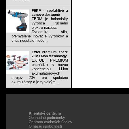
FERM - spoľahlivé a
cenovo dostupné
FERM je holandský
výrobca ručného
elektro-náradia.
Dynamika, sila,
premyslené inovácie výrobkov a
chuť neustále niečo...
Extol Premium share
20V Li-ion technology
EXTOL PREMIUM
prichádza s novou
koncepciou Li-ion
akumulátorových
strojov 20V pre spoločné
akumulátory a je typickým...
Klientské centrum
Obchodne podmienky
Ochrana osobných údajov
O našej spoločnosti