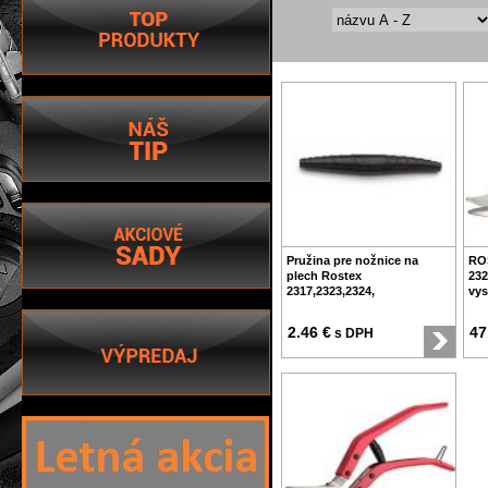
Pružina pre nožnice na
RO
plech Rostex
232
2317,2323,2324,
vys
2.46 €
47
s DPH