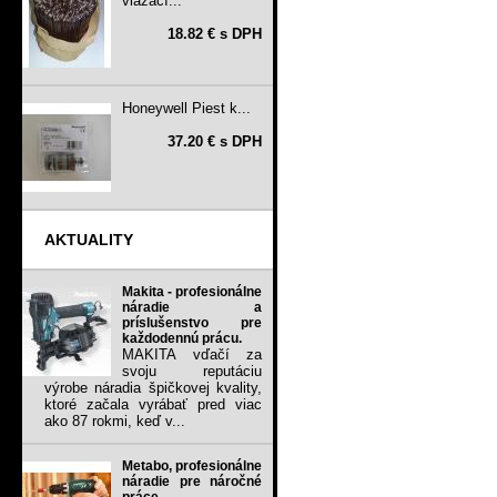
viazací...
18.82 € s DPH
Honeywell Piest k...
37.20 € s DPH
AKTUALITY
Makita - profesionálne
náradie a
príslušenstvo pre
každodennú prácu.
MAKITA vďačí za
svoju reputáciu
výrobe náradia špičkovej kvality,
ktoré začala vyrábať pred viac
ako 87 rokmi, keď v...
Metabo, profesionálne
náradie pre náročné