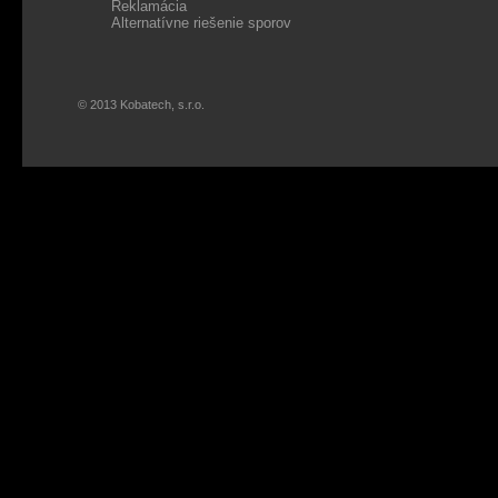
Reklamácia
Alternatívne riešenie sporov
© 2013 Kobatech, s.r.o.