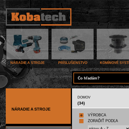
NÁRADIE A STROJE
PRÍSLUŠENSTVO
KOMÍNOVÉ SYS
DOMOV
(34)
NÁRADIE A STROJE
VÝROBCA
ZORAĎIŤ PODĽA