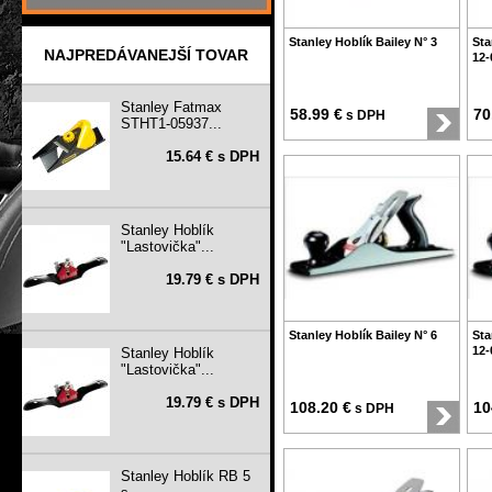
Stanley Hoblík Bailey N° 3
Sta
NAJPREDÁVANEJŠÍ TOVAR
12-
Stanley Fatmax
58.99 €
70
s DPH
STHT1-05937...
15.64 € s DPH
Stanley Hoblík
"Lastovička"...
19.79 € s DPH
Stanley Hoblík Bailey N° 6
Sta
12-
Stanley Hoblík
"Lastovička"...
19.79 € s DPH
108.20 €
10
s DPH
Stanley Hoblík RB 5