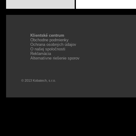
Klientské centrum
Obchodne podmienky
Ochrana osobných údajov
O našej spoločnosti
Reklamácia
Alternatívne riešenie sporov
© 2013 Kobatech, s.r.o.