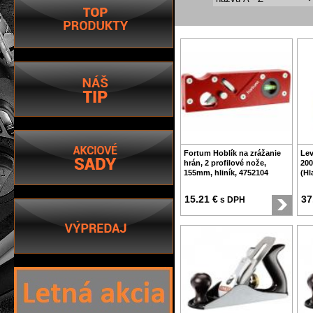
Fortum Hoblík na zrážanie
Lev
hrán, 2 profilové nože,
20
155mm, hliník, 4752104
(Hl
15.21 €
37
s DPH