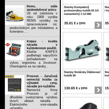
Rems, stále
Stanley Kompaktný
Sta
zjednodušovať prácu
profesionálny hoblík 60 1/4
/ h
Už od založenia v
nastaviteľný 1-12-060
roku 1909 vyrába
REMS výrobky na
35.01 €
35
s DPH
opracovávanie rúr,
predovšetkým pre inštalatérov a
kúrenárov....
Knipex - kvalita
náradia v
každodennom použití.
Kliešte KNIPEX
podliehajú najvyšším
požiadavkam na
výkon, ergonóniu a životnosť.
Orientujeme sa na nároky...
Stanley Stolársky žlábkovací
Sta
hoblík 90
hob
Proxxon - Zaručená
nemecká kvalita za
výhodné ceny,
náradie pre každého
130.65 €
15
s DPH
Nemecká firma
Proxxon je už
dlhodobe svetoznáma výrobou
dvoch oblastí náradia :
Elektrického mini-náradia
určeného...