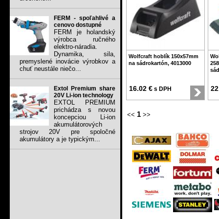
FERM - spoľahlivé a
cenovo dostupné
FERM je holandský
výrobca ručného
elektro-náradia.
Dynamika, sila,
Wolfcraft hoblík 150x57mm
Wol
premyslené inovácie výrobkov a
na sádrokartón, 4013000
25
chuť neustále niečo...
sád
16.02 €
22
Extol Premium share
s DPH
20V Li-ion technology
EXTOL PREMIUM
prichádza s novou
1
<<
>>
koncepciou Li-ion
akumulátorových
strojov 20V pre spoločné
akumulátory a je typickým...