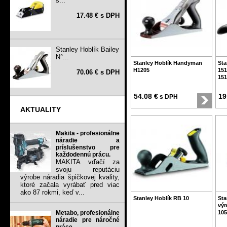
s...
17.48 € s DPH
Stanley Hoblík Bailey
N°...
Stanley Hoblík Handyman
Sta
H1205
151
70.06 € s DPH
151
54.08 €
19
s DPH
AKTUALITY
Makita - profesionálne
náradie a
príslušenstvo pre
každodennú prácu.
MAKITA vďačí za
svoju reputáciu
výrobe náradia špičkovej kvality,
ktoré začala vyrábať pred viac
ako 87 rokmi, keď v...
Stanley Hoblík RB 10
Sta
vým
Metabo, profesionálne
105
náradie pre náročné