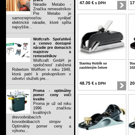
práce
47.00 €
17
s DPH
Náradie Metabo -
Značka remeselníkov
Pre Metabo je
samozrejmosťou vyrábať
elektrické náradie, ktoré spĺňa
najvyššie...
Wolfcraft- Spoľahlivé
a cenovo dostupné
náradie pre domacich
majstrov a
remeselníkov
Wolfcraft GmbH je
Stanley Hoblík so
Sta
spoločnosť založená
zaobleným čelom
102
Robertom Wolffom v roku 1949,
ktorá patrí k priekopníkom v
odvetví služieb pre...
48.75 €
20
s DPH
Proma - optimálny
pomer ceny voči
kvalite
Proma je už od roku
1996 značkou
kvalitných
drevoobrábacích a
kovoobrábacích strojov .
Optimálny pomer ceny a
výkonu...