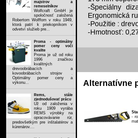
majstrov a
-Špeciálny diz
remeselníkov
Wolfcraft GmbH je
Ergonomická ru
spoločnosť založená
Robertom Wolffom v roku 1949,
-Použitie : drevo
ktorá patrí k priekopníkom v
odvetví služieb pre...
-Hmotnosť: 0,2
Proma - optimálny
pomer ceny voči
kvalite
Proma je už od roku
1996 značkou
kvalitných
drevoobrábacích a
kovoobrábacích strojov .
Optimálny pomer ceny a
Alternatívne 
výkonu...
Rems, stále
zjednodušovať prácu
Už od založenia v
roku 1909 vyrába
Sta
REMS výrobky na
- r
opracovávanie rúr,
mat
predovšetkým pre inštalatérov a
kúrenárov....