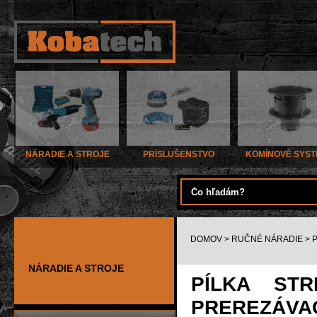
NÁRADIE A STROJE
PRÍSLUŠENSTVO
KOMÍNOVÉ SYS
DOMOV
>
RUČNÉ NÁRADIE
>
P
NÁRADIE A STROJE
PÍLKA ST
PREREZÁVA