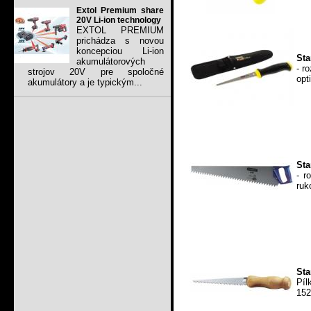
Extol Premium share
20V Li-ion technology
EXTOL PREMIUM
prichádza s novou
koncepciou Li-ion
Sta
akumulátorových
- r
strojov 20V pre spoločné
opt
akumulátory a je typickým...
Sta
- r
ruk
Sta
Píl
152