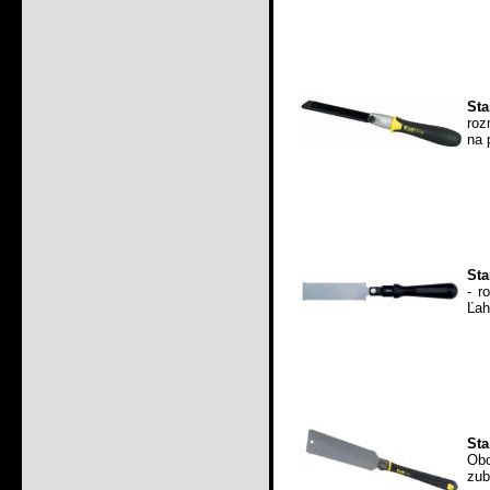
Sta
roz
na 
Sta
- r
Ľah
Sta
Obo
zub