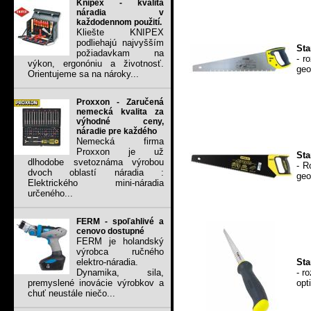
Knipex - kvalita
náradia v
každodennom použití.
Kliešte KNIPEX
podliehajú najvyšším
Sta
požiadavkam na
- r
výkon, ergonóniu a životnosť.
geo
Orientujeme sa na nároky...
Proxxon - Zaručená
nemecká kvalita za
výhodné ceny,
náradie pre každého
Nemecká firma
Proxxon je už
Sta
dlhodobe svetoznáma výrobou
- R
dvoch oblastí náradia :
geo
Elektrického mini-náradia
určeného...
FERM - spoľahlivé a
cenovo dostupné
FERM je holandský
výrobca ručného
Sta
elektro-náradia.
- r
Dynamika, sila,
opt
premyslené inovácie výrobkov a
chuť neustále niečo...