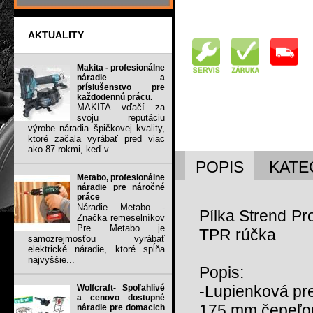
AKTUALITY
Makita - profesionálne
náradie a
príslušenstvo pre
každodennú prácu.
MAKITA vďačí za
svoju reputáciu
výrobe náradia špičkovej kvality,
ktoré začala vyrábať pred viac
ako 87 rokmi, keď v...
POPIS
KATE
Metabo, profesionálne
náradie pre náročné
práce
Náradie Metabo -
Pílka Strend Pr
Značka remeselníkov
Pre Metabo je
TPR rúčka
samozrejmosťou vyrábať
elektrické náradie, ktoré spĺňa
najvyššie...
Popis:
-Lupienková pr
Wolfcraft- Spoľahlivé
a cenovo dostupné
175 mm čepeľo
náradie pre domacich