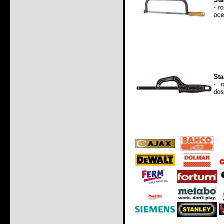
- r
oce
Sta
- 
dos