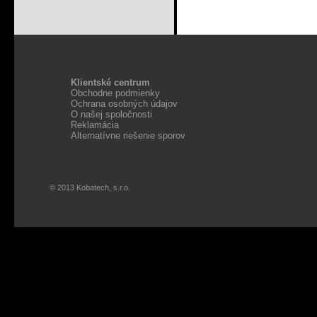
Klientské centrum
Obchodne podmienky
Ochrana osobných údajov
O našej spoločnosti
Reklamácia
Alternatívne riešenie sporov
© 2013 Kobatech, s.r.o.