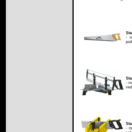
Sta
- 
pod
Sta
- r
ved
Sta
- r