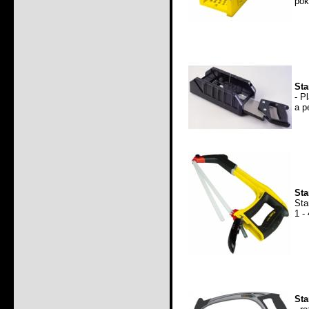
pok
Sta
- P
a p
Sta
Sta
1 -
Sta