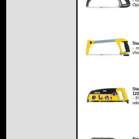
- r
Opi
Sta
- r
vho
Sta
122
- P
odo
Sta