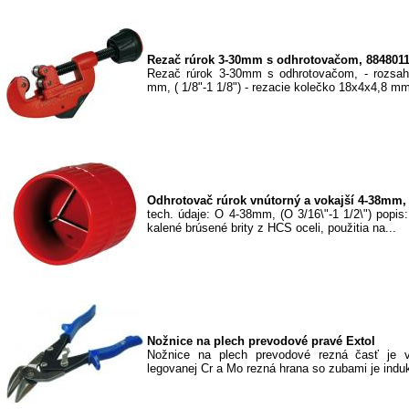
Rezač rúrok 3-30mm s odhrotovačom, 884801
Rezač rúrok 3-30mm s odhrotovačom, - rozsah
mm, ( 1/8"-1 1/8") - rezacie kolečko 18x4x4,8 mm 
Odhrotovač rúrok vnútorný a vokajší 4-38mm,
tech. údaje: O 4-38mm, (O 3/16\"-1 1/2\") popis: 
kalené brúsené brity z HCS oceli, použitia na...
Nožnice na plech prevodové pravé Extol
Nožnice na plech prevodové rezná časť je 
legovanej Cr a Mo rezná hrana so zubami je indu