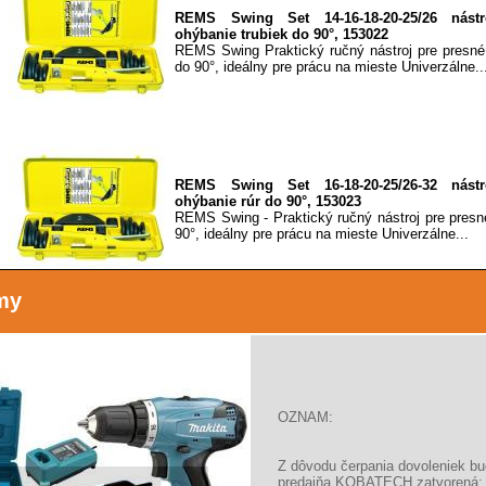
REMS Swing Set 14-16-18-20-25/26 nást
ohýbanie trubiek do 90°, 153022
REMS Swing Praktický ručný nástroj pre presné
do 90°, ideálny pre prácu na mieste Univerzálne..
REMS Swing Set 16-18-20-25/26-32 nást
ohýbanie rúr do 90°, 153023
REMS Swing - Praktický ručný nástroj pre presn
90°, ideálny pre prácu na mieste Univerzálne...
my
REMS RAS Cu 3-42, s<=3 mm rezač rúr
REMS RAS Cu - Kvalitný nástroj na robenie tru
najvyšším nárokom. Teleskopické vreteno. Ľahké,
OZNAM:
Z dôvodu čerpania dovoleniek b
predajňa KOBATECH zatvorená: