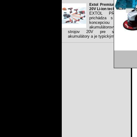
Extol Premium share
20V Li-ion technology
EXTOL PREMIUM
prichádza s novou
koncepciou Li-ion
akumulátorových
strojov 20V pre spoločné
akumulátory a je typickým...