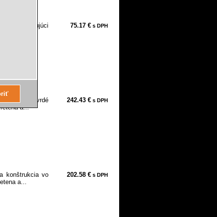
biek, vyhovujúci
75.17 €
s DPH
 rýchle...
rukcia na tvrdé
242.43 €
s DPH
retena a...
 konštrukcia vo
202.58 €
s DPH
etena a...