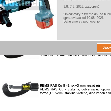
3.8.-7.8. 2026: zatvorené
REMS RAS Cu 3-35, s<=3 mm rezač rúr
REMS RAS Cu - Kvalitný nástroj na robenie tru
Objednávky z týchto dní sa budú
najvyšším nárokom. Teleskopické vreteno. Ľahké,
spracovávať od 10.08. 2026
Ďakujeme za pochopenie
REMS RAS Cu 8-64, s<=3 mm rezač rúr
REMS RAS Cu-INOX - Robustná, stabilná konšt
nasadenie. Veľmi stabilné vreteno, dlhé vedenie v
REMS RAS Cu 8-42, s<=3 mm rezač rúr
REMS RAS Cu - Stabilná, dobre sa uchopujúca
forme „U“. Veľmi stabilné vreteno, dlhé vedenie vr