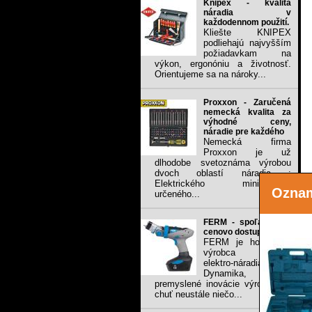
Knipex - kvalita
náradia v
každodennom použití.
Kliešte KNIPEX
podliehajú najvyšším
požiadavkam na
výkon, ergonóniu a životnosť.
Orientujeme sa na nároky...
Proxxon - Zaručená
nemecká kvalita za
výhodné ceny,
náradie pre každého
Nemecká firma
Proxxon je už
dlhodobe svetoznáma výrobou
dvoch oblastí náradia :
Elektrického mini-náradia
Ozna
určeného...
FERM - spoľahlivé a
cenovo dostupné
FERM je holandský
výrobca ručného
elektro-náradia.
Dynamika, sila,
premyslené inovácie výrobkov a
chuť neustále niečo...