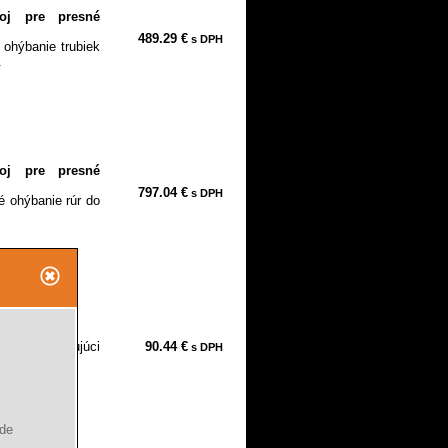
roj pre presné
489.29 €
s DPH
 ohýbanie trubiek
.
roj pre presné
797.04 €
s DPH
é ohýbanie rúr do
biek, vyhovujúci
90.44 €
s DPH
 rýchle...
ude