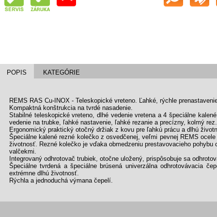
POPIS
KATEGÓRIE
REMS RAS Cu-INOX - Teleskopické vreteno. Ľahké, rýchle prenastaveni
Kompaktná konštrukcia na tvrdé nasadenie.
Stabilné teleskopické vreteno, dlhé vedenie vretena a 4 špeciálne kalen
vedenie na trubke, ľahké nastavenie, ľahké rezanie a precízny, kolmý rez.
Ergonomický praktický otočný držiak z kovu pre ľahkú prácu a dlhú život
Špeciálne kalené rezné kolečko z osvedčenej, veľmi pevnej REMS ocele na
životnosť. Rezné kolečko je vďaka obmedzeniu prestavovacieho pohybu 
valčekmi.
Integrovaný odhrotovač trubiek, otočne uložený, prispôsobuje sa odhroto
Špeciálne tvrdená a špeciálne brúsená univerzálna odhrotovávacia čep
extrémne dlhú životnosť.
Rýchla a jednoduchá výmana čepelí.