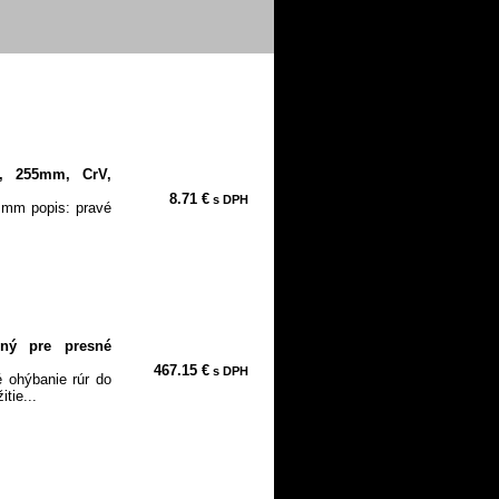
é, 255mm, CrV,
8.71 €
s DPH
 mm popis: pravé
čný pre presné
467.15 €
s DPH
 ohýbanie rúr do
tie...