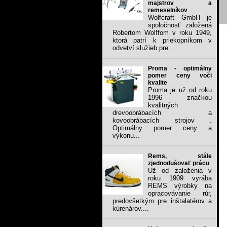
majstrov a
remeselníkov
Wolfcraft GmbH je
spoločnosť založená
Robertom Wolffom v roku 1949,
ktorá patrí k priekopníkom v
odvetví služieb pre...
Proma - optimálny
pomer ceny voči
kvalite
Proma je už od roku
1996 značkou
kvalitných
drevoobrábacích a
kovoobrábacích strojov .
Optimálny pomer ceny a
výkonu...
Rems, stále
zjednodušovať prácu
Už od založenia v
roku 1909 vyrába
REMS výrobky na
opracovávanie rúr,
predovšetkým pre inštalatérov a
kúrenárov....