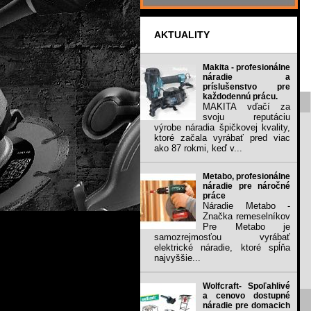
AKTUALITY
Makita - profesionálne
náradie a
príslušenstvo pre
každodennú prácu.
MAKITA vďačí za
svoju reputáciu
výrobe náradia špičkovej kvality,
ktoré začala vyrábať pred viac
ako 87 rokmi, keď v...
Metabo, profesionálne
náradie pre náročné
práce
Náradie Metabo -
Značka remeselníkov
Pre Metabo je
samozrejmosťou vyrábať
elektrické náradie, ktoré spĺňa
najvyššie...
Wolfcraft- Spoľahlivé
a cenovo dostupné
náradie pre domacich