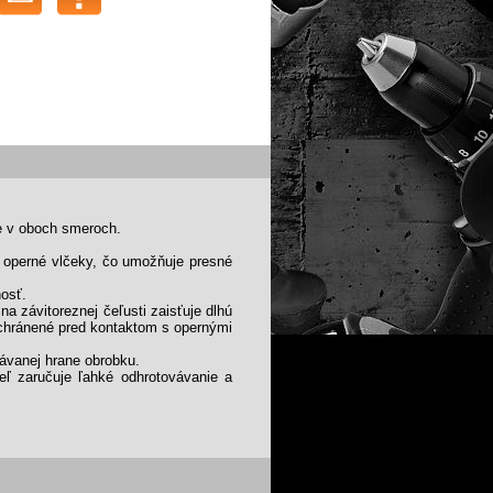
e v oboch smeroch.
é operné vlčeky, čo umožňuje presné
nosť.
 závitoreznej čeľusti zaisťuje dlhú
chránené pred kontaktom s opernými
vávanej hrane obrobku.
eľ zaručuje ľahké odhrotovávanie a