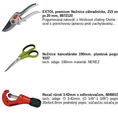
EXTOL premium Nožnice záhradnícke, 215 mm
pr.20 mm, 8872120
Pogumovaná rukoväť z hliníkové zliatiny Ostrie -
ocel s povrchovou úpravou proti zachytávaniu...
Nožnice kancelárske 190mm. plastová pogu
9107
tech. údaje: 190mm materiál: NEREZ
Rezač rúrok 3-42mm s odhrotovačom, 884801
tech. údaje: O 3-42mm, (O 1/8\"-1 5/8\") popi
20x6x4,8mm podrobný popis: súčasťou rezača je 