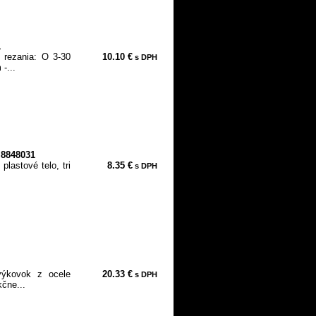
1
 rezania: O 3-30
10.10 €
s DPH
-...
 8848031
plastové telo, tri
8.35 €
s DPH
výkovok z ocele
20.33 €
s DPH
kčne...