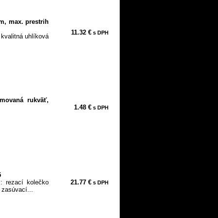
, max. prestrih
11.32 €
s DPH
 kvalitná uhlíková
movaná rukväť,
1.48 €
s DPH
5
s: rezací kolečko
21.77 €
s DPH
zasúvací...