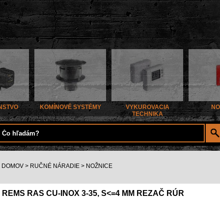
NSTVO
KOMÍNOVÉ SYSTÉMY
VYKUROVACIA
NO
TECHNIKA
DOMOV
>
RUČNÉ NÁRADIE
>
NOŽNICE
REMS RAS CU-INOX 3-35, S<=4 MM REZAČ RÚR