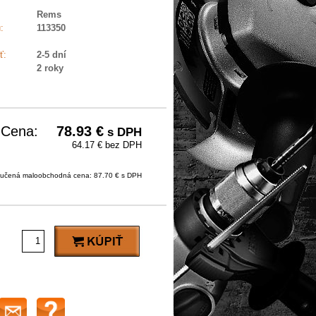
Rems
:
113350
ť:
2-5 dní
2 roky
Cena:
78.93
€
s DPH
64.17 € bez DPH
učená maloobchodná cena: 87.70 € s DPH