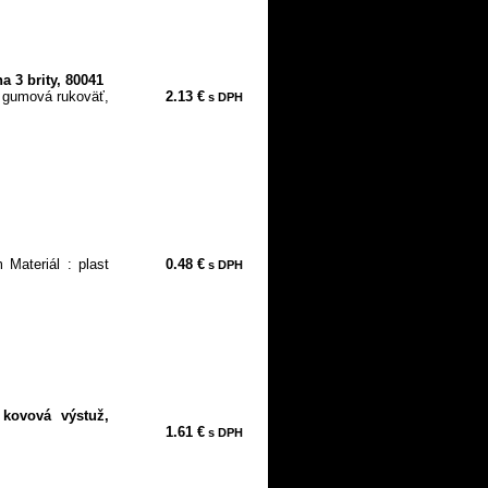
 3 brity, 80041
, gumová rukoväť,
2.13 €
s DPH
 Materiál : plast
0.48 €
s DPH
kovová výstuž,
1.61 €
s DPH