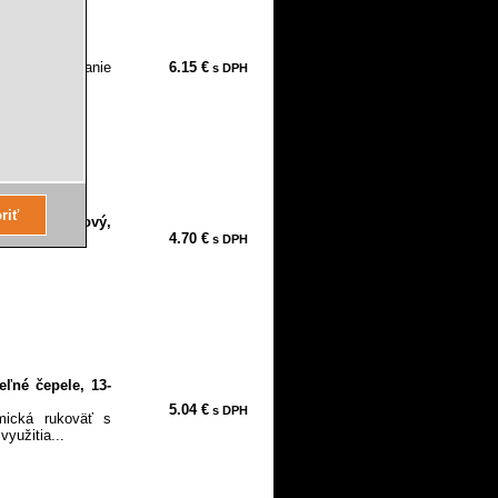
, 8855070
ákov Pre rezanie
6.15 €
s DPH
170...
mm, celokovový,
4.70 €
s DPH
eľné čepele, 13-
5.04 €
s DPH
mická rukoväť s
yužitia...