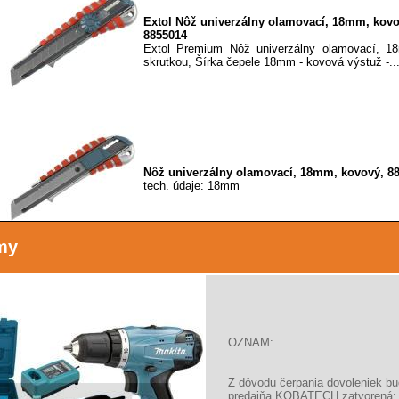
Extol Nôž univerzálny olamovací, 18mm, kovo
8855014
Extol Premium Nôž univerzálny olamovací, 1
skrutkou, Šírka čepele 18mm - kovová výstuž -..
Nôž univerzálny olamovací, 18mm, kovový, 8
tech. údaje: 18mm
my
Nôž univerzálny olamovací, 18mm, kovový,80
tech. údaje: 18mm popis: s Auto-lock materiál:
OZNAM:
Z dôvodu čerpania dovoleniek b
predajňa KOBATECH zatvorená: