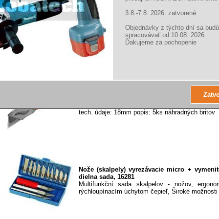
3.8.-7.8. 2026: zatvorené
Festa Nôž univerzálny rotačný, pr.45mm 16040
Objednávky z týchto dní sa budú
Nôž univerzálny rotačný - vhodný aj pre ľav
spracovávať od 10.08. 2026
textílii, papier, PVC, linoleum ,kože a iné - dĺžka 
Ďakujeme za pochopenie
Nôž univerzálny zatvárací s poistkou, 150
8855000
tech. údaje: 18mm popis: 5ks náhradných britov
Nože (skalpely) vyrezávacie micro + vymenit
dielna sada, 16281
Multifunkční sada skalpelov - nožov, ergono
rýchloupínacím úchytom čepieľ, Široké možnosti v