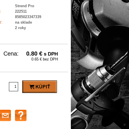
Strend Pro
:
222511
8585023347339
ť:
na sklade
2 roky
Cena:
0.80
€
s DPH
0.65 € bez DPH