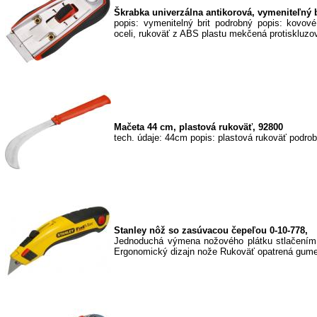
Škrabka univerzálna antikorová, vymeniteľný b
popis: vymenitelný brit podrobný popis: kovov
oceli, rukoväť z ABS plastu mekčená protiskluzo
Mačeta 44 cm, plastová rukoväť, 92800
tech. údaje: 44cm popis: plastová rukoväť podro
Stanley nôž so zasúvacou čepeľou 0-10-778,
Jednoduchá výmena nožového plátku stlačením j
Ergonomický dizajn nože Rukoväť opatrená gume