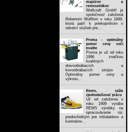
majstrov a
remeselníkov
Wolfcraft GmbH je
spoločnosť založená
Robertom Wolffom v roku 1949,
ktorá patrí k priekopníkom v
odvetví služieb pre...
Proma - optimálny
pomer ceny voči
kvalite
Proma je už od roku
1996 značkou
kvalitných
drevoobrábacích a
kovoobrábacích strojov .
Optimálny pomer ceny a
výkonu...
Rems, stále
zjednodušovať prácu
Už od založenia v
roku 1909 vyrába
REMS výrobky na
opracovávanie rúr,
predovšetkým pre inštalatérov a
kúrenárov....