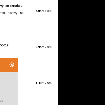
vý, so skrutkou,
3.04 €
s DPH
8mm, kovový, so
.
855012
2.95 €
s DPH
055,16086
1.30 €
s DPH
 NEREZ
ude