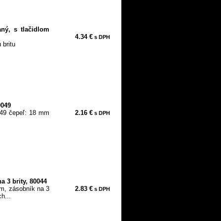
ný, s tlačidlom
4.34 €
s DPH
 britu
0049
049 čepeľ: 18 mm
2.16 €
s DPH
 3 brity, 80044
m, zásobník na 3
2.83 €
s DPH
h...