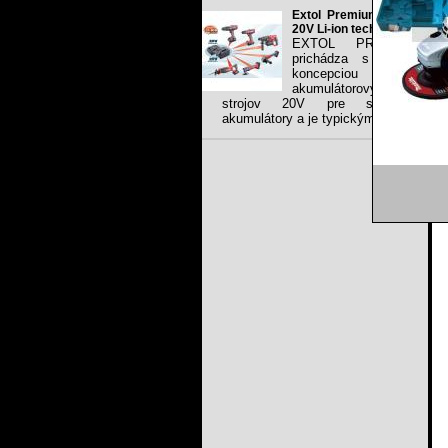
Extol Premium share
20V Li-ion technology
EXTOL PREMIUM
prichádza s novou
koncepciou Li-ion
akumulátorových
strojov 20V pre spoločné
akumulátory a je typickým...