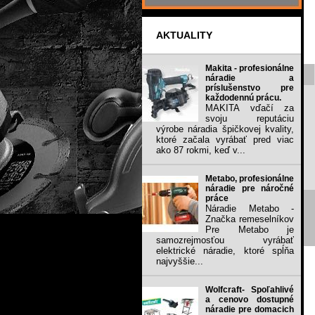
AKTUALITY
Makita - profesionálne
náradie a
príslušenstvo pre
každodennú prácu.
MAKITA vďačí za
svoju reputáciu
výrobe náradia špičkovej kvality,
ktoré začala vyrábať pred viac
ako 87 rokmi, keď v...
Metabo, profesionálne
náradie pre náročné
práce
Náradie Metabo -
Značka remeselníkov
Pre Metabo je
samozrejmosťou vyrábať
elektrické náradie, ktoré spĺňa
najvyššie...
Wolfcraft- Spoľahlivé
a cenovo dostupné
náradie pre domacich