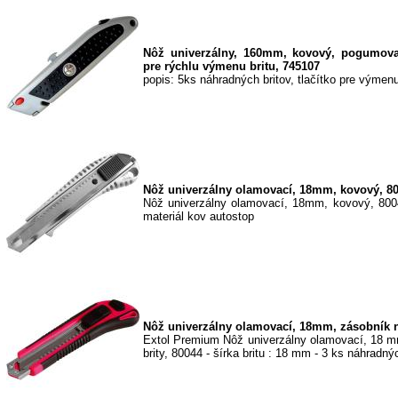
Nôž univerzálny, 160mm, kovový, pogumova
pre rýchlu výmenu britu, 745107
popis: 5ks náhradných britov, tlačítko pre výmenu
Nôž univerzálny olamovací, 18mm, kovový, 8
Nôž univerzálny olamovací, 18mm, kovový, 80
materiál kov autostop
Nôž univerzálny olamovací, 18mm, zásobník na
Extol Premium Nôž univerzálny olamovací, 18 m
brity, 80044 - šírka britu : 18 mm - 3 ks náhradnýc