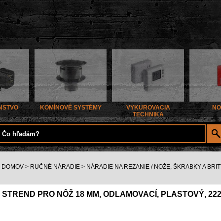
NSTVO
KOMÍNOVÉ SYSTÉMY
VYKUROVACIA
NO
TECHNIKA
DOMOV
>
RUČNÉ NÁRADIE
>
NÁRADIE NA REZANIE / NOŽE, ŠKRABKY A BRI
STREND PRO NÔŽ 18 MM, ODLAMOVACÍ, PLASTOVÝ, 222