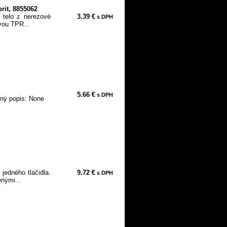
rit, 8855062
é telo z nerezové
3.39 €
s DPH
vou TPR...
5.66 €
s DPH
bný popis: None
edného tlačidla.
9.72 €
s DPH
nými...