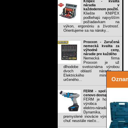
Knipex - kvalita
náradia v
každodennom použití.
Kliešte KNIPEX
podliehajú najvyšším
požiadavkam na
výkon, ergonóniu a životnosť.
Orientujeme sa na nároky...
Proxxon - Zaručená
nemecká kvalita za
výhodné ceny,
náradie pre každého
Nemecká firma
Proxxon je už
dlhodobe svetoznáma výrobou
dvoch oblastí náradia :
Elektrického mini-náradia
Ozna
určeného...
FERM - spoľahlivé a
cenovo dostupné
FERM je holandský
výrobca ručného
elektro-náradia.
Dynamika, sila,
premyslené inovácie výrobkov a
chuť neustále niečo...