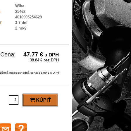
Wiha
:
25462
4010995254629
ť:
3-7 dní
2 roky
Cena:
47.77
€
s DPH
38.84 € bez DPH
učená maloobchodná cena: 53.09 € s DPH