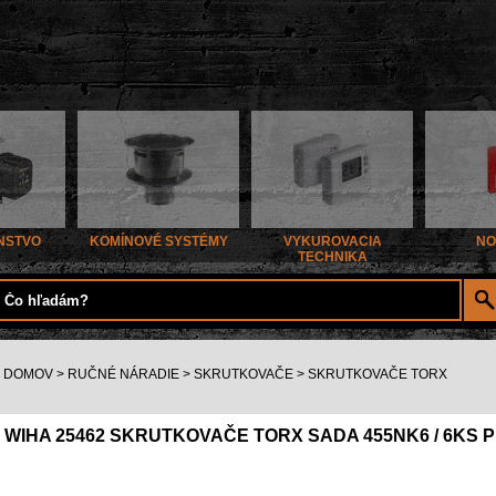
NSTVO
KOMÍNOVÉ SYSTÉMY
VYKUROVACIA
NO
TECHNIKA
DOMOV
>
RUČNÉ NÁRADIE
>
SKRUTKOVAČE
>
SKRUTKOVAČE TORX
WIHA 25462 SKRUTKOVAČE TORX SADA 455NK6 / 6KS