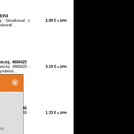
18354
ý -Skrutkovač z
2.09 €
s DPH
ukoväť...
tický, 4800425
tický 4800425 -
3.19 €
s DPH
yrobená...
tický, 4800440
tický 4800440 -
1.33 €
s DPH
yrobená...
ude