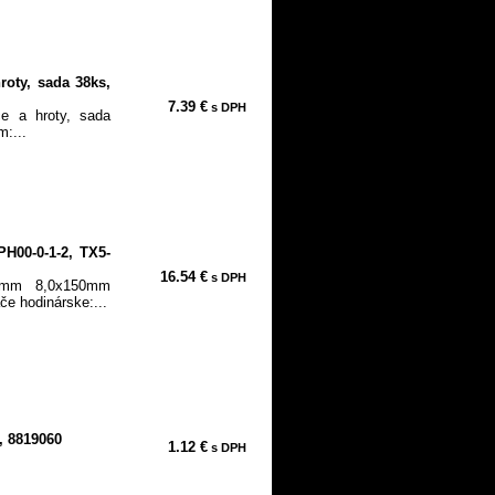
roty, sada 38ks,
7.39 €
s DPH
če a hroty, sada
m:...
PH00-0-1-2, TX5-
16.54 €
s DPH
0mm 8,0x150mm
e hodinárske:...
, 8819060
1.12 €
s DPH