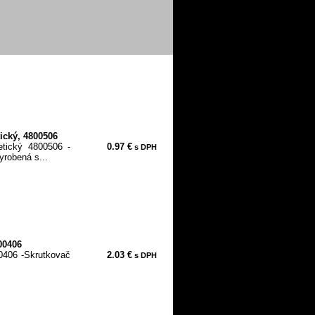
ický, 4800506
tický 4800506 -
0.97 €
s DPH
yrobená s...
00406
0406 -Skrutkovač
2.03 €
s DPH