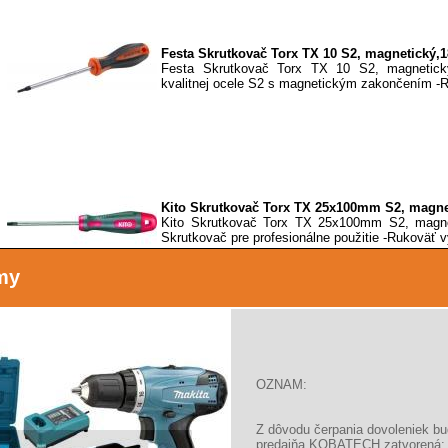
Festa Skrutkovač Torx TX 10 S2, magnetický,
Festa Skrutkovač Torx TX 10 S2, magnetick
kvalitnej ocele S2 s magnetickým zakončením -R
Kito Skrutkovač Torx TX 25x100mm S2, magne
Kito Skrutkovač Torx TX 25x100mm S2, magne
Skrutkovač pre profesionálne použitie -Rukoväť v
my
Kito Skrutkovač Torx TX 40x100mm S2, magne
Kito Skrutkovač Torx TX 40x100mm S2, magne
OZNAM:
Skrutkovač pre profesionálne použitie -Rukoväť v
Z dôvodu čerpania dovoleniek b
predajňa KOBATECH zatvorená: