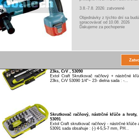
3.8.-7.8. 2026: zatvorené
Objednávky z týchto dní sa budú
Stanley Skrutkovač Torx T 25x120 mm
spracovávať od 10.08. 2026
magnetický, STHT65151-8
Ďakujeme za pochopenie
Stanley Skrutkovač Torx Cushion Grip m
skrutkovača je magnetický Niklovaný driek - chrán
Extol Skrutkovač 1/4" račňový, nástrčné kľú
23ks, CrV , 53090
Extol Craft Skrutkovač račňový + nástrčné kľú
23ks, CrV 53090 1/4"~ 23- dielna sada : -...
Skrutkovač račňový, nástrčné kľúče a hroty,
53091
Extol Craft skrutkovač račňový - nástrčné kľúče 
53091 sada obsahuje : (-) 4-5,5-7 mm, PH...