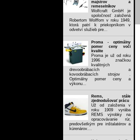
majstrov a
remeselníkov
Wolfcraft GmbH je
spoločnosť založená
Robertom Wolffom v roku 1949,
ktorá patrí k priekopníkom v
odvetví služieb pre...
Proma - optimálny
pomer ceny voči
kvalite
Proma je už od roku
1996 značkou
kvalitných
drevoobrábacích a
kovoobrábacích strojov .
Optimálny pomer ceny a
výkonu...
Rems, stále
zjednodušovať prácu
Už od založenia v
roku 1909 vyrába
REMS výrobky na
opracovávanie rúr,
predovšetkým pre inštalatérov a
kúrenárov....