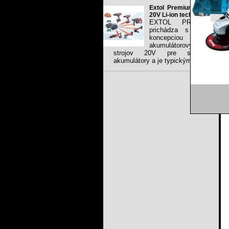
Extol Premium share
20V Li-ion technology
EXTOL PREMIUM
prichádza s novou
koncepciou Li-ion
akumulátorových
strojov 20V pre spoločné
akumulátory a je typickým...