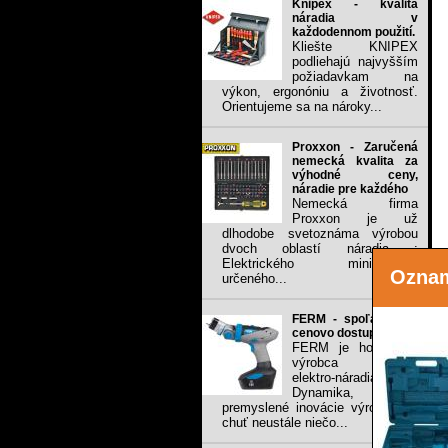
Knipex - kvalita
náradia v
každodennom použití.
Kliešte KNIPEX
podliehajú najvyšším
požiadavkam na
výkon, ergonóniu a životnosť.
Orientujeme sa na nároky...
Proxxon - Zaručená
nemecká kvalita za
výhodné ceny,
náradie pre každého
Nemecká firma
Proxxon je už
dlhodobe svetoznáma výrobou
dvoch oblastí náradia :
Elektrického mini-náradia
Ozna
určeného...
FERM - spoľahlivé a
cenovo dostupné
FERM je holandský
výrobca ručného
elektro-náradia.
Dynamika, sila,
premyslené inovácie výrobkov a
chuť neustále niečo...