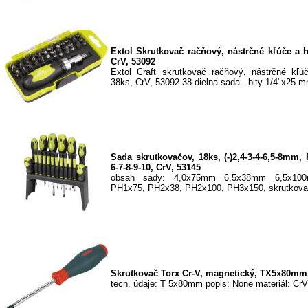
Extol Skrutkovač račňový, nástrčné kľúče a h
CrV, 53092
Extol Craft skrutkovač račňový, nástrčné kľú
38ks, CrV, 53092 38-dielna sada - bity 1/4"x25 m
Sada skrutkovačov, 18ks, (-)2,4-3-4-6,5-8mm, 
6-7-8-9-10, CrV, 53145
obsah sady: 4,0x75mm 6,5x38mm 6,5x10
PH1x75, PH2x38, PH2x100, PH3x150, skrutkovač
Skrutkovač Torx Cr-V, magnetický, TX5x80mm
tech. údaje: T 5x80mm popis: None materiál: CrV