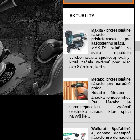
AKTUALITY
Makita - profesionálne
náradie a
príslušenstvo pre
každodennú prácu.
MAKITA vďačí za
svoju reputáciu
výrobe náradia špičkovej kvality,
ktoré začala vyrábať pred viac
ako 87 rokmi, keď v...
Metabo, profesionálne
náradie pre náročné
práce
Náradie Metabo -
Značka remeselníkov
Pre Metabo je
samozrejmosťou vyrábať
elektrické náradie, ktoré spĺňa
najvyššie...
Wolfcraft- Spoľahlivé
a cenovo dostupné
náradie pre domacich