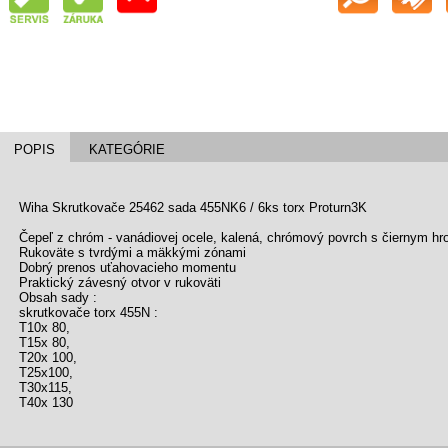
POPIS
KATEGÓRIE
Wiha Skrutkovače 25462 sada 455NK6 / 6ks torx Proturn3K
Čepeľ z chróm - vanádiovej ocele, kalená, chrómový povrch s čiernym hr
Rukoväte s tvrdými a mäkkými zónami
Dobrý prenos uťahovacieho momentu
Praktický závesný otvor v rukoväti
Obsah sady :
skrutkovače torx 455N :
T10x 80,
T15x 80,
T20x 100,
T25x100,
T30x115,
T40x 130