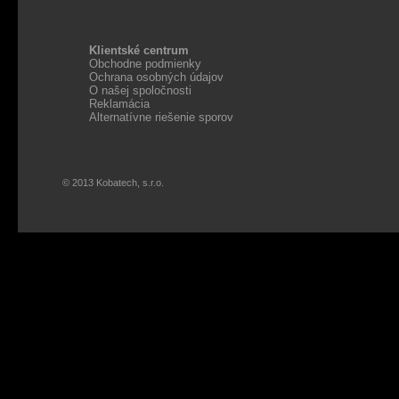
Klientské centrum
Obchodne podmienky
Ochrana osobných údajov
O našej spoločnosti
Reklamácia
Alternatívne riešenie sporov
© 2013 Kobatech, s.r.o.