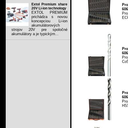
Extol Premium share
Pro
20V Li-ion technology
606
EXTOL PREMIUM
Pro
prichádza s novou
ECO
koncepciou Li-ion
akumulátorových
strojov 20V pre spoločné
akumulátory a je typickým...
Pr
606
Pro
Co5
Pr
606
Pro
HSS