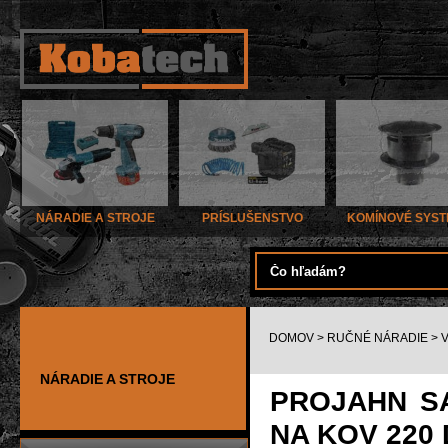
NÁRADIE A STROJE
PRÍSLUŠENSTVO
KOMÍNOVÉ SYS
DOMOV
>
RUČNÉ NÁRADIE
>
NÁRADIE A STROJE
PROJAHN S
NA KOV 220 