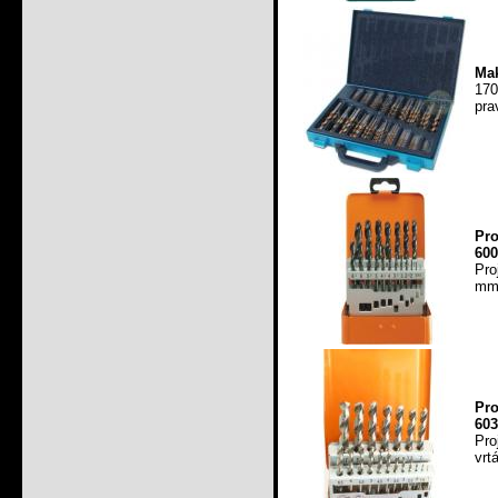
Mak
170
pra
Pro
600
Pro
mm 
Pro
603
Pro
vrt