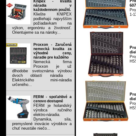
Pr
Knipex - kvalita
607
náradia v
Pro
každodennom použití.
Kliešte KNIPEX
1-1
podliehajú najvyšším
požiadavkam na
výkon, ergonóniu a životnosť.
Orientujeme sa na nároky...
Proxxon - Zaručená
Pr
nemecká kvalita za
die
výhodné ceny,
Pro
náradie pre každého
HSS
Nemecká firma
Proxxon je už
dlhodobe svetoznáma výrobou
dvoch oblastí náradia :
Elektrického mini-náradia
určeného...
Pr
FERM - spoľahlivé a
die
cenovo dostupné
Pro
FERM je holandský
HSS
výrobca ručného
elektro-náradia.
Dynamika, sila,
premyslené inovácie výrobkov a
chuť neustále niečo...