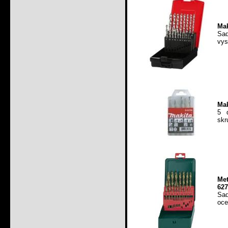
Mak
Sa
vys
Mak
5 
skr
Me
627
Sad
oce