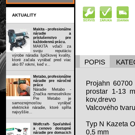
AKTUALITY
Makita - profesionálne
náradie a
príslušenstvo pre
každodennú prácu.
MAKITA vďačí za
svoju reputáciu
výrobe náradia špičkovej kvality,
ktoré začala vyrábať pred viac
POPIS
KATE
ako 87 rokmi, keď v...
Metabo, profesionálne
náradie pre náročné
Projahn 60700 
práce
Náradie Metabo -
prostar 1-13
Značka remeselníkov
kov,drevo
Pre Metabo je
samozrejmosťou vyrábať
Valcového tvaru
elektrické náradie, ktoré spĺňa
najvyššie...
Typ N Kazeta Ob
Wolfcraft- Spoľahlivé
a cenovo dostupné
0,5 mm
náradie pre domacich