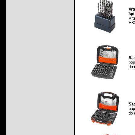
Vrt
špi
Vrt
HS
Sad
pop
do 
Sad
pop
do 