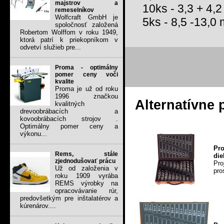
majstrov a
10ks - 3,3 + 4,
remeselníkov
Wolfcraft GmbH je
5ks - 8,5 -13,0
spoločnosť založená
Robertom Wolffom v roku 1949,
ktorá patrí k priekopníkom v
odvetví služieb pre...
Proma - optimálny
pomer ceny voči
kvalite
Proma je už od roku
1996 značkou
Alternatívne 
kvalitných
drevoobrábacích a
kovoobrábacích strojov .
Optimálny pomer ceny a
výkonu...
Pr
Rems, stále
die
zjednodušovať prácu
Pro
Už od založenia v
pro
roku 1909 vyrába
REMS výrobky na
opracovávanie rúr,
predovšetkým pre inštalatérov a
kúrenárov....