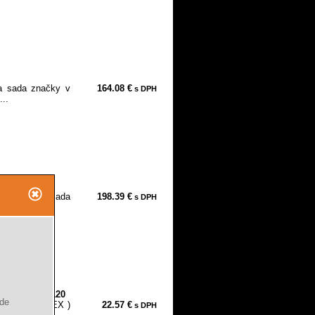
la sada značky v
164.08 €
s DPH
..
1
 1/2 " gola sada
198.39 €
s DPH
 -...
ks, S2, 8818120
ude
2" IMBUS ( HEX )
22.57 €
s DPH