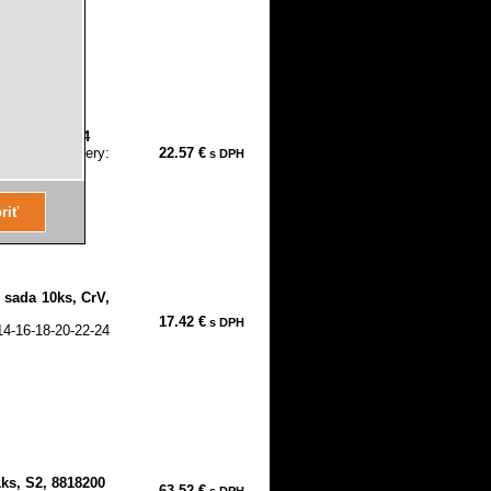
, S2, 8818124
 Torx Rozmery:
22.57 €
s DPH
-50-55-60...
 sada 10ks, CrV,
17.42 €
s DPH
4-16-18-20-22-24
s, S2, 8818200
63.52 €
s DPH