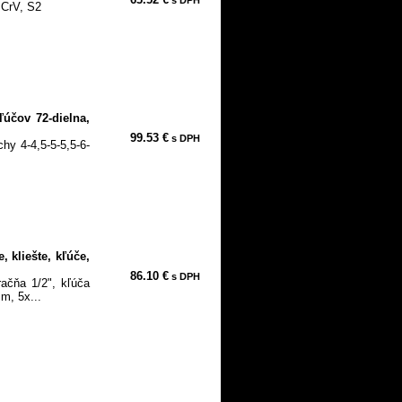
: CrV, S2
ľúčov 72-dielna,
99.53 €
s DPH
chy 4-4,5-5-5,5-6-
, kliešte, kľúče,
86.10 €
s DPH
račňa 1/2", kľúča
m, 5x...