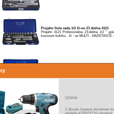
Projahn Gola sada 1/2 Xi-on 23 dielna 4121
Projahn 4121 Profesionálna 23-dielna 1/2 " go
kovovom kufríku . Xi - on MULTI - NADSTAVCE -.
Projahn Gola sada 1/4+1/2 Xi-on 54 dielna 413
my
Projahn 4131 - Profesionálna 54-dielna 1/4" +
značky Projahn v kovovom kufríku . Xi - on MULTI
OZNAM:
Hlavice nástrčné 1/2", Imbus 3-17mm, sada 10
Z dôvodu čerpania dovoleniek b
Extol Premium sada zástrčných gola hlavíc 1/
predajňa KOBATECH zatvorená: