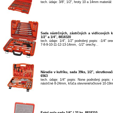
tech. údaje: 3/8“, 1/2“, hroty 10 a 14mm materiál
Sada nástrčných, zástrčných a vidlicových k
1/2" a 1/4", 8818320
tech. údaje: 1/4", 1/2" podrobný popis: -1/4" ore
7-8-9-10-11-12-13-14mm, -1/2" orechy...
Náradie v kufríku, sada 39ks, 1/2", skrutkovače
6563
tech. údaje: 1/4" popis: None podrobný popis: 
nástrčné 8-24mm, kľúča otevrené/očkové 10-19m
Extol gola sada 1/4" / 32 ks, 8818310