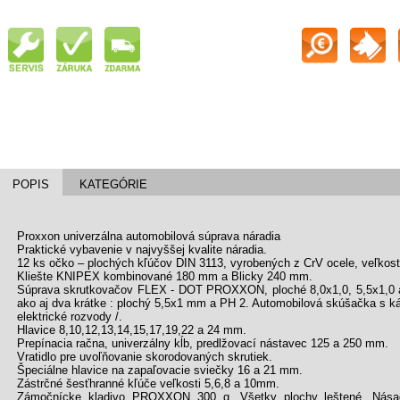
POPIS
KATEGÓRIE
Proxxon univerzálna automobilová súprava náradia
Praktické vybavenie v najvyššej kvalite náradia.
12 ks očko – plochých kľúčov DIN 3113, vyrobených z CrV ocele, veľkost
Kliešte KNIPEX kombinované 180 mm a Blicky 240 mm.
Súprava skrutkovačov FLEX - DOT PROXXON, ploché 8,0x1,0, 5,5x1,0 a
ako aj dva krátke : plochý 5,5x1 mm a PH 2. Automobilová skúšačka s káb
elektrické rozvody /.
Hlavice 8,10,12,13,14,15,17,19,22 a 24 mm.
Prepínacia račna, univerzálny kĺb, predlžovací nástavec 125 a 250 mm.
Vratidlo pre uvoľňovanie skorodovaných skrutiek.
Špeciálne hlavice na zapaľovacie sviečky 16 a 21 mm.
Zástrčné šesťhranné kľúče veľkosti 5,6,8 a 10mm.
Zámočnícke kladivo PROXXON 300 g. Všetky plochy leštené. Násada