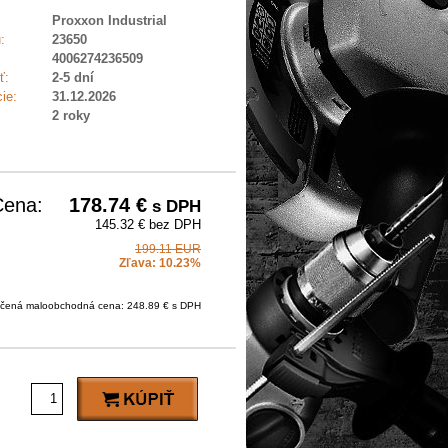
Proxxon Industrial
:
23650
4006274236509
ť:
2-5 dní
ie:
31.12.2026
2 roky
Cena:
178.74
€
s DPH
145.32 € bez DPH
199.11 EUR
Zľava: 10.23%
čená maloobchodná cena: 248.89 € s DPH