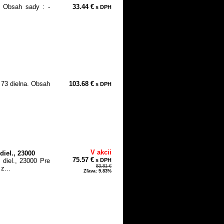
0 Obsah sady : -
33.44 €
s DPH
 73 dielna. Obsah
103.68 €
s DPH
V akcii
iel., 23000
75.57 €
diel., 23000 Pre
s DPH
83.81 €
z...
Zľava: 9.83%