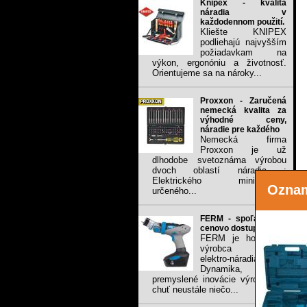
Knipex - kvalita
náradia v
každodennom použití.
Kliešte KNIPEX
podliehajú najvyšším
požiadavkam na
výkon, ergonóniu a životnosť.
Orientujeme sa na nároky...
Proxxon - Zaručená
nemecká kvalita za
výhodné ceny,
náradie pre každého
Nemecká firma
Proxxon je už
dlhodobe svetoznáma výrobou
dvoch oblastí náradia :
Elektrického mini-náradia
Ozna
určeného...
FERM - spoľahlivé a
cenovo dostupné
FERM je holandský
výrobca ručného
elektro-náradia.
Dynamika, sila,
premyslené inovácie výrobkov a
chuť neustále niečo...