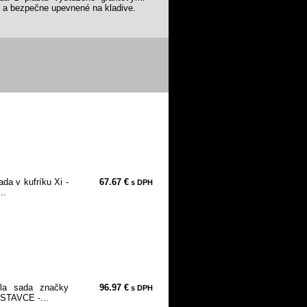
re a bezpečne upevnené na kladive.
ada v kufríku Xi -
67.67 €
s DPH
..
ola sada značky
96.97 €
s DPH
DSTAVCE -...