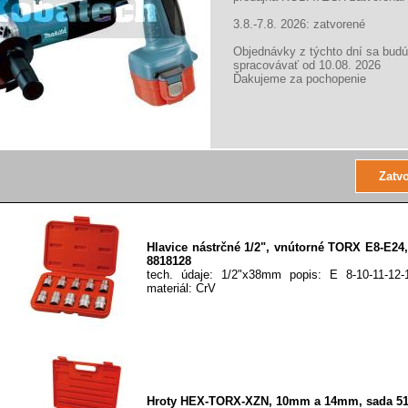
Rozmery: 1/2"x55mm Obsah...
3.8.-7.8. 2026: zatvorené
Objednávky z týchto dní sa budú
spracovávať od 10.08. 2026
Ďakujeme za pochopenie
Hlavice nástrčné 1/2", TORX T20-T60, sada 9ks
Extol Premium 9-dielna sada hlavíc 1/2"
1/2"x55mm Obsah sady: TORX 20-25-27-30-40-45
Hlavice nástrčné 1/2", vnútorné TORX E8-E24,
8818128
tech. údaje: 1/2"x38mm popis: E 8-10-11-12-1
materiál: CrV
Hroty HEX-TORX-XZN, 10mm a 14mm, sada 51k