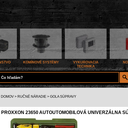
NSTVO
KOMÍNOVÉ SYSTÉMY
VYKUROVACIA
NO
TECHNIKA
DOMOV
>
RUČNÉ NÁRADIE
>
GOLA SÚPRAVY
PROXXON 23650 AUTOUTOMOBILOVÁ UNIVERZÁLNA S