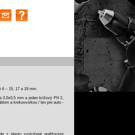
i 6 – 15, 17 a 19 mm.
 3,0x0,5 mm a jeden krížový PH 2,
lom a krokosvorkou / len pre auto -
 z plastu vystužené grafitovými