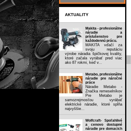
AKTUALITY
Makita - profesionálne
náradie a
príslušenstvo pre
každodennú prácu.
MAKITA vďačí za
svoju reputáciu
výrobe náradia špičkovej kvality,
ktoré začala vyrábať pred viac
ako 87 rokmi, keď v...
Metabo, profesionálne
náradie pre náročné
práce
Náradie Metabo -
Značka remeselníkov
Pre Metabo je
samozrejmosťou vyrábať
elektrické náradie, ktoré spĺňa
najvyššie...
Wolfcraft- Spoľahlivé
a cenovo dostupné
náradie pre domacich