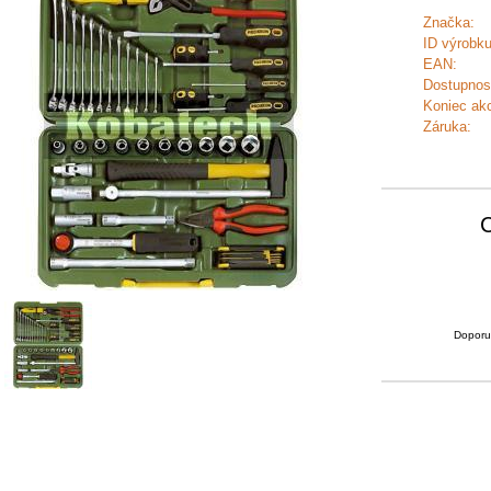
Značka:
ID výrobku
EAN:
Dostupnos
Koniec akc
Záruka:
Doporu