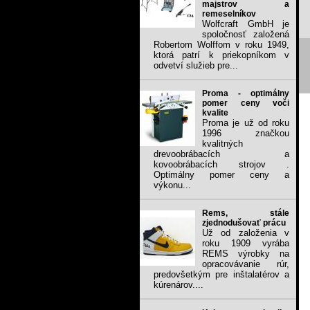
majstrov a
remeselníkov
Wolfcraft GmbH je
spoločnosť založená
Robertom Wolffom v roku 1949,
ktorá patrí k priekopníkom v
odvetví služieb pre...
Proma - optimálny
pomer ceny voči
kvalite
Proma je už od roku
1996 značkou
kvalitných
drevoobrábacích a
kovoobrábacích strojov .
Optimálny pomer ceny a
výkonu...
Rems, stále
zjednodušovať prácu
Už od založenia v
roku 1909 vyrába
REMS výrobky na
opracovávanie rúr,
predovšetkým pre inštalatérov a
kúrenárov....