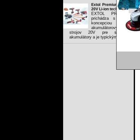
Extol Premium share
20V Li-ion technology
EXTOL PREMIUM
prichádza s novou
koncepciou Li-ion
akumulátorových
strojov 20V pre spoločné
akumulátory a je typickým...