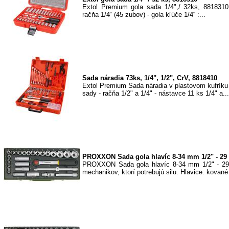
Extol Premium gola sada 1/4",/ 32ks, 881831
račňa 1/4“ (45 zubov) - gola kľúče 1/4“ :...
Sada náradia 73ks, 1/4", 1/2", CrV, 8818410
Extol Premium Sada náradia v plastovom kufríku
sady - račňa 1/2" a 1/4" - nástavce 11 ks 1/4" a...
PROXXON Sada gola hlavíc 8-34 mm 1/2" - 29 d
PROXXON Sada gola hlavíc 8-34 mm 1/2" - 29 
mechanikov, ktorí potrebujú silu. Hlavice: kované 