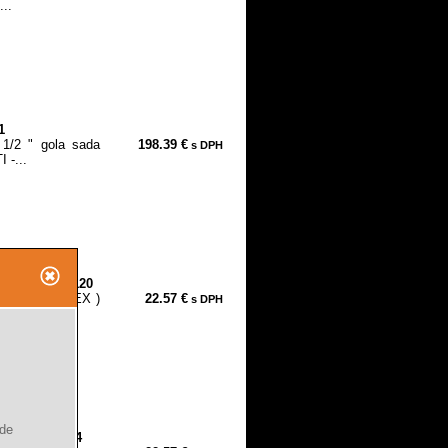
..
1
 1/2 " gola sada
198.39 €
s DPH
 -...
ks, S2, 8818120
2" IMBUS ( HEX )
22.57 €
s DPH
ude
, S2, 8818124