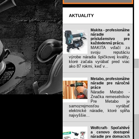
AKTUALITY
Makita - profesionálne
náradie a
príslušenstvo pre
každodennú prácu.
MAKITA vďačí za
svoju reputáciu
výrobe náradia špičkovej kvality,
ktoré začala vyrábať pred viac
ako 87 rokmi, keď v...
Metabo, profesionálne
náradie pre náročné
práce
Náradie Metabo -
Značka remeselníkov
Pre Metabo je
samozrejmosťou vyrábať
elektrické náradie, ktoré spĺňa
najvyššie...
Wolfcraft- Spoľahlivé
a cenovo dostupné
náradie pre domacich