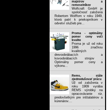
majstrov a
remeselníkov
Wolfcraft GmbH je
spoločnosť založená
Robertom Wolffom v roku 1949,
ktorá patrí k priekopníkom v
odvetví služieb pre...
Proma - optimálny
pomer ceny voči
kvalite
Proma je už od roku
1996 značkou
kvalitných
drevoobrábacích a
kovoobrábacích strojov .
Optimálny pomer ceny a
výkonu...
Rems, stále
zjednodušovať prácu
Už od založenia v
roku 1909 vyrába
REMS výrobky na
opracovávanie rúr,
predovšetkým pre inštalatérov a
kúrenárov....