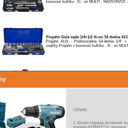
kovovom kufríku . Xi - on MULTI - NADSTAVCE -.
Projahn Gola sada 1/4+1/2 Xi-on 54 dielna 413
Projahn 4131 - Profesionálna 54-dielna 1/4" +
značky Projahn v kovovom kufríku . Xi - on MULTI
my
Hlavice nástrčné 1/2", Imbus 3-17mm, sada 10
Extol Premium sada zástrčných gola hlavíc 1/
Rozmery: 1/2"x55mm Obsah...
OZNAM:
Z dôvodu čerpania dovoleniek b
Hlavice nástrčné 1/2", TORX T20-T60, sada 9ks
predajňa KOBATECH zatvorená: