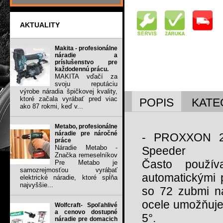
AKTUALITY
Makita - profesionálne
náradie a
príslušenstvo pre
každodennú prácu.
MAKITA vďačí za
svoju reputáciu
výrobe náradia špičkovej kvality,
ktoré začala vyrábať pred viac
POPIS
KATE
ako 87 rokmi, keď v...
Metabo, profesionálne
náradie pre náročné
- PROXXON 23
práce
Náradie Metabo -
Speeder
Značka remeselníkov
Často použív
Pre Metabo je
samozrejmosťou vyrábať
automatickými 
elektrické náradie, ktoré spĺňa
najvyššie...
so 72 zubmi na
ocele umožňuje 
Wolfcraft- Spoľahlivé
a cenovo dostupné
5°.
náradie pre domacich