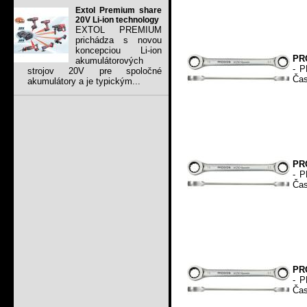
Extol Premium share
20V Li-ion technology
EXTOL PREMIUM
prichádza s novou
koncepciou Li-ion
PR
akumulátorových
- P
strojov 20V pre spoločné
Čas
akumulátory a je typickým...
PR
- P
Čas
PR
- P
Čas