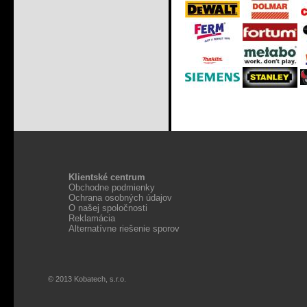
Klientské centrum
Obchodne podmienky
Ochrana osobných údajov
O našej spoločnosti
Reklamácia
Alternatívne riešenie sporov
© 2013 Kobatech, s.r.o.