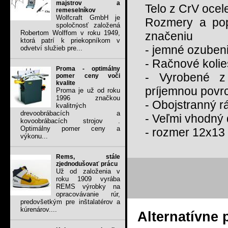
majstrov a
Telo z CrV ocel
remeselníkov
Wolfcraft GmbH je
Rozmery a pop
spoločnosť založená
Robertom Wolffom v roku 1949,
značeniu
ktorá patrí k priekopníkom v
- jemné ozuben
odvetví služieb pre...
- Račnové koli
Proma - optimálny
- Vyrobené z
pomer ceny voči
kvalite
príjemnou povr
Proma je už od roku
1996 značkou
- Obojstranný r
kvalitných
drevoobrábacích a
- Veľmi vhodný 
kovoobrábacích strojov .
Optimálny pomer ceny a
- rozmer 12x1
výkonu...
Rems, stále
zjednodušovať prácu
Už od založenia v
roku 1909 vyrába
REMS výrobky na
opracovávanie rúr,
predovšetkým pre inštalatérov a
kúrenárov....
Alternatívne 