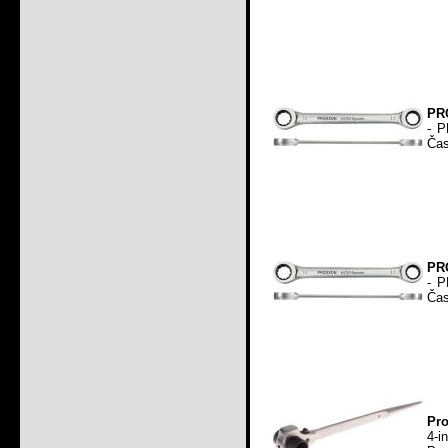
PR
- P
Čas
PR
- P
Čas
Pro
4-i