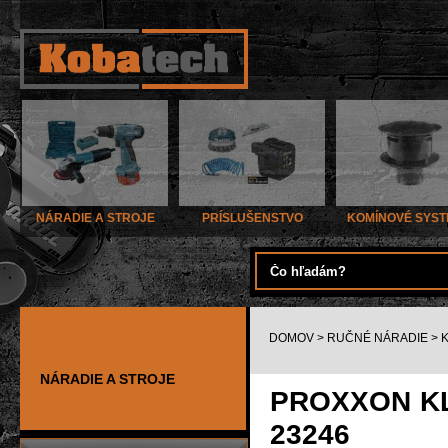
NÁRADIE A STROJE
PRÍSLUŠENSTVO
KOMÍNOVÉ SYS
DOMOV
>
RUČNÉ NÁRADIE
>
NÁRADIE A STROJE
PROXXON KĽ
23246