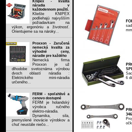
Knipex - kvalita
náradia v
každodennom použití.
Kliešte KNIPEX
podliehajú najvyšším
FOR
požiadavkam na
sad
výkon, ergonóniu a životnosť.
mm 
Orientujeme sa na nároky...
Proxxon - Zaručená
nemecká kvalita za
výhodné ceny,
náradie pre každého
Nemecká firma
PR
Proxxon je už
SP
dlhodobe svetoznáma výrobou
Sad
dvoch oblastí náradia :
6 d
Elektrického mini-náradia
určeného...
FERM - spoľahlivé a
cenovo dostupné
FERM je holandský
výrobca ručného
PR
elektro-náradia.
346
Dynamika, sila,
Pro
premyslené inovácie výrobkov a
očk
chuť neustále niečo...