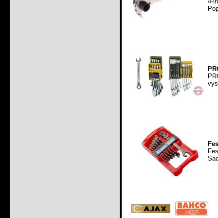
4-i
Pop
PRO
PRO
vys
Fes
Fe
Sad