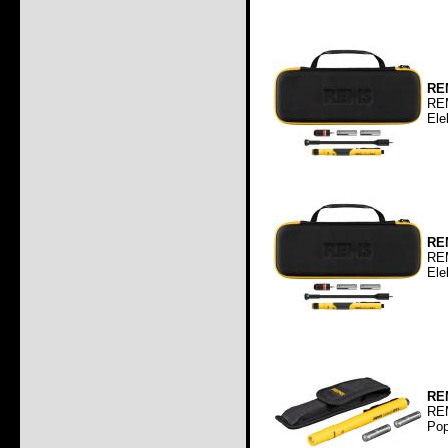
REM
REM
Ele
REM
REM
Ele
REM
REM
Pop