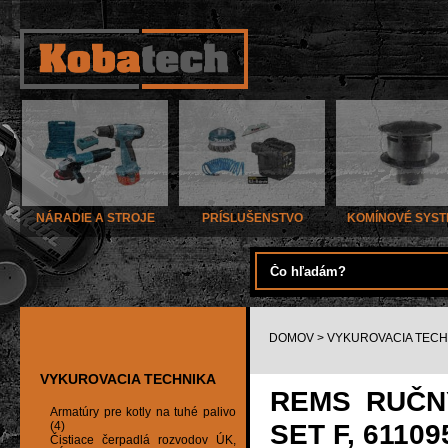
NÁRADIE A STROJE
PRÍSLUŠENSTVO
KOMÍNOVÉ SYS
DOMOV
>
VYKUROVACIA TECH
VYKUROVACIA TECHNIKA
REMS RUČN
Armatúry pre kotly na tuhé palivo
SET F, 61109
(4)
Čistiace čerpadlá rozvodov ÚK,