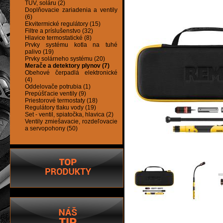
TÚV, soláru (2)
Doplňovacie zariadenia a ventily
(6)
Ekvitermické regulátory (15)
Filtre a príslušenstvo (32)
Hlavice termostatické (8)
Prvky systému kotla na tuhé
palivo (19)
Prvky solárneho systému (20)
Merače a detektory plynov (7)
Obehové čerpadlá elektronické
(4)
Oddelovače potrubia (1)
Prepúšťacie ventily (9)
Priestorové termostaty (18)
Regulátory tlaku vody (19)
Set - ventil, spiatočka, hlavica (2)
Ventily zmiešavacie, rozdeľovacie
a servopohony (50)