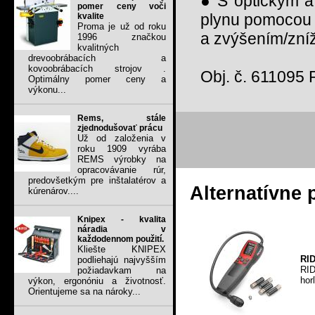
● S optickým a
pomer ceny voči
plynu pomocou 3
kvalite
Proma je už od roku
a zvýšením/zníž
1996 značkou
kvalitných
drevoobrábacích a
kovoobrábacích strojov .
Obj. č. 611095 
Optimálny pomer ceny a
výkonu...
Rems, stále
zjednodušovať prácu
Už od založenia v
roku 1909 vyrába
REMS výrobky na
opracovávanie rúr,
predovšetkým pre inštalatérov a
Alternatívne 
kúrenárov....
Knipex - kvalita
náradia v
každodennom použití.
Kliešte KNIPEX
RID
podliehajú najvyšším
RID
požiadavkam na
hor
výkon, ergonóniu a životnosť.
Orientujeme sa na nároky...