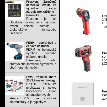
Proxxon - Zaručená
nemecká kvalita za
výhodné ceny,
náradie pre každého
Nemecká firma
Ext
Proxxon je už
148
dlhodobe svetoznáma výrobou
Ext
dvoch oblastí náradia :
148
Elektrického mini-náradia
určeného...
FERM - spoľahlivé a
cenovo dostupné
FERM je holandský
FOR
výrobca ručného
son
elektro-náradia.
For
Dynamika, sila,
LCD
premyslené inovácie výrobkov a
chuť neustále niečo...
Extol Premium share
20V Li-ion technology
EXTOL PREMIUM
prichádza s novou
koncepciou Li-ion
Hon
akumulátorových
Pop
strojov 20V pre spoločné
aby
akumulátory a je typickým...