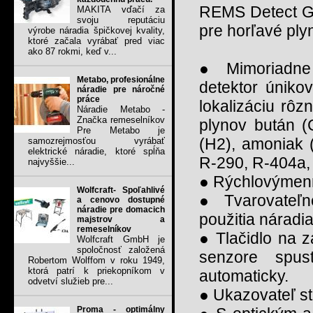
REMS Detect G
MAKITA vďačí za
svoju reputáciu
pre horľavé ply
výrobe náradia špičkovej kvality,
ktoré začala vyrábať pred viac
ako 87 rokmi, keď v...
● Mimoriadne 
Metabo, profesionálne
detektor úniko
náradie pre náročné
práce
lokalizáciu rôz
Náradie Metabo -
Značka remeselníkov
plynov bután (
Pre Metabo je
(H2), amoniak 
samozrejmosťou vyrábať
elektrické náradie, ktoré spĺňa
R-290, R-404a,
najvyššie...
● Rýchlovýmenn
Wolfcraft- Spoľahlivé
● Tvarovateľn
a cenovo dostupné
náradie pre domacich
použitia náradia
majstrov a
remeselníkov
● Tlačidlo na z
Wolfcraft GmbH je
spoločnosť založená
senzore spu
Robertom Wolffom v roku 1949,
ktorá patrí k priekopníkom v
automaticky.
odvetví služieb pre...
● Ukazovateľ s
Proma - optimálny