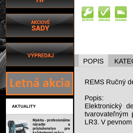
POPIS
KATE
REMS Ručný det
Popis:
Elektronický d
AKTUALITY
tvarovateľným 
Makita - profesionálne
LR3. V pevnom 
náradie a
príslušenstvo pre
každodennú prácu.