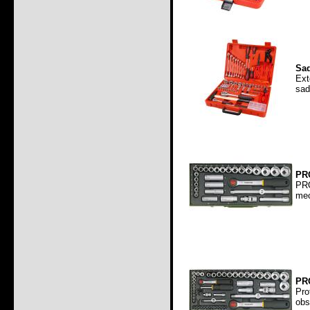
Sad
Ext
sad
PRO
PRO
mec
PRO
Pro
obs