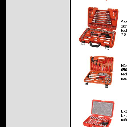
Sad
1/2
tec
7-8
Nár
656
tec
nás
Ext
Ext
rač