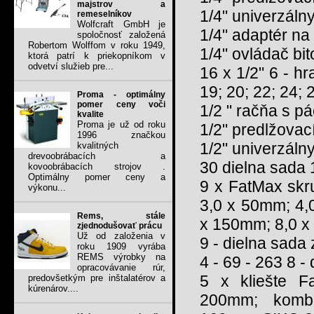
majstrov a
1/4" univerzáln
remeselníkov
Wolfcraft GmbH je
1/4" adaptér na 
spoločnosť založená
Robertom Wolffom v roku 1949,
1/4" ovládač bi
ktorá patrí k priekopníkom v
odvetví služieb pre...
16 x 1/2" 6 - hr
19; 20; 22; 24;
Proma - optimálny
pomer ceny voči
1/2 " račňa s p
kvalite
Proma je už od roku
1/2" predlžova
1996 značkou
1/2" univerzáln
kvalitných
drevoobrábacích a
30 dielna sada 1
kovoobrábacích strojov .
Optimálny pomer ceny a
9 x FatMax skru
výkonu...
3,0 x 50mm; 4,
Rems, stále
x 150mm; 8,0 x 
zjednodušovať prácu
Už od založenia v
9 - dielna sada
roku 1909 vyrába
REMS výrobky na
4 - 69 - 263 8 
opracovávanie rúr,
5 x kliešte F
predovšetkým pre inštalatérov a
kúrenárov....
200mm; kombi