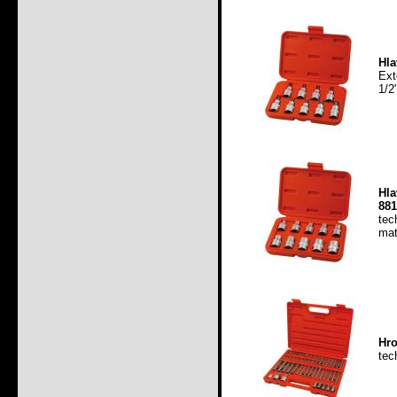
Hla
Ex
1/2
Hla
881
tec
mat
Hro
tec