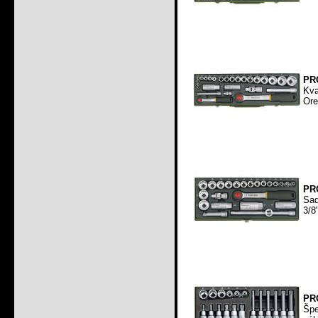
PRO
Kva
Ore
PRO
Sad
3/8
PRO
Špe