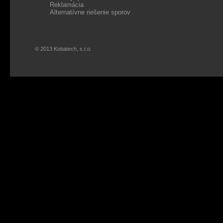
Reklamácia
Alternatívne riešenie sporov
© 2013 Kobatech, s.r.o.