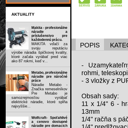
AKTUALITY
Makita - profesionálne
náradie a
príslušenstvo pre
každodennú prácu.
POPIS
KATE
MAKITA vďačí za
svoju reputáciu
výrobe náradia špičkovej kvality,
ktoré začala vyrábať pred viac
ako 87 rokmi, keď v...
- Uzamykateľ
rohmi, teleskop
Metabo, profesionálne
náradie pre náročné
- 3 vložky z PU
práce
Náradie Metabo -
Značka remeselníkov
Pre Metabo je
Obsah sady:
samozrejmosťou vyrábať
elektrické náradie, ktoré spĺňa
11 x 1/4" 6 - hr
najvyššie...
13mm
1/4" račňa s pá
Wolfcraft- Spoľahlivé
a cenovo dostupné
1/4" predlžova
náradie pre domacich