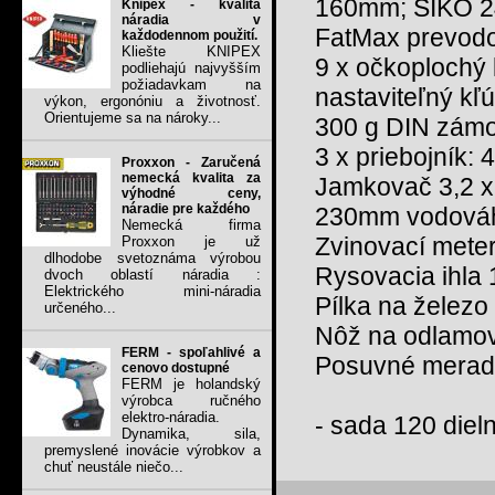
160mm; SIKO 2
Knipex - kvalita
náradia v
FatMax prevodo
každodennom použití.
Kliešte KNIPEX
9 x očkoplochý k
podliehajú najvyšším
požiadavkam na
nastaviteľný k
výkon, ergonóniu a životnosť.
Orientujeme sa na nároky...
300 g DIN zámo
3 x priebojník:
Proxxon - Zaručená
nemecká kvalita za
Jamkovač 3,2 
výhodné ceny,
náradie pre každého
230mm vodov
Nemecká firma
Zvinovací met
Proxxon je už
dlhodobe svetoznáma výrobou
Rysovacia ihl
dvoch oblastí náradia :
Elektrického mini-náradia
Pílka na železo
určeného...
Nôž na odlamo
FERM - spoľahlivé a
Posuvné mera
cenovo dostupné
FERM je holandský
výrobca ručného
elektro-náradia.
- sada 120 diel
Dynamika, sila,
premyslené inovácie výrobkov a
chuť neustále niečo...