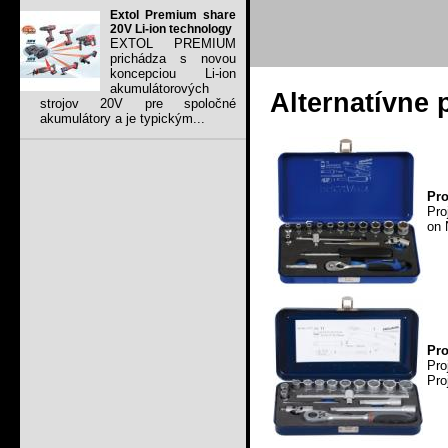
Extol Premium share
20V Li-ion technology
EXTOL PREMIUM
prichádza s novou
koncepciou Li-ion
akumulátorových
Alternatívne 
strojov 20V pre spoločné
akumulátory a je typickým...
Pro
Pro
on 
Pro
Pro
Pro