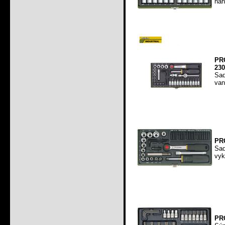
náh
PRO
230
Sad
van
PRO
Sa
vyk
PRO