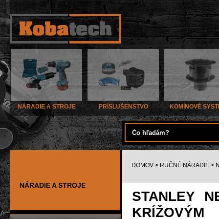
NÁRADIE A STROJE
PRÍSLUŠENSTVO
KOMÍNOVÉ SYS
DOMOV
>
RUČNÉ NÁRADIE
>
NÁRADIE A STROJE
STANLEY N
KRÍŽOVÝM 