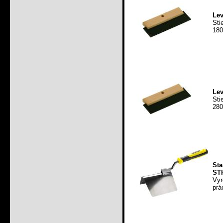
Lev
Sti
180
Lev
Sti
280
Sta
ST
Vyr
prá