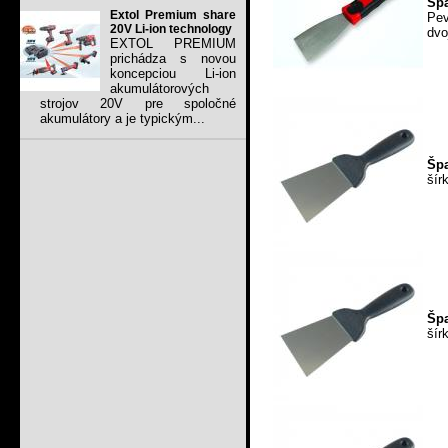
Špa
Extol Premium share
Pev
20V Li-ion technology
dvo
EXTOL PREMIUM
prichádza s novou
koncepciou Li-ion
akumulátorových
strojov 20V pre spoločné
akumulátory a je typickým...
Špa
šír
Špa
šír