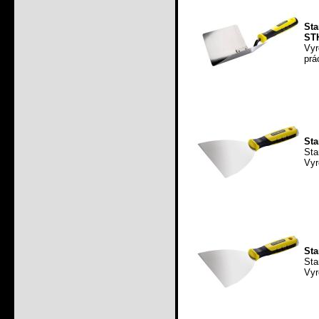
Sta
ST
Vyr
prá
Sta
St
Vyr
Sta
St
Vyr