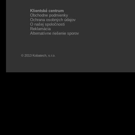
Klientské centrum
Obchodne podmienky
Ochrana osobných údajov
O našej spoločnosti
Reklamácia
Alternatívne riešenie sporov
© 2013 Kobatech, s.r.o.