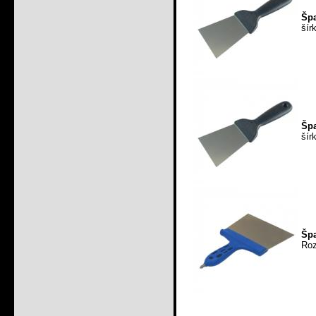
Špa
šír
Špa
šír
Špa
Roz