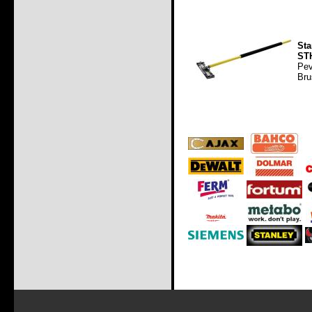
St
ST
Pev
Bru