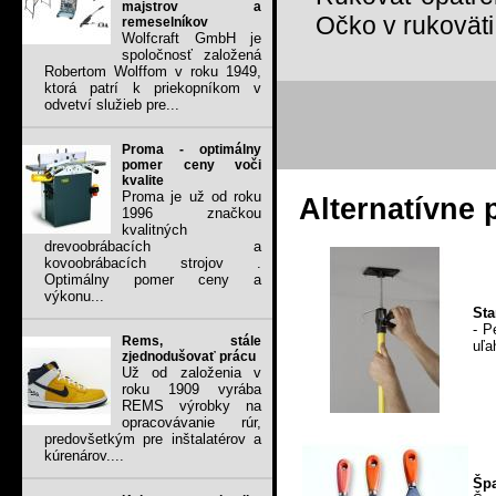
majstrov a
Očko v rukovät
remeselníkov
Wolfcraft GmbH je
spoločnosť založená
Robertom Wolffom v roku 1949,
ktorá patrí k priekopníkom v
odvetví služieb pre...
Proma - optimálny
pomer ceny voči
kvalite
Proma je už od roku
Alternatívne 
1996 značkou
kvalitných
drevoobrábacích a
kovoobrábacích strojov .
Optimálny pomer ceny a
výkonu...
Sta
- P
Rems, stále
uľa
zjednodušovať prácu
Už od založenia v
roku 1909 vyrába
REMS výrobky na
opracovávanie rúr,
predovšetkým pre inštalatérov a
kúrenárov....
Špa