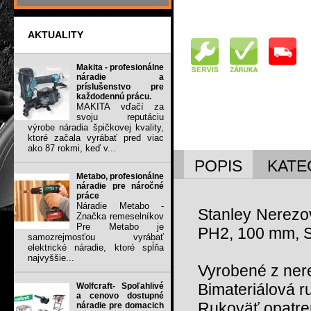
AKTUALITY
Makita - profesionálne
náradie a
príslušenstvo pre
každodennú prácu.
MAKITA vďačí za
svoju reputáciu
výrobe náradia špičkovej kvality,
ktoré začala vyrábať pred viac
ako 87 rokmi, keď v...
POPIS
KATE
Metabo, profesionálne
náradie pre náročné
práce
Náradie Metabo -
Stanley Nerezo
Značka remeselníkov
Pre Metabo je
PH2, 100 mm, 
samozrejmosťou vyrábať
elektrické náradie, ktoré spĺňa
najvyššie...
Vyrobené z ner
Bimateriálová r
Wolfcraft- Spoľahlivé
a cenovo dostupné
Rukoväť opatre
náradie pre domacich