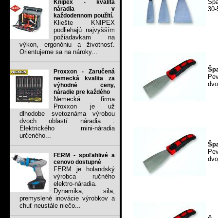
Špa
Knipex - kvalita
30
náradia v
každodennom použití.
Kliešte KNIPEX
podliehajú najvyšším
požiadavkam na
výkon, ergonóniu a životnosť.
Orientujeme sa na nároky...
Špa
Proxxon - Zaručená
Pev
nemecká kvalita za
dvo
výhodné ceny,
náradie pre každého
Nemecká firma
Proxxon je už
dlhodobe svetoznáma výrobou
dvoch oblastí náradia :
Elektrického mini-náradia
určeného...
Špa
Pev
FERM - spoľahlivé a
dvo
cenovo dostupné
FERM je holandský
výrobca ručného
elektro-náradia.
Dynamika, sila,
premyslené inovácie výrobkov a
chuť neustále niečo...