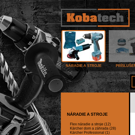
NÁRADIE A STROJE
PRÍSLUŠE
NÁRADIE A STROJE
Flex náradie a stroje (12)
Kärcher dom a záhrada (28)
Kärcher Professional (1)