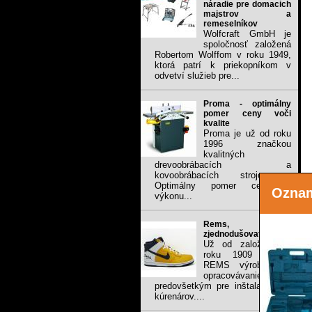
náradie pre domacich
majstrov a
remeselníkov
Wolfcraft GmbH je
spoločnosť založená
Robertom Wolffom v roku 1949,
ktorá patrí k priekopníkom v
odvetví služieb pre...
Proma - optimálny
pomer ceny voči
kvalite
Proma je už od roku
1996 značkou
kvalitných
drevoobrábacích a
kovoobrábacích strojov .
Optimálny pomer ceny a
Ozna
výkonu...
Rems, stále
zjednodušovať prácu
Už od založenia v
roku 1909 vyrába
REMS výrobky na
opracovávanie rúr,
predovšetkým pre inštalatérov a
kúrenárov....