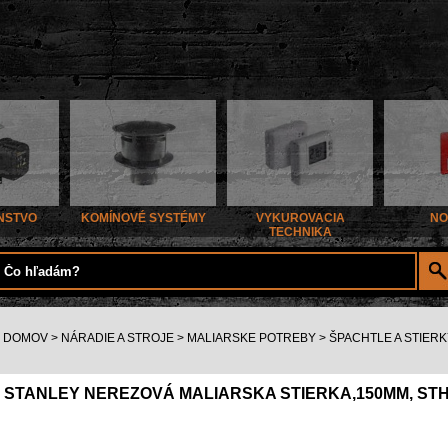
NSTVO
KOMÍNOVÉ SYSTÉMY
VYKUROVACIA
NO
TECHNIKA
DOMOV
>
NÁRADIE A STROJE
>
MALIARSKE POTREBY
>
ŠPACHTLE A STIERK
STANLEY NEREZOVÁ MALIARSKA STIERKA,150MM, STH