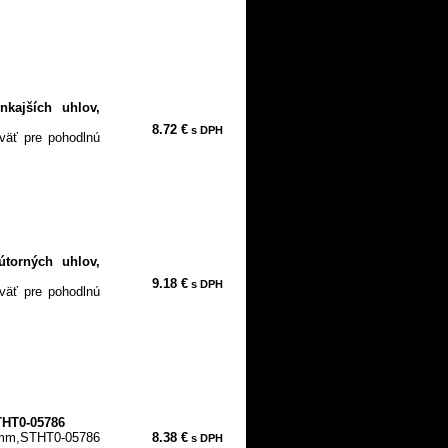
nkajších uhlov,
8.72 €
s DPH
oväť pre pohodlnú
útorných uhlov,
9.18 €
s DPH
oväť pre pohodlnú
THT0-05786
mm,STHT0-05786
8.38 €
s DPH