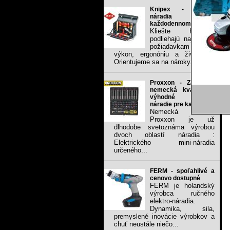
Knipex - kvalita
náradia v
každodennom použití.
Kliešte KNIPEX
podliehajú najvyšším
požiadavkam na
výkon, ergonóniu a životnosť.
Orientujeme sa na nároky...
Proxxon - Zaručená
nemecká kvalita za
výhodné ceny,
náradie pre každého
Nemecká firma
Proxxon je už
dlhodobe svetoznáma výrobou
dvoch oblastí náradia :
Elektrického mini-náradia
určeného...
FERM - spoľahlivé a
cenovo dostupné
FERM je holandský
výrobca ručného
elektro-náradia.
Dynamika, sila,
premyslené inovácie výrobkov a
chuť neustále niečo...