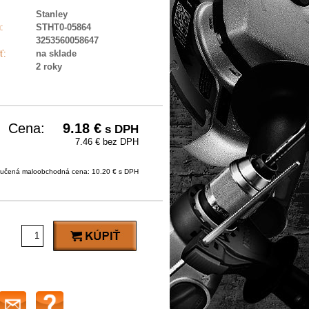
Stanley
:
STHT0-05864
3253560058647
ť:
na sklade
2 roky
Cena:
9.18
€
s DPH
7.46 € bez DPH
učená maloobchodná cena: 10.20 € s DPH