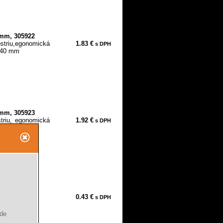
0mm, 305922
triu,egonomická
1.83 €
s DPH
- 40 mm
0mm, 305923
triu, egonomická
1.92 €
s DPH
- 50 mm
 700501
0.43 €
s DPH
ude