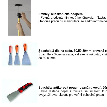
Stanley Teleskopická podpera
- Pevná a odolná hliníková konštrukcia - Nastav
uľahčuje prácu pri manipulácii so sadrokartónovým
Špachtle,3-dielna sada, 30,50,80mm drevená r
Špachtle - 3-dielna sada, - drevená rukoväť, - 
30-50-80mm
Špachtľa antikorová pogumovaná rukoväť, 3
Pevná leštená čepeľ zužujúca sa smerom k os
dvojzložková rukoväť pre veľmi pohodlnú prácu 