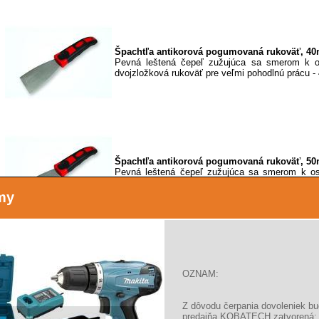
Špachtľa antikorová pogumovaná rukoväť, 4
Pevná leštená čepeľ zužujúca sa smerom k os
dvojzložková rukoväť pre veľmi pohodlnú prácu 
Špachtľa antikorová pogumovaná rukoväť, 5
Pevná leštená čepeľ zužujúca sa smerom k os
dvojzložková rukoväť pre veľmi pohodlnú prácu 
my
OZNAM:
Špachtľa antikorová, plastová rukoväť, 40mm,
šírka 40mm hrúbka 0, 5mm -plastová rukoväť
Z dôvodu čerpania dovoleniek b
predajňa KOBATECH zatvorená: