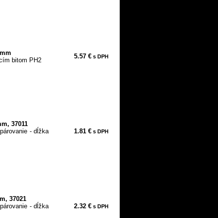
90mm
5.57 €
s DPH
cím bitom PH2
mm, 37011
párovanie - dĺžka
1.81 €
s DPH
mm, 37021
párovanie - dĺžka
2.32 €
s DPH