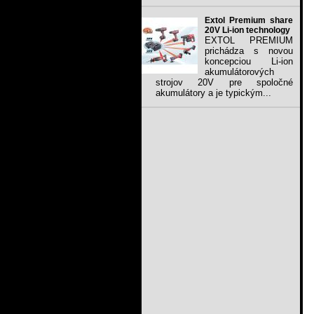
Extol Premium share
20V Li-ion technology
EXTOL PREMIUM
prichádza s novou
koncepciou Li-ion
akumulátorových
strojov 20V pre spoločné
akumulátory a je typickým...