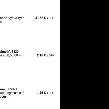
iteľná výška tyče
31.32 €
s DPH
i...
ukoväť, 6130
šírka 30,50,80 mm
2.18 €
s DPH
0mm, 305921
triu,egonomická
1.75 €
s DPH
- 30mm