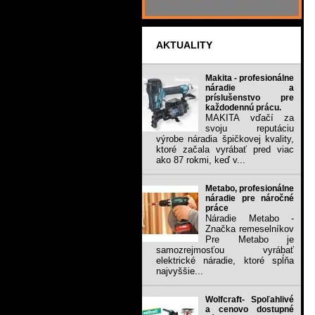
AKTUALITY
Makita - profesionálne
náradie a
príslušenstvo pre
každodennú prácu.
MAKITA vďačí za
svoju reputáciu
výrobe náradia špičkovej kvality,
ktoré začala vyrábať pred viac
ako 87 rokmi, keď v...
Metabo, profesionálne
náradie pre náročné
práce
Náradie Metabo -
Značka remeselníkov
Pre Metabo je
samozrejmosťou vyrábať
elektrické náradie, ktoré spĺňa
najvyššie...
Wolfcraft- Spoľahlivé
a cenovo dostupné