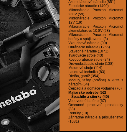
Akumulátorové náradie (851)
Elektrické náradie (1490)
Mikronáradie Proxxon Micromot
230V (59)
Mikronáradie Proxxon Micromot
12V (19)
Mikronáradie Proxxon Micromot
akumulátorové 10,8V (28)
Mikronáradie Proxxon Micromot
horáky a spájkovanie (3)
Vzduchové náradie (99)
Obrábacie náradie (1256)
Stavebné náradie (1071)
Tvarovacie stroje (43)
Kovoobrábacie stroje (34)
Drevoobrábacie stroje (138)
Motorové stroje (114)
Laserová technika (83)
Dielňa, garáž (354)
Moduly, tašky (brašne) a kufre s
náradím (64)
Čerpadlá a domáce vodárne (76)
Maliarske potreby (52)
Špachtle a stierky (40)
Vodovodné batérie (67)
Ochranné pracovné prostriedky
(83)
Rebríky (10)
Záhradné náradie a príslušenstvo
(1081)