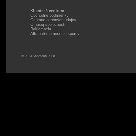
Klientské centrum
Obchodne podmienky
Ochrana osobných údajov
O našej spoločnosti
Reklamácia
Alternatívne riešenie sporov
© 2013 Kobatech, s.r.o.