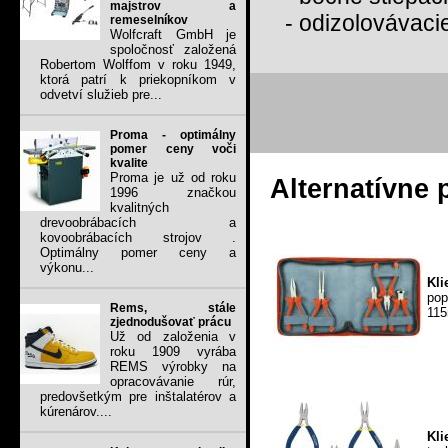
majstrov a
- odizolovávaci
remeselníkov
Wolfcraft GmbH je
spoločnosť založená
Robertom Wolffom v roku 1949,
ktorá patrí k priekopníkom v
odvetví služieb pre...
Proma - optimálny
pomer ceny voči
kvalite
Proma je už od roku
Alternatívne 
1996 značkou
kvalitných
drevoobrábacích a
kovoobrábacích strojov .
Optimálny pomer ceny a
výkonu...
Kli
pop
Rems, stále
115
zjednodušovať prácu
Už od založenia v
roku 1909 vyrába
REMS výrobky na
opracovávanie rúr,
predovšetkým pre inštalatérov a
kúrenárov....
Kli