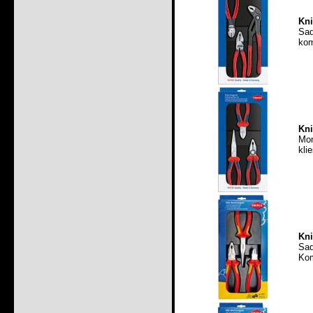
Kni
Sad
kom
Kni
Mon
kli
Kni
Sa
Kom