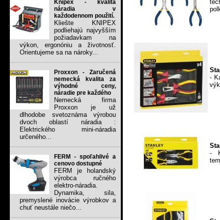
tec
Knipex - kvalita
pol
náradia v
každodennom použití.
Kliešte KNIPEX
podliehajú najvyšším
požiadavkam na
výkon, ergonóniu a životnosť.
Orientujeme sa na nároky...
Sta
Proxxon - Zaručená
- K
nemecká kvalita za
výk
výhodné ceny,
náradie pre každého
Nemecká firma
Proxxon je už
dlhodobe svetoznáma výrobou
dvoch oblastí náradia :
Elektrického mini-náradia
určeného...
Sta
- 
FERM - spoľahlivé a
tem
cenovo dostupné
FERM je holandský
výrobca ručného
elektro-náradia.
Dynamika, sila,
premyslené inovácie výrobkov a
chuť neustále niečo...