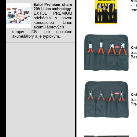
Sta
Extol Premium share
- 
20V Li-ion technology
tem
EXTOL PREMIUM
prichádza s novou
koncepciou Li-ion
akumulátorových
strojov 20V pre spoločné
akumulátory a je typickým...
Kni
Sa
Bez
Kni
Sad
Pre