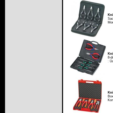
Kni
Sad
Mon
Kni
8-d
: Ú
Kni
Box
Kom