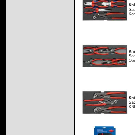
Kni
Sad
Kom
Kni
Sad
Obs
Kni
Sad
KNI