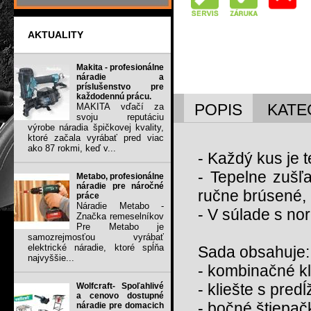
AKTUALITY
Makita - profesionálne
náradie a
príslušenstvo pre
každodennú prácu.
POPIS
KATE
MAKITA vďačí za
svoju reputáciu
výrobe náradia špičkovej kvality,
ktoré začala vyrábať pred viac
ako 87 rokmi, keď v...
- Každý kus je 
- Tepelne zušľ
Metabo, profesionálne
náradie pre náročné
ručne brúsené, 
práce
Náradie Metabo -
- V súlade s n
Značka remeselníkov
Pre Metabo je
samozrejmosťou vyrábať
elektrické náradie, ktoré spĺňa
Sada obsahuje:
najvyššie...
- kombinačné k
- kliešte s pre
Wolfcraft- Spoľahlivé
a cenovo dostupné
- bočné štiepa
náradie pre domacich