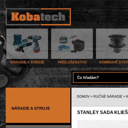
NÁRADIE A STROJE
PRÍSLUŠENSTVO
KOMÍNOVÉ SYS
DOMOV
>
RUČNÉ NÁRADIE
>
K
NÁRADIE A STROJE
STANLEY SADA KLIEŠT