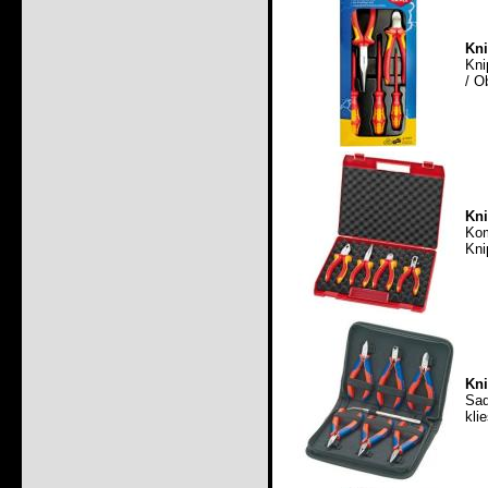
Kni
Kni
/ O
Kni
Kom
Kni
Kni
Sad
kli