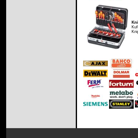
Kni
Kuf
Kni