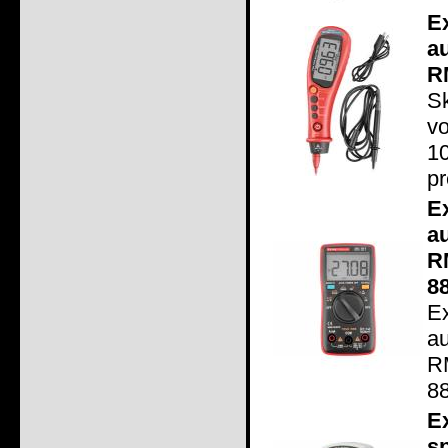
E
a
R
S
v
1
pr
E
a
R
8
E
a
R
88
E
s