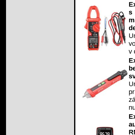
E
s
m
d
Un
vo
v 
E
b
sv
U
p
z
nu
E
a
R