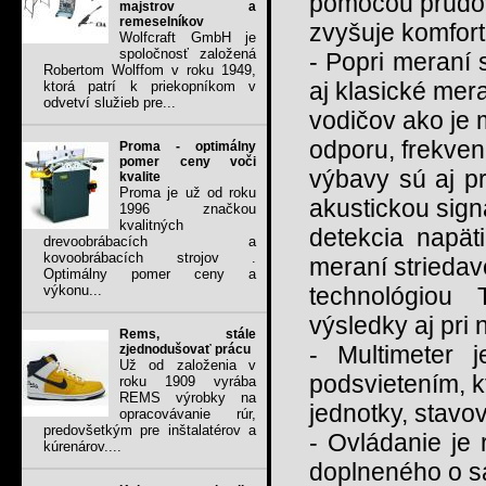
pomocou prúdový
majstrov a
remeselníkov
zvyšuje komfor
Wolfcraft GmbH je
spoločnosť založená
- Popri meraní 
Robertom Wolffom v roku 1949,
aj klasické me
ktorá patrí k priekopníkom v
odvetví služieb pre...
vodičov ako je 
odporu, frekven
Proma - optimálny
pomer ceny voči
výbavy sú aj pra
kvalite
Proma je už od roku
akustickou sign
1996 značkou
kvalitných
detekcia napäti
drevoobrábacích a
kovoobrábacích strojov .
meraní striedav
Optimálny pomer ceny a
výkonu...
technológiou
výsledky aj pri
Rems, stále
- Multimeter
zjednodušovať prácu
Už od založenia v
podsvietením, 
roku 1909 vyrába
REMS výrobky na
jednotky, stavov
opracovávanie rúr,
predovšetkým pre inštalatérov a
- Ovládanie je
kúrenárov....
doplneného o sa