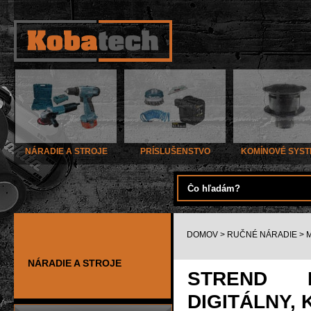
NÁRADIE A STROJE
PRÍSLUŠENSTVO
KOMÍNOVÉ SYS
DOMOV
>
RUČNÉ NÁRADIE
>
NÁRADIE A STROJE
STREND 
DIGITÁLNY, 