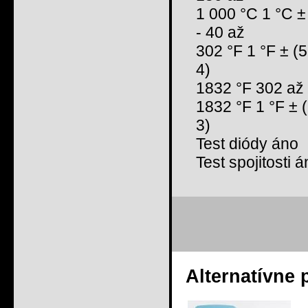
1 000 °C 1 °C ±
- 40 až
302 °F 1 °F ± (
4)
1832 °F 302 až
1832 °F 1 °F ± 
3)
Test diódy áno
Test spojitosti 
Alternatívne 