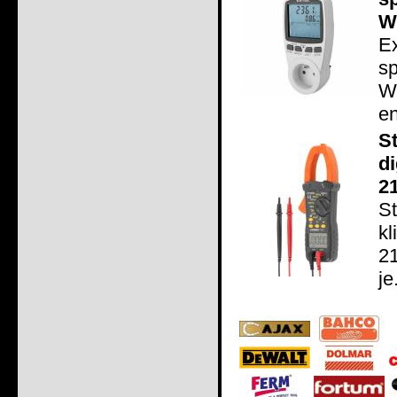
W
E
s
W
en
S
d
2
S
k
21
je.