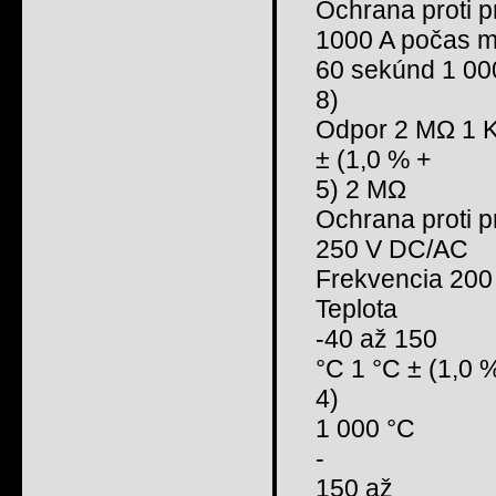
Ochrana proti p
1000 A počas 
60 sekúnd 1 000
8)
Odpor 2 MΩ 1 
± (1,0 % +
5) 2 MΩ
Ochrana proti p
250 V DC/AC
Frekvencia 200
Teplota
-40 až 150
°C 1 °C ± (1,0 
4)
1 000 °C
-
150 až