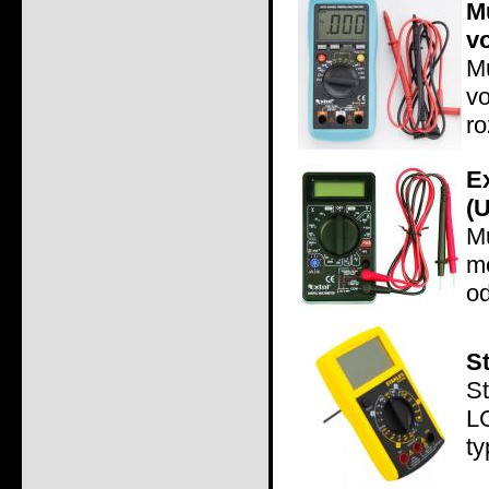
M
v
M
v
ro
E
(U
Mu
m
od
S
St
LC
ty