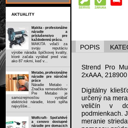
AKTUALITY
Makita - profesionálne
náradie a
príslušenstvo pre
každodennú prácu.
MAKITA vďačí za
POPIS
KATE
svoju reputáciu
výrobe náradia špičkovej kvality,
ktoré začala vyrábať pred viac
ako 87 rokmi, keď v...
Strend Pro Mul
Metabo, profesionálne
2xAAA, 218900
náradie pre náročné
práce
Náradie Metabo -
Digitálny klieš
Značka remeselníkov
Pre Metabo je
určený na meran
samozrejmosťou vyrábať
elektrické náradie, ktoré spĺňa
veličín v do
najvyššie...
podmienkach. J
Wolfcraft- Spoľahlivé
meranie stried
a cenovo dostupné
náradie pre domacich