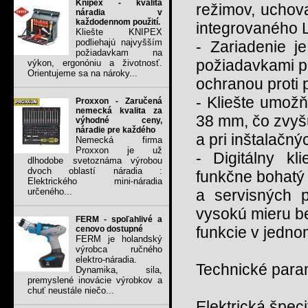
Knipex - kvalita
režimov, uchov
náradia v
každodennom použití.
integrovaného 
Kliešte KNIPEX
podliehajú najvyšším
- Zariadenie j
požiadavkam na
požiadavkami pr
výkon, ergonóniu a životnosť.
Orientujeme sa na nároky...
ochranou proti 
- Kliešte umožň
Proxxon - Zaručená
nemecká kvalita za
38 mm, čo zvyš
výhodné ceny,
náradie pre každého
a pri inštalačn
Nemecká firma
Proxxon je už
- Digitálny kl
dlhodobe svetoznáma výrobou
dvoch oblastí náradia :
funkčne bohatý n
Elektrického mini-náradia
určeného...
a servisných p
vysokú mieru b
FERM - spoľahlivé a
funkcie v jedno
cenovo dostupné
FERM je holandský
výrobca ručného
elektro-náradia.
Technické para
Dynamika, sila,
premyslené inovácie výrobkov a
chuť neustále niečo...
Elektrická špeci