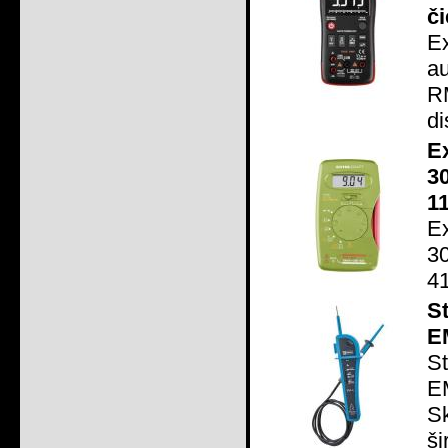
či
E
a
R
di
Ex
3
1
Ex
3
41
S
E
S
E
S
ši