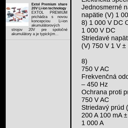
Extol Premium share
Jednosmerné na
20V Li-ion technology
EXTOL PREMIUM
napätie (V) 1 0
prichádza s novou
koncepciou Li-ion
8) 1 000 V DC O
akumulátorových
1 000 V DC
strojov 20V pre spoločné
akumulátory a je typickým...
Striedavé napät
(V) 750 V 1 V ±
8)
750 V AC
Frekvenčná odo
– 450 Hz
Ochrana proti p
750 V AC
Striedavý prúd 
200 A 100 mA ± 
1 000 A