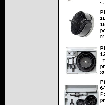
sá
P
z
1
po
ma
P
1
In
pr
89
P
6
P
pr