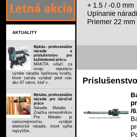
+ 1.5 / -0.0 mm
Upínanie náradi
Priemer 22 mm
AKTUALITY
Makita - profesionálne
náradie a
príslušenstvo pre
každodennú prácu.
MAKITA vďačí za
svoju reputáciu
výrobe náradia špičkovej kvality,
ktoré začala vyrábať pred viac
Príslušenstv
ako 87 rokmi, keď v...
B
Metabo, profesionálne
náradie pre náročné
p
práce
Náradie Metabo -
/6
Značka remeselníkov
Pre Metabo je
B
samozrejmosťou vyrábať
p
elektrické náradie, ktoré spĺňa
najvyššie...
Po