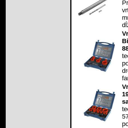
P
v
m
dĺ
V
B
8
t
po
d
fa
V
1
sa
t
5
po