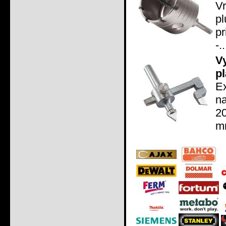
V
p
p
-..
V
p
E
na
20
mm