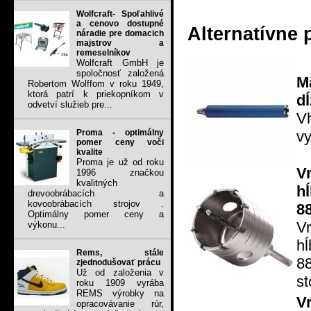
Wolfcraft- Spoľahlivé
a cenovo dostupné
Alternatívne 
náradie pre domacich
majstrov a
remeselníkov
Wolfcraft GmbH je
spoločnosť založená
M
Robertom Wolffom v roku 1949,
ktorá patrí k priekopníkom v
d
odvetví služieb pre...
V
v
Proma - optimálny
pomer ceny voči
kvalite
Proma je už od roku
V
1996 značkou
kvalitných
h
drevoobrábacích a
kovoobrábacích strojov .
8
Optimálny pomer ceny a
V
výkonu...
h
Rems, stále
8
zjednodušovať prácu
Už od založenia v
st
roku 1909 vyrába
REMS výrobky na
V
opracovávanie rúr,