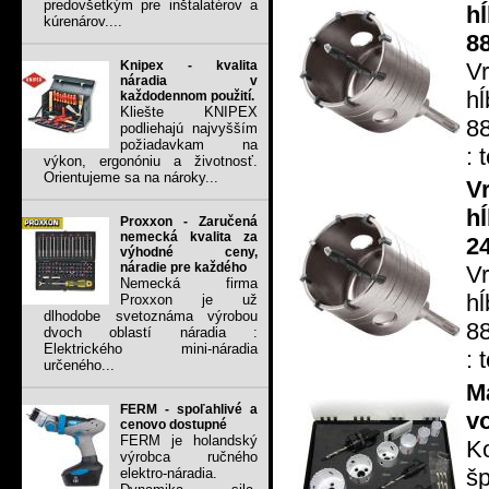
predovšetkým pre inštalatérov a
h
kúrenárov....
8
V
Knipex - kvalita
náradia v
h
každodennom použití.
Kliešte KNIPEX
88
podliehajú najvyšším
požiadavkam na
: 
výkon, ergonóniu a životnosť.
Orientujeme sa na nároky...
V
h
Proxxon - Zaručená
nemecká kvalita za
2
výhodné ceny,
náradie pre každého
V
Nemecká firma
h
Proxxon je už
dlhodobe svetoznáma výrobou
88
dvoch oblastí náradia :
Elektrického mini-náradia
: 
určeného...
M
FERM - spoľahlivé a
v
cenovo dostupné
FERM je holandský
Ko
výrobca ručného
šp
elektro-náradia.