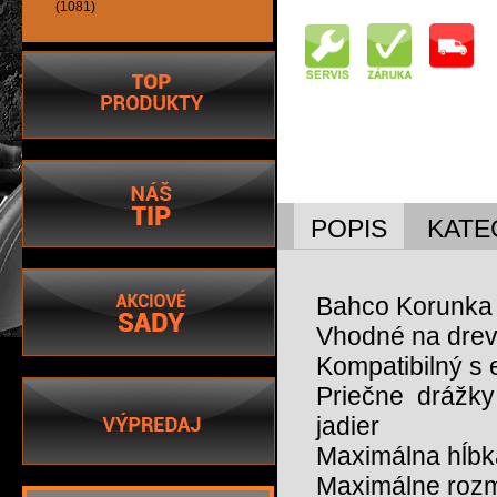
(1081)
POPIS
KATE
Bahco Korunka
Vhodné na drevo
Kompatibilný s 
Priečne drážky
jadier
Maximálna hĺbka
Maximálne rozme