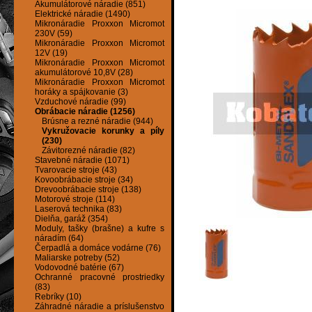
Akumulátorové náradie (851)
Elektrické náradie (1490)
Mikronáradie Proxxon Micromot
230V (59)
Mikronáradie Proxxon Micromot
12V (19)
Mikronáradie Proxxon Micromot
akumulátorové 10,8V (28)
Mikronáradie Proxxon Micromot
horáky a spájkovanie (3)
Vzduchové náradie (99)
Obrábacie náradie (1256)
Brúsne a rezné náradie (944)
Vykružovacie korunky a píly
(230)
Závitorezné náradie (82)
Stavebné náradie (1071)
Tvarovacie stroje (43)
Kovoobrábacie stroje (34)
Drevoobrábacie stroje (138)
Motorové stroje (114)
Laserová technika (83)
Dielňa, garáž (354)
Moduly, tašky (brašne) a kufre s
náradím (64)
Čerpadlá a domáce vodárne (76)
Maliarske potreby (52)
Vodovodné batérie (67)
Ochranné pracovné prostriedky
(83)
Rebríky (10)
Záhradné náradie a príslušenstvo