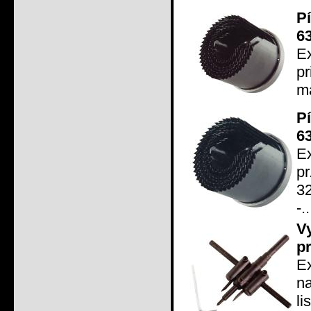
P
6
Ex
pr
m
P
6
Ex
p
3
-..
V
p
E
na
l