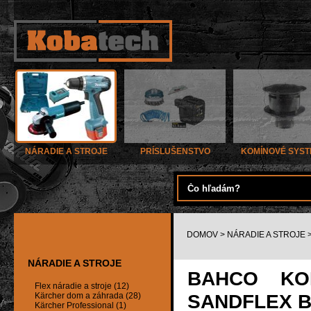
NÁRADIE A STROJE
PRÍSLUŠENSTVO
KOMÍNOVÉ SYS
DOMOV
>
NÁRADIE A STROJE
NÁRADIE A STROJE
BAHCO KO
Flex náradie a stroje (12)
SANDFLEX BI
Kärcher dom a záhrada (28)
Kärcher Professional (1)