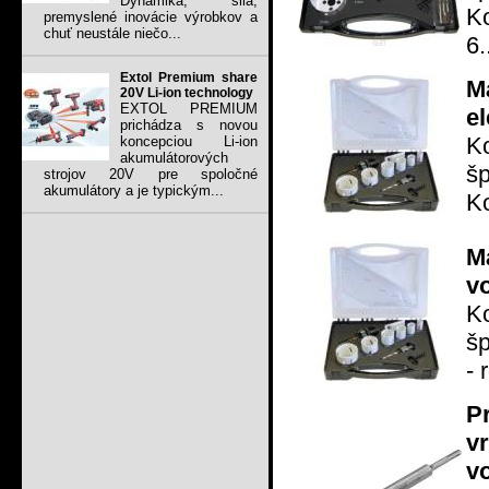
Dynamika, sila,
Ko
premyslené inovácie výrobkov a
chuť neustále niečo...
6.
Extol Premium share
M
20V Li-ion technology
EXTOL PREMIUM
e
prichádza s novou
Ko
koncepciou Li-ion
akumulátorových
šp
strojov 20V pre spoločné
akumulátory a je typickým...
Ko
M
v
Ko
šp
- 
P
v
v