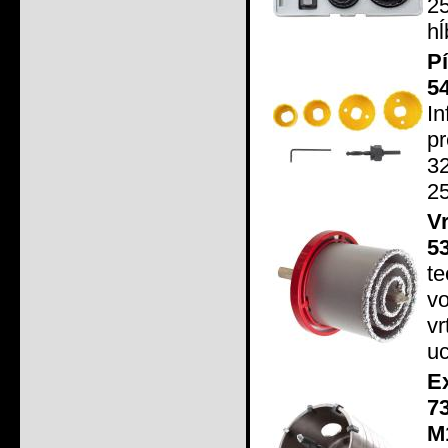
2
hĺ
P
5
I
pr
3
2
V
5
t
v
v
uc
E
7
M