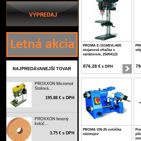
PROMA E-1516BVL/400
PR
stojanová vŕtačka s
stĺ
variátorom, 25004122
876.28 €
79
s DPH
NAJPREDÁVANEJŠÍ TOVAR
PROXXON Micromot
Stolová...
195.88 € s DPH
PROXXON brusný
kotúč...
PROMA ON-25 ostrička
Pro
3.75 € s DPH
nástrojov
píl
mm