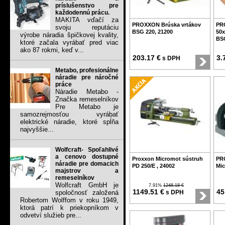
príslušenstvo pre
každodennú prácu.
MAKITA vďačí za
PROXXON Brúska vrtákov
PR
svoju reputáciu
BSG 220, 21200
50x
výrobe náradia špičkovej kvality,
BSG
ktoré začala vyrábať pred viac
ako 87 rokmi, keď v...
203.17 €
3.
s DPH
Metabo, profesionálne
náradie pre náročné
práce
Náradie Metabo -
Značka remeselníkov
Pre Metabo je
samozrejmosťou vyrábať
elektrické náradie, ktoré spĺňa
najvyššie...
Wolfcraft- Spoľahlivé
a cenovo dostupné
Proxxon Micromot sústruh
PR
náradie pre domacich
PD 250/E , 24002
Mic
majstrov a
remeselníkov
Wolfcraft GmbH je
7.91%
1248.18 €
1149.51 €
45
spoločnosť založená
s DPH
Robertom Wolffom v roku 1949,
ktorá patrí k priekopníkom v
odvetví služieb pre...