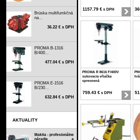
1157.79 €
36
s DPH
Brúska multifumkčná
na...
36.22 € s DPH
PROMA B-1316
B/400...
477.04 € s DPH
PROMA R 8616 F/400V
PR
sukovacia vŕtačka
hrá
spresnená
PROMA E-1516
B/230...
759.43 €
51
s DPH
632.84 € s DPH
AKTUALITY
Makita - profesionálne
náradie a