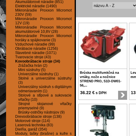
Akumulátorové náradie (851)
Elektrické náradie (1490)
Mikronáradie Proxxon Micromot
230V (59)
Mikronáradie Proxxon Micromot
12V (19)
Mikronáradie Proxxon Micromot
akumulátorové 10,8V (28)
Mikronáradie Proxxon Micromot
horáky a spájkovanie (3)
Vzduchové náradie (99)
Obrábacie náradie (1256)
Stavebné náradie (1071)
Tvarovacie stroje (43)
Kovoobrábacie stroje (34)
Zrážačka hrán (2)
Mini sústruhy (5)
Brúska multifumkčná na
Lev
Univerzálne sústruhy (1)
vrtáky, nože a nožnice
mm 
Stolné a univerzálne sústruhy
STREND PRO, S1D-DW01-
(3)
56,...
Univerzálny sústruh s digitálnym
odmeriavaním (1)
36.22 €
13
s DPH
Stolové a stĺpové a sukovacie
vŕtačky (10)
Strojné stojanové vŕtačky
priemyselné (9)
Brúsky-ostričky nástrojov (9)
Drevoobrábacie stroje (138)
Motorové stroje (114)
Laserová technika (83)
Dielňa, garáž (354)
Moduly, tašky (brašne) a kufre s