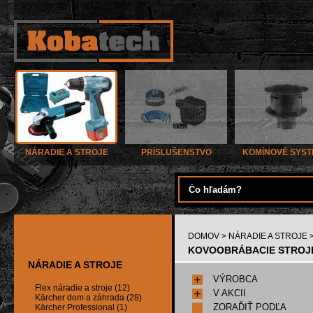
NÁRADIE A STROJE
PRÍSLUŠENSTVO
KOMÍNOVÉ SYS
DOMOV
>
NÁRADIE A STROJE
>
KOVOOBRÁBACIE STROJE
NÁRADIE A STROJE
VÝROBCA
Flex náradie a stroje (12)
V AKCII
Kärcher dom a záhrada (28)
ZORAĎIŤ PODĽA
Kärcher Professional (1)