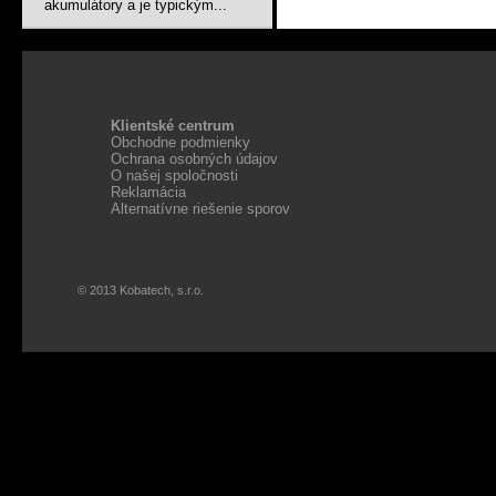
akumulátory a je typickým...
Klientské centrum
Obchodne podmienky
Ochrana osobných údajov
O našej spoločnosti
Reklamácia
Alternatívne riešenie sporov
© 2013 Kobatech, s.r.o.