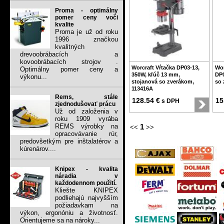
Proma - optimálny
pomer ceny voči
kvalite
Proma je už od roku
1996 značkou
kvalitných
drevoobrábacích a
kovoobrábacích strojov .
Worcraft Vŕtačka DP03-13,
Wor
Optimálny pomer ceny a
350W, kľúč 13 mm,
DP0
výkonu...
stojanová so zverákom,
so 
113416A
Rems, stále
128.54 €
15
s DPH
zjednodušovať prácu
Už od založenia v
roku 1909 vyrába
REMS výrobky na
1
<<
>>
opracovávanie rúr,
predovšetkým pre inštalatérov a
kúrenárov....
Knipex - kvalita
náradia v
každodennom použití.
Kliešte KNIPEX
podliehajú najvyšším
požiadavkam na
výkon, ergonóniu a životnosť.
Orientujeme sa na nároky...