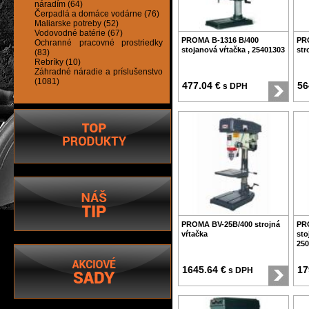
náradím (64)
Čerpadlá a domáce vodárne (76)
Maliarske potreby (52)
Vodovodné batérie (67)
PROMA B-1316 B/400
PR
Ochranné pracovné prostriedky
stojanová vŕtačka , 25401303
str
(83)
Rebríky (10)
Záhradné náradie a príslušenstvo
(1081)
477.04 €
56
s DPH
PROMA BV-25B/400 strojná
PR
vŕtačka
sto
250
1645.64 €
17
s DPH