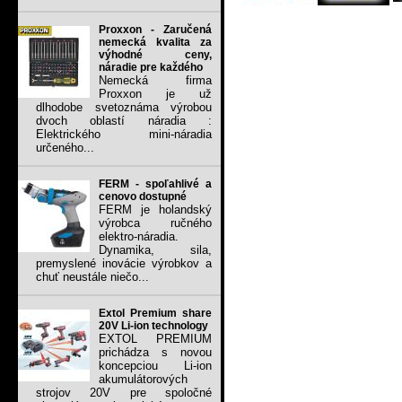
Proxxon - Zaručená
nemecká kvalita za
výhodné ceny,
náradie pre každého
Nemecká firma
Proxxon je už
dlhodobe svetoznáma výrobou
dvoch oblastí náradia :
Elektrického mini-náradia
určeného...
FERM - spoľahlivé a
cenovo dostupné
FERM je holandský
výrobca ručného
elektro-náradia.
Dynamika, sila,
premyslené inovácie výrobkov a
chuť neustále niečo...
Extol Premium share
20V Li-ion technology
EXTOL PREMIUM
prichádza s novou
koncepciou Li-ion
akumulátorových
strojov 20V pre spoločné