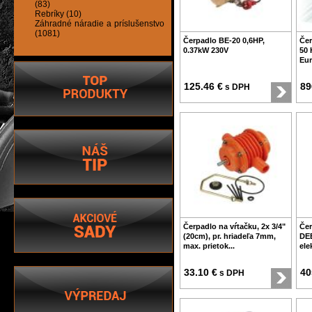
(83)
Rebríky (10)
Záhradné náradie a príslušenstvo
(1081)
Čerpadlo BE-20 0,6HP,
Če
0.37kW 230V
50 
Eur
125.46 €
89
s DPH
Čerpadlo na vŕtačku, 2x 3/4"
Čer
(20cm), pr. hriadeľa 7mm,
DEE
max. prietok...
ele
33.10 €
40
s DPH