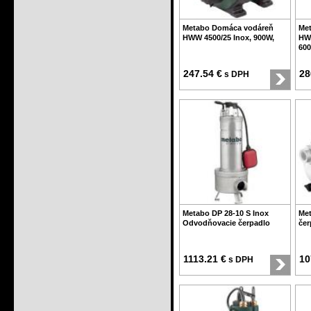
Metabo Domáca vodáreň
Me
HWW 4500/25 Inox, 900W,
HWW
600
247.54 €
28
s DPH
Metabo DP 28-10 S Inox
Met
Odvodňovacie čerpadlo
čer
1113.21 €
10
s DPH