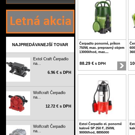
Čerpadlo ponorné, príkon
Čer
NAJPREDÁVANEJŠÍ TOVAR
750W, max. prepravný objem
600
13000l/hod, max....
360
Extol Craft Čerpadlo
88.29 €
10
na...
s DPH
6.96 € s DPH
Wolfcraft Čerpadlo
na...
12.72 € s DPH
Extol Čerpadlo el. ponorné
Ext
Wolfcraft Čerpadlo
kalové SP 250 F, 250W,
kal
na...
9000l/hod, 8895000