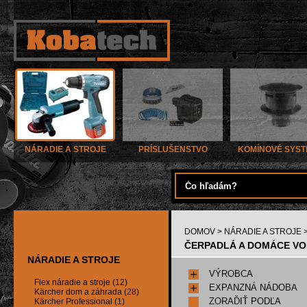
NÁRADIE A STROJE
PRÍSLUŠENSTVO
KOMÍNOVÉ SYS
DOMOV
>
NÁRADIE A STROJE
>
ČERPADLÁ A DOMÁCE VO
NÁRADIE A STROJE
VÝROBCA
Flex náradie a stroje (12)
EXPANZNÁ NÁDOBA
Kärcher dom a záhrada (28)
ZORAĎIŤ PODĽA
Kärcher Professional (1)