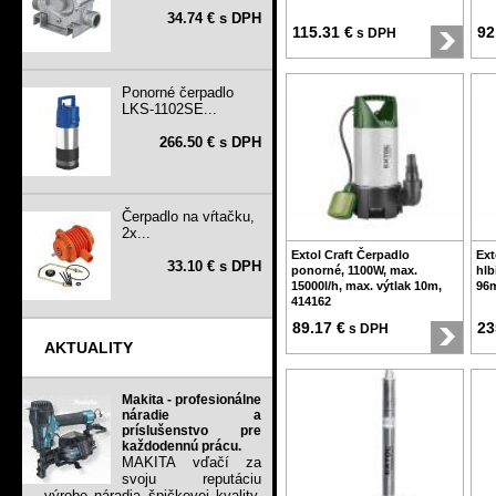
34.74 € s DPH
115.31 €
92
s DPH
Ponorné čerpadlo
LKS-1102SE...
266.50 € s DPH
Čerpadlo na vŕtačku,
2x...
Extol Craft Čerpadlo
Ext
33.10 € s DPH
ponorné, 1100W, max.
hlb
15000l/h, max. výtlak 10m,
96m
414162
89.17 €
23
s DPH
AKTUALITY
Makita - profesionálne
náradie a
príslušenstvo pre
každodennú prácu.
MAKITA vďačí za
svoju reputáciu
výrobe náradia špičkovej kvality,