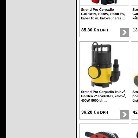
Strend Pro Čerpadlo
Str
GARDEN, 1000W, 15000 l/h,
Gar
kábel 10 m, kalove, nerez,...
káb
85.30 €
13
s DPH
Strend Pro Čerpadlo kalové
Str
Garden ZSPW400-D, kalové,
po
400W, 8000 l/h,...
čis
36.28 €
42
s DPH