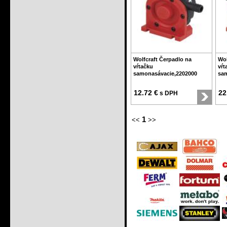
Wolfcraft Čerpadlo na
Wol
vŕtačku
vŕt
samonasávacie,2202000
sam
12.72 €
22
s DPH
1
<<
>>