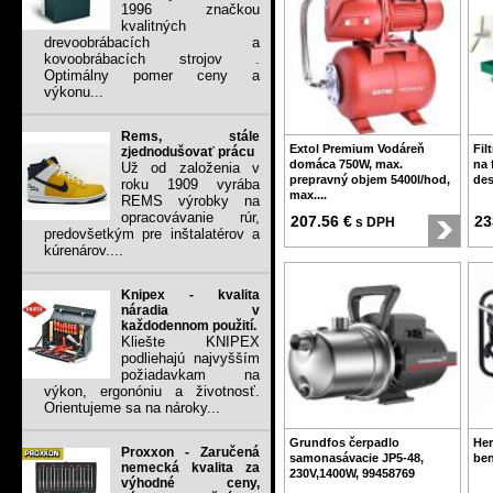
1996 značkou
kvalitných
drevoobrábacích a
kovoobrábacích strojov .
Optimálny pomer ceny a
výkonu...
Rems, stále
Extol Premium Vodáreň
Fil
zjednodušovať prácu
domáca 750W, max.
na 
Už od založenia v
prepravný objem 5400l/hod,
des
roku 1909 vyrába
max....
REMS výrobky na
opracovávanie rúr,
207.56 €
23
s DPH
predovšetkým pre inštalatérov a
kúrenárov....
Knipex - kvalita
náradia v
každodennom použití.
Kliešte KNIPEX
podliehajú najvyšším
požiadavkam na
výkon, ergonóniu a životnosť.
Orientujeme sa na nároky...
Grundfos čerpadlo
Her
Proxxon - Zaručená
samonasávacie JP5-48,
ben
nemecká kvalita za
230V,1400W, 99458769
výhodné ceny,