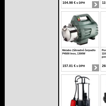
104.98 €
11
s DPH
Metabo Záhradné čerpadlo
Pon
P4500 Inox, 1300W
110
pr
157.01 €
26
s DPH