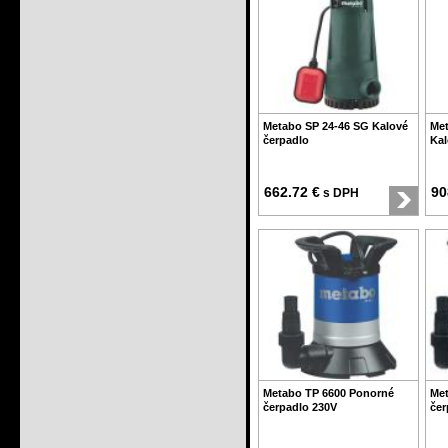
Metabo SP 24-46 SG Kalové
Met
čerpadlo
Kal
662.72 €
90
s DPH
Metabo TP 6600 Ponorné
Met
čerpadlo 230V
čer