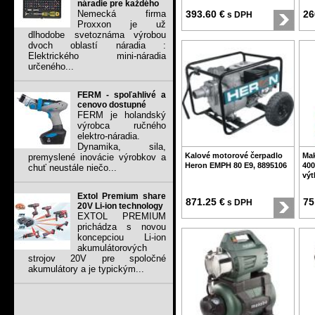
náradie pre každého
Nemecká firma
393.60 €
26
s DPH
Proxxon je už
dlhodobe svetoznáma výrobou
dvoch oblastí náradia :
Elektrického mini-náradia
určeného...
FERM - spoľahlivé a
cenovo dostupné
FERM je holandský
výrobca ručného
elektro-náradia.
Dynamika, sila,
Kalové motorové čerpadlo
Mak
premyslené inovácie výrobkov a
Heron EMPH 80 E9, 8895106
400
chuť neustále niečo...
výt
Extol Premium share
871.25 €
75
s DPH
20V Li-ion technology
EXTOL PREMIUM
prichádza s novou
koncepciou Li-ion
akumulátorových
strojov 20V pre spoločné
akumulátory a je typickým...