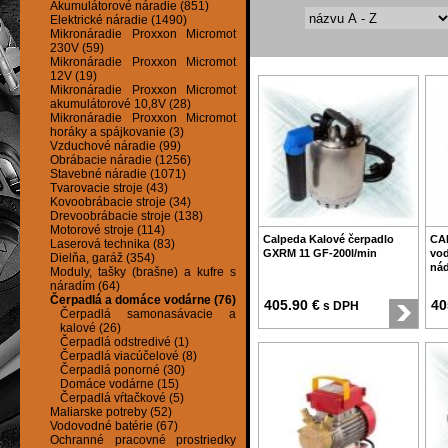
Akumulátorové náradie (851)
Elektrické náradie (1490)
Mikronáradie Proxxon Micromot
230V (59)
Mikronáradie Proxxon Micromot
12V (19)
Mikronáradie Proxxon Micromot
akumulátorové 10,8V (28)
Mikronáradie Proxxon Micromot
horáky a spájkovanie (3)
Vzduchové náradie (99)
Obrábacie náradie (1256)
Stavebné náradie (1071)
Tvarovacie stroje (43)
Kovoobrábacie stroje (34)
Drevoobrábacie stroje (138)
Motorové stroje (114)
Calpeda Kalové čerpadlo
CA
Laserová technika (83)
GXRM 11 GF-200l/min
vod
Dielňa, garáž (354)
ná
Moduly, tašky (brašne) a kufre s
náradím (64)
Čerpadlá a domáce vodárne (76)
405.90 €
40
s DPH
Čerpadlá samonasávacie a
kalové (26)
Čerpadlá odstredivé (1)
Čerpadlá viacúčelové (8)
Čerpadlá ponorné (30)
Domáce vodárne (15)
Čerpadlá vŕtačkové (5)
Maliarske potreby (52)
Vodovodné batérie (67)
Ochranné pracovné prostriedky