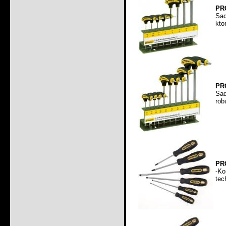
PR
Sad
kto
PRO
Sa
rob
PRO
-Ko
tec