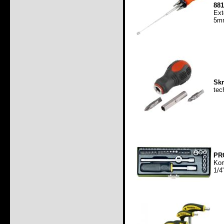
881
Ext
5mm
Skr
tec
PRO
Kom
1/4