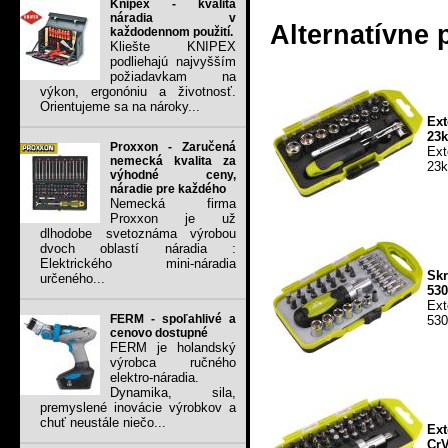
Knipex - kvalita
náradia v
Alternatívne 
každodennom použití.
Kliešte KNIPEX
podliehajú najvyšším
požiadavkam na
výkon, ergonóniu a životnosť.
Orientujeme sa na nároky...
Ext
23k
Proxxon - Zaručená
Ext
nemecká kvalita za
23k
výhodné ceny,
náradie pre každého
Nemecká firma
Proxxon je už
dlhodobe svetoznáma výrobou
dvoch oblastí náradia :
Elektrického mini-náradia
Skr
určeného...
530
Ext
FERM - spoľahlivé a
530
cenovo dostupné
FERM je holandský
výrobca ručného
elektro-náradia.
Dynamika, sila,
premyslené inovácie výrobkov a
chuť neustále niečo...
Ext
CrV