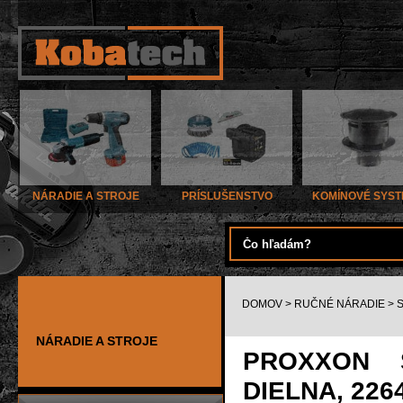
NÁRADIE A STROJE
PRÍSLUŠENSTVO
KOMÍNOVÉ SYS
DOMOV
>
RUČNÉ NÁRADIE
>
NÁRADIE A STROJE
PROXXON 
DIELNA, 226