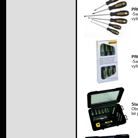
PRO
-S
vyb
PRO
-S
vyb
Sta
Obs
bit