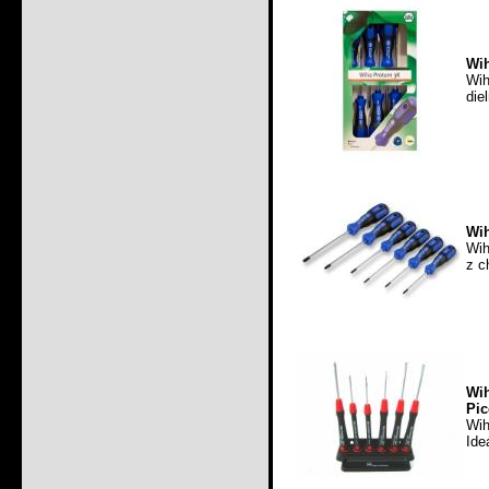
Wih
Wih
die
Wih
Wih
z c
Wi
Pic
Wih
Ide