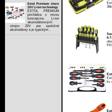
Ext
Extol Premium share
38k
20V Li-ion technology
EXTOL PREMIUM
prichádza s novou
koncepciou Li-ion
akumulátorových
strojov 20V pre spoločné
akumulátory a je typickým...
Sad
6-7
ob
PH1
Ext
Ext
ks 
Ext