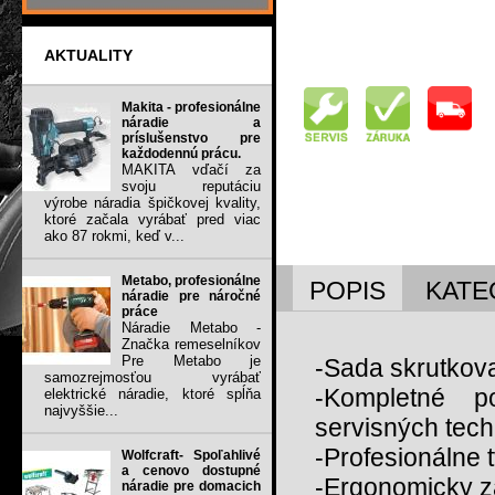
AKTUALITY
Makita - profesionálne
náradie a
príslušenstvo pre
každodennú prácu.
MAKITA vďačí za
svoju reputáciu
výrobe náradia špičkovej kvality,
ktoré začala vyrábať pred viac
ako 87 rokmi, keď v...
Metabo, profesionálne
POPIS
KATE
náradie pre náročné
práce
Náradie Metabo -
Značka remeselníkov
Pre Metabo je
-Sada skrutkov
samozrejmosťou vyrábať
-Kompletné p
elektrické náradie, ktoré spĺňa
najvyššie...
servisných tech
-Profesionálne 
Wolfcraft- Spoľahlivé
a cenovo dostupné
-Ergonomicky z
náradie pre domacich