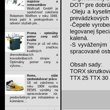
majstrov a
DOT" pre dobrú 
remeselníkov
Wolfcraft GmbH je
-Oleju a kysel
spoločnosť založená
Robertom Wolffom v roku 1949,
prevádzkových
ktorá patrí k priekopníkom v
odvetví služieb pre...
-Čepele vyrobe
legovanej špeci
Proma - optimálny
pomer ceny voči
kalená.
kvalite
-S vyváženým p
Proma je už od roku
1996 značkou
spracované ostr
kvalitných
drevoobrábacích a
kovoobrábacích strojov .
Optimálny pomer ceny a
Obsah sady:
výkonu...
TORX skrutkova
Rems, stále
TTX 25 TTX 30
zjednodušovať prácu
Už od založenia v
roku 1909 vyrába
REMS výrobky na
opracovávanie rúr,
predovšetkým pre inštalatérov a
kúrenárov....