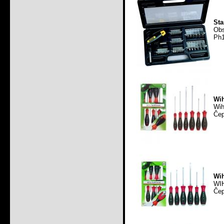
Sta
Obs
Ph1
Wih
Wi
Čep
Wih
WIH
Čep