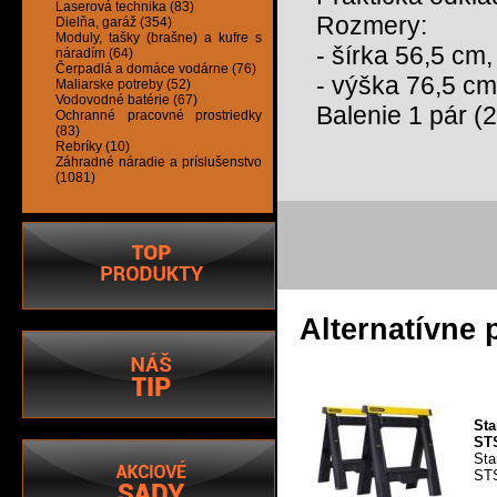
Laserová technika (83)
Rozmery:
Dielňa, garáž (354)
Moduly, tašky (brašne) a kufre s
- šírka 56,5 cm,
náradím (64)
Čerpadlá a domáce vodárne (76)
- výška 76,5 c
Maliarske potreby (52)
Vodovodné batérie (67)
Balenie 1 pár (2
Ochranné pracovné prostriedky
(83)
Rebríky (10)
Záhradné náradie a príslušenstvo
(1081)
Alternatívne 
Sta
ST
Sta
STS