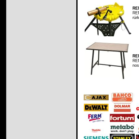
REM
REM
rúr
REM
REM
nos