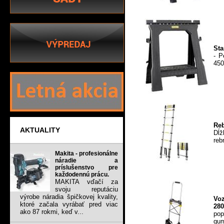
Sta
- P
450
Reb
AKTUALITY
Dĺž
reb
Makita - profesionálne
náradie a
príslušenstvo pre
každodennú prácu.
MAKITA vďačí za
svoju reputáciu
výrobe náradia špičkovej kvality,
Vo
ktoré začala vyrábať pred viac
28
ako 87 rokmi, keď v...
pop
gum