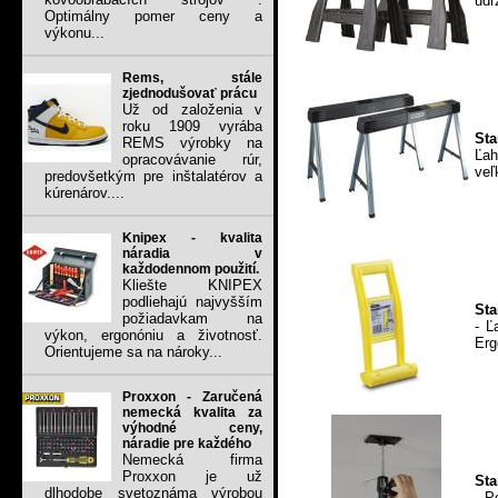
udr
Optimálny pomer ceny a
výkonu...
Rems, stále
zjednodušovať prácu
Už od založenia v
roku 1909 vyrába
Sta
REMS výrobky na
Ľa
opracovávanie rúr,
veľ
predovšetkým pre inštalatérov a
kúrenárov....
Knipex - kvalita
náradia v
každodennom použití.
Kliešte KNIPEX
podliehajú najvyšším
Sta
požiadavkam na
- Ľ
výkon, ergonóniu a životnosť.
Erg
Orientujeme sa na nároky...
Proxxon - Zaručená
nemecká kvalita za
výhodné ceny,
náradie pre každého
Nemecká firma
Proxxon je už
Sta
dlhodobe svetoznáma výrobou
- P