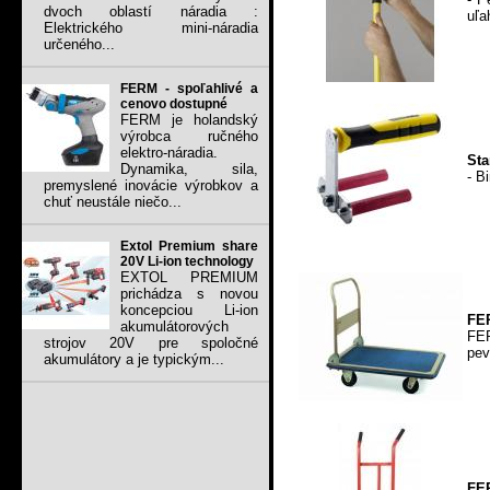
dvoch oblastí náradia :
uľa
Elektrického mini-náradia
určeného...
FERM - spoľahlivé a
cenovo dostupné
FERM je holandský
výrobca ručného
elektro-náradia.
Sta
Dynamika, sila,
- B
premyslené inovácie výrobkov a
chuť neustále niečo...
Extol Premium share
20V Li-ion technology
EXTOL PREMIUM
prichádza s novou
koncepciou Li-ion
FER
akumulátorových
FE
strojov 20V pre spoločné
pev
akumulátory a je typickým...
FE