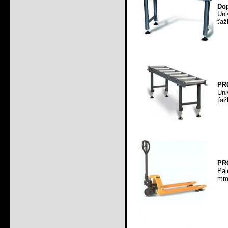
Dop
Uni
ťaž
PRO
Uni
ťaž
PR
Pal
mm 