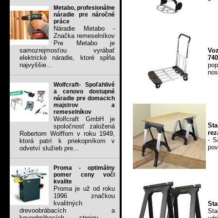
Metabo, profesionálne
náradie pre náročné
práce
Náradie Metabo -
Značka remeselníkov
Pre Metabo je
Vo
samozrejmosťou vyrábať
74
elektrické náradie, ktoré spĺňa
pop
najvyššie...
nos
Wolfcraft- Spoľahlivé
a cenovo dostupné
náradie pre domacich
majstrov a
remeselníkov
Wolfcraft GmbH je
Sta
spoločnosť založená
rez
Robertom Wolffom v roku 1949,
- S
ktorá patrí k priekopníkom v
pov
odvetví služieb pre...
Proma - optimálny
pomer ceny voči
kvalite
Proma je už od roku
1996 značkou
kvalitných
Sta
drevoobrábacích a
Sta
kovoobrábacích strojov .