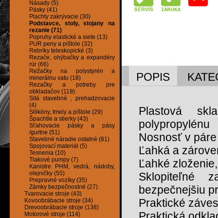
Násady (5)
Pásky (41)
Plachty zakrývacie (30)
Podstavce, stoly, stojany na
rezanie (71)
Popruhy elastické a siete (13)
PUR peny a pištole (32)
Rebríky teleskopické (3)
Rezače, ohýbačky a expandéry
rúr (66)
Režačky na polystyrén a
POPIS
KATE
minerálnu vatu (18)
Rezačky a potreby pre
obkladačov (119)
Sitá stavebné , prehadzovacie
(4)
Plastová sk
Silikóny, tmely a pištole (29)
Špachtle a stierky (43)
polypropylénu
Sťahovacie pásky a pásy
/gurtne (51)
Nosnosť v páre
Stavebné náradie ostatné (81)
Spojovací materiál (5)
Ľahká a zároveň
Tesnenia (10)
Tlakové pumpy (7)
Ľahké zloženie,
Kanistre PHM, vedrá, nádoby,
olejničky (55)
Sklopiteľné 
Prepravné vozíky (35)
Zámky bezpečnostné (27)
bezpečnejšiu p
Tvarovacie stroje (43)
Praktické záve
Kovoobrábacie stroje (34)
Drevoobrábacie stroje (138)
Praktická odkla
Motorové stroje (114)