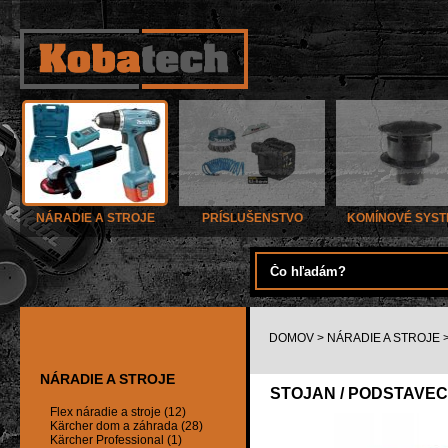
NÁRADIE A STROJE
PRÍSLUŠENSTVO
KOMÍNOVÉ SYS
DOMOV
>
NÁRADIE A STROJE
NÁRADIE A STROJE
STOJAN / PODSTAVEC 
Flex náradie a stroje (12)
Kärcher dom a záhrada (28)
Kärcher Professional (1)