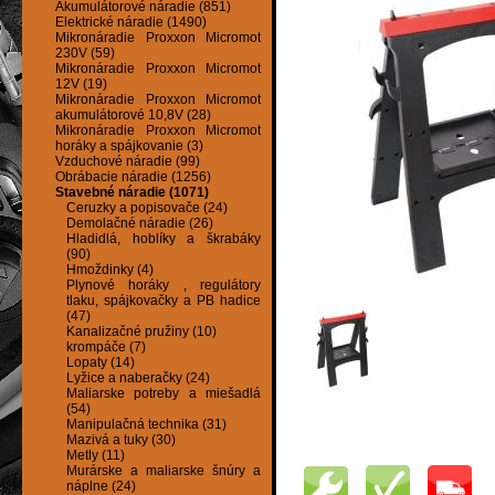
Akumulátorové náradie (851)
Elektrické náradie (1490)
Mikronáradie Proxxon Micromot
230V (59)
Mikronáradie Proxxon Micromot
12V (19)
Mikronáradie Proxxon Micromot
akumulátorové 10,8V (28)
Mikronáradie Proxxon Micromot
horáky a spájkovanie (3)
Vzduchové náradie (99)
Obrábacie náradie (1256)
Stavebné náradie (1071)
Ceruzky a popisovače (24)
Demolačné náradie (26)
Hladidlá, hoblíky a škrabáky
(90)
Hmoždinky (4)
Plynové horáky , regulátory
tlaku, spájkovačky a PB hadice
(47)
Kanalizačné pružiny (10)
krompáče (7)
Lopaty (14)
Lyžice a naberačky (24)
Maliarske potreby a miešadlá
(54)
Manipulačná technika (31)
Mazivá a tuky (30)
Metly (11)
Murárske a maliarske šnúry a
náplne (24)