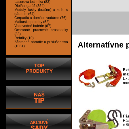
Laserová technika (83)
Dielňa, garáž (354)
Moduly, tašky (brašne) a kufre s
náradím (64)
Čerpadlá a domáce vodárne (76)
Maliarske potreby (52)
Vodovodné batérie (67)
Ochranné pracovné prostriedky
(83)
Rebríky (10)
Záhradné náradie a príslušenstvo
Alternatívne 
(1081)
Ex
max
Ex
max
Pás
Pás
x š