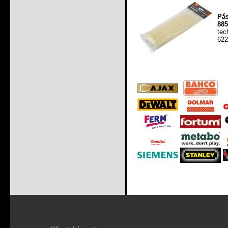
Pás
885
tec
622