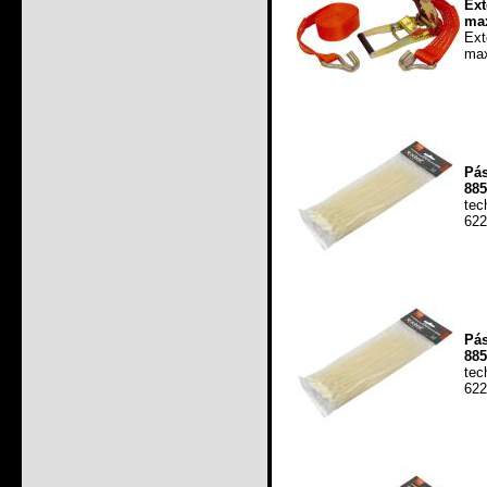
Ex
max
Ex
max
Pá
885
tec
622
Pá
885
tec
622