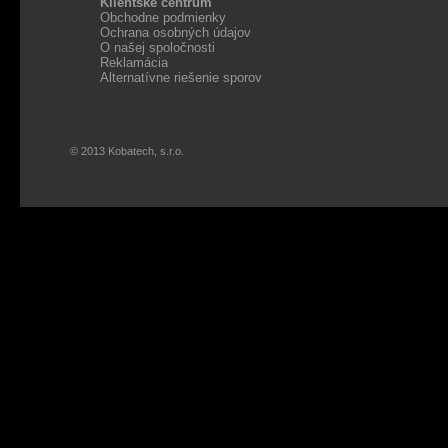
Klientské centrum
Obchodne podmienky
Ochrana osobných údajov
O našej spoločnosti
Reklamácia
Alternatívne riešenie sporov
© 2013 Kobatech, s.r.o.