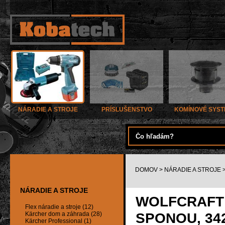
NÁRADIE A STROJE
PRÍSLUŠENSTVO
KOMÍNOVÉ SYS
DOMOV
>
NÁRADIE A STROJE
NÁRADIE A STROJE
WOLFCRAFT
Flex náradie a stroje (12)
SPONOU, 34
Kärcher dom a záhrada (28)
Kärcher Professional (1)