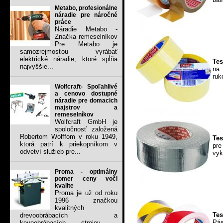
Metabo, profesionálne
náradie pre náročné
práce
Náradie Metabo -
Značka remeselníkov
Pre Metabo je
samozrejmosťou vyrábať
elektrické náradie, ktoré spĺňa
Tes
najvyššie...
na 
ruk
Wolfcraft- Spoľahlivé
a cenovo dostupné
náradie pre domacich
majstrov a
remeselníkov
Wolfcraft GmbH je
spoločnosť založená
Robertom Wolffom v roku 1949,
Tes
ktorá patrí k priekopníkom v
pre
odvetví služieb pre...
vyk
Proma - optimálny
pomer ceny voči
kvalite
Proma je už od roku
1996 značkou
kvalitných
Tes
drevoobrábacích a
Pás
kovoobrábacích strojov .