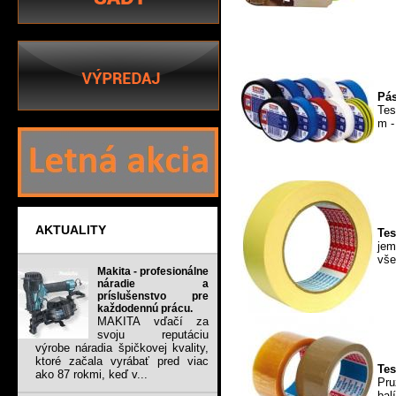
Pás
Tes
m -
AKTUALITY
Tes
jem
vše
Makita - profesionálne
náradie a
príslušenstvo pre
každodennú prácu.
MAKITA vďačí za
svoju reputáciu
výrobe náradia špičkovej kvality,
ktoré začala vyrábať pred viac
Tes
ako 87 rokmi, keď v...
Pru
bal