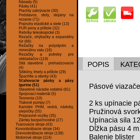
Násady (5)
Pásky (41)
Plachty zakrývacie (30)
Podstavce, stoly, stojany na
rezanie (71)
Popruhy elastické a siete (13)
PUR peny a pištole (32)
Rebríky teleskopické (3)
Rezače, ohýbačky a expandéry
rúr (66)
Režačky na polystyrén a
minerálnu vatu (18)
Rezačky a potreby pre
obkladačov (119)
POPIS
KATE
Sitá stavebné , prehadzovacie
(4)
Silikóny, tmely a pištole (29)
Špachtle a stierky (43)
Sťahovacie pásky a pásy
Pásové viazač
/gurtne (51)
Stavebné náradie ostatné (81)
Spojovací materiál (5)
Tesnenia (10)
2 ks upínacie p
Tlakové pumpy (7)
Kanistre PHM, vedrá, nádoby,
Pružinová svor
olejničky (55)
Prepravné vozíky (35)
Upínacia sila 1
Zámky bezpečnostné (27)
Tvarovacie stroje (43)
Dĺžka pásu 4 m
Kovoobrábacie stroje (34)
Drevoobrábacie stroje (138)
Balenie blister
Motorové stroje (114)