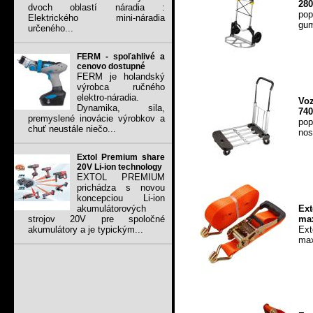
28
dvoch oblastí náradia :
pop
Elektrického mini-náradia
gum
určeného...
FERM - spoľahlivé a
cenovo dostupné
FERM je holandský
výrobca ručného
elektro-náradia.
Vo
Dynamika, sila,
74
premyslené inovácie výrobkov a
pop
chuť neustále niečo...
nos
Extol Premium share
20V Li-ion technology
EXTOL PREMIUM
prichádza s novou
koncepciou Li-ion
Ex
akumulátorových
max
strojov 20V pre spoločné
Ex
akumulátory a je typickým...
max