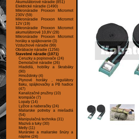
Akumulátorové náradie (851)
Elektrické náradie (1490)
Mikronáradie Proxxon Micromot
230V (59)
Mikronáradie Proxxon Micromot
12V (19)
Mikronáradie Proxxon Micromot
akumulátorové 10,8V (28)
Mikronáradie Proxxon Micromot
horáky a spájkovanie (3)
Vzduchové náradie (99)
Obrábacie náradie (1256)
Stavebné náradie (1071)
Ceruzky a popisovače (24)
Demolačné náradie (26)
Hladidlá, hoblíky a škrabáky
(90)
Hmoždinky (4)
Plynové horáky , regulátory
tlaku, spájkovačky a PB hadice
(47)
Kanalizačné pružiny (10)
krompáče (7)
Lopaty (14)
Lyžice a naberačky (24)
Maliarske potreby a miešadlá
(54)
Manipulačná technika (31)
Mazivá a tuky (30)
Metly (11)
Murárske a maliarske šnúry a
náplne (24)