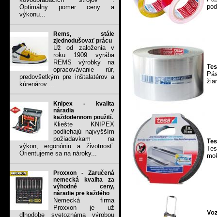
pod
Optimálny pomer ceny a
výkonu...
Rems, stále
zjednodušovať prácu
Už od založenia v
roku 1909 vyrába
REMS výrobky na
Tes
opracovávanie rúr,
Pás
predovšetkým pre inštalatérov a
žia
kúrenárov....
Knipex - kvalita
náradia v
každodennom použití.
Kliešte KNIPEX
podliehajú najvyšším
požiadavkam na
Tes
výkon, ergonóniu a životnosť.
Tes
Orientujeme sa na nároky...
mok
Proxxon - Zaručená
nemecká kvalita za
výhodné ceny,
náradie pre každého
Nemecká firma
Proxxon je už
Vo
dlhodobe svetoznáma výrobou