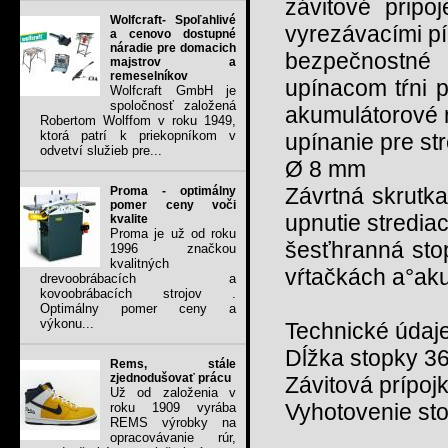
závitové pripo
Wolfcraft- Spoľahlivé
vyrezávacími pí
a cenovo dostupné
náradie pre domacich
bezpečnostné
majstrov a
remeselníkov
upínacom tŕni p
Wolfcraft GmbH je
spoločnosť založená
akumulátorové n
Robertom Wolffom v roku 1949,
ktorá patrí k priekopníkom v
upínanie pre st
odvetví služieb pre...
Ø 8 mm
Závrtná skrutk
Proma - optimálny
pomer ceny voči
upnutie stredia
kvalite
Proma je už od roku
šesťhranná sto
1996 značkou
kvalitných
vŕtačkách a°ak
drevoobrábacích a
kovoobrábacích strojov .
Optimálny pomer ceny a
výkonu...
Technické údaje
Dĺžka stopky 
Rems, stále
zjednodušovať prácu
Závitová prípoj
Už od založenia v
Vyhotovenie st
roku 1909 vyrába
REMS výrobky na
opracovávanie rúr,