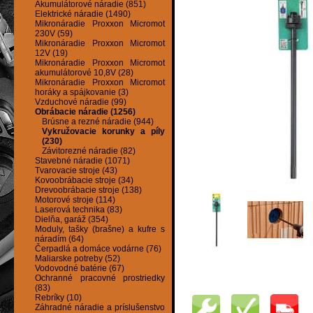
Akumulátorové náradie (851)
Elektrické náradie (1490)
Mikronáradie Proxxon Micromot
230V (59)
Mikronáradie Proxxon Micromot
12V (19)
Mikronáradie Proxxon Micromot
akumulátorové 10,8V (28)
Mikronáradie Proxxon Micromot
horáky a spájkovanie (3)
Vzduchové náradie (99)
Obrábacie náradie (1256)
Brúsne a rezné náradie (944)
Vykružovacie korunky a píly
(230)
Závitorezné náradie (82)
Stavebné náradie (1071)
Tvarovacie stroje (43)
Kovoobrábacie stroje (34)
Drevoobrábacie stroje (138)
Motorové stroje (114)
Laserová technika (83)
Dielňa, garáž (354)
Moduly, tašky (brašne) a kufre s
náradím (64)
Čerpadlá a domáce vodárne (76)
Maliarske potreby (52)
Vodovodné batérie (67)
Ochranné pracovné prostriedky
(83)
Rebríky (10)
Záhradné náradie a príslušenstvo