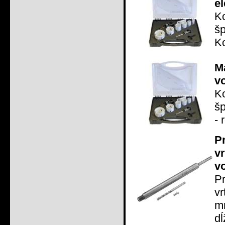
e
Ko
šp
Ko
M
v
Ko
šp
- 
P
v
v
P
v
m
dĺ