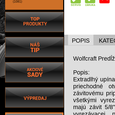
(1081)
POPIS
KATE
Wolfcraft Predĺ
Popis:
Extradlhý upína
priechodné 
závitovému pri
všetkými vyrez
majú závit 5/8
vyrezávacej 