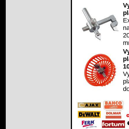
V
p
E
na
20
mm
V
p
1
V
pl
do