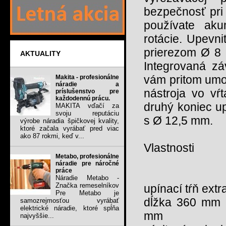
bezpečnosť pri
používate aku
rotácie. Upevni
prierezom Ø 8 
AKTUALITY
Integrovaná zá
vám pritom umo
Makita - profesionálne
náradie a
nástroja vo vŕ
príslušenstvo pre
každodennú prácu.
druhý koniec u
MAKITA vďačí za
svoju reputáciu
s Ø 12,5 mm.
výrobe náradia špičkovej kvality,
ktoré začala vyrábať pred viac
ako 87 rokmi, keď v...
Vlastnosti
Metabo, profesionálne
náradie pre náročné
práce
Náradie Metabo -
Značka remeselníkov
upínací tŕň extr
Pre Metabo je
dĺžka 360 mm n
samozrejmosťou vyrábať
elektrické náradie, ktoré spĺňa
mm
najvyššie...