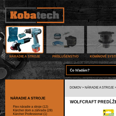
NÁRADIE A STROJE
PRÍSLUŠENSTVO
KOMÍNOVÉ SYS
DOMOV
>
NÁRADIE A STROJE
NÁRADIE A STROJE
WOLFCRAFT PREDĹŽEN
Flex náradie a stroje (12)
Kärcher dom a záhrada (28)
Kärcher Professional (1)