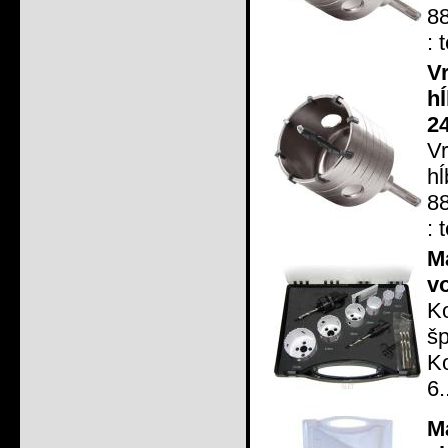
88
: 
V
h
2
V
h
88
: 
M
v
Ko
šp
Ko
6.
M