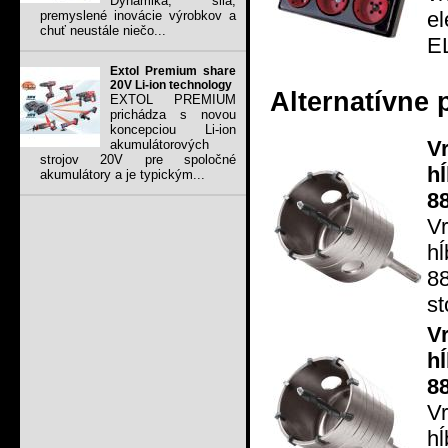
Dynamika, sila,
e
premyslené inovácie výrobkov a
chuť neustále niečo...
E
Extol Premium share
20V Li-ion technology
Alternatívne 
EXTOL PREMIUM
prichádza s novou
koncepciou Li-ion
V
akumulátorových
strojov 20V pre spoločné
h
akumulátory a je typickým...
8
V
h
8
st
V
h
8
V
h