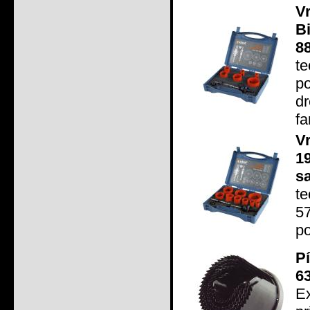
V
B
8
t
po
d
fa
V
1
sa
t
5
po
P
6
Ex