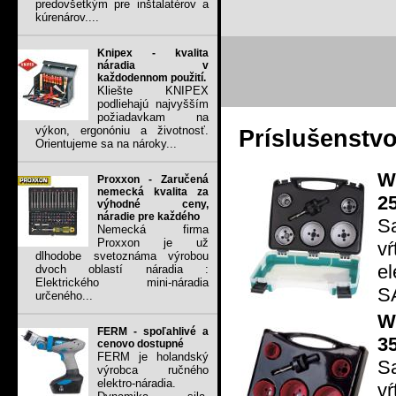
predovšetkým pre inštalatérov a
kúrenárov....
Knipex - kvalita
náradia v
každodennom použití.
Kliešte KNIPEX
podliehajú najvyšším
požiadavkam na
výkon, ergonóniu a životnosť.
Príslušenstv
Orientujeme sa na nároky...
W
Proxxon - Zaručená
nemecká kvalita za
2
výhodné ceny,
náradie pre každého
S
Nemecká firma
Proxxon je už
v
dlhodobe svetoznáma výrobou
e
dvoch oblastí náradia :
Elektrického mini-náradia
SA
určeného...
W
FERM - spoľahlivé a
3
cenovo dostupné
FERM je holandský
S
výrobca ručného
elektro-náradia.
v