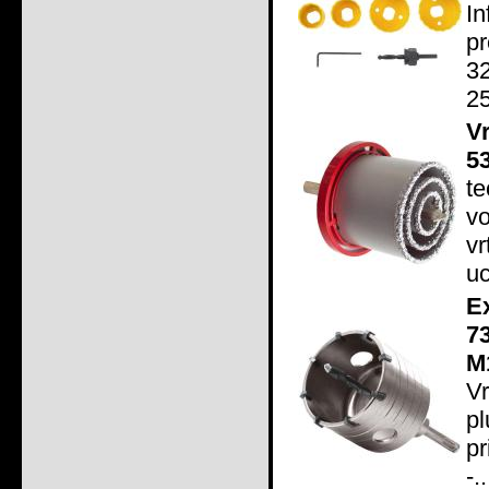
I
pr
3
2
V
5
t
v
v
uc
E
7
M
V
p
p
-..