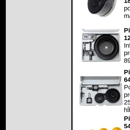
1
po
ma
P
1
In
pr
89
P
6
P
pr
2
hĺ
P
5