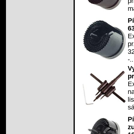
pr
m
P
6
Ex
p
3
-..
V
p
E
na
l
sá
P
z