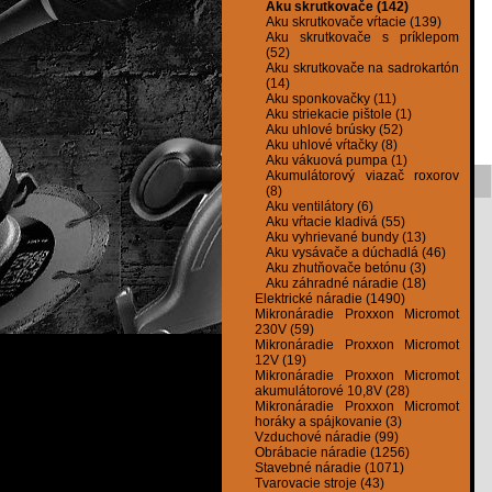
Aku skrutkovače (142)
Aku skrutkovače vŕtacie (139)
Aku skrutkovače s príklepom
(52)
Aku skrutkovače na sadrokartón
(14)
Aku sponkovačky (11)
Aku striekacie pištole (1)
Aku uhlové brúsky (52)
Aku uhlové vŕtačky (8)
Aku vákuová pumpa (1)
Akumulátorový viazač roxorov
(8)
Aku ventilátory (6)
Aku vŕtacie kladivá (55)
Aku vyhrievané bundy (13)
Aku vysávače a dúchadlá (46)
Aku zhutňovače betónu (3)
Aku záhradné náradie (18)
Elektrické náradie (1490)
Mikronáradie Proxxon Micromot
230V (59)
Mikronáradie Proxxon Micromot
12V (19)
Mikronáradie Proxxon Micromot
akumulátorové 10,8V (28)
Mikronáradie Proxxon Micromot
horáky a spájkovanie (3)
Vzduchové náradie (99)
Obrábacie náradie (1256)
Stavebné náradie (1071)
Tvarovacie stroje (43)