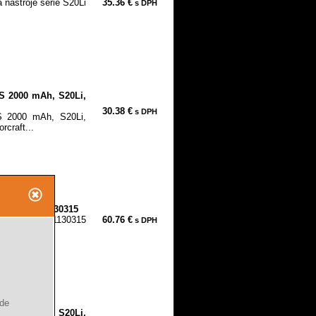
 nástroje série S20Li
35.36 €
s DPH
S 2000 mAh, S20Li,
30.38 €
s DPH
S 2000 mAh, S20Li,
rcraft...
20 Li-ion, 1130315
S20 Li-ion, 1130315
60.76 €
s DPH
ude
S 6000 mAh, S20Li,