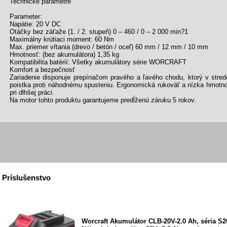
Technické parametre
Parameter:
Napätie: 20 V DC
Otáčky bez záťaže (1. / 2. stupeň) 0 – 460 / 0 – 2 000 min?1
Maximálny krútiaci moment: 60 Nm
Max. priemer vŕtania (drevo / betón / oceľ) 60 mm / 12 mm / 10 mm
Hmotnosť: (bez akumulátora) 1,35 kg
Kompatibilita batérií: Všetky akumulátory série WORCRAFT
Komfort a bezpečnosť
Zariadenie disponuje prepínačom pravého a ľavého chodu, ktorý v stred
poistka proti náhodnému spusteniu. Ergonomická rukoväť a nízka hmotno
pri dlhšej práci.
Na motor tohto produktu garantujeme predĺženú záruku 5 rokov.
Príslušenstvo
Worcraft Akumulátor CLB-20V-2.0 Ah, séria S2