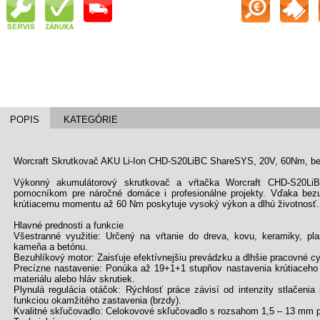
POPIS
KATEGÓRIE
Worcraft Skrutkovač AKU Li-Ion CHD-S20LiBC ShareSYS, 20V, 60Nm, be
Výkonný akumulátorový skrutkovač a vŕtačka Worcraft CHD-S20L
pomocníkom pre náročné domáce i profesionálne projekty. Vďaka be
krútiacemu momentu až 60 Nm poskytuje vysoký výkon a dlhú životnosť.
Hlavné prednosti a funkcie
Všestranné využitie: Určený na vŕtanie do dreva, kovu, keramiky, pla
kameňa a betónu.
Bezuhlíkový motor: Zaisťuje efektívnejšiu prevádzku a dlhšie pracovné cyk
Precízne nastavenie: Ponúka až 19+1+1 stupňov nastavenia krútiaceho
materiálu alebo hláv skrutiek.
Plynulá regulácia otáčok: Rýchlosť práce závisí od intenzity stlačeni
funkciou okamžitého zastavenia (brzdy).
Kvalitné skľučovadlo: Celokovové skľučovadlo s rozsahom 1,5 – 13 mm pr