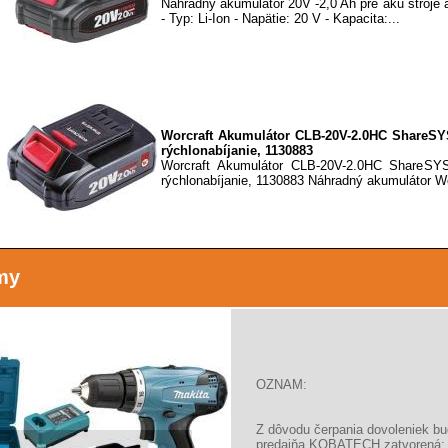
Náhradný akumulátor 20V -2,0 Ah pre aku stroje a
- Typ: Li-Ion - Napätie: 20 V - Kapacita:...
Worcraft Akumulátor CLB-20V-2.0HC ShareSY
rýchlonabíjanie, 1130883
Worcraft Akumulátor CLB-20V-2.0HC ShareSY
rýchlonabíjanie, 1130883 Náhradný akumulátor Wo
my
Worcraft Akumulátor CLB-20V-4.0, 4,0Ah, set S
Worcraft Akumulátor CLB-20V-4.0, 4,0Ah, set 
Kapacita akumulátora: 4,0Ah Doba nabíjania:...
OZNAM:
Z dôvodu čerpania dovoleniek b
Worcraft Akumulátor CLB-20V-6.0 ShareSY
predajňa KOBATECH zatvorená: