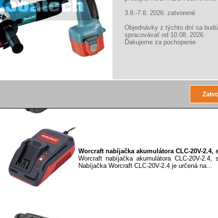
1130877
Worcraft Akumulátor CLB-20V-6.0 ShareSY
3.8.-7.8. 2026: zatvorené
1130877
Objednávky z týchto dní sa budú
spracovávať od 10.08. 2026
Ďakujeme za pochopenie
Worcraft Akumulátor CLB-20V-8.0 ShareSY
rýchlonabíjací, 1130887
Worcraft Akumulátor CLB-20V-8.0 ShareSY
rýchlonabíjací, 1130887 Dlhá výdrž a rýchle nabíja
Worcraft nabíjačka akumulátora CLC-20V-2.4, s
Worcraft nabíjačka akumulátora CLC-20V-2.4, 
Nabíjačka Worcraft CLC-20V-2.4 je určená na...