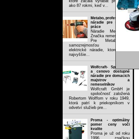
ktoré začala vyrábať pred viac
ako 87 rokmi, keď v...
Metabo, profesionálne
náradie pre náročné
práce
Náradie Metabo -
Značka remeselníkov
Pre Metabo je
samozrejmosťou vyrábať
elektrické náradie, ktoré spĺňa
najvyššie...
Wolfcraft- Spoľahlivé
a cenovo dostupné
náradie pre domacich
majstrov a
remeselníkov
Wolfcraft GmbH je
spoločnosť založená
Robertom Wolffom v roku 1949,
ktorá patrí k priekopníkom v
odvetví služieb pre...
Proma - optimálny
pomer ceny voči
kvalite
Proma je už od roku
1996 značkou