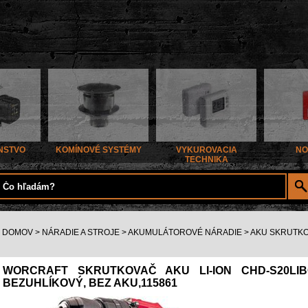
NSTVO
KOMÍNOVÉ SYSTÉMY
VYKUROVACIA
NO
TECHNIKA
DOMOV
>
NÁRADIE A STROJE
>
AKUMULÁTOROVÉ NÁRADIE
>
AKU SKRUTK
WORCRAFT SKRUTKOVAČ AKU LI-ION CHD-S20LIB
BEZUHLÍKOVÝ, BEZ AKU,115861