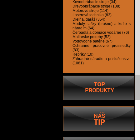
Kovoobrábacie stroje (34)
Drevoobrábacie stroje (138)
Motorové stroje (114)
Laserová technika (83)
Dielňa, garáž (354)
Moduly, tašky (brašne) a kufre s
náradím (64)
Čerpadlá a domáce vodárne (76)
Maliarske potreby (52)
Vodovodné batérie (67)
Ochranné pracovné prostriedky
(83)
Rebríky (10)
Záhradné náradie a príslušenstvo
(1081)