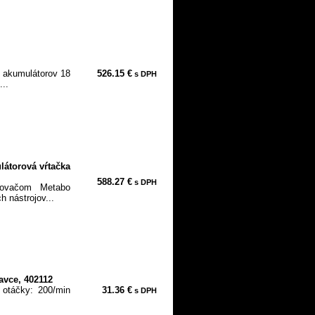
e akumulátorov 18
526.15 €
s DPH
...
átorová vŕtačka
588.27 €
s DPH
tkovačom Metabo
 nástrojov...
avce, 402112
h otáčky: 200/min
31.36 €
s DPH