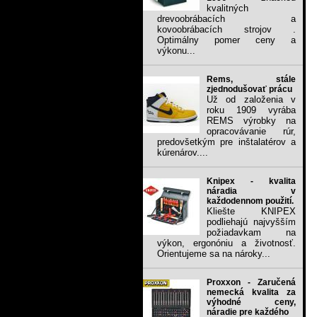
kvalitných
drevoobrábacích a
kovoobrábacích strojov .
Optimálny pomer ceny a
výkonu...
Rems, stále
zjednodušovať prácu
Už od založenia v
roku 1909 vyrába
REMS výrobky na
opracovávanie rúr,
predovšetkým pre inštalatérov a
kúrenárov....
Knipex - kvalita
náradia v
každodennom použití.
Kliešte KNIPEX
podliehajú najvyšším
požiadavkam na
výkon, ergonóniu a životnosť.
Orientujeme sa na nároky...
Proxxon - Zaručená
nemecká kvalita za
výhodné ceny,
náradie pre každého