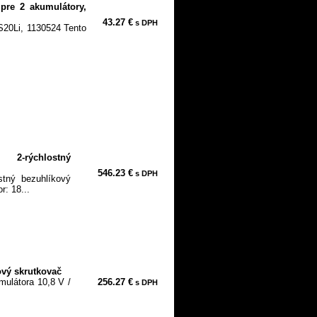
 pre 2 akumulátory,
43.27 €
s DPH
S20Li, 1130524 Tento
2-rýchlostný
546.23 €
s DPH
tný bezuhlíkový
r: 18...
vý skrutkovač
mulátora 10,8 V /
256.27 €
s DPH