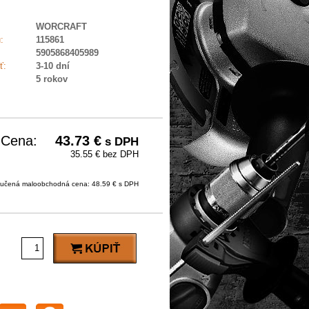
WORCRAFT
:
115861
5905868405989
ť:
3-10 dní
5 rokov
Cena:
43.73
€
s DPH
35.55 € bez DPH
učená maloobchodná cena: 48.59 € s DPH