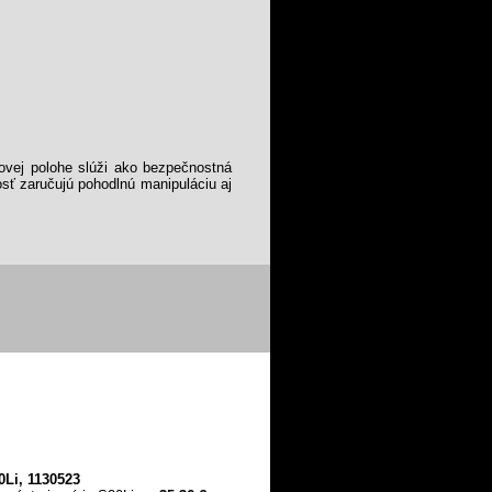
ovej polohe slúži ako bezpečnostná
sť zaručujú pohodlnú manipuláciu aj
0Li, 1130523