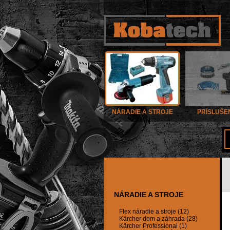
NÁRADIE A STROJE
PRÍSLUŠE
NÁRADIE A STROJE
Flex náradie a stroje (12)
Kärcher dom a záhrada (28)
Kärcher Professional (1)