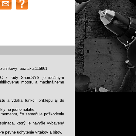
zuhlíkový, bez aku,115861
iBC z rady ShareSYS je ideálnym
zuhlíkovému motoru a maximálnemu
stu a vďaka funkcii príklepu aj do
ly na jedno nabitie.
 momentu, čo zabraňuje poškodeniu
a spínača, ktorý je navyše vybavený
e pevné uchytenie vrtákov a bitov.