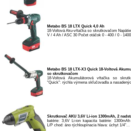
Metabo BS 18 LTX Quick 4,0 Ah
18-Voltová Aku-vŕtačka so skrutkovačom Napäti
V / 4 Ah / ASC 30 Počet otáčok 0 - 400 / 0 - 1400
Metabo BS 18 LTX-X3 Quick 18-Voltová Akumul
so skrutkovačom
18-Voltová Akumulátorová vŕtačka so skru
"Quick": rýchla výmena skľučovadla a nasadených
Skrutkovač AKU 3,6V Li-ion 1300mAh, 2 nadst
batérie: 3,6V Li-ion kapacita batérie: 1300mA
L/P chod: áno rýchloupínacia hlava: úchyt 1/4"...