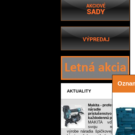
Ozna
AKTUALITY
Makita - profesionálne
náradie a
príslušenstvo pre
každodennú prácu.
MAKITA vďačí za
svoju reputáciu
výrobe náradia špičkovej kvality,