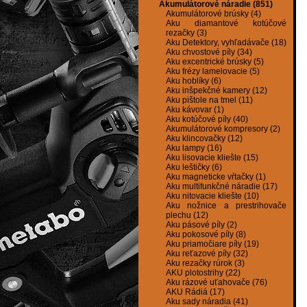
Akumulátorové náradie (851)
Akumulátorové brúsky (4)
Aku diamantové kotúčové
rezačky (3)
Aku Detektory, vyhľadávače (18)
Aku chvostové píly (34)
Aku excentrické brúsky (5)
Aku frézy lamelovacie (5)
Aku hoblíky (6)
Aku inšpekčné kamery (12)
Aku pištole na tmel (11)
Aku kávovar (1)
Aku kotúčové píly (40)
Akumulátorové kompresory (2)
Aku klincovačky (12)
Aku lampy (16)
Aku lisovacie kliešte (15)
Aku leštičky (6)
Aku magneticke vŕtačky (1)
Aku multifunkčné náradie (17)
Aku nitovacie kliešte (10)
Aku nožnice a prestrihovače
plechu (12)
Aku pásové píly (2)
Aku pokosové píly (8)
Aku priamočiare píly (19)
Aku reťazové píly (32)
Aku rezačky rúrok (3)
AKU plotostrihy (22)
Aku rázové uťahovače (76)
AKU Rádiá (17)
Aku sady náradia (41)