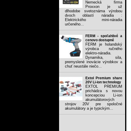
Nemecká firma
Proxxon je už
dlhodobe svetoznáma výrobou
dvoch oblastí náradia :
Elektrického mini-náradia
určeného...
FERM - spoľahlivé a
cenovo dostupné
FERM je holandský
výrobca ručného
elektro-náradia.
Dynamika, sila,
premyslené inovácie výrobkov a
chuť neustále niečo...
Extol Premium share
20V Li-ion technology
EXTOL PREMIUM
prichádza s novou
koncepciou Li-ion
akumulátorových
strojov 20V pre spoločné
akumulátory a je typickým...