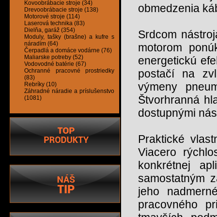
Kovoobrábacie stroje (34)
obmedzenia ká
Drevoobrábacie stroje (138)
Motorové stroje (114)
Laserová technika (83)
Dielňa, garáž (354)
Srdcom nástroja
Moduly, tašky (brašne) a kufre s
náradím (64)
motorom ponúka
Čerpadlá a domáce vodárne (76)
Maliarske potreby (52)
energetickú ef
Vodovodné batérie (67)
Ochranné pracovné prostriedky
postačí na zvl
(83)
výmeny pneuma
Rebríky (10)
Záhradné náradie a príslušenstvo
Štvorhranná hla
(1081)
dostupnými nás
Praktické vlast
Viacero rýchlo
konkrétnej ap
samostatným za
jeho nadmerné
pracovného pri