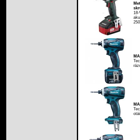
Me
skr
18
aku
250
MA
Tec
ráz
MA
Tec
otá