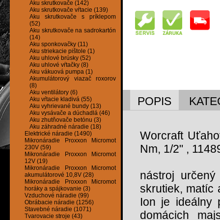
Aku skrutkovače (142)
Aku skrutkovače vŕtacie (139)
Aku skrutkovače s príklepom
(52)
Aku skrutkovače na sadrokartón
(14)
Aku sponkovačky (11)
Aku striekacie pištole (1)
Aku uhlové brúsky (52)
Aku uhlové vŕtačky (8)
Aku vákuová pumpa (1)
Akumulátorový viazač roxorov
(8)
Aku ventilátory (6)
POPIS
KATE
Aku vŕtacie kladivá (55)
Aku vyhrievané bundy (13)
Aku vysávače a dúchadlá (46)
Aku zhutňovače betónu (3)
Aku záhradné náradie (18)
Worcraft Uťaho
Elektrické náradie (1490)
Mikronáradie Proxxon Micromot
Nm, 1/2" , 1148
230V (59)
Mikronáradie Proxxon Micromot
12V (19)
Mikronáradie Proxxon Micromot
nástroj určený
akumulátorové 10,8V (28)
Mikronáradie Proxxon Micromot
skrutiek, matíc
horáky a spájkovanie (3)
Vzduchové náradie (99)
Ion je ideálny
Obrábacie náradie (1256)
Stavebné náradie (1071)
domácich majst
Tvarovacie stroje (43)