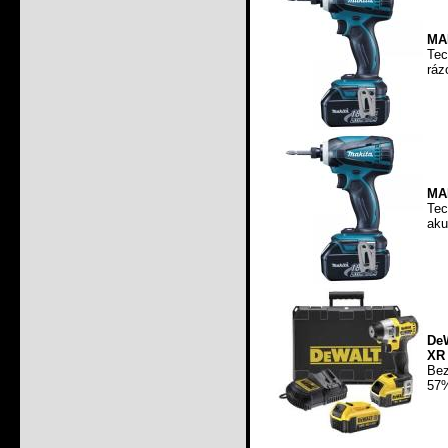
MA
Tec
ráz
MA
Tec
aku
De
XR 
Bez
57%