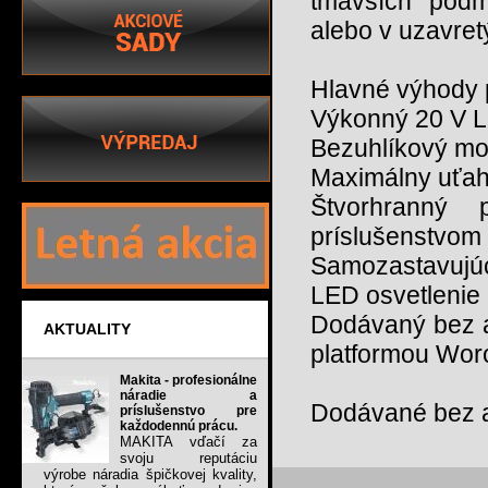
tmavších podm
alebo v uzavret
Hlavné výhody 
Výkonný 20 V L
Bezuhlíkový moto
Maximálny uťa
Štvorhranný 
príslušenstvom
Samozastavujúc
LED osvetlenie
Dodávaný bez a
AKTUALITY
platformou Worc
Makita - profesionálne
náradie a
Dodávané bez ak
príslušenstvo pre
každodennú prácu.
MAKITA vďačí za
svoju reputáciu
výrobe náradia špičkovej kvality,