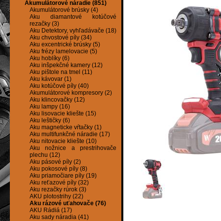
Akumulátorové náradie (851)
Akumulátorové brúsky (4)
Aku diamantové kotúčové
rezačky (3)
Aku Detektory, vyhľadávače (18)
Aku chvostové píly (34)
Aku excentrické brúsky (5)
Aku frézy lamelovacie (5)
Aku hoblíky (6)
Aku inšpekčné kamery (12)
Aku pištole na tmel (11)
Aku kávovar (1)
Aku kotúčové píly (40)
Akumulátorové kompresory (2)
Aku klincovačky (12)
Aku lampy (16)
Aku lisovacie kliešte (15)
Aku leštičky (6)
Aku magneticke vŕtačky (1)
Aku multifunkčné náradie (17)
Aku nitovacie kliešte (10)
Aku nožnice a prestrihovače
plechu (12)
Aku pásové píly (2)
Aku pokosové píly (8)
Aku priamočiare píly (19)
Aku reťazové píly (32)
Aku rezačky rúrok (3)
AKU plotostrihy (22)
Aku rázové uťahovače (76)
AKU Rádiá (17)
Aku sady náradia (41)