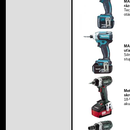
MA
ráz
Tec
otá
MA
uť
Si
stu
Me
skr
18
aku