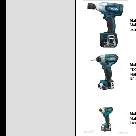
Mak
Mak
ext
Ma
TD
Mak
Ráz
Mak
Ma
Lah