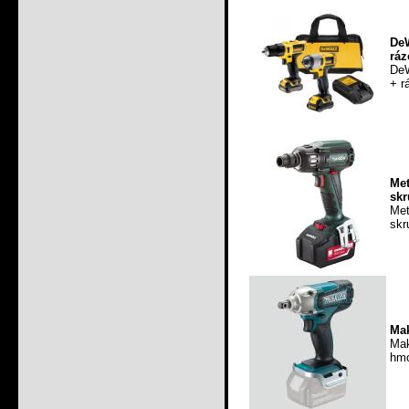
De
ráz
DeW
+ r
Met
skr
Met
skr
Mak
Mak
hmo