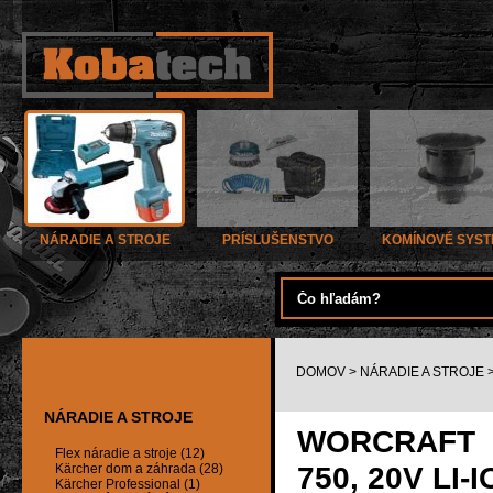
NÁRADIE A STROJE
PRÍSLUŠENSTVO
KOMÍNOVÉ SYS
DOMOV
>
NÁRADIE A STROJE
NÁRADIE A STROJE
WORCRAFT 
Flex náradie a stroje (12)
750, 20V LI-I
Kärcher dom a záhrada (28)
Kärcher Professional (1)