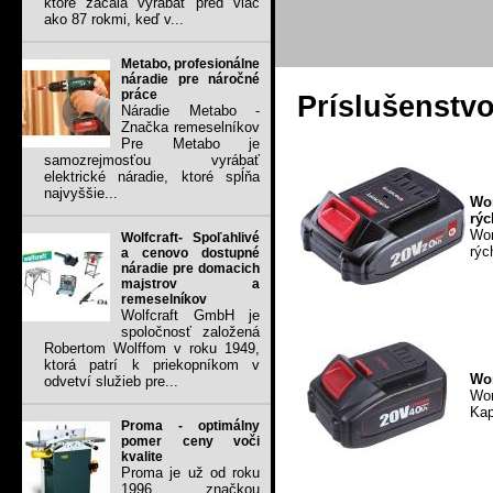
ktoré začala vyrábať pred viac
ako 87 rokmi, keď v...
Metabo, profesionálne
náradie pre náročné
práce
Príslušenstv
Náradie Metabo -
Značka remeselníkov
Pre Metabo je
samozrejmosťou vyrábať
elektrické náradie, ktoré spĺňa
najvyššie...
Wor
rýc
Wor
Wolfcraft- Spoľahlivé
rýc
a cenovo dostupné
náradie pre domacich
majstrov a
remeselníkov
Wolfcraft GmbH je
spoločnosť založená
Robertom Wolffom v roku 1949,
ktorá patrí k priekopníkom v
Wor
odvetví služieb pre...
Wor
Kap
Proma - optimálny
pomer ceny voči
kvalite
Proma je už od roku
1996 značkou