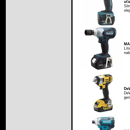
uť
Sil
ole
MA
Lít
nab
DeW
De
gen