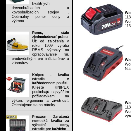
kvalitných
drevoobrábacích a
kovoobrábacích strojov .
Wo
Optimálny pomer ceny a
113
výkonu...
Wo
113
Rems, stále
zjednodušovať prácu
Už od založenia v
roku 1909 vyrába
REMS výrobky na
opracovávanie rúr,
predovšetkým pre inštalatérov a
Wor
kúrenárov....
Wor
Nab
Knipex - kvalita
náradia v
každodennom použití.
Kliešte KNIPEX
podliehajú najvyšším
požiadavkam na
výkon, ergonóniu a životnosť.
Wor
Orientujeme sa na nároky...
113
Wor
výr
Proxxon - Zaručená
nemecká kvalita za
výhodné ceny,
náradie pre každého