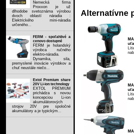
Nemecká firma
Proxxon je už
Alternatívne 
dlhodobe svetoznáma výrobou
dvoch oblastí náradia :
Elektrického mini-náradia
určeného...
FERM - spoľahlivé a
MA
cenovo dostupné
uť
FERM je holandský
Lít
výrobca ručného
nab
elektro-náradia.
Dynamika, sila,
premyslené inovácie výrobkov a
chuť neustále niečo...
Extol Premium share
20V Li-ion technology
MA
EXTOL PREMIUM
uť
prichádza s novou
Lít
koncepciou Li-ion
nab
akumulátorových
strojov 20V pre spoločné
akumulátory a je typickým...
MA