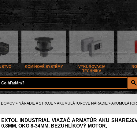
NSTVO
KOMÍNOVÉ SYSTÉMY
VYKUROVACIA
NO
TECHNIKA
DOMOV
>
NÁRADIE A STROJE
>
AKUMULÁTOROVÉ NÁRADIE
>
AKUMULÁTOR
EXTOL INDUSTRIAL VIAZAČ ARMATÚR AKU SHARE20V, 
0,8MM, OKO 8-34MM, BEZUHLÍKOVÝ MOTOR,