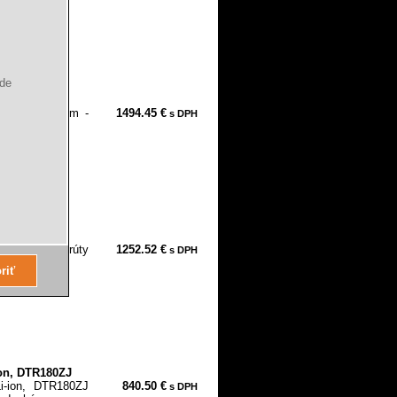
ude
 Dĺžka: 100 m -
1494.45 €
s DPH
.
ť armovacie prúty
1252.52 €
s DPH
tavenie...
ion, DTR180ZJ
i-ion, DTR180ZJ
840.50 €
s DPH