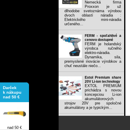
Nemecká firma
Proxxon je už
dlhodobe svetoznáma výrobou
dvoch oblastí náradia :
Elektrického mini-náradia
určeného...
FERM - spoľahlivé a
cenovo dostupné
FERM je holandský
výrobca ručného
elektro-náradia.
Dynamika, sila,
premyslené inovácie výrobkov a
chuť neustále niečo...
Extol Premium share
20V Li-ion technology
Darček
EXTOL PREMIUM
k nákupu
prichádza s novou
nad 50 €
koncepciou Li-ion
akumulátorových
strojov 20V pre spoločné
akumulátory a je typickým...
nad 50 €