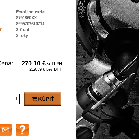
Extol Industrial
:
8791860XX
8595703610714
ť:
2-7 dní
2 roky
Cena:
270.10
€
s DPH
219.59 € bez DPH