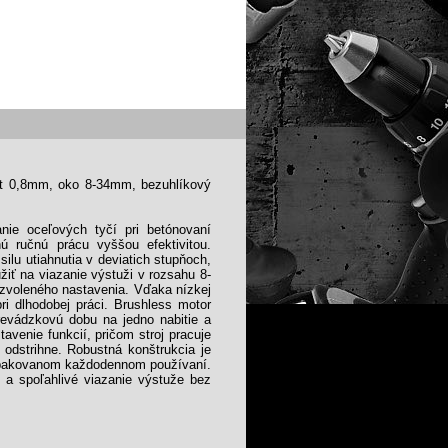
rôt 0,8mm, oko 8-34mm, bezuhlíkový
nie oceľových tyčí pri betónovaní
ú ručnú prácu vyššou efektivitou.
ilu utiahnutia v deviatich stupňoch,
žiť na viazanie výstuži v rozsahu 8-
zvoleného nastavenia. Vďaka nízkej
ri dlhodobej práci. Brushless motor
revádzkovú dobu na jedno nabitie a
tavenie funkcií, pričom stroj pracuje
 odstrihne. Robustná konštrukcia je
 opakovanom každodennom používaní.
le a spoľahlivé viazanie výstuže bez