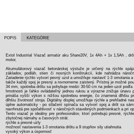
POPIS
KATEGÓRIE
Extol Industrial Viazač armatúr aku Share20V, 1x 4Ah + 1x 1,5Ah , d
motor,
Akumulátorový viazač betonárskej výstuže je určený na rýchle spája
základov, podláh, stien či nosných konštrukcií, kde nahrádza náročn
Zariadenie rýchlo vytvorí pevný uzol a umožňuje nastaviť 1-3 omotania a s
takže každý spoj je presný a rovnomerne zaistený. Prístroj je možné pou
34 mm, spotreba drôtu sa pohybuje medzi 30-50 cm na jeden uzol podľa 
hmotnosti je ľahko ovládateľný jednou rukou a výrazne znižuje únavu p
prináša vyšší výkon s nižšou spotrebou energie, čo znamená dlhšiu p
dlhšiu životnosť stroja. Digitálny displej umožňuje rýchle a prehľadné nas
úplne automaticky - po stlačení spínača sa vytvorí spoj a drôt sa sám
navrhnutá pre spoľahlivosť v náročných stavebných podmienkach a pri
Tento viazač je ideálny pre profesionálov, ktorí potrebujú presné, rých
zbytočnej námahy a časových strát.
rýchle a presné uzly
možnosť nastavenia 1-3 omotania drôtu a 9 stupňov sily utiahnutia
vysoký výkon a úspornosť