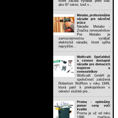
ktoré začala vyrábať pred viac
ako 87 rokmi, keď v...
Metabo, profesionálne
náradie pre náročné
práce
Náradie Metabo -
Značka remeselníkov
Pre Metabo je
samozrejmosťou vyrábať
elektrické náradie, ktoré spĺňa
najvyššie...
Wolfcraft- Spoľahlivé
a cenovo dostupné
náradie pre domacich
majstrov a
remeselníkov
Wolfcraft GmbH je
spoločnosť založená
Robertom Wolffom v roku 1949,
ktorá patrí k priekopníkom v
odvetví služieb pre...
Proma - optimálny
pomer ceny voči
kvalite
Proma je už od roku
1996 značkou