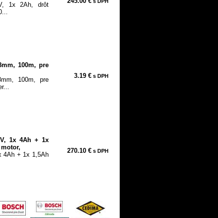
245.00 €
s DPH
V, 1x 2Ah, drôt
...
0,8mm, 100m, pre
3.19 €
s DPH
0,8mm, 100m, pre
r...
0V, 1x 4Ah + 1x
 motor,
270.10 €
s DPH
1x 4Ah + 1x 1,5Ah