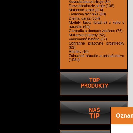
Kovoobrábacie stroje (34)
Drevoobrábacie stroje (138)
Motorové stroje (114)
Laserová technika (83)
Dielňa, garáž (354)
Moduly, tašky (brašne) a kufre s
náradím (64)
Čerpadlá a domáce vodárne (76)
Maliarske potreby (52)
Vodovodné batérie (67)
Ochranné pracovné prostriedky
(83)
Rebríky (10)
Záhradné náradie a príslušenstvo
(1081)
Ozna