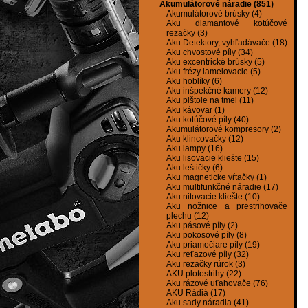
Akumulátorové náradie (851)
Akumulátorové brúsky (4)
Aku diamantové kotúčové
rezačky (3)
Aku Detektory, vyhľadávače (18)
Aku chvostové píly (34)
Aku excentrické brúsky (5)
Aku frézy lamelovacie (5)
Aku hoblíky (6)
Aku inšpekčné kamery (12)
Aku pištole na tmel (11)
Aku kávovar (1)
Aku kotúčové píly (40)
Akumulátorové kompresory (2)
Aku klincovačky (12)
Aku lampy (16)
Aku lisovacie kliešte (15)
Aku leštičky (6)
Aku magneticke vŕtačky (1)
Aku multifunkčné náradie (17)
Aku nitovacie kliešte (10)
Aku nožnice a prestrihovače
plechu (12)
Aku pásové píly (2)
Aku pokosové píly (8)
Aku priamočiare píly (19)
Aku reťazové píly (32)
Aku rezačky rúrok (3)
AKU plotostrihy (22)
Aku rázové uťahovače (76)
AKU Rádiá (17)
Aku sady náradia (41)