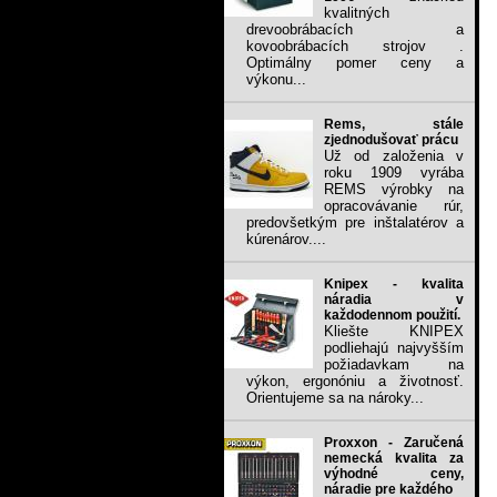
kvalitných
drevoobrábacích a
kovoobrábacích strojov .
Optimálny pomer ceny a
výkonu...
Rems, stále
zjednodušovať prácu
Už od založenia v
roku 1909 vyrába
REMS výrobky na
opracovávanie rúr,
predovšetkým pre inštalatérov a
kúrenárov....
Knipex - kvalita
náradia v
každodennom použití.
Kliešte KNIPEX
podliehajú najvyšším
požiadavkam na
výkon, ergonóniu a životnosť.
Orientujeme sa na nároky...
Proxxon - Zaručená
nemecká kvalita za
výhodné ceny,
náradie pre každého