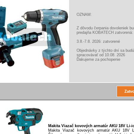
Alternatívne produkty
OZNAM:
Z dôvodu čerpania dovoleniek b
predajňa KOBATECH zatvorená:
TJEP Viazač roxorov Aku EP 40, 124002
TJEP Viazač roxorov Aku EP 40 Popis: Drôt -
3.8.-7.8. 2026: zatvorené
Priemer: 0.8 mm - súčet hrúbky roxorov: 12 - 40..
Objednávky z týchto dní sa budú
spracovávať od 10.08. 2026
Ďakujeme za pochopenie
EDMA Viazač armatúr AKU d12-24mm, 367655
Umožňuje rýchlo, efektívne a bez námahy spája
dohromady. Ľahký a kompaktný. Automatické nas
Makita Viazač kovových armatúr AKU 18V Li-
Makita Viazač kovových armatúr AKU 18V L