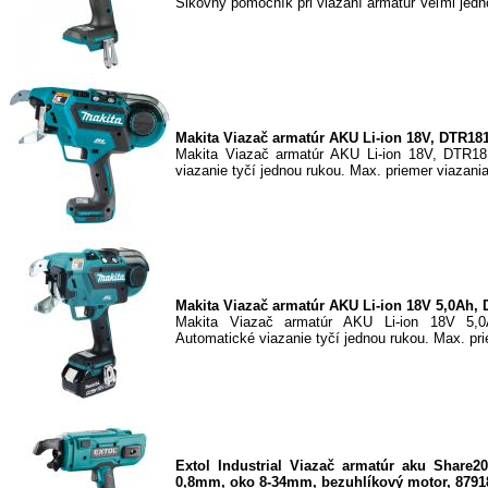
Šikovný pomocník pri viazaní armatúr Veľmi jedn
Makita Viazač armatúr AKU Li-ion 18V, DTR18
Makita Viazač armatúr AKU Li-ion 18V, DTR18
viazanie tyčí jednou rukou. Max. priemer viazania
Makita Viazač armatúr AKU Li-ion 18V 5,0Ah,
Makita Viazač armatúr AKU Li-ion 18V 5,
Automatické viazanie tyčí jednou rukou. Max. pri
Extol Industrial Viazač armatúr aku Share20
0,8mm, oko 8-34mm, bezuhlíkový motor, 8791