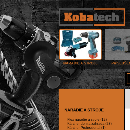
NÁRADIE A STROJE
PRÍSLUŠE
NÁRADIE A STROJE
Flex náradie a stroje (12)
Kärcher dom a záhrada (28)
Kärcher Professional (1)