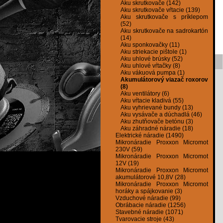
Aku skrutkovače (142)
Aku skrutkovače vŕtacie (139)
Aku skrutkovače s príklepom
(52)
Aku skrutkovače na sadrokartón
(14)
Aku sponkovačky (11)
Aku striekacie pištole (1)
Aku uhlové brúsky (52)
Aku uhlové vŕtačky (8)
Aku vákuová pumpa (1)
Akumulátorový viazač roxorov
(8)
Aku ventilátory (6)
Aku vŕtacie kladivá (55)
Aku vyhrievané bundy (13)
Aku vysávače a dúchadlá (46)
Aku zhutňovače betónu (3)
Aku záhradné náradie (18)
Elektrické náradie (1490)
Mikronáradie Proxxon Micromot
230V (59)
Mikronáradie Proxxon Micromot
12V (19)
Mikronáradie Proxxon Micromot
akumulátorové 10,8V (28)
Mikronáradie Proxxon Micromot
horáky a spájkovanie (3)
Vzduchové náradie (99)
Obrábacie náradie (1256)
Stavebné náradie (1071)
Tvarovacie stroje (43)