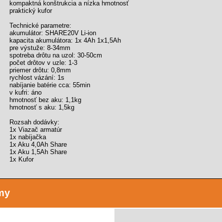
kompaktná konštrukcia a nízka hmotnosť
praktický kufor
Technické parametre:
akumulátor: SHARE20V Li-ion
kapacita akumulátora: 1x 4Ah 1x1,5Ah
pre výstuže: 8-34mm
spotreba drôtu na uzol: 30-50cm
počet drôtov v uzle: 1-3
priemer drôtu: 0,8mm
rychlost vázání: 1s
nabíjanie batérie cca: 55min
v kufri: áno
hmotnosť bez aku: 1,1kg
hmotnosť s aku: 1,5kg
Rozsah dodávky:
1x Viazač armatúr
1x nabíjačka
1x Aku 4,0Ah Share
1x Aku 1,5Ah Share
1x Kufor
my