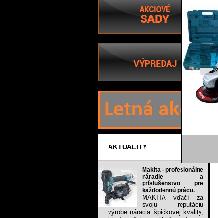
AKTUALITY
Makita - profesionálne
náradie a
príslušenstvo pre
každodennú prácu.
MAKITA vďačí za
svoju reputáciu
výrobe náradia špičkovej kvality,