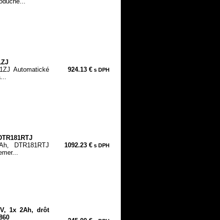
oduché...
1ZJ
1ZJ Automatické
924.13 €
s DPH
...
 DTR181RTJ
0Ah, DTR181RTJ
1092.23 €
s DPH
emer...
V, 1x 2Ah, drôt
860