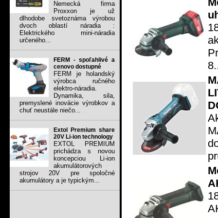
M
Nemecká firma
Proxxon je už
u
dlhodobe svetoznáma výrobou
1
dvoch oblastí náradia :
Elektrického mini-náradia
a
určeného...
P
FERM - spoľahlivé a
8.
cenovo dostupné
FERM je holandský
M
výrobca ručného
elektro-náradia.
L
Dynamika, sila,
D
premyslené inovácie výrobkov a
chuť neustále niečo...
A
M
Extol Premium share
20V Li-ion technology
d
EXTOL PREMIUM
prichádza s novou
pr
koncepciou Li-ion
akumulátorových
M
strojov 20V pre spoločné
akumulátory a je typickým...
A
1
A