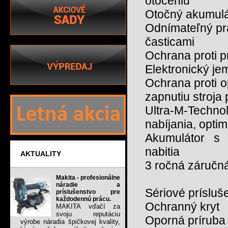
otočeniu
Otočný akumulá
Odnímateľný pra
časticami
Ochrana proti p
Elektronický je
Ochrana proti 
zapnutiu stroja
Ultra-M-Techno
nabíjania, optim
Akumulátor s 
nabitia
AKTUALITY
3 ročná záručn
Makita - profesionálne
náradie a
Sériové prísluš
príslušenstvo pre
každodennú prácu.
Ochranný kryt
MAKITA vďačí za
svoju reputáciu
Oporná príruba
výrobe náradia špičkovej kvality,