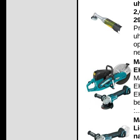
u
2
2
P
u
op
ne
M
E
M
E
E
b
:..
M
L
n