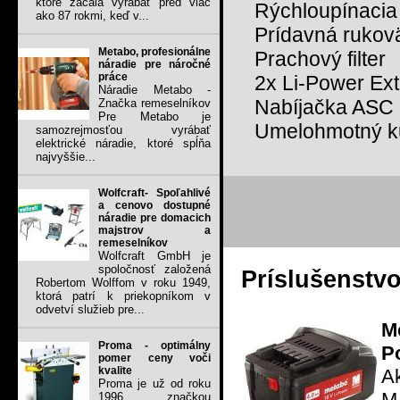
ktoré začala vyrábať pred viac
Rýchloupínacia
ako 87 rokmi, keď v...
Prídavná rukov
Metabo, profesionálne
Prachový filter
náradie pre náročné
práce
2x Li-Power Ext
Náradie Metabo -
Nabíjačka ASC
Značka remeselníkov
Pre Metabo je
Umelohmotný ku
samozrejmosťou vyrábať
elektrické náradie, ktoré spĺňa
najvyššie...
Wolfcraft- Spoľahlivé
a cenovo dostupné
náradie pre domacich
majstrov a
remeselníkov
Wolfcraft GmbH je
spoločnosť založená
Príslušenstv
Robertom Wolffom v roku 1949,
ktorá patrí k priekopníkom v
odvetví služieb pre...
M
Proma - optimálny
P
pomer ceny voči
kvalite
Ak
Proma je už od roku
M
1996 značkou