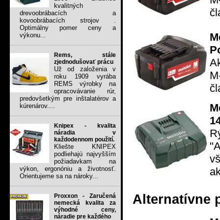
kvalitných
čl
drevoobrábacích a
kovoobrábacích strojov .
Optimálny pomer ceny a
M
výkonu...
P
Rems, stále
Ak
zjednodušovať prácu
Už od založenia v
M
roku 1909 vyrába
REMS výrobky na
čl
opracovávanie rúr,
predovšetkým pre inštalatérov a
M
kúrenárov....
1
Knipex - kvalita
R
náradia v
každodennom použití.
"
Kliešte KNIPEX
podliehajú najvyšším
v
požiadavkam na
výkon, ergonóniu a životnosť.
ak
Orientujeme sa na nároky...
Alternatívne 
Proxxon - Zaručená
nemecká kvalita za
výhodné ceny,
náradie pre každého