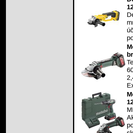
1
D
m
ú
po
M
b
T
6
2
Ex
M
1
M
A
p
sk