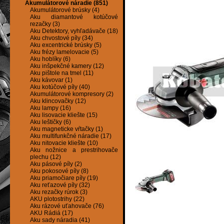
Akumulátorové náradie (851)
Akumulátorové brúsky (4)
Aku diamantové kotúčové
rezačky (3)
Aku Detektory, vyhľadávače (18)
Aku chvostové píly (34)
Aku excentrické brúsky (5)
Aku frézy lamelovacie (5)
Aku hoblíky (6)
Aku inšpekčné kamery (12)
Aku pištole na tmel (11)
Aku kávovar (1)
Aku kotúčové píly (40)
Akumulátorové kompresory (2)
Aku klincovačky (12)
Aku lampy (16)
Aku lisovacie kliešte (15)
Aku leštičky (6)
Aku magneticke vŕtačky (1)
Aku multifunkčné náradie (17)
Aku nitovacie kliešte (10)
Aku nožnice a prestrihovače
plechu (12)
Aku pásové píly (2)
Aku pokosové píly (8)
Aku priamočiare píly (19)
Aku reťazové píly (32)
Aku rezačky rúrok (3)
AKU plotostrihy (22)
Aku rázové uťahovače (76)
AKU Rádiá (17)
Aku sady náradia (41)