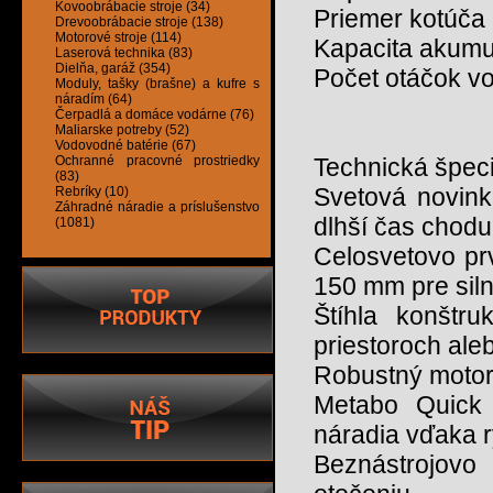
Kovoobrábacie stroje (34)
Priemer kotúč
Drevoobrábacie stroje (138)
Motorové stroje (114)
Kapacita akumu
Laserová technika (83)
Dielňa, garáž (354)
Počet otáčok v
Moduly, tašky (brašne) a kufre s
náradím (64)
Čerpadlá a domáce vodárne (76)
Maliarske potreby (52)
Vodovodné batérie (67)
Ochranné pracovné prostriedky
Technická špeci
(83)
Svetová novink
Rebríky (10)
Záhradné náradie a príslušenstvo
dlhší čas chodu
(1081)
Celosvetovo pr
150 mm pre sil
Štíhla konštr
priestoroch ale
Robustný motor 
Metabo Quick 
náradia vďaka r
Beznástrojovo 