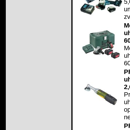
5
u
zv
M
u
6
M
u
60
P
u
2,
P
u
op
ne
P