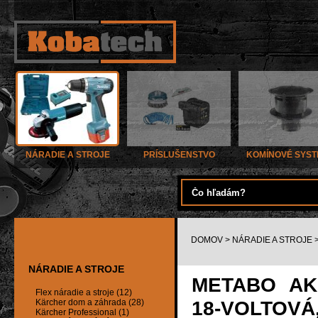
NÁRADIE A STROJE
PRÍSLUŠENSTVO
KOMÍNOVÉ SYS
DOMOV
>
NÁRADIE A STROJE
NÁRADIE A STROJE
METABO AK
Flex náradie a stroje (12)
18-VOLTOVÁ,
Kärcher dom a záhrada (28)
Kärcher Professional (1)