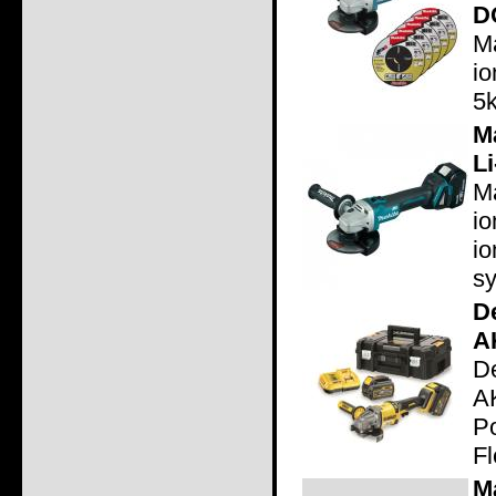
D
M
io
5
M
L
M
i
i
s
D
A
D
A
P
Fl
M