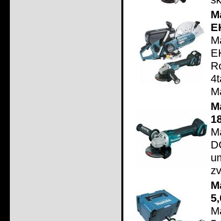
M
E
M
E
R
4
Ma
M
1
M
D
u
zv
M
5
M