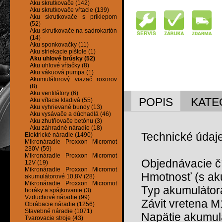
Aku skrutkovače (142)
Aku skrutkovače vŕtacie (139)
Aku skrutkovače s príklepom
(52)
Aku skrutkovače na sadrokartón
(14)
Aku sponkovačky (11)
Aku striekacie pištole (1)
Aku uhlové brúsky (52)
Aku uhlové vŕtačky (8)
Aku vákuová pumpa (1)
Akumulátorový viazač roxorov
(8)
Aku ventilátory (6)
POPIS
KATE
Aku vŕtacie kladivá (55)
Aku vyhrievané bundy (13)
Aku vysávače a dúchadlá (46)
Aku zhutňovače betónu (3)
Aku záhradné náradie (18)
Technické údaje
Elektrické náradie (1490)
Mikronáradie Proxxon Micromot
230V (59)
Mikronáradie Proxxon Micromot
Objednávacie č
12V (19)
Mikronáradie Proxxon Micromot
Hmotnosť (s ak
akumulátorové 10,8V (28)
Mikronáradie Proxxon Micromot
Typ akumulátor
horáky a spájkovanie (3)
Vzduchové náradie (99)
Závit vretena 
Obrábacie náradie (1256)
Stavebné náradie (1071)
Napätie akumul
Tvarovacie stroje (43)