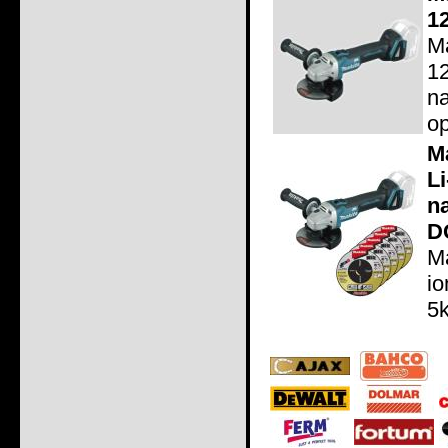
1
M
1
n
op
M
L
n
D
M
io
5