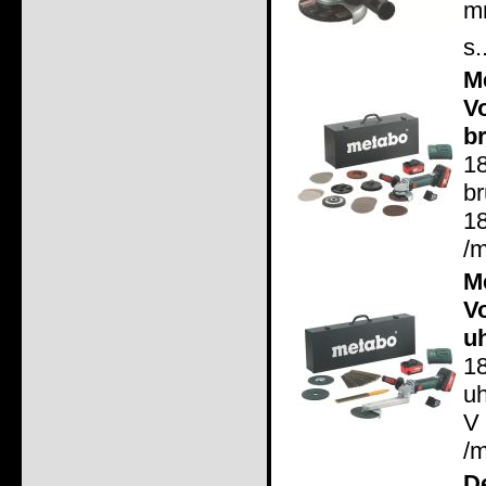
mm
s.
M
V
b
1
b
18
/m
M
V
u
1
u
V
/m
D