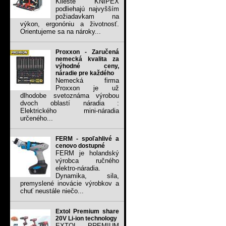
Kliešte KNIPEX
podliehajú najvyšším
požiadavkam na
výkon, ergonóniu a životnosť.
Orientujeme sa na nároky...
Proxxon - Zaručená
nemecká kvalita za
výhodné ceny,
náradie pre každého
Nemecká firma
Proxxon je už
dlhodobe svetoznáma výrobou
dvoch oblastí náradia :
Elektrického mini-náradia
určeného...
FERM - spoľahlivé a
cenovo dostupné
FERM je holandský
výrobca ručného
elektro-náradia.
Dynamika, sila,
premyslené inovácie výrobkov a
chuť neustále niečo...
Extol Premium share
20V Li-ion technology
EXTOL PREMIUM