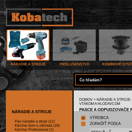
NÁRADIE A STROJE
PRÍSLUŠENSTVO
KOMÍNOVÉ SYS
DOMOV
>
NÁRADIE A STROJE
VTÁKOM A HLODAVCOM
PASCE A ODPUDZOVAČE P
NÁRADIE A STROJE
VÝROBCA
Flex náradie a stroje (12)
ZORAĎIŤ PODĽA
Kärcher dom a záhrada (28)
Kärcher Professional (1)