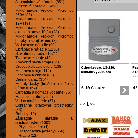
Akumulátorové náradie (851)
Elektrické náradie (1490)
Mikronáradie Proxxon Micromot
230V (59)
Mikronáradie Proxxon Micromot
12V (19)
Mikronáradie Proxxon Micromot
akumulátorové 10,8V (28)
Mikronáradie Proxxon Micromot
horáky a spájkovanie (3)
Vzduchové náradie (99)
Obrábacie náradie (1256)
Stavebné náradie (1071)
Tvarovacie stroje (43)
Kovoobrábacie stroje (34)
Drevoobrábacie stroje (138)
Odpudzovac LS-216,
Pas
Motorové stroje (114)
komárov , 2210728
217
Laserová technika (83)
221
Dielňa, garáž (354)
Moduly, tašky (brašne) a kufre s
6.19 €
42
náradím (64)
s DPH
Čerpadlá a domáce vodárne (76)
Maliarske potreby (52)
Vodovodné batérie (67)
1
<<
>>
Ochranné pracovné prostriedky
(83)
Rebríky (10)
Záhradné náradie a
príslušenstvo (1081)
Píly a cirkuláre (1)
Hospodárske potreby (558)
Hrable (12)