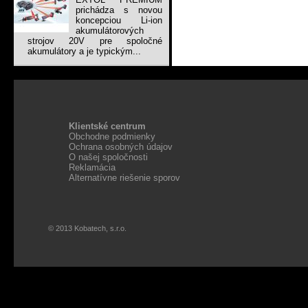
prichádza s novou
koncepciou Li-ion
akumulátorových
strojov 20V pre spoločné
akumulátory a je typickým...
Klientské centrum
Obchodne podmienky
Ochrana osobných údajov
O našej spoločnosti
Reklamácia
Alternatívne riešenie sporov
© 2013 Kobatech, s.r.o.