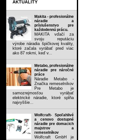
AKTUALITY
Makita - profesionálne
náradie a
príslušenstvo pre
každodennú prácu.
MAKITA vďačí za
svoju reputáciu
výrobe náradia špičkovej kvality,
ktoré začala vyrábať pred viac
ako 87 rokmi, keď v...
Metabo, profesionálne
náradie pre náročné
práce
Náradie Metabo -
Značka remeselníkov
Pre Metabo je
samozrejmosťou vyrábať
elektrické náradie, ktoré spĺňa
najvyššie...
Wolfcraft- Spoľahlivé
a cenovo dostupné
náradie pre domacich
majstrov a
remeselníkov
Wolfcraft GmbH je