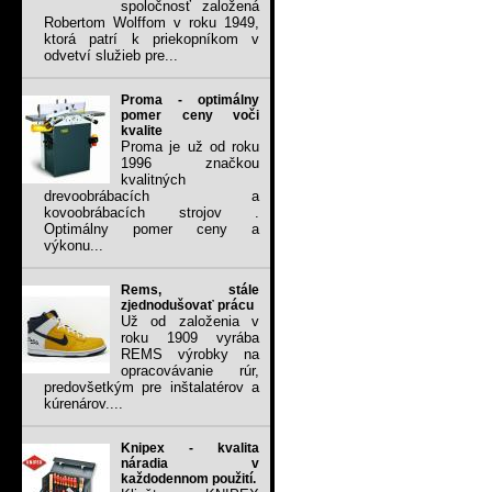
spoločnosť založená
Robertom Wolffom v roku 1949,
ktorá patrí k priekopníkom v
odvetví služieb pre...
Proma - optimálny
pomer ceny voči
kvalite
Proma je už od roku
1996 značkou
kvalitných
drevoobrábacích a
kovoobrábacích strojov .
Optimálny pomer ceny a
výkonu...
Rems, stále
zjednodušovať prácu
Už od založenia v
roku 1909 vyrába
REMS výrobky na
opracovávanie rúr,
predovšetkým pre inštalatérov a
kúrenárov....
Knipex - kvalita
náradia v
každodennom použití.