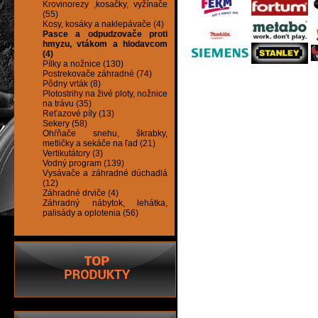
Krovinorezy ,kosačky, vyžínače
(55)
Kosy, kosáky a naklepávače (4)
Pasce a odpudzovače proti
hmyzu, vtákom a hlodavcom
(4)
Pílky a nožnice (130)
Postrekovače záhradné (74)
Pôdny vrták (8)
Plotostrihy na živé ploty, nožnice
na trávu (35)
Reťazové píly (13)
Sekery (58)
Ohŕňače snehu, škrabky,
metličky a sekáče na ľad (21)
Vertikutátory (3)
Vodný program (139)
Vysávače a záhradné dúchadlá
(12)
Záhradné drviče (4)
Záhradný nábytok, lehátka,
palisády a oplotenia (56)