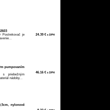
92603
ý Postrekovač je
24.39 €
s DPH
venie...
žným pumpovaním
46.16 €
s DPH
ý s priebežným
eriál nádoby...
9,5cm, nylonové