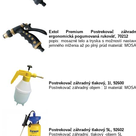
Extol Premium Postrekovač záhrad
ergonomická pogumovaná rukoväť, 70212
popis: mosazné telo a tryska s možností nastave
jemného mlženia až po plný prúd materiál: MOS
Postrekovač záhradný tlakový, 1l, 92600
Postrekovač záhradný objem : 1l materiál: MOSA
Postrekovač záhradný tlakový 5L, 92602
Postrekovač záhradný, tlakový -objem 5L