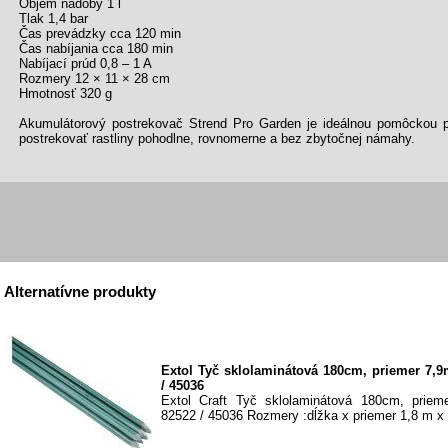
Objem nádoby 1 l
Tlak 1,4 bar
Čas prevádzky cca 120 min
Čas nabíjania cca 180 min
Nabíjací prúd 0,8 – 1 A
Rozmery 12 × 11 × 28 cm
Hmotnosť 320 g
Akumulátorový postrekovač Strend Pro Garden je ideálnou pomôckou p
postrekovať rastliny pohodlne, rovnomerne a bez zbytočnej námahy.
Alternatívne produkty
Extol Tyč sklolaminátová 180cm, priemer 7,9
/ 45036
Extol Craft Tyč sklolaminátová 180cm, priem
82522 / 45036 Rozmery :dĺžka x priemer 1,8 m x