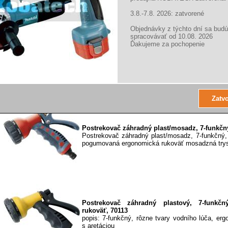
3.8.-7.8. 2026: zatvorené
Objednávky z týchto dní sa budú
spracovávať od 10.08. 2026
Ďakujeme za pochopenie
Extol Craft postrekovač záhradný tlakový, 2l, 
Postrekovač záhradný tlakový Objem: 2l ma
Plast
Postrekovač záhradný plast/mosadz, 7-funkčn
Postrekovač záhradný plast/mosadz, 7-funkčný,
pogumovaná ergonomická rukoväť mosadzná trys
Postrekovač záhradný plastový, 7-funkč
rukoväť, 70113
popis: 7-funkčný, rôzne tvary vodního lúča, er
s aretáciou