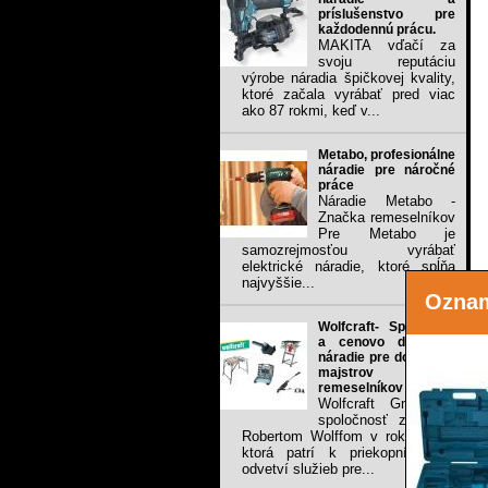
príslušenstvo pre
každodennú prácu.
MAKITA vďačí za
svoju reputáciu
výrobe náradia špičkovej kvality,
ktoré začala vyrábať pred viac
ako 87 rokmi, keď v...
Metabo, profesionálne
náradie pre náročné
práce
Náradie Metabo -
Značka remeselníkov
Pre Metabo je
samozrejmosťou vyrábať
elektrické náradie, ktoré spĺňa
najvyššie...
Ozna
Wolfcraft- Spoľahlivé
a cenovo dostupné
náradie pre domacich
majstrov a
remeselníkov
Wolfcraft GmbH je
spoločnosť založená
Robertom Wolffom v roku 1949,
ktorá patrí k priekopníkom v
odvetví služieb pre...