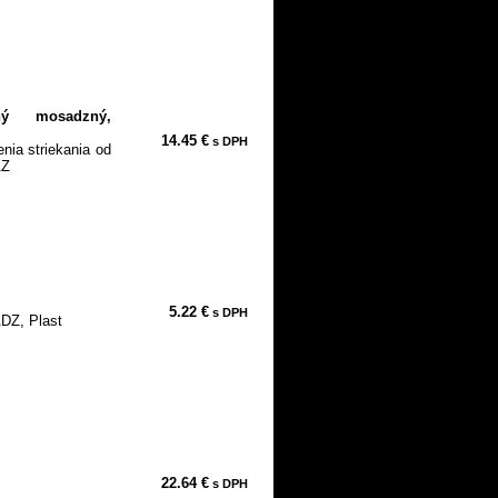
ný mosadzný,
14.45 €
s DPH
nia striekania od
AZ
5.22 €
s DPH
DZ, Plast
22.64 €
s DPH