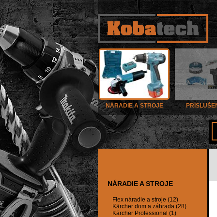
NÁRADIE A STROJE
PRÍSLUŠE
NÁRADIE A STROJE
Flex náradie a stroje (12)
Kärcher dom a záhrada (28)
Kärcher Professional (1)