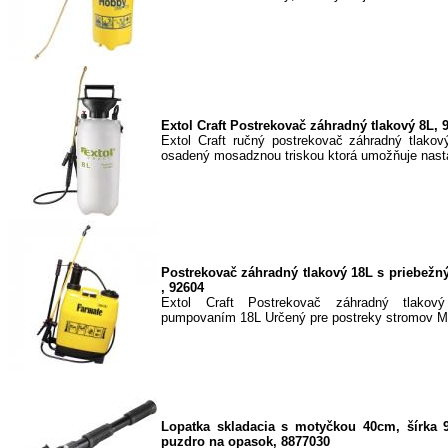
Extol Craft Postrekovač záhradný tlakový 8L, 
Extol Craft ručný postrekovač záhradný tlakov
osadený mosadznou triskou ktorá umožňuje nasta
Postrekovač záhradný tlakový 18L s priebe
, 92604
Extol Craft Postrekovač záhradný tlakov
pumpovaním 18L Určený pre postreky stromov Mat
Lopatka skladacia s motyčkou 40cm, šírka 
puzdro na opasok, 8877030