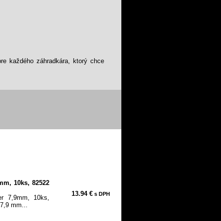
re každého záhradkára, ktorý chce
mm, 10ks, 82522
13.94 €
s DPH
er 7,9mm, 10ks,
 7,9 mm...