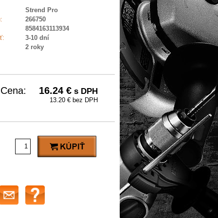
Strend Pro
:
266750
8584163113934
ť:
3-10 dní
2 roky
Cena:
16.24
€
s DPH
13.20 € bez DPH