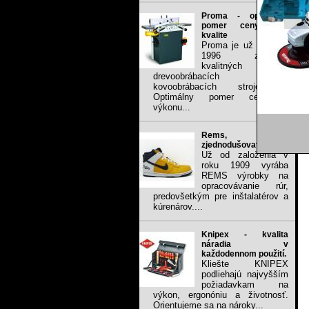
Proma - optimálny
pomer ceny voči
kvalite
Proma je už od roku
1996 značkou
kvalitných
drevoobrábacích a
kovoobrábacích strojov .
Optimálny pomer ceny a
výkonu...
Rems, stále
zjednodušovať prácu
Už od založenia v
roku 1909 vyrába
REMS výrobky na
opracovávanie rúr,
predovšetkým pre inštalatérov a
kúrenárov....
Knipex - kvalita
náradia v
každodennom použití.
Kliešte KNIPEX
podliehajú najvyšším
požiadavkam na
výkon, ergonóniu a životnosť.
Orientujeme sa na nároky...