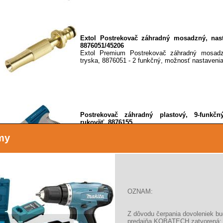
Extol Postrekovač záhradný mosadzný, nasta
8876051/45206
Extol Premium Postrekovač záhradný mosadzn
tryska, 8876051 - 2 funkčný, možnosť nastavenia
Postrekovač záhradný plastový, 9-funkč
rukoväť, 8876155
popis: 9funkčný, rôzne tvary vodního lúča, ergo
my
aretáciou, plastový
OZNAM:
Postrekovač záhradný plastový, nastaviteľná t
popis: možnost nastavenia striekania od jemné
plný prúd
Z dôvodu čerpania dovoleniek b
predajňa KOBATECH zatvorená: