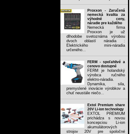
Proxxon - Zaručená
nemecká kvalita za
výhodné ceny,
náradie pre každého
Nemecká firma
Proxxon je už
dlhodobe svetoznáma výrobou
dvoch oblastí náradia :
Elektrického mini-náradia
určeného...
FERM - spoľahlivé a
cenovo dostupné
FERM je holandský
výrobca ručného
elektro-náradia.
Dynamika, sila,
premyslené inovácie výrobkov a
chuť neustále niečo...
Extol Premium share
20V Li-ion technology
EXTOL PREMIUM
prichádza s novou
koncepciou Li-ion
akumulátorových
strojov 20V pre spoločné