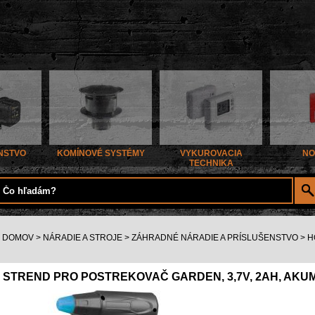
NSTVO
KOMÍNOVÉ SYSTÉMY
VYKUROVACIA
NO
TECHNIKA
DOMOV
>
NÁRADIE A STROJE
>
ZÁHRADNÉ NÁRADIE A PRÍSLUŠENSTVO
>
H
STREND PRO POSTREKOVAČ GARDEN, 3,7V, 2AH, AKUMU