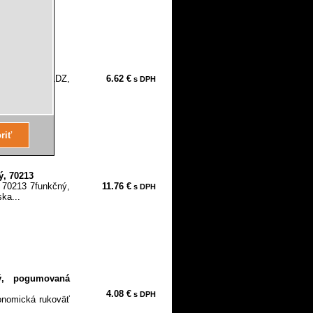
92601
teriál: MOSADZ,
6.62 €
s DPH
ý, 70213
 70213 7funkčný,
11.76 €
s DPH
ka...
ný, pogumovaná
4.08 €
s DPH
gonomická rukoväť