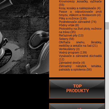
Krovinorezy ,kosačky, vyžínače
(55)
Kosy, kosáky a naklepávače (4)
Pasce a odpudzovače proti
hmyzu, vtákom a hlodavcom (4)
Pílky a nožnice (130)
Postrekovače záhradné (74)
Pôdny vrták (8)
Plotostrihy na živé ploty, nožnice
na trávu (35)
Reťazové píly (13)
Sekery (58)
Ohŕňače snehu, škrabky,
metličky a sekáče na ľad (21)
Vertikutátory (3)
Vodný program (139)
Vysávače a záhradné dúchadlá
(12)
Záhradné drviče (4)
Záhradný nábytok, lehátka,
palisády a oplotenia (56)