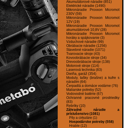
Akumulátorové náradie (851)
Elektrické náradie (1490)
Mikronáradie Proxxon Micromot
230V (59)
Mikronáradie Proxxon Micromot
12V (19)
Mikronáradie Proxxon Micromot
akumulátorové 10,8V (28)
Mikronáradie Proxxon Micromot
horáky a spájkovanie (3)
Vzduchové náradie (99)
Obrábacie náradie (1256)
Stavebné náradie (1071)
Tvarovacie stroje (43)
Kovoobrábacie stroje (34)
Drevoobrábacie stroje (138)
Motorové stroje (114)
Laserová technika (83)
Dielňa, garáž (354)
Moduly, tašky (brašne) a kufre s
náradím (64)
Čerpadlá a domáce vodárne (76)
Maliarske potreby (52)
Vodovodné batérie (67)
Ochranné pracovné prostriedky
(83)
Rebríky (10)
Záhradné náradie a
príslušenstvo (1081)
Píly a cirkuláre (1)
Hospodárske potreby (558)
Hrable (12)