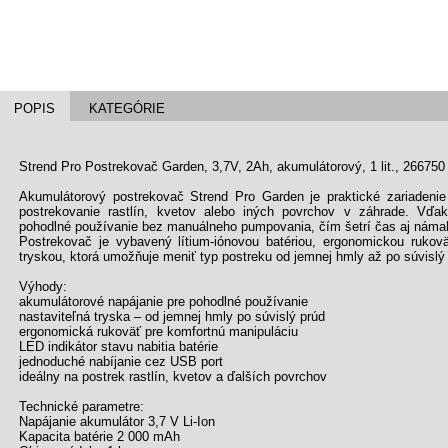
POPIS
KATEGÓRIE
Strend Pro Postrekovač Garden, 3,7V, 2Ah, akumulátorový, 1 lit., 266750
Akumulátorový postrekovač Strend Pro Garden je praktické zariadenie
postrekovanie rastlín, kvetov alebo iných povrchov v záhrade. Vďa
pohodlné používanie bez manuálneho pumpovania, čím šetrí čas aj náma
Postrekovač je vybavený lítium-iónovou batériou, ergonomickou rukov
tryskou, ktorá umožňuje meniť typ postreku od jemnej hmly až po súvislý 
Výhody:
akumulátorové napájanie pre pohodlné používanie
nastaviteľná tryska – od jemnej hmly po súvislý prúd
ergonomická rukoväť pre komfortnú manipuláciu
LED indikátor stavu nabitia batérie
jednoduché nabíjanie cez USB port
ideálny na postrek rastlín, kvetov a ďalších povrchov
Technické parametre:
Napájanie akumulátor 3,7 V Li-Ion
Kapacita batérie 2 000 mAh