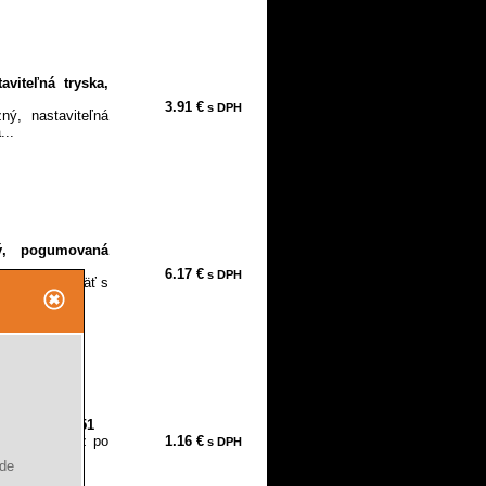
viteľná tryska,
3.91 €
s DPH
ý, nastaviteľná
...
ný, pogumovaná
6.17 €
s DPH
nomická rukoväť s
ryska, 8876151
ho mlženia až po
1.16 €
s DPH
ude