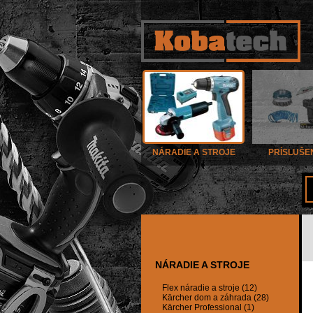
NÁRADIE A STROJE
PRÍSLUŠE
NÁRADIE A STROJE
Flex náradie a stroje (12)
Kärcher dom a záhrada (28)
Kärcher Professional (1)