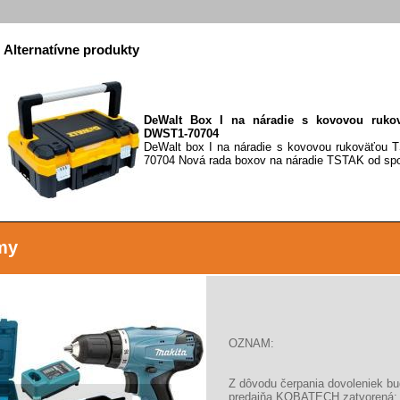
Alternatívne produkty
DeWalt Box I na náradie s kovovou ruko
DWST1-70704
DeWalt box I na náradie s kovovou rukoväťou
70704 Nová rada boxov na náradie TSTAK od spol
my
DeWalt Box II na náradie 2 rukoväte TSTAK II
DWST83345-1
DeWalt Box II na náradie 2 rukoväte TSTAK 
Nová rada boxov na náradie TSTAK od spoločnost
OZNAM:
Z dôvodu čerpania dovoleniek b
DeWalt Box III na náradie so zásuvkou TS
predajňa KOBATECH zatvorená: