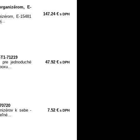
organizérom, E-
147.24 €
s DPH
nizérom, E-15481
...
ST1-71219
e pre jednoduché
47.92 €
s DPH
boxu...
70720
nizérov k sebe -
7.52 €
s DPH
ľné...