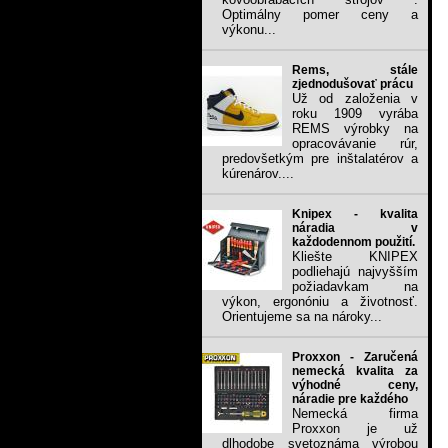
Optimálny pomer ceny a
výkonu...
Rems, stále
zjednodušovať prácu
Už od založenia v
roku 1909 vyrába
REMS výrobky na
opracovávanie rúr,
predovšetkým pre inštalatérov a
kúrenárov....
Knipex - kvalita
náradia v
každodennom použití.
Kliešte KNIPEX
podliehajú najvyšším
požiadavkam na
výkon, ergonóniu a životnosť.
Orientujeme sa na nároky...
Proxxon - Zaručená
nemecká kvalita za
výhodné ceny,
náradie pre každého
Nemecká firma
Proxxon je už
dlhodobe svetoznáma výrobou