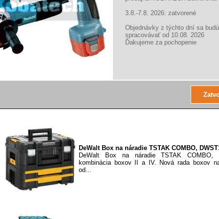
70705
DeWalt Box III na náradie so zásuvkou TSTAK 
3.8.-7.8. 2026: zatvorené
Nová rada boxov TSTAK od spoločnosti DeWalt je
Objednávky z týchto dní sa budú
spracovávať od 10.08. 2026
Ďakujeme za pochopenie
DeWalt Box IV na náradie s 2 zásuvkami T
70706
DeWalt Box IV na náradie s 2 zásuvkami T
70706 Nová rada boxov TSTAK od spoločnosti DeW
DeWalt Box na náradie TSTAK COMBO, DWST
DeWalt Box na náradie TSTAK COMBO, 
kombinácia boxov II a IV. Nová rada boxov n
od...