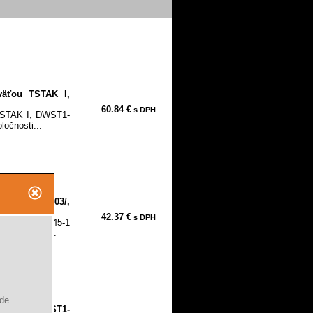
väťou TSTAK I,
60.84 €
s DPH
 TSTAK I, DWST1-
očnosti...
, /DWST1-70703/,
42.37 €
s DPH
II, DWST83345-1
i DeWalt je...
ude
TAK III, DWST1-