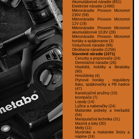
Akumulátorové náradie (851)
Elektrické náradie (1490)
Mikronáradie Proxxon Micromot
230V (59)
Mikronáradie Proxxon Micromot
12V (19)
Mikronáradie Proxxon Micromot
akumulátorové 10,8V (28)
Mikronáradie Proxxon Micromot
horáky a spájkovanie (3)
Vzduchové náradie (99)
Obrábacie náradie (1256)
Stavebné náradie (1071)
Ceruzky a popisovače (24)
Demolačné náradie (26)
Hladidlá, hoblíky a škrabáky
(90)
Hmoždinky (4)
Plynové horáky , regulátory
tlaku, spájkovačky a PB hadice
(47)
Kanalizačné pružiny (10)
krompáče (7)
Lopaty (14)
Lyžice a naberačky (24)
Maliarske potreby a miešadlá
(54)
Manipulačná technika (31)
Mazivá a tuky (30)
Metly (11)
Murárske a maliarske šnúry a
náplne (24)