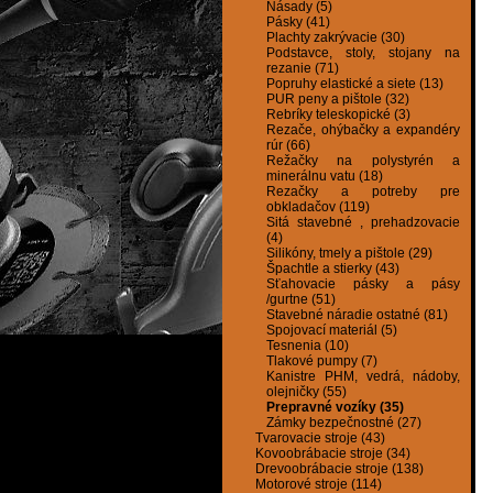
Násady (5)
Pásky (41)
Plachty zakrývacie (30)
Podstavce, stoly, stojany na
rezanie (71)
Popruhy elastické a siete (13)
PUR peny a pištole (32)
Rebríky teleskopické (3)
Rezače, ohýbačky a expandéry
rúr (66)
Režačky na polystyrén a
minerálnu vatu (18)
Rezačky a potreby pre
obkladačov (119)
Sitá stavebné , prehadzovacie
(4)
Silikóny, tmely a pištole (29)
Špachtle a stierky (43)
Sťahovacie pásky a pásy
/gurtne (51)
Stavebné náradie ostatné (81)
Spojovací materiál (5)
Tesnenia (10)
Tlakové pumpy (7)
Kanistre PHM, vedrá, nádoby,
olejničky (55)
Prepravné vozíky (35)
Zámky bezpečnostné (27)
Tvarovacie stroje (43)
Kovoobrábacie stroje (34)
Drevoobrábacie stroje (138)
Motorové stroje (114)