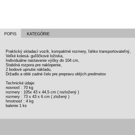
POPIS
KATEGÓRIE
Praktický skladací vozík, kompaktné rozmery, ľahko transportovateľný,
Veľké kolesá- guľôčkové ložiska,
Individuálne nastavenie výšky do 104 cm,
Stabilná rozpora pre naklopenie,
2 bodové upnutie nákladu,
Držadlo a oblé zadné čelo pre prepravu oblých predmetov
Technické údaje:
nosnosť : 70 kg
rozmery : 105x 43 x 44,5 cm ( rozložený )
rozmery : 73 x 43 x 6 cm ( zložený )
hmotnosť : 4 kg
balenie 1 ks