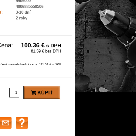
:
5505000
4006885550506
ť:
3-10 dní
2 roky
Cena:
100.36
€
s DPH
81.59 € bez DPH
čená maloobchodná cena: 111.51 € s DPH