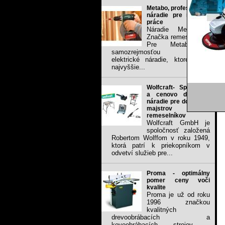
Metabo, profesionálne
náradie pre náročné
práce
Náradie Metabo -
Značka remeselníkov
Pre Metabo je
samozrejmosťou vyrábať
elektrické náradie, ktoré spĺňa
najvyššie...
Wolfcraft- Spoľahlivé
a cenovo dostupné
náradie pre domacich
majstrov a
remeselníkov
Wolfcraft GmbH je
spoločnosť založená
Robertom Wolffom v roku 1949,
ktorá patrí k priekopníkom v
odvetví služieb pre...
Proma - optimálny
pomer ceny voči
kvalite
Proma je už od roku
1996 značkou
kvalitných
drevoobrábacích a
kovoobrábacích strojov .