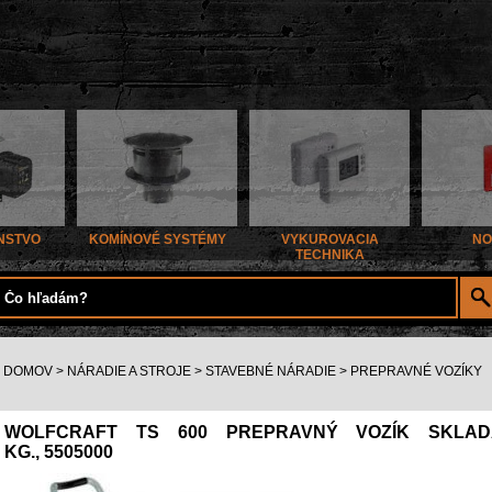
NSTVO
KOMÍNOVÉ SYSTÉMY
VYKUROVACIA
NO
TECHNIKA
DOMOV
>
NÁRADIE A STROJE
>
STAVEBNÉ NÁRADIE
>
PREPRAVNÉ VOZÍKY
WOLFCRAFT TS 600 PREPRAVNÝ VOZÍK SKLADA
KG., 5505000