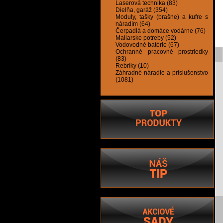
Laserová technika (83)
Dielňa, garáž (354)
Moduly, tašky (brašne) a kufre s
náradím (64)
Čerpadlá a domáce vodárne (76)
Maliarske potreby (52)
Vodovodné batérie (67)
Ochranné pracovné prostriedky
(83)
Rebríky (10)
Záhradné náradie a príslušenstvo
(1081)