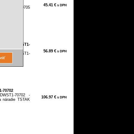
45.41 €
s DPH
III, DWST1-70705
...
STAK IV, DWST1-
56.89 €
s DPH
STAK IV, DWST1-
alt je...
1-70702
DWST1-70702 -
106.97 €
s DPH
a náradie TSTAK