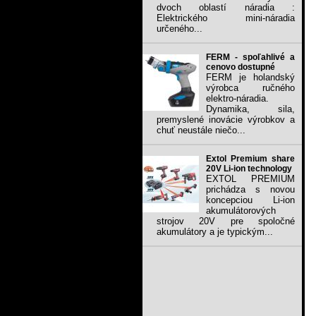
dvoch oblastí náradia :
Elektrického mini-náradia
určeného...
FERM - spoľahlivé a
cenovo dostupné
FERM je holandský
výrobca ručného
elektro-náradia.
Dynamika, sila,
premyslené inovácie výrobkov a
chuť neustále niečo...
Extol Premium share
20V Li-ion technology
EXTOL PREMIUM
prichádza s novou
koncepciou Li-ion
akumulátorových
strojov 20V pre spoločné
akumulátory a je typickým...