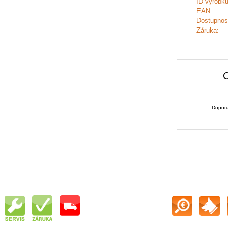
ID výrobku
EAN:
Dostupnos
Záruka:
Doporu