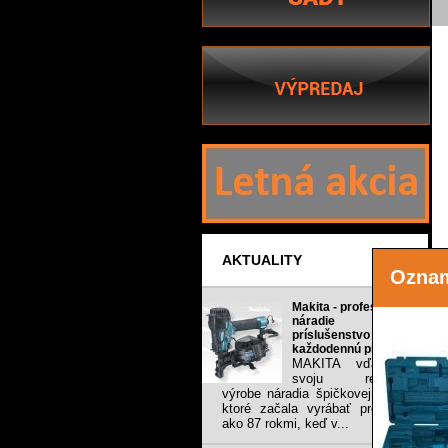
AKTUALITY
Ozna
Makita - profesionálne
náradie a
príslušenstvo pre
každodennú prácu.
MAKITA vďačí za
svoju reputáciu
výrobe náradia špičkovej kvality,
ktoré začala vyrábať pred viac
ako 87 rokmi, keď v...