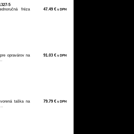
1327-5
ednoručná fréza
47.49 €
s DPH
 pre opravárov na
91.03 €
s DPH
..
tvorená taška na
79.79 €
s DPH
..