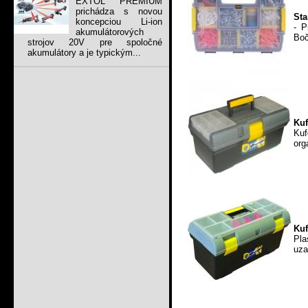
EXTOL PREMIUM
prichádza s novou
St
koncepciou Li-ion
- P
akumulátorových
Boč
strojov 20V pre spoločné
akumulátory a je typickým...
Kuf
Kuf
org
Kuf
Pla
uza