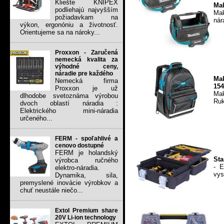
Kliešte KNIPEX
Mak
podliehajú najvyšším
Mak
požiadavkam na
nár
výkon, ergonóniu a životnosť.
Orientujeme sa na nároky...
Proxxon - Zaručená
nemecká kvalita za
výhodné ceny,
náradie pre každého
Mak
Nemecká firma
154
Proxxon je už
Mak
dlhodobe svetoznáma výrobou
Ruk
dvoch oblastí náradia :
Elektrického mini-náradia
určeného...
FERM - spoľahlivé a
cenovo dostupné
FERM je holandský
Sta
výrobca ručného
- E
elektro-náradia.
vys
Dynamika, sila,
premyslené inovácie výrobkov a
chuť neustále niečo...
Extol Premium share
20V Li-ion technology