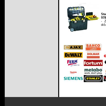
Sta
978
- 
drž