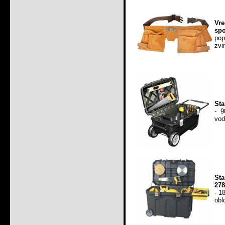
Vre
spo
pop
zvi
Sta
- 9
vod
Sta
278
- 1
obl