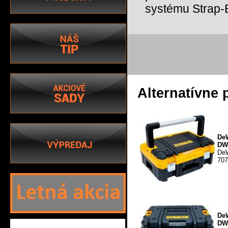
systému Strap-
Alternatívne 
De
DW
DeW
707
DeW
DW