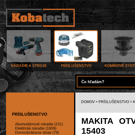
NÁRADIE A STROJE
PRÍSLUŠENSTVO
KOMÍNOVÉ SYS
DOMOV
>
PRÍSLUŠENSTVO
>
PRÍSLUŠENSTVO
MAKITA OT
Akumulátorové náradie (231)
15403
Elektrické náradie (1609)
Drevoobrábacie stroje (79)