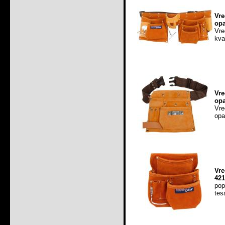
Vr
opa
Vre
kva
Vre
opa
Vre
opa
Vre
421
pop
tes