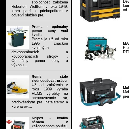
De
spoločnosť založená
kom
Robertom Wolffom v roku 1949,
od..
ktorá patrí k priekopníkom v
odvetví služieb pre...
Proma - optimálny
pomer ceny voči
kvalite
Proma je už od roku
MAK
1996 značkou
Pre
kvalitných
RT0
drevoobrábacích a
kovoobrábacích strojov .
Optimálny pomer ceny a
výkonu...
Rems, stále
zjednodušovať prácu
Už od založenia v
Mak
roku 1909 vyrába
Mak
REMS výrobky na
pre
opracovávanie rúr,
predovšetkým pre inštalatérov a
kúrenárov....
Knipex - kvalita
náradia v
každodennom použití.