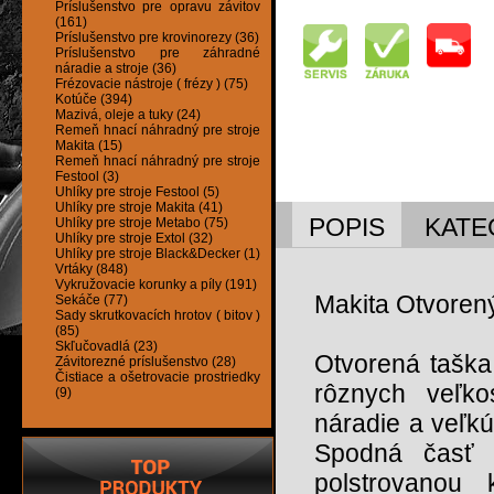
Príslušenstvo pre opravu závitov
(161)
Príslušenstvo pre krovinorezy (36)
Príslušenstvo pre záhradné
náradie a stroje (36)
Frézovacie nástroje ( frézy ) (75)
Kotúče (394)
Mazivá, oleje a tuky (24)
Remeň hnací náhradný pre stroje
Makita (15)
Remeň hnací náhradný pre stroje
Festool (3)
Uhlíky pre stroje Festool (5)
Uhlíky pre stroje Makita (41)
POPIS
KATE
Uhlíky pre stroje Metabo (75)
Uhlíky pre stroje Extol (32)
Uhlíky pre stroje Black&Decker (1)
Vrtáky (848)
Vykružovacie korunky a píly (191)
Makita Otvorený
Sekáče (77)
Sady skrutkovacích hrotov ( bitov )
(85)
Skľučovadlá (23)
Otvorená taška
Závitorezné príslušenstvo (28)
Čistiace a ošetrovacie prostriedky
rôznych veľko
(9)
náradie a veľkú
Spodná časť 
polstrovanou