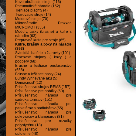
Kovo-obrábacie stroje (116)
Pneumatické náradie (152)
Tieniace plachty (4)
Tvarovacie stroje (14)
Motorové stroje (70)
Mikronáradie Proxxon
MICROMOT (335)
Moduly, tašky (brašne) a kufre s
náradím (63)
Prepravné kufre pre stroje (65)
Kufre, brašny a boxy na náradie
(393)
Svietidlá, batérie a žiarovky (101)
Pracovné stojany ( kozy ) a
podpery (68)
Brúsne a leštiace príslušenstvo
(658)
Brúsne a leštiace pasty (24)
Bundy vyhrievané aku (5)
Domácnosť (12)
Príslušenstvo strojov REMS (157)
Príslušenstvo pre hoblíky (50)
Príslušenstvo náradia pre
sadrokartónistov (151)
Príslušenstvo náradia pre
parketárov a podlahárov (55)
Príslušenstvo náradia pre
pokrývačov a klampiarov (81)
Príslušenstvo pre rezačky
polystyrénu (18)
Príslušenstvo náradia pre
oplotenie (48)