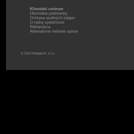
Klientské centrum
Obchodne podmienky
Ochrana osobných údajov
O našej spoločnosti
Reklamácia
Alternatívne riešenie sporov
© 2013 Kobatech, s.r.o.