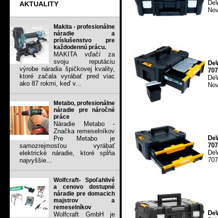
DeW
AKTUALITY
Nov
Makita - profesionálne
náradie a
príslušenstvo pre
každodennú prácu.
MAKITA vďačí za
svoju reputáciu
De
výrobe náradia špičkovej kvality,
707
ktoré začala vyrábať pred viac
DeW
ako 87 rokmi, keď v...
Nov
Metabo, profesionálne
náradie pre náročné
práce
Náradie Metabo -
Značka remeselníkov
De
Pre Metabo je
707
samozrejmosťou vyrábať
De
elektrické náradie, ktoré spĺňa
707
najvyššie...
Wolfcraft- Spoľahlivé
a cenovo dostupné
náradie pre domacich
majstrov a
remeselníkov
De
Wolfcraft GmbH je