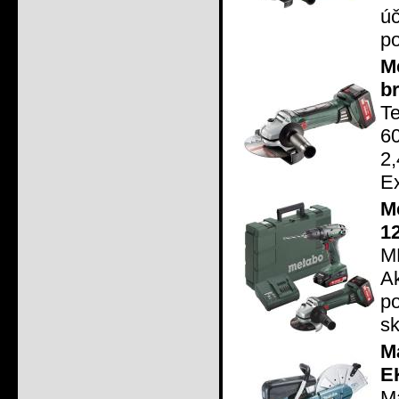
ú
po
M
b
T
6
2
Ex
M
1
M
A
p
sk
M
E
M