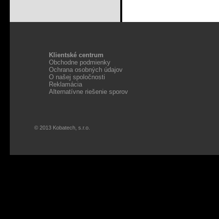
Klientské centrum
Obchodne podmienky
Ochrana osobných údajov
O našej spoločnosti
Reklamácia
Alternatívne riešenie sporov
© 2013 Kobatech, s.r.o.