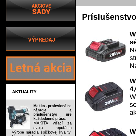
Príslušenstv
W
sé
Ná
st
Na
W
4,
AKTUALITY
Wo
s
Makita - profesionálne
náradie a
ak
príslušenstvo pre
každodennú prácu.
MAKITA vďačí za
svoju reputáciu
W
výrobe náradia špičkovej kvality,