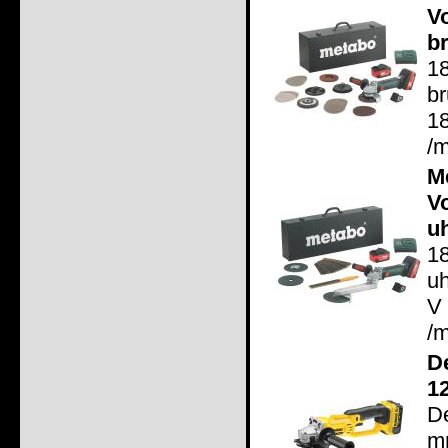
V
b
1
b
18
/m
M
V
u
1
u
V
/m
D
1
D
m