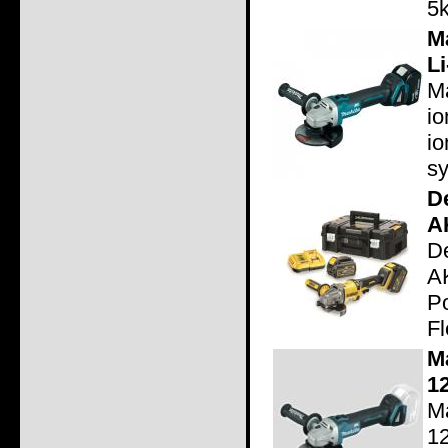
5
M
L
M
i
i
s
D
A
D
A
P
Fl
M
1
M
1