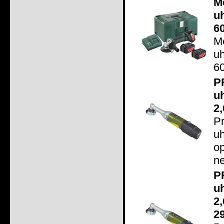
M
u
6
M
u
60
P
u
2,
P
u
op
ne
P
u
2
2