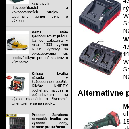
4
kvalitných
r
drevoobrábacích a
kovoobrábacích strojov .
Wo
Optimálny pomer ceny a
výkonu...
Sh
Na
Rems, stále
zjednodušovať prácu
W
Už od založenia v
roku 1909 vyrába
4
REMS výrobky na
1
opracovávanie rúr,
predovšetkým pre inštalatérov a
W
kúrenárov....
S
Knipex - kvalita
Na
náradia v
každodennom použití.
Kliešte KNIPEX
podliehajú najvyšším
Alternatívne 
požiadavkam na
výkon, ergonóniu a životnosť.
Orientujeme sa na nároky...
M
u
Proxxon - Zaručená
nemecká kvalita za
1
výhodné ceny,
náradie pre každého
a