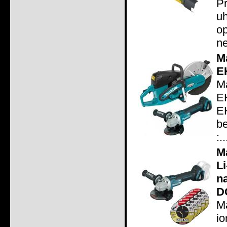
P
u
op
ne
M
E
M
E
E
b
:..
M
L
n
D
M
io