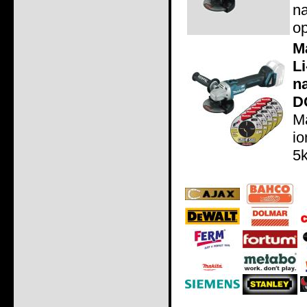
n
op
M
L
n
D
M
io
5