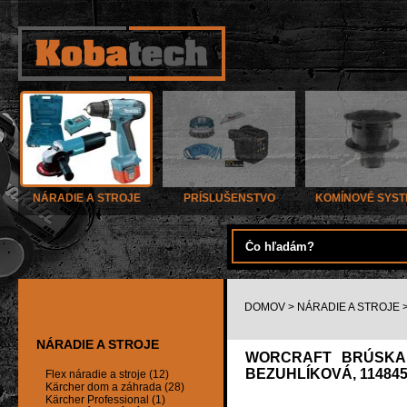
NÁRADIE A STROJE
PRÍSLUŠENSTVO
KOMÍNOVÉ SYS
DOMOV
>
NÁRADIE A STROJE
NÁRADIE A STROJE
WORCRAFT BRÚSKA C
BEZUHLÍKOVÁ, 11484
Flex náradie a stroje (12)
Kärcher dom a záhrada (28)
Kärcher Professional (1)