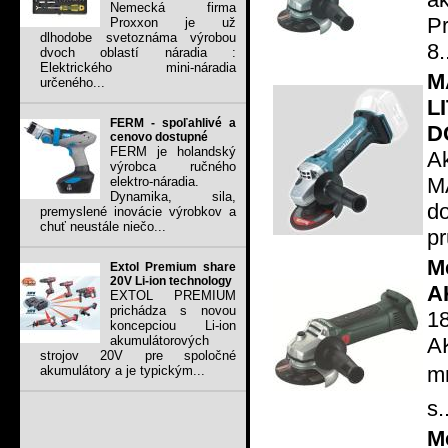
Nemecká firma
P
Proxxon je už
dlhodobe svetoznáma výrobou
8.
dvoch oblastí náradia :
Elektrického mini-náradia
M
určeného...
L
FERM - spoľahlivé a
D
cenovo dostupné
FERM je holandský
A
výrobca ručného
M
elektro-náradia.
Dynamika, sila,
d
premyslené inovácie výrobkov a
chuť neustále niečo...
pr
M
Extol Premium share
20V Li-ion technology
A
EXTOL PREMIUM
prichádza s novou
1
koncepciou Li-ion
A
akumulátorových
strojov 20V pre spoločné
mm
akumulátory a je typickým...
s.
M