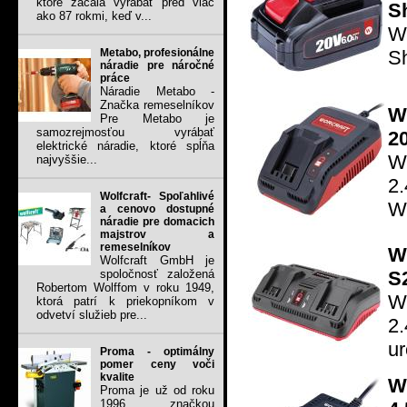
ktoré začala vyrábať pred viac
S
ako 87 rokmi, keď v...
W
S
Metabo, profesionálne
náradie pre náročné
práce
Náradie Metabo -
Značka remeselníkov
W
Pre Metabo je
samozrejmosťou vyrábať
20
elektrické náradie, ktoré spĺňa
Wo
najvyššie...
2
Wolfcraft- Spoľahlivé
Wo
a cenovo dostupné
náradie pre domacich
majstrov a
remeselníkov
W
Wolfcraft GmbH je
S
spoločnosť založená
Robertom Wolffom v roku 1949,
W
ktorá patrí k priekopníkom v
odvetví služieb pre...
2.
ur
Proma - optimálny
pomer ceny voči
kvalite
W
Proma je už od roku
1996 značkou