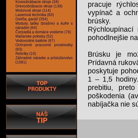
Kovoobrábacie stroje (34)
pracuje rýchl
Drevoobrábacie stroje (138)
Motorové stroje (114)
vypínač a ochr
Laserová technika (83)
Dielňa, garáž (354)
brúsky.
Moduly, tašky (brašne) a kufre s
Rýchloupínací 
náradím (64)
Čerpadlá a domáce vodárne (76)
pohodlnejšie na
Maliarske potreby (52)
Vodovodné batérie (67)
Ochranné pracovné prostriedky
(83)
Brúsku je mo
Rebríky (10)
Záhradné náradie a príslušenstvo
Prídavná rukovä
(1081)
poskytuje pohod
1 – 1,5 hodiny.
prebitiu, pre
poškodenia (av
nabíjačka nie s