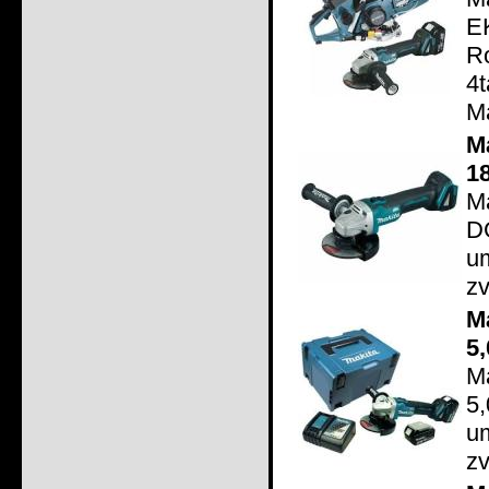
E
R
4
Ma
M
1
M
D
u
zv
M
5
M
5
u
zv