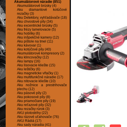
Akumulátorové náradie (851)
Akumulátorové brúsky (4)
Aku diamantové kotúčové
rezačky (3)
Aku Detektory, vyhľadávače (18)
Aku chvostové píly (34)
Aku excentrické brúsky (5)
Aku frézy lamelovacie (5)
Aku hoblíky (6)
Aku inšpekčné kamery (12)
Aku pištole na tmel (11)
Aku kávovar (1)
Aku kotúčové píly (40)
Akumulátorové kompresory (2)
Aku klincovačky (12)
Aku lampy (16)
Aku lisovacie kliešte (15)
Aku leštičky (6)
Aku magneticke vŕtačky (1)
Aku multifunkčné náradie (17)
Aku nitovacie kliešte (10)
Aku nožnice a prestrihovače
plechu (12)
Aku pásové píly (2)
Aku pokosové píly (8)
Aku priamočiare píly (19)
Aku reťazové píly (32)
Aku rezačky rúrok (3)
AKU plotostrihy (22)
Aku rázové uťahovače (76)
AKU Rádiá (17)
Aku sady náradia (41)