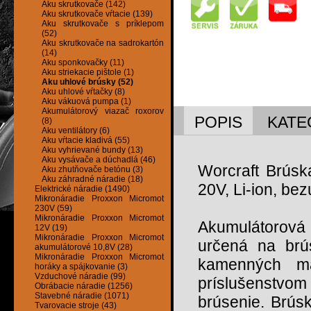
Aku skrutkovače (142)
Aku skrutkovače vŕtacie (139)
Aku skrutkovače s príklepom
(52)
Aku skrutkovače na sadrokartón
(14)
Aku sponkovačky (11)
Aku striekacie pištole (1)
Aku uhlové brúsky (52)
Aku uhlové vŕtačky (8)
Aku vákuová pumpa (1)
Akumulátorový viazač roxorov
POPIS
KATE
(8)
Aku ventilátory (6)
Aku vŕtacie kladivá (55)
Aku vyhrievané bundy (13)
Aku vysávače a dúchadlá (46)
Worcraft Brús
Aku zhutňovače betónu (3)
Aku záhradné náradie (18)
20V, Li-ion, be
Elektrické náradie (1490)
Mikronáradie Proxxon Micromot
230V (59)
Mikronáradie Proxxon Micromot
Akumulátorová 
12V (19)
Mikronáradie Proxxon Micromot
určená na brú
akumulátorové 10,8V (28)
Mikronáradie Proxxon Micromot
kamenných ma
horáky a spájkovanie (3)
Vzduchové náradie (99)
príslušenstvo
Obrábacie náradie (1256)
Stavebné náradie (1071)
brúsenie. Brús
Tvarovacie stroje (43)