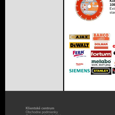
Ko
108
Ext
sta
Klientské centrum
Obchodne podmienky