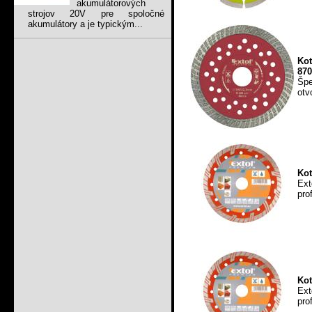
akumulátorových
strojov 20V pre spoločné
akumulátory a je typickým...
Ko
870
Špe
otv
Kot
Ext
pro
Kot
Ext
pro