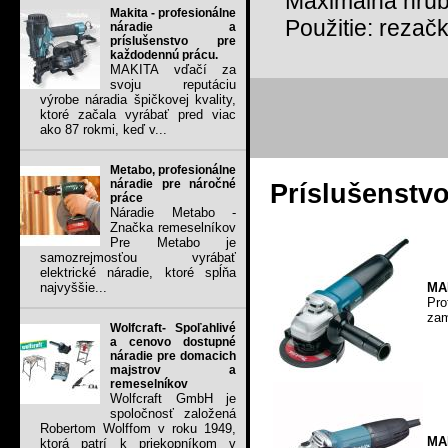
Maximálna hrúb
Makita - profesionálne
Použitie: rezačk
náradie a
príslušenstvo pre
každodennú prácu.
MAKITA vďačí za
svoju reputáciu
výrobe náradia špičkovej kvality,
ktoré začala vyrábať pred viac
ako 87 rokmi, keď v...
Metabo, profesionálne
náradie pre náročné
Príslušenstv
práce
Náradie Metabo -
Značka remeselníkov
Pre Metabo je
samozrejmosťou vyrábať
elektrické náradie, ktoré spĺňa
MAK
najvyššie...
Pro
zam
Wolfcraft- Spoľahlivé
a cenovo dostupné
náradie pre domacich
majstrov a
remeselníkov
Wolfcraft GmbH je
spoločnosť založená
Robertom Wolffom v roku 1949,
MA
ktorá patrí k priekopníkom v