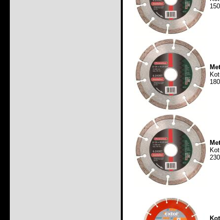
150
Met
Kot
180
Met
Kot
230
Ko