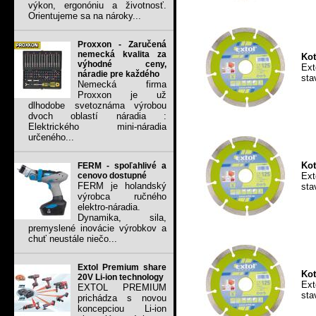
výkon, ergonóniu a životnosť.
Orientujeme sa na nároky...
Proxxon - Zaručená
nemecká kvalita za
Kot
výhodné ceny,
Ext
náradie pre každého
sta
Nemecká firma
Proxxon je už
dlhodobe svetoznáma výrobou
dvoch oblastí náradia :
Elektrického mini-náradia
určeného...
Kot
FERM - spoľahlivé a
Ext
cenovo dostupné
FERM je holandský
sta
výrobca ručného
elektro-náradia.
Dynamika, sila,
premyslené inovácie výrobkov a
chuť neustále niečo...
Extol Premium share
Kot
20V Li-ion technology
Ext
EXTOL PREMIUM
sta
prichádza s novou
koncepciou Li-ion