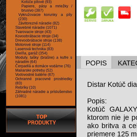
Kotúče pílové (93)
Papiere, pásy a mriežky /
brusivo (387)
Vykružovacie korunky a píly
(230)
Závitorezné náradie (82)
Stavebné náradie (1071)
Tvarovacie stroje (43)
Kovoobrábacie stroje (34)
Drevoobrábacie stroje (138)
Motorové stroje (114)
Laserová technika (83)
Dielňa, garáž (354)
Moduly, tašky (brašne) a kufre s
POPIS
KATE
náradím (64)
Čerpadlá a domáce vodárne (76)
Maliarske potreby (52)
Vodovodné batérie (67)
Ochranné pracovné prostriedky
Distar Kotúč 
(83)
Rebríky (10)
Záhradné náradie a príslušenstvo
(1081)
Popis:
Kotúč GALAXY
ktorom nie je 
ako britva a ce
priemere 125 