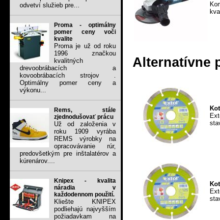
Kom
odvetví služieb pre...
kva
Proma - optimálny
pomer ceny voči
kvalite
Proma je už od roku
1996 značkou
Alternatívne 
kvalitných
drevoobrábacích a
kovoobrábacích strojov .
Optimálny pomer ceny a
výkonu...
Kot
Rems, stále
Ext
zjednodušovať prácu
sta
Už od založenia v
roku 1909 vyrába
REMS výrobky na
opracovávanie rúr,
predovšetkým pre inštalatérov a
kúrenárov....
Knipex - kvalita
Kot
náradia v
Ext
každodennom použití.
sta
Kliešte KNIPEX
podliehajú najvyšším
požiadavkam na