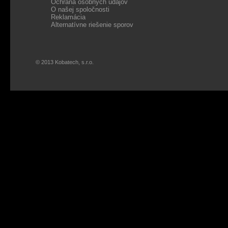
Ochrana osobných údajov
O našej spoločnosti
Reklamácia
Alternatívne riešenie sporov
© 2013 Kobatech, s.r.o.