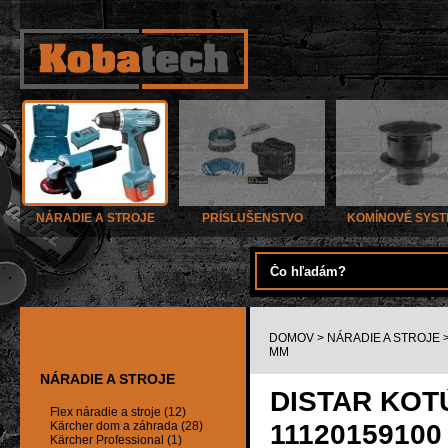
NÁRADIE A STROJE
PRÍSLUŠENSTVO
KOMÍNOVÉ SYS
DOMOV
>
NÁRADIE A STROJE
MM
NÁRADIE A STROJE
DISTAR KOT
Flex náradie a stroje (12)
11120159100
Kärcher dom a záhrada (28)
Kärcher Professional (1)