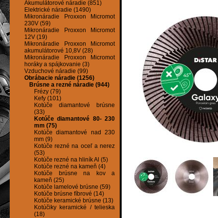
Akumulátorové náradie (851)
Elektrické náradie (1490)
Mikronáradie Proxxon Micromot
230V (59)
Mikronáradie Proxxon Micromot
12V (19)
Mikronáradie Proxxon Micromot
akumulátorové 10,8V (28)
Mikronáradie Proxxon Micromot
horáky a spájkovanie (3)
Vzduchové náradie (99)
Obrábacie náradie (1256)
Brúsne a rezné náradie (944)
Frézy (79)
Kefy (101)
Kotúče diamantové brúsne
(33)
Kotúče diamantové 80- 230
mm (75)
Kotúče diamantové nad 230
mm (9)
Kotúče rezné na oceľ a nerez
(53)
Kotúče rezné na hliník Al (5)
Kotúče rezné na kameň (4)
Kotúče brúsne na kov a
kameň (25)
Kotúče lamelové brúsne (59)
Kotúče brúsne fíbrové (14)
Kotúče keramické brúsne (13)
Kotúčiky keramické / telieska
(18)