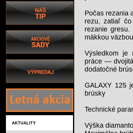
Počas rezania a
rezu, zatiaľ č
rezanie gresu.
mäkkou väzbou p
Výsledkom je m
práce — dvojitá
dodatočné brús
GALAXY 125 je
brúsky
Technické para
AKTUALITY
Výška diamanto