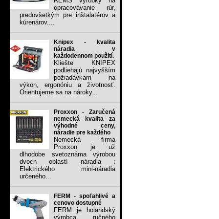
REMS výrobky na
opracovávanie rúr,
predovšetkým pre inštalatérov a
kúrenárov....
Knipex - kvalita
náradia v
každodennom použití.
Kliešte KNIPEX
podliehajú najvyšším
požiadavkam na
výkon, ergonóniu a životnosť.
Orientujeme sa na nároky...
Proxxon - Zaručená
nemecká kvalita za
výhodné ceny,
náradie pre každého
Nemecká firma
Proxxon je už
dlhodobe svetoznáma výrobou
dvoch oblastí náradia :
Elektrického mini-náradia
určeného...
FERM - spoľahlivé a
cenovo dostupné
FERM je holandský
výrobca ručného