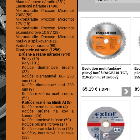
Akumulátorové náradie (851)
Elektrické náradie (1490)
Mikronáradie Proxxon Micromot
230V (59)
Mikronáradie Proxxon Micromot
12V (19)
Mikronáradie Proxxon Micromot
akumulátorové 10,8V (28)
Mikronáradie Proxxon Micromot
horáky a spájkovanie (3)
Vzduchové náradie (99)
Obrábacie náradie (1256)
Brúsne a rezné náradie (944)
Frézy (79)
Kefy (101)
Kotúče diamantové brúsne
Evolution multifunkčný
Evo
(33)
pílový kotúč RAGE210-TCT,
píl
Kotúče diamantové 80- 230
210x25mm, 24 zubový
25
mm (75)
Kotúče diamantové nad 230
65.19 €
89
mm (9)
s DPH
Kotúče rezné na oceľ a nerez
(53)
Kotúče rezné na hliník Al (5)
Kotúče rezné na kameň (4)
Kotúče brúsne na kov a
kameň (25)
Kotúče lamelové brúsne (59)
Kotúče brúsne fíbrové (14)
Kotúče keramické brúsne (13)
Kotúčiky keramické / telieska
(18)