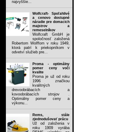
najvyššie...
Wolfcraft- Spoľahlivé
a cenovo dostupné
náradie pre domacich
majstrov a
remeselníkov
Wolfcraft GmbH je
spoločnosť založená
Robertom Wolffom v roku 1949,
ktorá patrí k priekopníkom v
odvetví služieb pre...
Proma - optimálny
pomer ceny voči
kvalite
Proma je už od roku
1996 značkou
kvalitných
drevoobrábacích a
kovoobrábacích strojov .
Optimálny pomer ceny a
výkonu...
Rems, stále
zjednodušovať prácu
Už od založenia v
roku 1909 vyrába