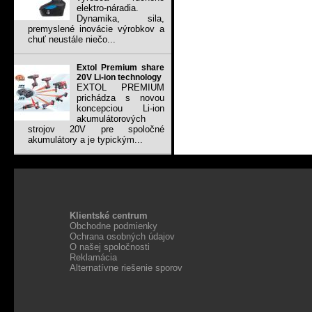
elektro-náradia.
Dynamika, sila,
premyslené inovácie výrobkov a
chuť neustále niečo...
Extol Premium share
20V Li-ion technology
EXTOL PREMIUM
prichádza s novou
koncepciou Li-ion
akumulátorových
strojov 20V pre spoločné
akumulátory a je typickým...
Klientské centrum
Obchodne podmienky
Ochrana osobných údajov
O našej spoločnosti
Reklamácia
Alternatívne riešenie sporov