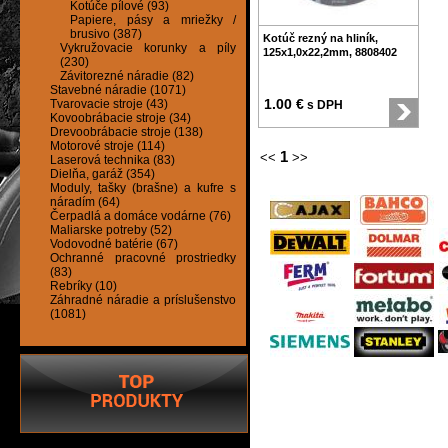
Kotúče pílové (93)
Papiere, pásy a mriežky /
brusivo (387)
Kotúč rezný na hliník,
Vykružovacie korunky a píly
125x1,0x22,2mm, 8808402
(230)
Závitorezné náradie (82)
Stavebné náradie (1071)
1.00 €
Tvarovacie stroje (43)
s DPH
Kovoobrábacie stroje (34)
Drevoobrábacie stroje (138)
Motorové stroje (114)
1
<<
>>
Laserová technika (83)
Dielňa, garáž (354)
Moduly, tašky (brašne) a kufre s
náradím (64)
Čerpadlá a domáce vodárne (76)
Maliarske potreby (52)
Vodovodné batérie (67)
Ochranné pracovné prostriedky
(83)
Rebríky (10)
Záhradné náradie a príslušenstvo
(1081)