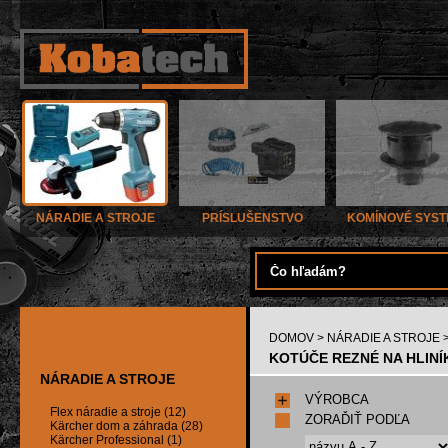
NÁRADIE A STROJE
PRÍSLUŠENSTVO
KOMÍNOVÉ SYS
DOMOV
>
NÁRADIE A STROJE
KOTÚČE REZNÉ NA HLINÍK
NÁRADIE A STROJE
VÝROBCA
Flex náradie a stroje (12)
ZORAĎIŤ PODĽA
Kärcher dom a záhrada (28)
Kärcher Professional (1)