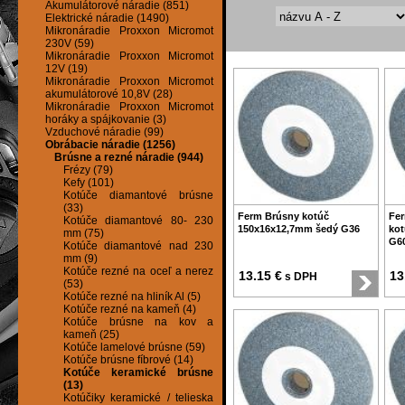
Akumulátorové náradie (851)
Elektrické náradie (1490)
Mikronáradie Proxxon Micromot
230V (59)
Mikronáradie Proxxon Micromot
12V (19)
Mikronáradie Proxxon Micromot
akumulátorové 10,8V (28)
Mikronáradie Proxxon Micromot
horáky a spájkovanie (3)
Vzduchové náradie (99)
Obrábacie náradie (1256)
Brúsne a rezné náradie (944)
Frézy (79)
Kefy (101)
Kotúče diamantové brúsne
(33)
Ferm Brúsny kotúč
Fe
Kotúče diamantové 80- 230
150x16x12,7mm šedý G36
ko
mm (75)
G6
Kotúče diamantové nad 230
mm (9)
Kotúče rezné na oceľ a nerez
13.15 €
13
s DPH
(53)
Kotúče rezné na hliník Al (5)
Kotúče rezné na kameň (4)
Kotúče brúsne na kov a
kameň (25)
Kotúče lamelové brúsne (59)
Kotúče brúsne fíbrové (14)
Kotúče keramické brúsne
(13)
Kotúčiky keramické / telieska