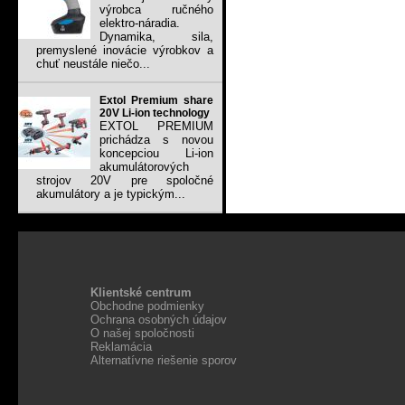
výrobca ručného
elektro-náradia.
Dynamika, sila,
premyslené inovácie výrobkov a
chuť neustále niečo...
Extol Premium share
20V Li-ion technology
EXTOL PREMIUM
prichádza s novou
koncepciou Li-ion
akumulátorových
strojov 20V pre spoločné
akumulátory a je typickým...
Klientské centrum
Obchodne podmienky
Ochrana osobných údajov
O našej spoločnosti
Reklamácia
Alternatívne riešenie sporov