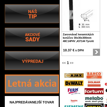
Zarovnávač keramických
kotúčov 30x30x300mm
48C14P4V ,437144 Tyrolit
10.37 €
s DPH
1
<<
>>
NAJPREDÁVANEJŠÍ TOVAR