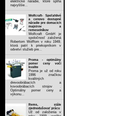
elektrické náradie, ktoré spĺňa
najvyššie...
Wolfcraft- Spoľahlivé
a cenovo dostupné
náradie pre domacich
majstrov a
remeselníkov
Wolfcraft GmbH je
spoločnosť založená
Robertom Wolffom v roku 1949,
ktorá patrí k priekopníkom v
odvetví služieb pre...
Proma - optimálny
pomer ceny voči
kvalite
Proma je už od roku
1996 značkou
kvalitných
drevoobrábacích a
kovoobrábacích strojov .
Optimálny pomer ceny a
výkonu...
Rems, stále
zjednodušovať prácu
Už od založenia v
roku 1909 vyrába