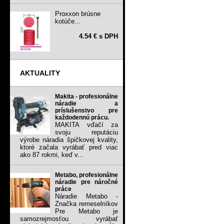
Proxxon brúsne
kotúče...
4.54 € s DPH
AKTUALITY
Makita - profesionálne
náradie a
príslušenstvo pre
každodennú prácu.
MAKITA vďačí za
svoju reputáciu
výrobe náradia špičkovej kvality,
ktoré začala vyrábať pred viac
ako 87 rokmi, keď v...
Metabo, profesionálne
náradie pre náročné
práce
Náradie Metabo -
Značka remeselníkov
Pre Metabo je
samozrejmosťou vyrábať