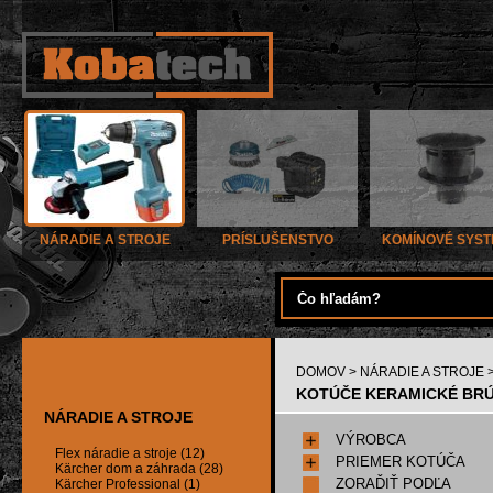
NÁRADIE A STROJE
PRÍSLUŠENSTVO
KOMÍNOVÉ SYS
DOMOV
>
NÁRADIE A STROJE
KOTÚČE KERAMICKÉ BRÚ
NÁRADIE A STROJE
VÝROBCA
Flex náradie a stroje (12)
PRIEMER KOTÚČA
Kärcher dom a záhrada (28)
ZORAĎIŤ PODĽA
Kärcher Professional (1)