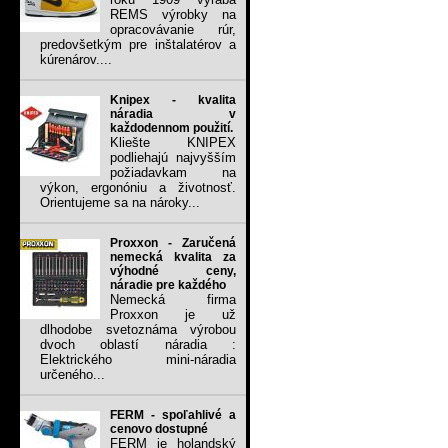
REMS výrobky na
opracovávanie rúr,
predovšetkým pre inštalatérov a
kúrenárov....
Knipex - kvalita
náradia v
každodennom použití.
Kliešte KNIPEX
podliehajú najvyšším
požiadavkam na
výkon, ergonóniu a životnosť.
Orientujeme sa na nároky...
Proxxon - Zaručená
nemecká kvalita za
výhodné ceny,
náradie pre každého
Nemecká firma
Proxxon je už
dlhodobe svetoznáma výrobou
dvoch oblastí náradia :
Elektrického mini-náradia
určeného...
FERM - spoľahlivé a
cenovo dostupné
FERM je holandský