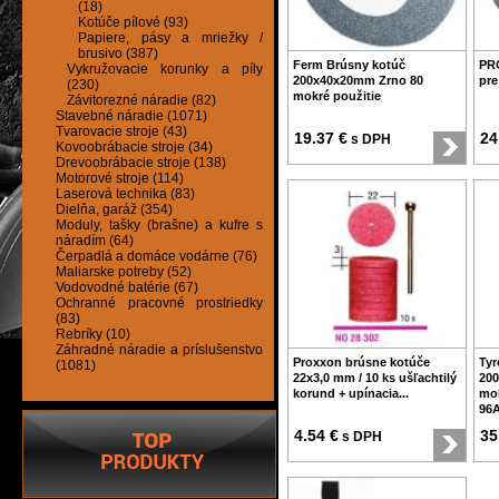
(18)
Kotúče pílové (93)
Papiere, pásy a mriežky /
brusivo (387)
Ferm Brúsny kotúč
PRO
Vykružovacie korunky a píly
200x40x20mm Zrno 80
pre
(230)
mokré použitie
Závitorezné náradie (82)
Stavebné náradie (1071)
Tvarovacie stroje (43)
19.37 €
24
s DPH
Kovoobrábacie stroje (34)
Drevoobrábacie stroje (138)
Motorové stroje (114)
Laserová technika (83)
Dielňa, garáž (354)
Moduly, tašky (brašne) a kufre s
náradím (64)
Čerpadlá a domáce vodárne (76)
Maliarske potreby (52)
Vodovodné batérie (67)
Ochranné pracovné prostriedky
(83)
Rebríky (10)
Záhradné náradie a príslušenstvo
Proxxon brúsne kotúče
Tyr
(1081)
22x3,0 mm / 10 ks ušľachtilý
20
korund + upínacia...
mok
96A
4.54 €
35
s DPH