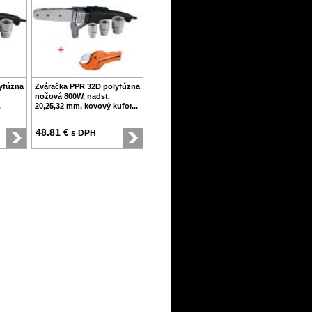
yfúzna
Zváračka PPR 32D polyfúzna
nožová 800W, nadst.
.
20,25,32 mm, kovový kufor...
48.81 €
s DPH