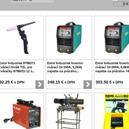
€
Extol Industrial 8798271
Extol Industrial Invertor
Extol Industrial Invert
zvárací horák TIG, pre
zvárací 10-160A, 5,2kW,
zvárací 10-200A, 6,8kW
zváračky 8796011-12 s...
napätie na prázdno...
napätie na prázdno 74V
92.25 €
248.15 €
303.50 €
s DPH
s DPH
s DPH