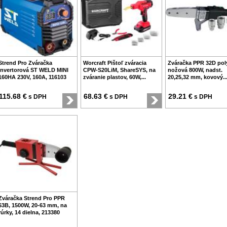
Strend Pro Zváračka
Worcraft Pištoľ zváracia
Zváračka PPR 32D pol
invertorová ST WELD MINI
CPW-S20LiM, ShareSYS, na
nožová 800W, nadst.
160HA 230V, 160A, 116103
zváranie plastov, 60W,...
20,25,32 mm, kovový..
115.68 €
68.63 €
29.21 €
s DPH
s DPH
s DPH
Zváračka Strend Pro PPR
63B, 1500W, 20-63 mm, na
rúrky, 14 dielna, 213380