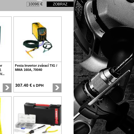
€
or
Festa Invertor zvárací TIG /
,
MMA 160A, 70040
...
307.40 €
s DPH