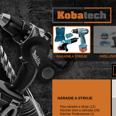
NÁRADIE A STROJE
PRÍSLUŠE
NÁRADIE A STROJE
Flex náradie a stroje (12)
Kärcher dom a záhrada (28)
Kärcher Professional (1)