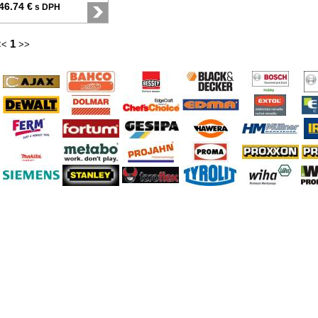
46.74 €
s DPH
1
<<
>>