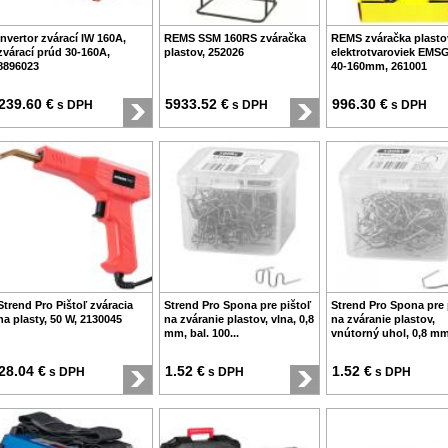
Invertor zvárací IW 160A,
REMS SSM 160RS zváračka
REMS zváračka plast
zvárací prúd 30-160A,
plastov, 252026
elektrotvaroviek EMSG
8896023
40-160mm, 261001
239.60 €
5933.52 €
996.30 €
s DPH
s DPH
s DPH
Strend Pro Pištoľ zváracia
Strend Pro Spona pre pištoľ
Strend Pro Spona pre 
na plasty, 50 W, 2130045
na zváranie plastov, vlna, 0,8
na zváranie plastov,
mm, bal. 100...
vnútorný uhol, 0,8 mm,
28.04 €
1.52 €
1.52 €
s DPH
s DPH
s DPH