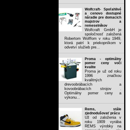
Wolfcraft- Spoľahlivé
a cenovo dostupné
náradie pre domacich
majstrov a
remeselníkov
Wolfcraft GmbH je
spoločnosť založená
Robertom Wolffom v roku 1949,
ktorá patrí k priekopníkom v
odvetví služieb pre...
Proma - optimálny
pomer ceny voči
kvalite
Proma je už od roku
1996 značkou
kvalitných
drevoobrábacích a
kovoobrábacích strojov .
Optimálny pomer ceny a
výkonu...
Rems, stále
zjednodušovať prácu
Už od založenia v
roku 1909 vyrába
REMS výrobky na