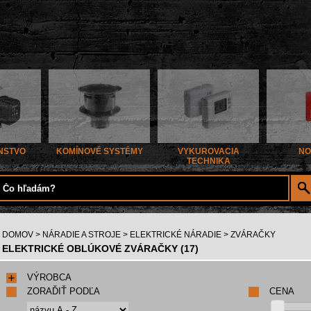
NSTVO
KOMÍNOVÉ SYSTÉMY
VYKUROVACIA
NO
TECHNIKA
DOMOV
>
NÁRADIE A STROJE
>
ELEKTRICKÉ NÁRADIE
> ZVÁRAČKY
ELEKTRICKÉ OBLÚKOVÉ ZVÁRAČKY (17)
VÝROBCA
ZORAĎIŤ PODĽA
CENA