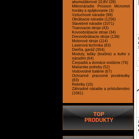
akumulátorové 10,8V (28)
Mikronáradie Proxxon Micromot
horáky a spájkovanie (3)
Vzduchové náradie (99)
Obrábacie náradie (1256)
Stavebné náradie (1071)
Tvarovacie stroje (43)
Kovoobrábacie stroje (34)
Drevoobrábacie stroje (138)
Motorové stroje (114)
Laserová technika (83)
Dielňa, garáž (354)
Moduly, tašky (brašne) a kufre s
náradím (64)
Čerpadlá a domáce vodárne (76)
Maliarske potreby (52)
Vodovodné batérie (67)
Ochranné pracovné prostriedky
(83)
Rebríky (10)
Záhradné náradie a príslušenstvo
(1081)