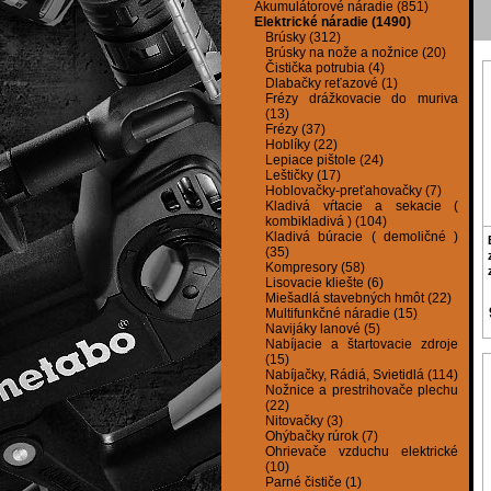
Akumulátorové náradie (851)
Elektrické náradie (1490)
Brúsky (312)
Brúsky na nože a nožnice (20)
Čistička potrubia (4)
Dlabačky reťazové (1)
Frézy drážkovacie do muriva
(13)
Frézy (37)
Hoblíky (22)
Lepiace pištole (24)
Leštičky (17)
Hoblovačky-preťahovačky (7)
Kladivá vŕtacie a sekacie (
kombikladivá ) (104)
Kladivá búracie ( demoličné )
(35)
Kompresory (58)
Lisovacie kliešte (6)
Miešadlá stavebných hmôt (22)
Multifunkčné náradie (15)
Navijáky lanové (5)
Nabíjacie a štartovacie zdroje
(15)
Nabíjačky, Rádiá, Svietidlá (114)
Nožnice a prestrihovače plechu
(22)
Nitovačky (3)
Ohýbačky rúrok (7)
Ohrievače vzduchu elektrické
(10)
Parné čističe (1)