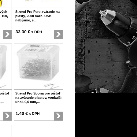
ových
Strend Pro Pero zváracie na
 160,
plasty, 2000 mAh. USB
nabíjanie, s...
33.30 €
s DPH
pištoľ
Strend Pro Spona pre pištoľ
na zváranie plastov, vonkajší
...
uhol, 0,6 mm,...
1.40 €
s DPH