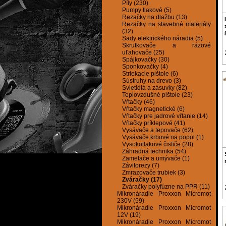
Píly (230)
Pumpy tlakové (5)
Rezačky na dlažbu (13)
Rezačky na stavebné materiály
(32)
Sady elektrického náradia (5)
Skrutkovače a rázové
uťahovače (25)
Spájkovačky (30)
Sponkovačky (4)
Striekacie pištole (6)
Sústruhy na drevo (3)
Svietidlá a zásuvky (82)
Teplovzdušné pištole (23)
Vŕtačky (46)
Vŕtačky magnetické (6)
Vŕtačky pre jadrové vŕtanie (14)
Vŕtačky príklepové (41)
Vysávače a tepovače (62)
Vysávače krbové na popol (1)
Vysokotlakové čističe (28)
Záhradná technika (54)
Zametače a umývače (1)
Závitorezy (7)
Zmrazovače trubiek (3)
Zváračky (17)
Zváračky polyfúzne na PPR (11)
Mikronáradie Proxxon Micromot
230V (59)
Mikronáradie Proxxon Micromot
12V (19)
Mikronáradie Proxxon Micromot