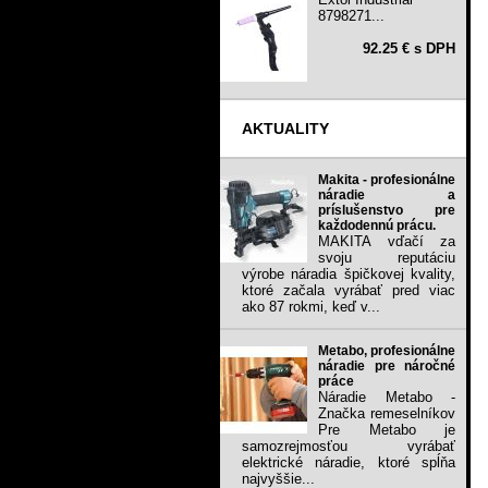
8798271...
92.25 € s DPH
AKTUALITY
Makita - profesionálne
náradie a
príslušenstvo pre
každodennú prácu.
MAKITA vďačí za
svoju reputáciu
výrobe náradia špičkovej kvality,
ktoré začala vyrábať pred viac
ako 87 rokmi, keď v...
Metabo, profesionálne
náradie pre náročné
práce
Náradie Metabo -
Značka remeselníkov
Pre Metabo je
samozrejmosťou vyrábať
elektrické náradie, ktoré spĺňa
najvyššie...