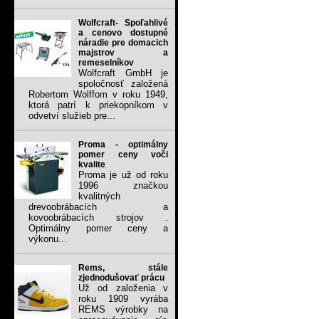
Wolfcraft- Spoľahlivé
a cenovo dostupné
náradie pre domacich
majstrov a
remeselníkov
Wolfcraft GmbH je
spoločnosť založená
Robertom Wolffom v roku 1949,
ktorá patrí k priekopníkom v
odvetví služieb pre...
Proma - optimálny
pomer ceny voči
kvalite
Proma je už od roku
1996 značkou
kvalitných
drevoobrábacích a
kovoobrábacích strojov .
Optimálny pomer ceny a
výkonu...
Rems, stále
zjednodušovať prácu
Už od založenia v
roku 1909 vyrába
REMS výrobky na