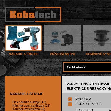
NÁRADIE A STROJE
PRÍSLUŠENSTVO
KOMÍNOVÉ SYS
DOMOV
>
NÁRADIE A STROJE
ELEKTRICKÉ REZAČKY NA
NÁRADIE A STROJE
VÝROBCA
Flex náradie a stroje (12)
ZORAĎIŤ PODĽA
Kärcher dom a záhrada (28)
Kärcher Professional (1)