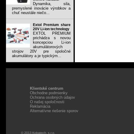
Dynamika, sila,
premyslené inovácie výrobkov a
chuť neustále niečo...
Extol Premium share
20V Li-ion technology
EXTOL PREMIUM
prichádza s novou
koncepciou Li-ion
akumulátorových
strojov 20V pre spoločné
akumulátory a je typickým...
Klientské centrum
Obchodne podmienky
Ochrana osobných údajov
O našej spoločnosti
Reklamácia
Alternatívne riešenie sporov
© 2013 Kobatech, s.r.o.