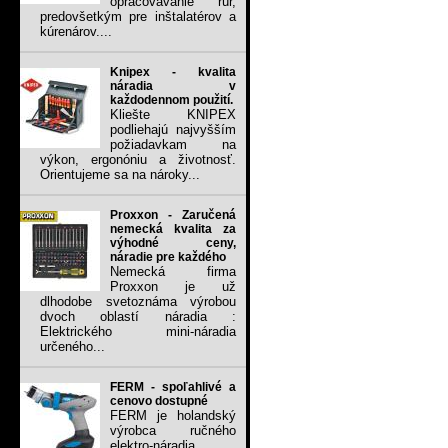
opracovávanie rúr,
predovšetkým pre inštalatérov a
kúrenárov....
Knipex - kvalita
náradia v
každodennom použití.
Kliešte KNIPEX
podliehajú najvyšším
požiadavkam na
výkon, ergonóniu a životnosť.
Orientujeme sa na nároky...
Proxxon - Zaručená
nemecká kvalita za
výhodné ceny,
náradie pre každého
Nemecká firma
Proxxon je už
dlhodobe svetoznáma výrobou
dvoch oblastí náradia :
Elektrického mini-náradia
určeného...
FERM - spoľahlivé a
cenovo dostupné
FERM je holandský
výrobca ručného
elektro-náradia.