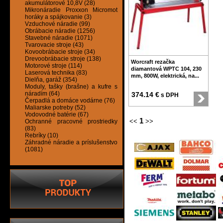
akumulátorové 10,8V (28)
Mikronáradie Proxxon Micromot
horáky a spájkovanie (3)
Vzduchové náradie (99)
Obrábacie náradie (1256)
Stavebné náradie (1071)
Tvarovacie stroje (43)
Kovoobrábacie stroje (34)
Drevoobrábacie stroje (138)
Worcraft rezačka
Motorové stroje (114)
diamantová WPTC 104, 230
Laserová technika (83)
mm, 800W, elektrická, na...
Dielňa, garáž (354)
Moduly, tašky (brašne) a kufre s
náradím (64)
374.14 €
s DPH
Čerpadlá a domáce vodárne (76)
Maliarske potreby (52)
Vodovodné batérie (67)
1
<<
>>
Ochranné pracovné prostriedky
(83)
Rebríky (10)
Záhradné náradie a príslušenstvo
(1081)