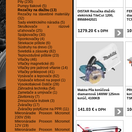
Píly (230)
Pumpy tlakové (5)
Rezačky na dlažbu (13)
DISTAR Rezačka dlaždíc
FE
Rezačky na stavebné materiály
elektrická TileCut 1200,
dia
(32)
89568442021
TC
Sady elektrického náradia (5)
Skrutkovače a rázové
1279.20 €
10
uťahovače (25)
s DPH
Spájkovačky (30)
Sponkovačky (4)
Striekacie pištole (6)
Sústruhy na drevo (3)
Svietidlá a zásuvky (82)
Teplovzdušné pištole (23)
Vŕtačky (46)
Vŕtačky magnetické (6)
Vŕtačky pre jadrové vŕtanie (14)
Vŕtačky príklepové (41)
Vysávače a tepovače (62)
Vysávače krbové na popol (1)
Vysokotlakové čističe (28)
Záhradná technika (54)
Makita Píla kotúčová
PR
Zametače a umývače (1)
diamantová 1400W/ 125mm
kot
Závitorezy (7)
kotúč, 4100KB
TS
Zmrazovače trubiek (3)
Zváračky (17)
Zváračky polyfúzne na PPR (11)
141.03 €
10
s DPH
Mikronáradie Proxxon Micromot
230V (59)
Mikronáradie Proxxon Micromot
12V (19)
Mikronáradie Proxxon Micromot