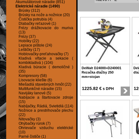
Akumulátorové náradie (851)
Elektrické náradie (1490)
Brúsky (312)
Brúsky na nože a nožnice (20)
Čistička potrubia (4)
Dlabačky reťazové (1)
Frézy drážkovacie do muriva
(13)
Frézy (37)
Hoblíky (22)
Lepiace pištole (24)
Leštičky (17)
Hoblovačky-preťahovačky (7)
Kladivá vŕtacie a sekacie (
kombikladivá ) (104)
Kladivá búracie ( demoličné )
DeWalt D24000+D240001
DeW
(35)
Rezačka dlažby 250
dla
Kompresory (58)
mm+stojan
Lisovacie kliešte (6)
Miešadlá stavebných hmôt (22)
1225.82 €
12
Multifunkčné náradie (15)
s DPH
Navijáky lanové (5)
Nabíjacie a štartovacie zdroje
(15)
Nabíjačky, Rádiá, Svietidlá (114)
Nožnice a prestrihovače plechu
(22)
Nitovačky (3)
Ohýbačky rúrok (7)
Ohrievače vzduchu elektrické
(10)
Parné čističe (1)