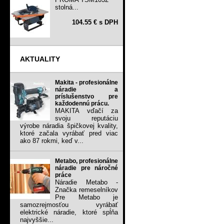
stolná...
104.55 € s DPH
AKTUALITY
Makita - profesionálne
náradie a
príslušenstvo pre
každodennú prácu.
MAKITA vďačí za
svoju reputáciu
výrobe náradia špičkovej kvality,
ktoré začala vyrábať pred viac
ako 87 rokmi, keď v...
Metabo, profesionálne
náradie pre náročné
práce
Náradie Metabo -
Značka remeselníkov
Pre Metabo je
samozrejmosťou vyrábať
elektrické náradie, ktoré spĺňa
najvyššie...