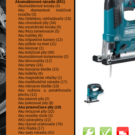
Akumulátorové náradie (851)
Akumulátorové brúsky (4)
Aku diamantové kotúčové
rezačky (3)
Aku Detektory, vyhľadávače (18)
Aku chvostové píly (34)
Aku excentrické brúsky (5)
Aku frézy lamelovacie (5)
Aku hoblíky (6)
Aku inšpekčné kamery (12)
Aku pištole na tmel (11)
Aku kávovar (1)
Aku kotúčové píly (40)
Akumulátorové kompresory (2)
Aku klincovačky (12)
Aku lampy (16)
Aku lisovacie kliešte (15)
Aku leštičky (6)
Aku magneticke vŕtačky (1)
Aku multifunkčné náradie (17)
Aku nitovacie kliešte (10)
Aku nožnice a prestrihovače
plechu (12)
Aku pásové píly (2)
Aku pokosové píly (8)
Aku priamočiare píly (19)
Aku reťazové píly (32)
Aku rezačky rúrok (3)
AKU plotostrihy (22)
Aku rázové uťahovače (76)
AKU Rádiá (17)
Aku sady náradia (41)