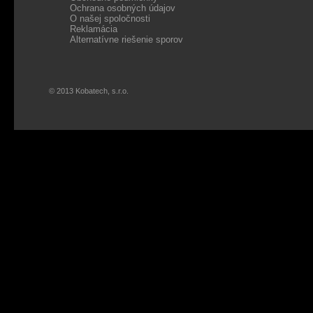
Ochrana osobných údajov
O našej spoločnosti
Reklamácia
Alternatívne riešenie sporov
© 2013 Kobatech, s.r.o.