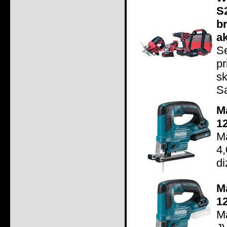
S
b
a
S
p
sk
Sa
M
1
Ma
4
di
M
1
Ma