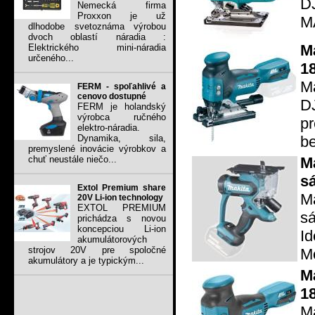
D
Nemecká firma
Proxxon je už
M
dlhodobe svetoznáma výrobou
dvoch oblastí náradia :
M
Elektrického mini-náradia
určeného...
1
Ma
FERM - spoľahlivé a
cenovo dostupné
D
FERM je holandský
výrobca ručného
p
elektro-náradia.
be
Dynamika, sila,
premyslené inovácie výrobkov a
M
chuť neustále niečo...
s
Extol Premium share
M
20V Li-ion technology
EXTOL PREMIUM
s
prichádza s novou
koncepciou Li-ion
I
akumulátorových
strojov 20V pre spoločné
Mo
akumulátory a je typickým...
M
1
Ma