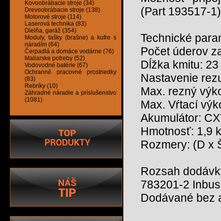
Kovoobrábacie stroje (34)
(Part 193517-1)
Drevoobrábacie stroje (138)
Motorové stroje (114)
Laserová technika (83)
Dielňa, garáž (354)
Technické para
Moduly, tašky (brašne) a kufre s
náradím (64)
Počet úderov za
Čerpadlá a domáce vodárne (76)
Maliarske potreby (52)
Dĺžka kmitu: 2
Vodovodné batérie (67)
Ochranné pracovné prostriedky
Nastavenie rez
(83)
Rebríky (10)
Max. rezný výk
Záhradné náradie a príslušenstvo
(1081)
Max. Vŕtací výko
Akumulátor: CX
Hmotnosť: 1,9 
Rozmery: (D x 
Rozsah dodávk
783201-2 Inbus
Dodávané bez ak