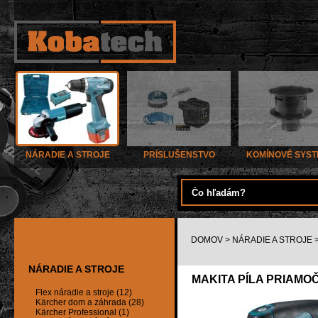
NÁRADIE A STROJE
PRÍSLUŠENSTVO
KOMÍNOVÉ SYS
DOMOV
>
NÁRADIE A STROJE
NÁRADIE A STROJE
MAKITA PÍLA PRIAMOČ
Flex náradie a stroje (12)
Kärcher dom a záhrada (28)
Kärcher Professional (1)