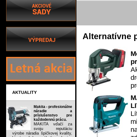
Alternatívne 
M
pr
A
d
pr
AKTUALITY
M
L
Makita - profesionálne
náradie a
L
príslušenstvo pre
každodennú prácu.
m
MAKITA vďačí za
na
svoju reputáciu
výrobe náradia špičkovej kvality,