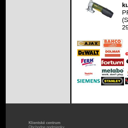
ku
P
(
29
Klientské centrum
Obchodne podmienky