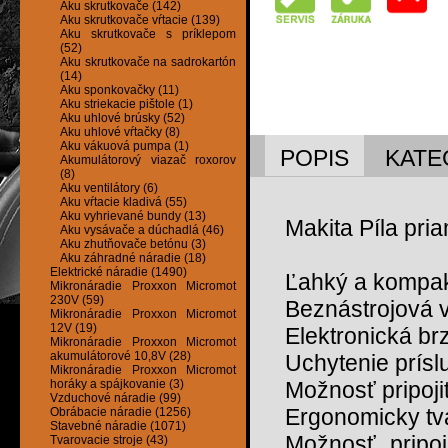
Aku skrutkovače (142)
Aku skrutkovače vŕtacie (139)
Aku skrutkovače s príklepom
(52)
Aku skrutkovače na sadrokartón
(14)
Aku sponkovačky (11)
Aku striekacie pištole (1)
Aku uhlové brúsky (52)
Aku uhlové vŕtačky (8)
Aku vákuová pumpa (1)
POPIS
KATE
Akumulátorový viazač roxorov
(8)
Aku ventilátory (6)
Aku vŕtacie kladivá (55)
Aku vyhrievané bundy (13)
Makita Píla pr
Aku vysávače a dúchadlá (46)
Aku zhutňovače betónu (3)
Aku záhradné náradie (18)
Elektrické náradie (1490)
Ľahký a kompak
Mikronáradie Proxxon Micromot
230V (59)
Beznástrojová 
Mikronáradie Proxxon Micromot
12V (19)
Elektronická b
Mikronáradie Proxxon Micromot
akumulátorové 10,8V (28)
Uchytenie prís
Mikronáradie Proxxon Micromot
horáky a spájkovanie (3)
Možnosť pripoji
Vzduchové náradie (99)
Ergonomicky tv
Obrábacie náradie (1256)
Stavebné náradie (1071)
Možnosť pripoj
Tvarovacie stroje (43)