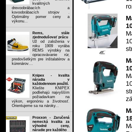
kvalitných
ro
drevoobrábacích a
kovoobrábacích strojov .
M
Optimálny pomer ceny a
výkonu...
1
M
Rems, stále
zjednodušovať prácu
1
Už od založenia v
roku 1909 vyrába
st
REMS výrobky na
opracovávanie rúr,
M
predovšetkým pre inštalatérov a
kúrenárov....
1
M
Knipex - kvalita
náradia v
1
každodennom použití.
Kliešte KNIPEX
s
podliehajú najvyšším
požiadavkam na
zá
výkon, ergonóniu a životnosť.
Orientujeme sa na nároky...
M
1
Proxxon - Zaručená
nemecká kvalita za
Ma
výhodné ceny,
náradie pre každého