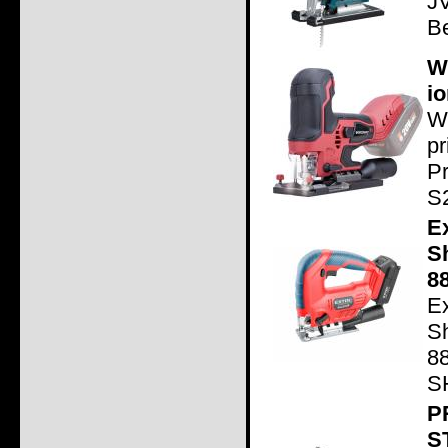
J
Be
W
io
Wo
p
P
S2
E
S
8
E
S
8
S
P
S