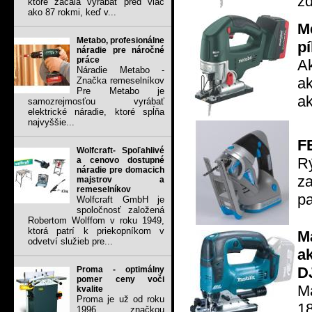
zd
ktoré začala vyrábať pred viac
ako 87 rokmi, keď v...
M
Metabo, profesionálne
p
náradie pre náročné
práce
A
Náradie Metabo -
ak
Značka remeselníkov
Pre Metabo je
ak
samozrejmosťou vyrábať
elektrické náradie, ktoré spĺňa
najvyššie...
F
Wolfcraft- Spoľahlivé
Rý
a cenovo dostupné
náradie pre domacich
za
majstrov a
remeselníkov
pa
Wolfcraft GmbH je
spoločnosť založená
Robertom Wolffom v roku 1949,
ktorá patrí k priekopníkom v
M
odvetví služieb pre...
a
D
Proma - optimálny
pomer ceny voči
Ma
kvalite
Proma je už od roku
1
1996 značkou