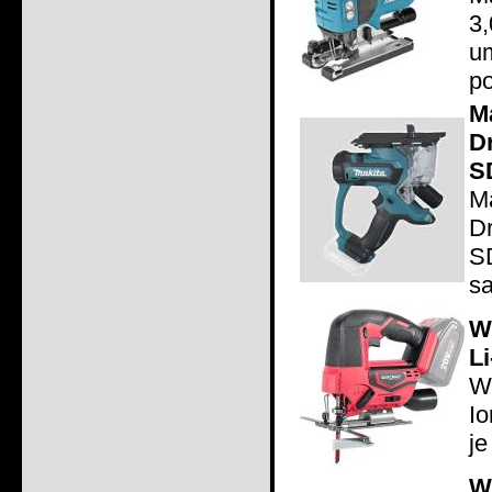
3
u
po
M
D
S
M
D
S
sa
W
Li
Wo
Io
je
W