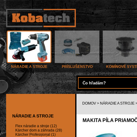
NÁRADIE A STROJE
PRÍSLUŠENSTVO
KOMÍNOVÉ SYS
DOMOV
>
NÁRADIE A STROJE
NÁRADIE A STROJE
MAKITA PÍLA PRIAMOČ
Flex náradie a stroje (12)
Kärcher dom a záhrada (28)
Kärcher Professional (1)