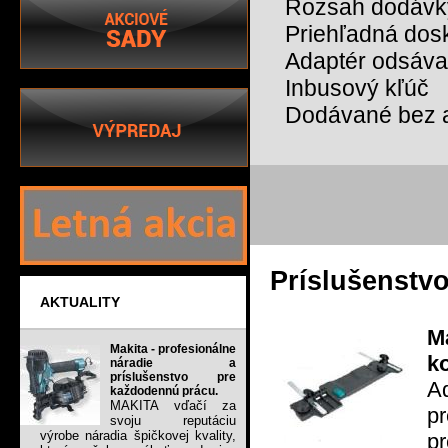
Rozsah dodávk
Priehľadná dos
Adaptér odsáva
Inbusový kľúč
Dodávané bez a
Príslušenstv
AKTUALITY
M
Makita - profesionálne
k
náradie a
príslušenstvo pre
Ad
každodennú prácu.
MAKITA vďačí za
p
svoju reputáciu
výrobe náradia špičkovej kvality,
pr