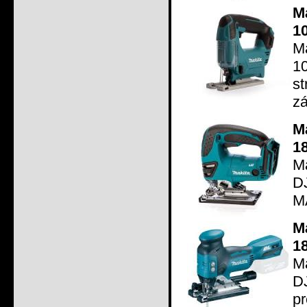
M
1
M
1
s
zá
M
1
Ma
D
M
M
1
Ma
D
p