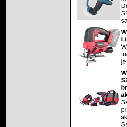
D
S
sa
W
Li
Wo
Io
je
W
S
b
a
S
p
sk
Sa