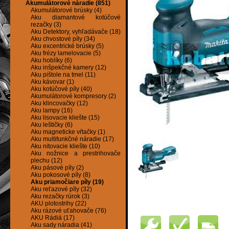
Akumulátorové náradie (851)
Akumulátorové brúsky (4)
Aku diamantové kotúčové
rezačky (3)
Aku Detektory, vyhľadávače (18)
Aku chvostové píly (34)
Aku excentrické brúsky (5)
Aku frézy lamelovacie (5)
Aku hoblíky (6)
Aku inšpekčné kamery (12)
Aku pištole na tmel (11)
Aku kávovar (1)
Aku kotúčové píly (40)
Akumulátorové kompresory (2)
Aku klincovačky (12)
Aku lampy (16)
Aku lisovacie kliešte (15)
Aku leštičky (6)
Aku magneticke vŕtačky (1)
Aku multifunkčné náradie (17)
Aku nitovacie kliešte (10)
Aku nožnice a prestrihovače
plechu (12)
Aku pásové píly (2)
Aku pokosové píly (8)
Aku priamočiare píly (19)
Aku reťazové píly (32)
Aku rezačky rúrok (3)
AKU plotostrihy (22)
Aku rázové uťahovače (76)
AKU Rádiá (17)
Aku sady náradia (41)