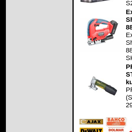
S2
E
S
8
E
S
8
S
P
S
ku
P
(
29