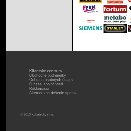
Klientské centrum
Obchodne podmienky
Ochrana osobných údajov
O našej spoločnosti
Reklamácia
Alternatívne riešenie sporov
© 2013 Kobatech, s.r.o.