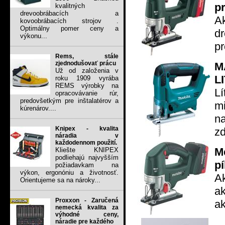
pr
kvalitných
drevoobrábacích a
A
kovoobrábacích strojov .
Optimálny pomer ceny a
d
výkonu...
pr
Rems, stále
zjednodušovať prácu
M
Už od založenia v
L
roku 1909 vyrába
REMS výrobky na
L
opracovávanie rúr,
predovšetkým pre inštalatérov a
m
kúrenárov....
na
Knipex - kvalita
zd
náradia v
každodennom použití.
M
Kliešte KNIPEX
podliehajú najvyšším
p
požiadavkam na
výkon, ergonóniu a životnosť.
A
Orientujeme sa na nároky...
ak
Proxxon - Zaručená
ak
nemecká kvalita za
výhodné ceny,
náradie pre každého