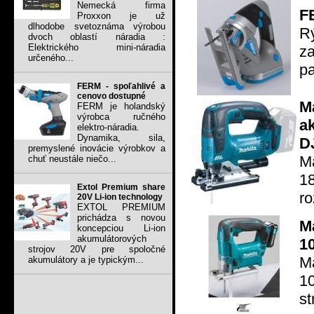
Nemecká firma
F
Proxxon je už
dlhodobe svetoznáma výrobou
Rý
dvoch oblastí náradia :
Elektrického mini-náradia
za
určeného...
pa
FERM - spoľahlivé a
cenovo dostupné
M
FERM je holandský
výrobca ručného
a
elektro-náradia.
Dynamika, sila,
D
premyslené inovácie výrobkov a
Ma
chuť neustále niečo...
1
Extol Premium share
ro
20V Li-ion technology
EXTOL PREMIUM
prichádza s novou
M
koncepciou Li-ion
akumulátorových
1
strojov 20V pre spoločné
M
akumulátory a je typickým...
1
st