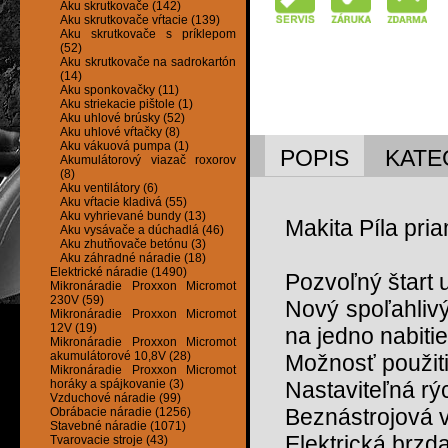
Aku skrutkovače (142)
Aku skrutkovače vŕtacie (139)
Aku skrutkovače s príklepom
(52)
Aku skrutkovače na sadrokartón
(14)
Aku sponkovačky (11)
Aku striekacie pištole (1)
Aku uhlové brúsky (52)
Aku uhlové vŕtačky (8)
Aku vákuová pumpa (1)
POPIS
KATE
Akumulátorový viazač roxorov
(8)
Aku ventilátory (6)
Aku vŕtacie kladivá (55)
Aku vyhrievané bundy (13)
Makita Píla pri
Aku vysávače a dúchadlá (46)
Aku zhutňovače betónu (3)
Aku záhradné náradie (18)
Elektrické náradie (1490)
Pozvoľný štart
Mikronáradie Proxxon Micromot
230V (59)
Nový spoľahlivý
Mikronáradie Proxxon Micromot
12V (19)
na jedno nabiti
Mikronáradie Proxxon Micromot
akumulátorové 10,8V (28)
Možnosť použiti
Mikronáradie Proxxon Micromot
horáky a spájkovanie (3)
Nastaviteľná rý
Vzduchové náradie (99)
Beznástrojová v
Obrábacie náradie (1256)
Stavebné náradie (1071)
Elektrická brzd
Tvarovacie stroje (43)