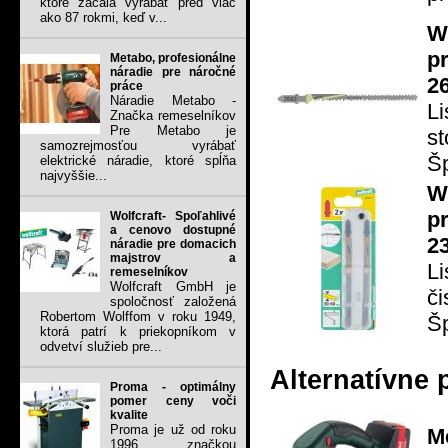
ktoré začala vyrábať pred viac
ako 87 rokmi, keď v...
W
p
Metabo, profesionálne
náradie pre náročné
2
práce
Náradie Metabo -
Li
Značka remeselníkov
Pre Metabo je
s
samozrejmosťou vyrábať
Šp
elektrické náradie, ktoré spĺňa
najvyššie...
W
p
Wolfcraft- Spoľahlivé
a cenovo dostupné
2
náradie pre domacich
majstrov a
Li
remeselníkov
Wolfcraft GmbH je
či
spoločnosť založená
Robertom Wolffom v roku 1949,
Šp
ktorá patrí k priekopníkom v
odvetví služieb pre...
Alternatívne 
Proma - optimálny
pomer ceny voči
kvalite
Proma je už od roku
M
1996 značkou