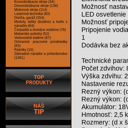
Kovoobrábacie stroje (34)
Možnosť nastav
Drevoobrábacie stroje (138)
Motorové stroje (114)
LED osvetlenie 
Laserová technika (83)
Dielňa, garáž (354)
Možnosť pripoj
Moduly, tašky (brašne) a kufre s
náradím (64)
Pripojenie vodi
Čerpadlá a domáce vodárne (76)
Maliarske potreby (52)
1
Vodovodné batérie (67)
Ochranné pracovné prostriedky
Dodávka bez ak
(83)
Rebríky (10)
Záhradné náradie a príslušenstvo
(1081)
Technické para
Počet zdvihov: 
Výška zdvihu: 
Nastavenie rez
Rezný výkon: (
Rezný výkon: (o
Akumulátor: 18
Hmotnosť: 2,5 
Rozmery: (d x š