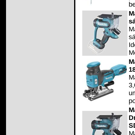
be
M
s
M
s
I
Mo
M
1
Ma
3
u
po
M
D
S
M