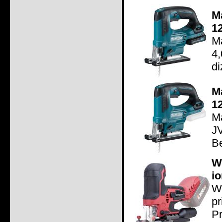
M
1
Ma
4
di
M
1
Ma
J
Be
W
io
Wo
p
P