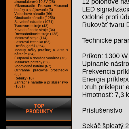
12 polohové na
akumulátorové 10,8V (28)
Mikronáradie Proxxon Micromot
LED signalizáci
horáky a spájkovanie (3)
Vzduchové náradie (99)
Odolné proti ú
Obrábacie náradie (1256)
Stavebné náradie (1071)
Rukoväť tvaru 
Tvarovacie stroje (43)
Kovoobrábacie stroje (34)
Drevoobrábacie stroje (138)
Motorové stroje (114)
Technické para
Laserová technika (83)
Dielňa, garáž (354)
Moduly, tašky (brašne) a kufre s
náradím (64)
Príkon: 1300 W
Čerpadlá a domáce vodárne (76)
Upínanie nástr
Maliarske potreby (52)
Vodovodné batérie (67)
Frekvencia prík
Ochranné pracovné prostriedky
(83)
Energia príklepu
Rebríky (10)
Záhradné náradie a príslušenstvo
Druh príklepu: 
(1081)
Hmotnosť: 7,3 
Príslušenstvo
Sekáč špicatý