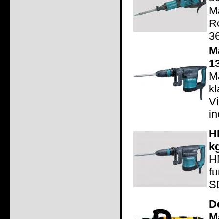
M
R
36
M
1
M
k
V
in
H
k
H
f
SD
D
M