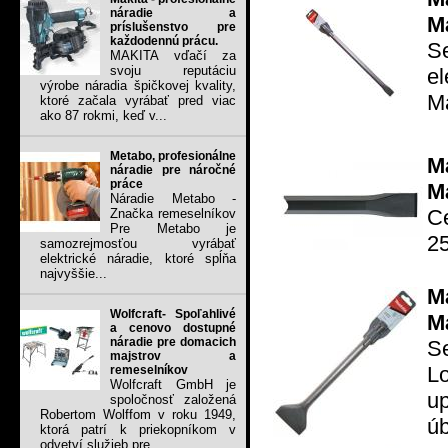
náradie a
M
príslušenstvo pre
každodennú prácu.
S
MAKITA vďačí za
svoju reputáciu
el
výrobe náradia špičkovej kvality,
Ma
ktoré začala vyrábať pred viac
ako 87 rokmi, keď v...
Metabo, profesionálne
M
náradie pre náročné
práce
M
Náradie Metabo -
C
Značka remeselníkov
Pre Metabo je
2
samozrejmosťou vyrábať
elektrické náradie, ktoré spĺňa
najvyššie...
M
Wolfcraft- Spoľahlivé
M
a cenovo dostupné
náradie pre domacich
S
majstrov a
Lo
remeselníkov
Wolfcraft GmbH je
u
spoločnosť založená
Robertom Wolffom v roku 1949,
úb
ktorá patrí k priekopníkom v
odvetví služieb pre...