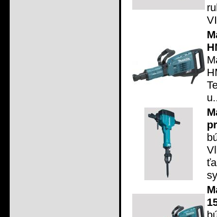
r
V
M
H
M
H
Te
u.
M
p
b
V
ť
s
M
1
b