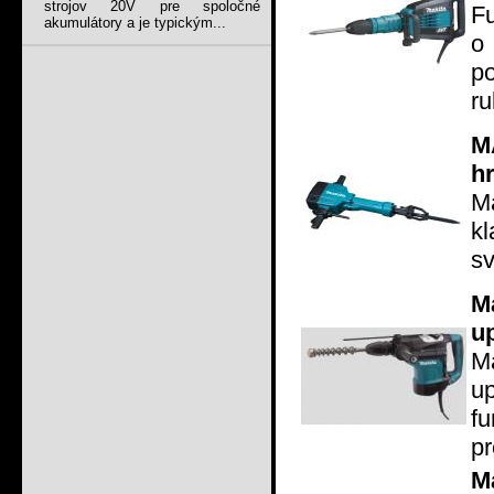
strojov 20V pre spoločné
Fu
akumulátory a je typickým...
o
p
ru
M
h
M
kl
sv
M
u
M
u
fu
pr
M