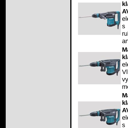
k
A
e
s
r
an
M
k
e
V
v
m
M
k
A
e
s