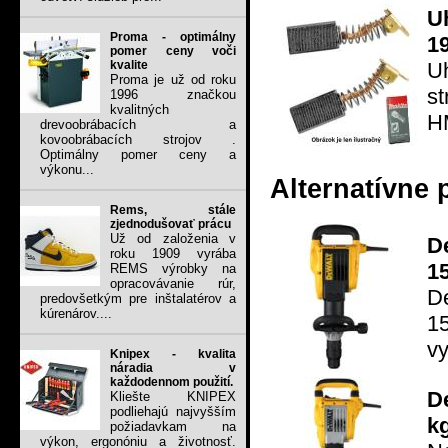
U
Proma - optimálny
1
pomer ceny voči
U
kvalite
Proma je už od roku
st
1996 značkou
kvalitných
H
drevoobrábacích a
kovoobrábacích strojov .
Optimálny pomer ceny a
výkonu...
Alternatívne 
Rems, stále
zjednodušovať prácu
Už od založenia v
D
roku 1909 vyrába
1
REMS výrobky na
opracovávanie rúr,
D
predovšetkým pre inštalatérov a
kúrenárov....
1
vy
Knipex - kvalita
náradia v
každodennom použití.
D
Kliešte KNIPEX
podliehajú najvyšším
kg
požiadavkam na
výkon, ergonóniu a životnosť.