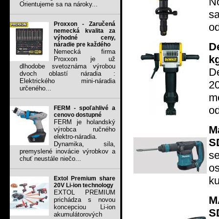
N
Orientujeme sa na nároky...
sa
Proxxon - Zaručená
od
nemecká kvalita za
výhodné ceny,
D
náradie pre každého
Nemecká firma
k
Proxxon je už
dlhodobe svetoznáma výrobou
De
dvoch oblastí náradia :
Elektrického mini-náradia
2
určeného...
m
od
FERM - spoľahlivé a
cenovo dostupné
FERM je holandský
M
výrobca ručného
elektro-náradia.
S
Dynamika, sila,
premyslené inovácie výrobkov a
s
chuť neustále niečo...
os
ku
Extol Premium share
20V Li-ion technology
EXTOL PREMIUM
M
prichádza s novou
koncepciou Li-ion
S
akumulátorových