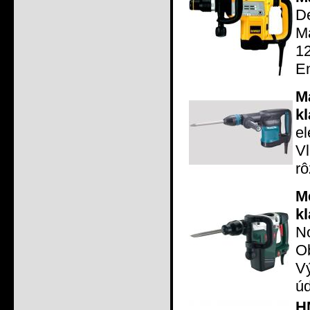
D
M
1
En
M
k
e
V
rô
M
kl
N
O
V
úd
H