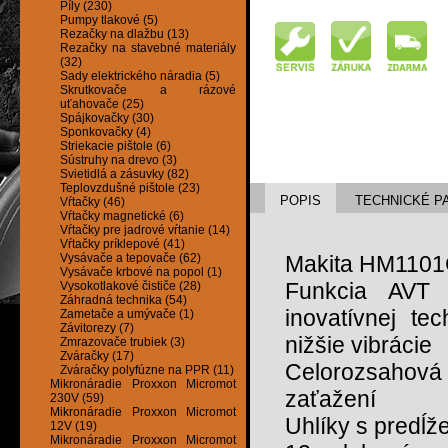
Píly (230)
Pumpy tlakové (5)
Rezačky na dlažbu (13)
Rezačky na stavebné materiály
(32)
Sady elektrického náradia (5)
Skrutkovače a rázové
uťahovače (25)
Spájkovačky (30)
Sponkovačky (4)
Striekacie pištole (6)
Sústruhy na drevo (3)
Svietidlá a zásuvky (82)
Teplovzdušné pištole (23)
POPIS
TECHNICKÉ P
Vŕtačky (46)
Vŕtačky magnetické (6)
Vŕtačky pre jadrové vŕtanie (14)
Vŕtačky príklepové (41)
Vysávače a tepovače (62)
Makita HM1101
Vysávače krbové na popol (1)
Funkcia AVT 
Vysokotlakové čističe (28)
Záhradná technika (54)
inovatívnej te
Zametače a umývače (1)
Závitorezy (7)
nižšie vibrácie
Zmrazovače trubiek (3)
Zváračky (17)
Celorozsahová 
Zváračky polyfúzne na PPR (11)
Mikronáradie Proxxon Micromot
zaťažení
230V (59)
Mikronáradie Proxxon Micromot
Uhlíky s predĺ
12V (19)
Mikronáradie Proxxon Micromot