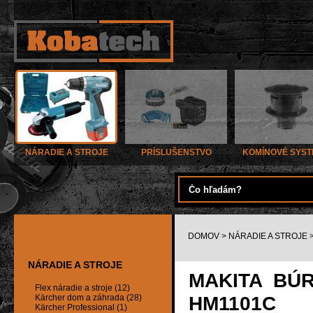
NÁRADIE A STROJE
PRÍSLUŠENSTVO
KOMÍNOVÉ SYS
DOMOV
>
NÁRADIE A STROJE
NÁRADIE A STROJE
MAKITA BÚR
Flex náradie a stroje (12)
HM1101C
Kärcher dom a záhrada (28)
Kärcher Professional (1)