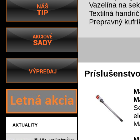
Vazelína na se
Textilná handri
Prepravný kufrí
Príslušenstv
M
M
S
el
Ma
AKTUALITY
M
Makita - profesionálne