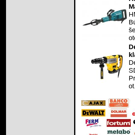
M
H
Bú
š
ot
D
k
D
S
P
ot