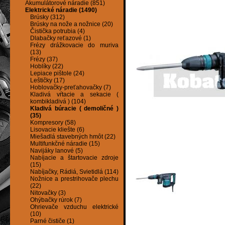
Akumulátorové náradie (851)
Elektrické náradie (1490)
Brúsky (312)
Brúsky na nože a nožnice (20)
Čistička potrubia (4)
Dlabačky reťazové (1)
Frézy drážkovacie do muriva
(13)
Frézy (37)
Hoblíky (22)
Lepiace pištole (24)
Leštičky (17)
Hoblovačky-preťahovačky (7)
Kladivá vŕtacie a sekacie (
kombikladivá ) (104)
Kladivá búracie ( demoličné )
(35)
Kompresory (58)
Lisovacie kliešte (6)
Miešadlá stavebných hmôt (22)
Multifunkčné náradie (15)
Navijáky lanové (5)
Nabíjacie a štartovacie zdroje
(15)
Nabíjačky, Rádiá, Svietidlá (114)
Nožnice a prestrihovače plechu
(22)
Nitovačky (3)
Ohýbačky rúrok (7)
Ohrievače vzduchu elektrické
(10)
Parné čističe (1)