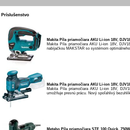
Príslušenstvo
Makita Píla priamočiara AKU Li-ion 18V, DJV1
Makita Píla priamočiara AKU Li-ion 18V, DJV18
nabíjačkou MAKSTAR so systémom optimálneho.
Makita Píla priamočiara AKU Li-ion 18V, DJV1
Makita Píla priamočiara AKU Li-ion 18V, DJV1
umožňuje presnú prácu. Nový spoľahlivý bezuhlík
Metabo Píla priamočiara STE 100 Quick, 750W