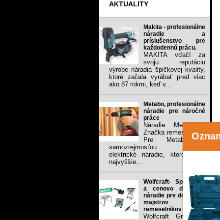
AKTUALITY
Makita - profesionálne
náradie a
príslušenstvo pre
každodennú prácu.
MAKITA vďačí za
svoju reputáciu
výrobe náradia špičkovej kvality,
ktoré začala vyrábať pred viac
ako 87 rokmi, keď v...
Metabo, profesionálne
náradie pre náročné
práce
Náradie Metabo -
Značka remeselníkov
Ozna
Pre Metabo je
samozrejmosťou vyrábať
elektrické náradie, ktoré spĺňa
najvyššie...
Wolfcraft- Spoľahlivé
a cenovo dostupné
náradie pre domacich
majstrov a
remeselníkov
Wolfcraft GmbH je