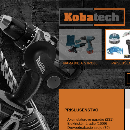
NÁRADIE A STROJE
PRÍSLUŠE
PRÍSLUŠENSTVO
Akumulátorové náradie (231)
Elektrické náradie (1609)
Drevoobrábacie stroje (79)