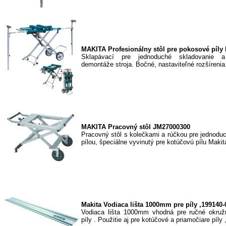
MAKITA Profesionálny stôl pre pokosové píl
Sklapávací pre jednoduché skladovanie a
demontáže stroja. Bočné, nastaviteľné rozšírenia.
MAKITA Pracovný stôl JM27000300
Pracovný stôl s kolečkami a rúčkou pre jednodu
pílou, špeciálne vyvinutý pre kotúčovú pílu Makita
Makita Vodiaca lišta 1000mm pre píly ,199140-
Vodiaca lišta 1000mm vhodná pre ručné okruž
píly . Použitie aj pre kotúčové a priamočiare píly ,