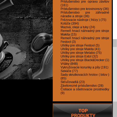
Príslušenstvo pre opravu závitov
(161)
Príslušenstvo pre krovinorezy (36)
Príslušenstvo pre záhradné
náradie a stroje (36)
Frézovacie nástroje ( frézy ) (75)
Kotúče (394)
Mazivá, oleje a tuky (24)
Remeň hnací náhradný pre stroje
Makita (15)
Remeň hnací náhradný pre stroje
Festool (3)
Uhlíky pre stroje Festool (5)
Uhlíky pre stroje Makita (41)
Uhlíky pre stroje Metabo (75)
Uhlíky pre stroje Extol (32)
Uhlíky pre stroje Black&Decker (1)
Vrtáky (848)
Vykružovacie korunky a píly (191)
Sekáče (77)
Sady skrutkovacích hrotov ( bitov )
(85)
Skľučovadlá (23)
Závitorezné príslušenstvo (28)
Čistiace a ošetrovacie prostriedky
(9)