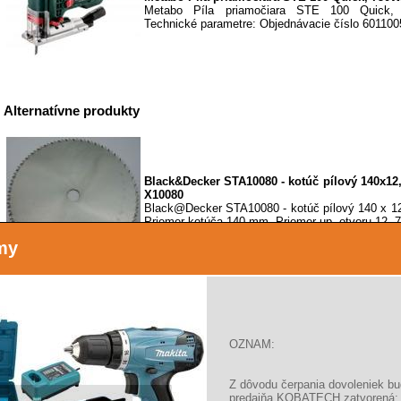
Metabo Píla priamočiara STE 100 Quick,
Technické parametre: Objednávacie číslo 601100
Alternatívne produkty
Black&Decker STA10080 - kotúč pílový 140x1
X10080
Black@Decker STA10080 - kotúč pílový 140 x 
Priemer kotúča 140 mm. Priemer up. otvoru 12, 7
my
Black&Decker STA10290 - kotúč pílový 170x1
Black@Decker STA10290 - kotúč pílový 170 x 
OZNAM:
Priemer kotúča 170 mm. Priemer up. otvoru 16,0
Z dôvodu čerpania dovoleniek b
predajňa KOBATECH zatvorená: