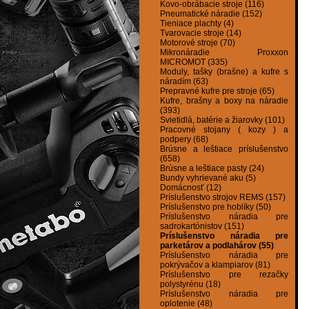
Kovo-obrábacie stroje (116)
Pneumatické náradie (152)
Tieniace plachty (4)
Tvarovacie stroje (14)
Motorové stroje (70)
Mikronáradie Proxxon
MICROMOT (335)
Moduly, tašky (brašne) a kufre s
náradím (63)
Prepravné kufre pre stroje (65)
Kufre, brašny a boxy na náradie
(393)
Svietidlá, batérie a žiarovky (101)
Pracovné stojany ( kozy ) a
podpery (68)
Brúsne a leštiace príslušenstvo
(658)
Brúsne a leštiace pasty (24)
Bundy vyhrievané aku (5)
Domácnosť (12)
Príslušenstvo strojov REMS (157)
Príslušenstvo pre hoblíky (50)
Príslušenstvo náradia pre
sadrokartónistov (151)
Príslušenstvo náradia pre
parketárov a podlahárov (55)
Príslušenstvo náradia pre
pokrývačov a klampiarov (81)
Príslušenstvo pre rezačky
polystyrénu (18)
Príslušenstvo náradia pre
oplotenie (48)