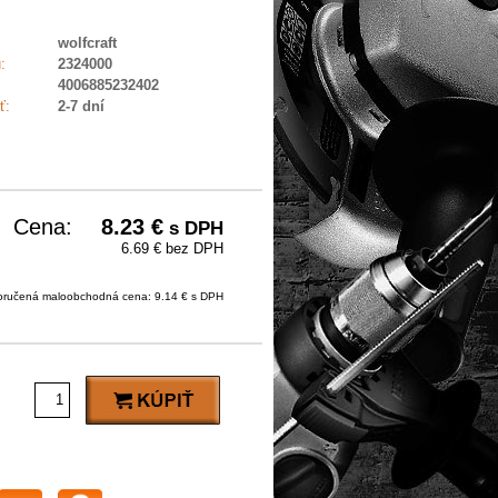
wolfcraft
:
2324000
4006885232402
ť:
2-7 dní
Cena:
8.23
€
s DPH
6.69 € bez DPH
ručená maloobchodná cena: 9.14 € s DPH