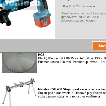
3.8.-7.8. 2026: zatvorené
Objednávky z týchto dní sa budú
Black&Decker X10205 - kotúč pílový 184x16,
spracovávať od 10.08. 2026
Black@Decker X10205 - kotúč pílový 184 x 
Ďakujeme za pochopenie
Priemer kotúča 184 mm. Priemer up. otvoru 16,0
Black&Decker STA10215 - kotúč pílový 190
HCS
Black@Decker STA10215 - kotúč pílový 190 x 
Priemer kotúča 190 mm. Priemer up. otvoru 16,0
Metabo KSU 400 Stojan pod skracovacie a úko
Stojan pod skracovacie a úkosové píly Stojan str
stola v jednej stabilnej a robustnej konštrukcii...