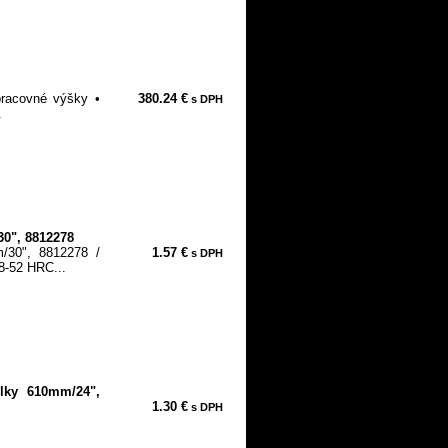
 pracovné výšky •
380.24 €
s DPH
.
30", 8812278
/30", 8812278 /
1.57 €
s DPH
8-52 HRC...
lky 610mm/24",
1.30 €
s DPH