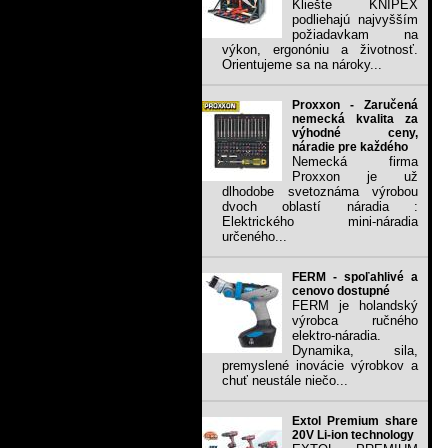
Kliešte KNIPEX
podliehajú najvyšším
požiadavkam na
výkon, ergonóniu a životnosť.
Orientujeme sa na nároky...
Proxxon - Zaručená
nemecká kvalita za
výhodné ceny,
náradie pre každého
Nemecká firma
Proxxon je už
dlhodobe svetoznáma výrobou
dvoch oblastí náradia :
Elektrického mini-náradia
určeného...
FERM - spoľahlivé a
cenovo dostupné
FERM je holandský
výrobca ručného
elektro-náradia.
Dynamika, sila,
premyslené inovácie výrobkov a
chuť neustále niečo...
Extol Premium share
20V Li-ion technology