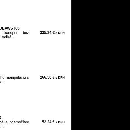
y DEAWST05
 transport bez
335.34 €
s DPH
 Veľké...
chú manipuláciu s
266.50 €
s DPH
...
0
né a priamočiare
52.24 €
s DPH
...