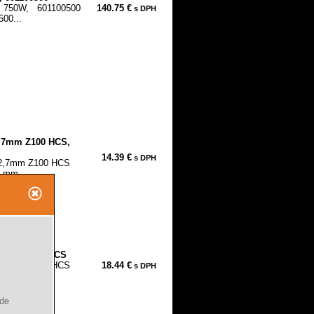
 750W, 601100500
140.75 €
s DPH
500...
2,7mm Z100 HCS,
14.39 €
s DPH
12,7mm Z100 HCS
 mm....
6,0mm Z100 HCS
16,0mm Z100 HCS
18.44 €
s DPH
 mm....
ude