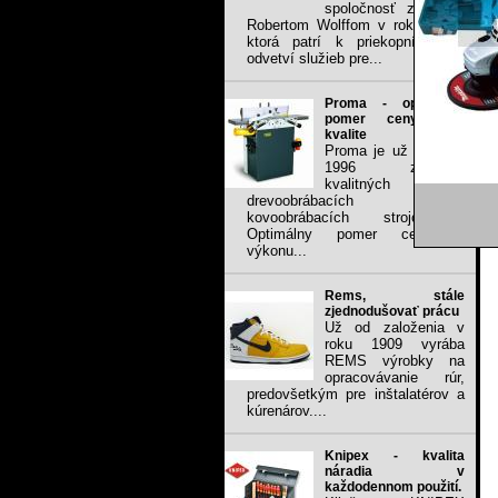
spoločnosť založená
Robertom Wolffom v roku 1949,
ktorá patrí k priekopníkom v
odvetví služieb pre...
Proma - optimálny
pomer ceny voči
kvalite
Proma je už od roku
1996 značkou
kvalitných
drevoobrábacích a
kovoobrábacích strojov .
Optimálny pomer ceny a
výkonu...
Rems, stále
zjednodušovať prácu
Už od založenia v
roku 1909 vyrába
REMS výrobky na
opracovávanie rúr,
predovšetkým pre inštalatérov a
kúrenárov....
Knipex - kvalita
náradia v
každodennom použití.