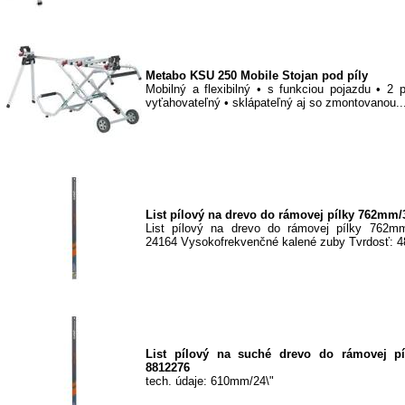
Metabo KSU 250 Mobile Stojan pod píly
Mobilný a flexibilný • s funkciou pojazdu • 2
vyťahovateľný • sklápateľný aj so zmontovanou..
List pílový na drevo do rámovej pílky 762mm/
List pílový na drevo do rámovej pílky 762mm
24164 Vysokofrekvenčné kalené zuby Tvrdosť: 4
List pílový na suché drevo do rámovej pí
8812276
tech. údaje: 610mm/24\"