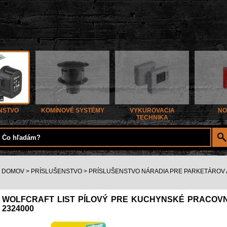
NSTVO
KOMÍNOVÉ SYSTÉMY
VYKUROVACIA
NO
TECHNIKA
DOMOV
>
PRÍSLUŠENSTVO
>
PRÍSLUŠENSTVO NÁRADIA PRE PARKETÁROV
WOLFCRAFT LIST PÍLOVÝ PRE KUCHYNSKÉ PRACOVNÉ 
2324000