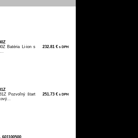
80Z
0Z Batéria Li-ion s
232.81 €
s DPH
..
81Z
81Z Pozvoľný štart
251.73 €
s DPH
ový...
, 601100500