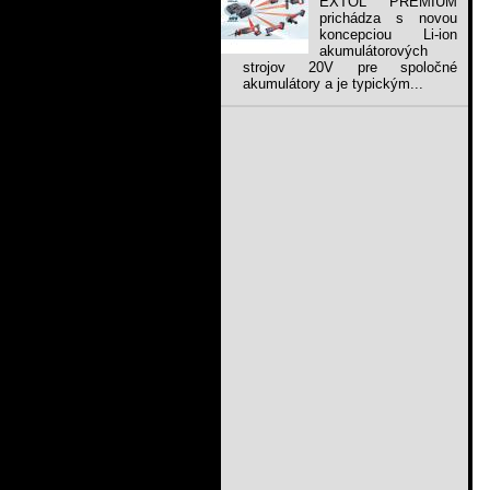
EXTOL PREMIUM
prichádza s novou
koncepciou Li-ion
akumulátorových
strojov 20V pre spoločné
akumulátory a je typickým...