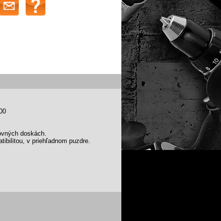
000
covných doskách.
ibilitou, v priehľadnom puzdre.