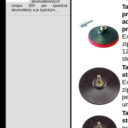
akumulátorových
T
strojov 20V pre spoločné
akumulátory a je typickým...
p
a
p
Ex
z
1
st
T
s
E
z
p
um
T
s
p