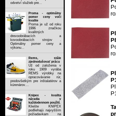
P
odvetví služieb pre...
P
r
Proma - optimálny
pomer ceny voči
kvalite
Proma je už od roku
1996 značkou
P
kvalitných
drevoobrábacích a
P8
kovoobrábacích strojov .
Optimálny pomer ceny a
P
výkonu...
r
Rems, stále
zjednodušovať prácu
Už od založenia v
roku 1909 vyrába
P
REMS výrobky na
opracovávanie rúr,
P
predovšetkým pre inštalatérov a
kúrenárov....
P
P
Knipex - kvalita
náradia v
každodennom použití.
T
Kliešte KNIPEX
podliehajú najvyšším
p
požiadavkam na