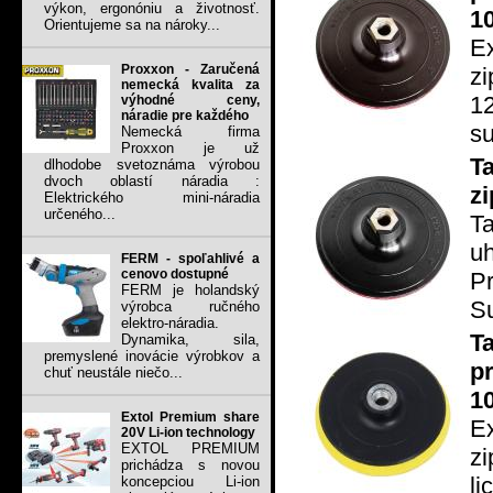
výkon, ergonóniu a životnosť.
1
Orientujeme sa na nároky...
E
Proxxon - Zaručená
z
nemecká kvalita za
1
výhodné ceny,
náradie pre každého
su
Nemecká firma
Proxxon je už
T
dlhodobe svetoznáma výrobou
dvoch oblastí náradia :
zi
Elektrického mini-náradia
určeného...
T
u
FERM - spoľahlivé a
cenovo dostupné
P
FERM je holandský
S
výrobca ručného
elektro-náradia.
T
Dynamika, sila,
premyslené inovácie výrobkov a
p
chuť neustále niečo...
1
Extol Premium share
E
20V Li-ion technology
EXTOL PREMIUM
zi
prichádza s novou
li
koncepciou Li-ion