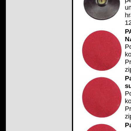
u
h
1
P
N
P
ko
P
zi
P
s
P
ko
P
zi
P