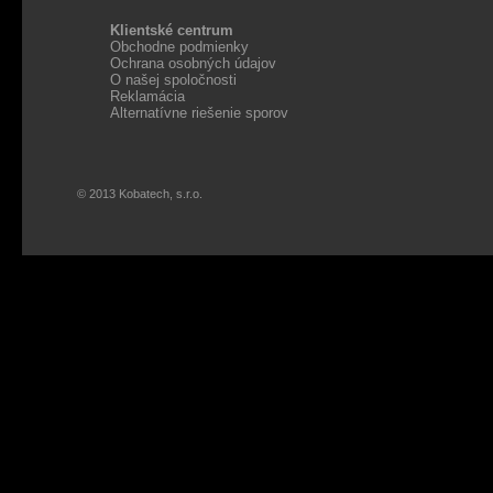
Klientské centrum
Obchodne podmienky
Ochrana osobných údajov
O našej spoločnosti
Reklamácia
Alternatívne riešenie sporov
© 2013 Kobatech, s.r.o.