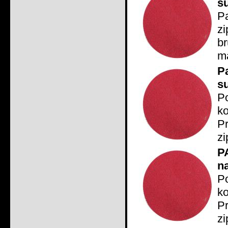
s
P
z
b
ma
P
s
P
ko
P
zi
P
n
P
ko
P
zi