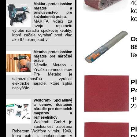
4
Makita - profesionálne
náradie a
k
príslušenstvo pre
každodennú prácu.
ko
MAKITA vďačí za
svoju reputáciu
výrobe náradia špičkovej kvality,
ktoré začala vyrábať pred viac
O
ako 87 rokmi, keď v...
8
Metabo, profesionálne
t
náradie pre náročné
práce
Náradie Metabo -
Značka remeselníkov
Pre Metabo je
samozrejmosťou vyrábať
P
elektrické náradie, ktoré spĺňa
najvyššie...
P4
-
Wolfcraft- Spoľahlivé
2
a cenovo dostupné
náradie pre domacich
majstrov a
remeselníkov
Wolfcraft GmbH je
spoločnosť založená
P
Robertom Wolffom v roku 1949,
ktorá patrí k priekopníkom v