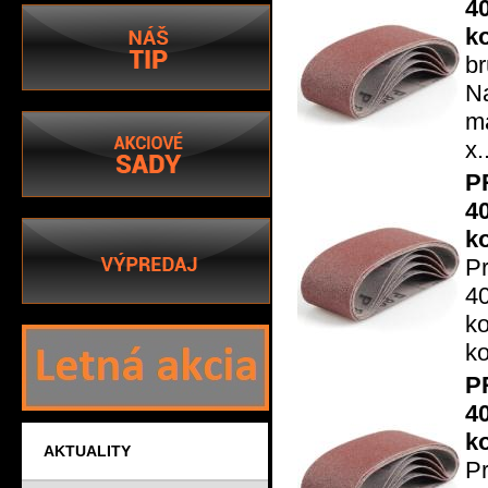
4
k
br
N
m
x.
P
4
k
P
4
k
ko
P
4
k
AKTUALITY
P