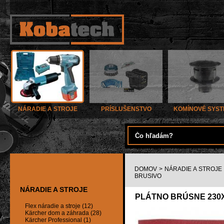
NÁRADIE A STROJE
PRÍSLUŠENSTVO
KOMÍNOVÉ SYS
DOMOV
>
NÁRADIE A STROJE
BRUSIVO
NÁRADIE A STROJE
PLÁTNO BRÚSNE 230X2
Flex náradie a stroje (12)
Kärcher dom a záhrada (28)
Kärcher Professional (1)