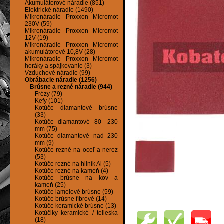
Akumulátorové náradie (851)
Elektrické náradie (1490)
Mikronáradie Proxxon Micromot
230V (59)
Mikronáradie Proxxon Micromot
12V (19)
Mikronáradie Proxxon Micromot
akumulátorové 10,8V (28)
Mikronáradie Proxxon Micromot
horáky a spájkovanie (3)
Vzduchové náradie (99)
Obrábacie náradie (1256)
Brúsne a rezné náradie (944)
Frézy (79)
Kefy (101)
Kotúče diamantové brúsne
(33)
Kotúče diamantové 80- 230
mm (75)
Kotúče diamantové nad 230
mm (9)
Kotúče rezné na oceľ a nerez
(53)
Kotúče rezné na hliník Al (5)
Kotúče rezné na kameň (4)
Kotúče brúsne na kov a
kameň (25)
Kotúče lamelové brúsne (59)
Kotúče brúsne fíbrové (14)
Kotúče keramické brúsne (13)
Kotúčiky keramické / telieska
(18)