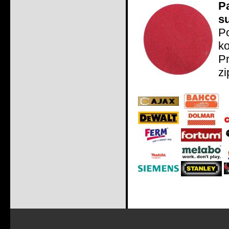
P
s
P
ko
P
zi