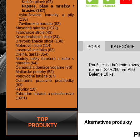
Kotúče pílové (93)
Papiere, pásy a mriežky /
brusivo (387)
Vykružovacie korunky a píly
(230)
Závitorezné náradie (82)
Stavebné náradie (1071)
Tvarovacie stroje (43)
Kovoobrábacie stroje (34)
Drevoobrábacie stroje (138)
Motorové stroje (114)
POPIS
KATEGÓRIE
Laserová technika (83)
Dielňa, garáž (354)
Moduly, tašky (brašne) a kufre s
náradím (64)
Použitie: na brúsenie kovov
Čerpadlá a domáce vodárne (76)
rozmer: 230x280mm P80
Maliarske potreby (52)
Balenie 10 ks
Vodovodné batérie (67)
Ochranné pracovné prostriedky
(83)
Rebríky (10)
Záhradné náradie a príslušenstvo
(1081)
Alternatívne produkty
P