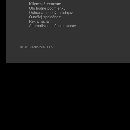
Klientské centrum
Obchodne podmienky
Ochrana osobných údajov
O našej spoločnosti
Reklamácia
Alternatívne riešenie sporov
© 2013 Kobatech, s.r.o.