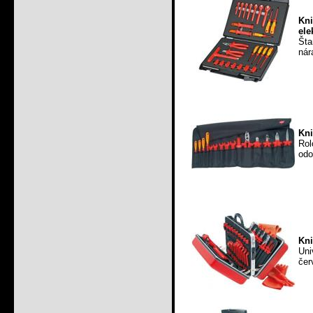
Kn
ele
Šta
nár
Kni
Rol
odo
Kni
Uni
čer