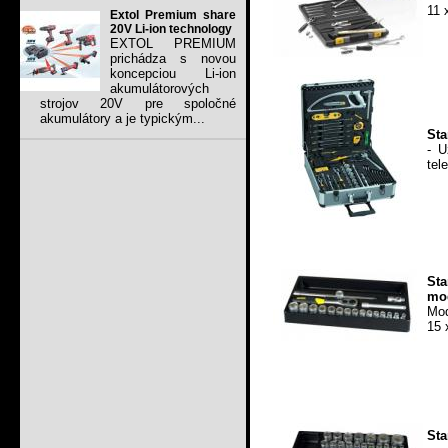
11 
Extol Premium share
20V Li-ion technology
EXTOL PREMIUM
prichádza s novou
koncepciou Li-ion
akumulátorových
strojov 20V pre spoločné
akumulátory a je typickým...
Sta
- U
tel
St
mod
Mod
15 
St