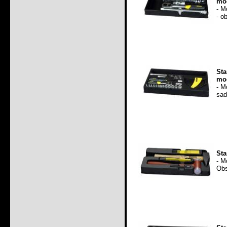
mod
- M
- o
Sta
mod
- M
sad
Sta
- M
Obs