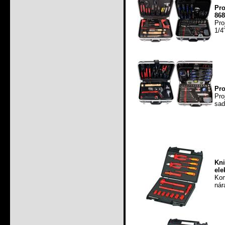
Pro
868
Pro
1/4
Pro
Pro
sad
Kn
ele
Kom
nár