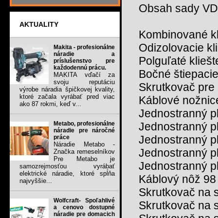
Obsah sady VD
AKTUALITY
Kombinované kl
Odizolovacie kl
Makita - profesionálne
náradie a
Polguľaté kliešt
príslušenstvo pre
každodennú prácu.
Bočné štiepacie
MAKITA vďačí za
svoju reputáciu
Skrutkovač pre 
výrobe náradia špičkovej kvality,
ktoré začala vyrábať pred viac
Káblové nožnic
ako 87 rokmi, keď v...
Jednostranný p
Metabo, profesionálne
Jednostranný p
náradie pre náročné
Jednostranný p
práce
Náradie Metabo -
Jednostranný p
Značka remeselníkov
Pre Metabo je
Jednostranný p
samozrejmosťou vyrábať
elektrické náradie, ktoré spĺňa
Káblový nôž 98
najvyššie...
Skrutkovač na s
Wolfcraft- Spoľahlivé
Skrutkovač na s
a cenovo dostupné
náradie pre domacich