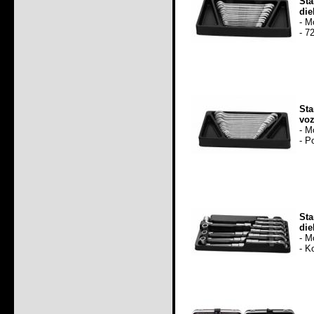
St
die
- M
- 7
Sta
voz
- M
- P
St
die
- M
- K