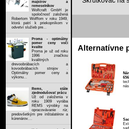
Skrutkovač na s
majstrov a
remeselníkov
Wolfcraft GmbH je
spoločnosť založená
Robertom Wolffom v roku 1949,
ktorá patrí k priekopníkom v
odvetví služieb pre...
Proma - optimálny
pomer ceny voči
Alternatívne 
kvalite
Proma je už od roku
1996 značkou
kvalitných
drevoobrábacích a
kovoobrábacích strojov .
Optimálny pomer ceny a
Nár
výkonu...
656
tec
nás
Rems, stále
zjednodušovať prácu
Už od založenia v
roku 1909 vyrába
REMS výrobky na
opracovávanie rúr,
predovšetkým pre inštalatérov a
kúrenárov....
Sad
Ext
sad