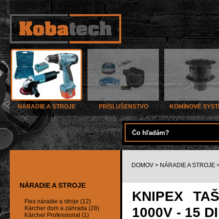
NÁRADIE A STROJE
PRÍSLUŠENSTVO
KOMÍNOVÉ SYS
DOMOV
>
NÁRADIE A STROJE
NÁRADIE A STROJE
KNIPEX TA
Flex náradie a stroje (12)
1000V - 15 D
Kärcher dom a záhrada (28)
Kärcher Professional (1)