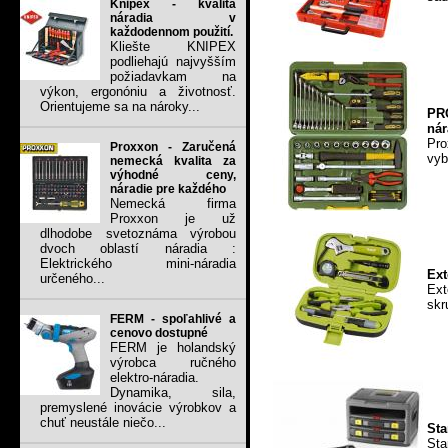
Knipex - kvalita
náradia v
každodennom použití.
Kliešte KNIPEX
podliehajú najvyšším
požiadavkam na
výkon, ergonóniu a životnosť.
Orientujeme sa na nároky...
PR
nár
Pro
Proxxon - Zaručená
vyb
nemecká kvalita za
výhodné ceny,
náradie pre každého
Nemecká firma
Proxxon je už
dlhodobe svetoznáma výrobou
dvoch oblastí náradia :
Elektrického mini-náradia
Ext
určeného...
Ext
skr
FERM - spoľahlivé a
cenovo dostupné
FERM je holandský
výrobca ručného
elektro-náradia.
Dynamika, sila,
premyslené inovácie výrobkov a
chuť neustále niečo...
Sta
Sta