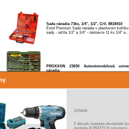
Sada náradia 73ks, 1/4", 1/2", CrV, 8818410
Extol Premium Sada náradia v plastovom kufríku
sady - račňa 1/2" a 1/4" - nástavce 11 ks 1/4" a...
PROXXON 23650 Autoutomobilová univer
náradia
Proxxon univerzálna automobilová súprava ná
my
vybavenie v najvyššej kvalite náradia. 12 ks očko
OZNAM:
Extol Craft Sada náradia 8ks, kufrík, CrV, 6580
Extol Craft 6580 Sada náradia 8ks, kufrík, Cr
skrutkovač (-)5,0 x 100 mm, (+)PH1 x 100 mm...
Z dôvodu čerpania dovoleniek b
predajňa KOBATECH zatvorená: