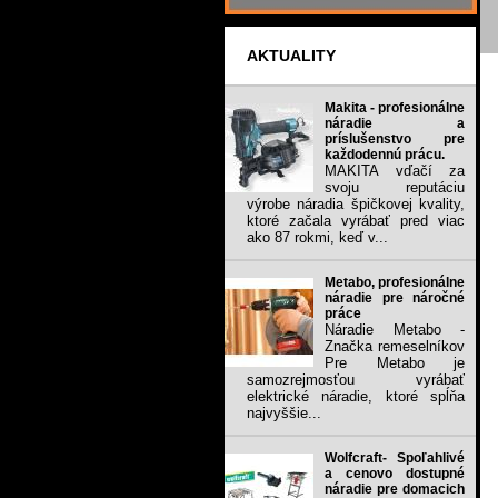
AKTUALITY
Makita - profesionálne
náradie a
príslušenstvo pre
každodennú prácu.
MAKITA vďačí za
svoju reputáciu
výrobe náradia špičkovej kvality,
ktoré začala vyrábať pred viac
ako 87 rokmi, keď v...
Metabo, profesionálne
náradie pre náročné
práce
Náradie Metabo -
Značka remeselníkov
Pre Metabo je
samozrejmosťou vyrábať
elektrické náradie, ktoré spĺňa
najvyššie...
Wolfcraft- Spoľahlivé
a cenovo dostupné
náradie pre domacich