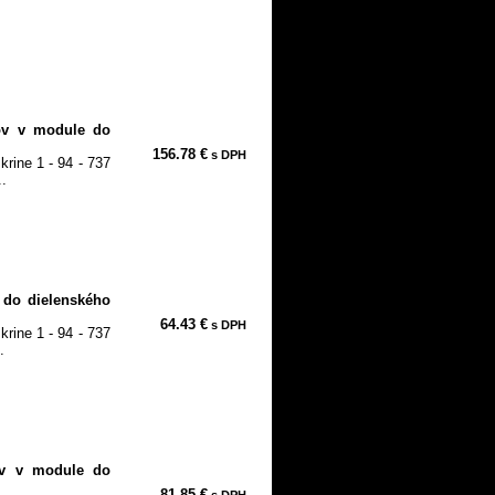
ov v module do
156.78 €
s DPH
rine 1 - 94 - 737
..
 do dielenského
64.43 €
s DPH
rine 1 - 94 - 737
.
ov v module do
81.85 €