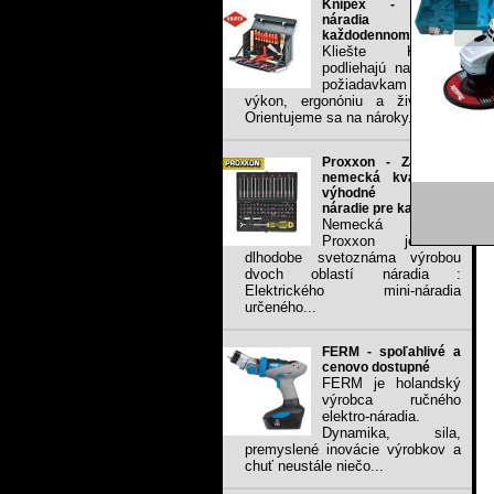
Knipex - kvalita
náradia v
každodennom použití.
Kliešte KNIPEX
podliehajú najvyšším
požiadavkam na
výkon, ergonóniu a životnosť.
Orientujeme sa na nároky...
Proxxon - Zaručená
nemecká kvalita za
výhodné ceny,
náradie pre každého
Nemecká firma
Proxxon je už
dlhodobe svetoznáma výrobou
dvoch oblastí náradia :
Elektrického mini-náradia
určeného...
FERM - spoľahlivé a
cenovo dostupné
FERM je holandský
výrobca ručného
elektro-náradia.
Dynamika, sila,
premyslené inovácie výrobkov a
chuť neustále niečo...