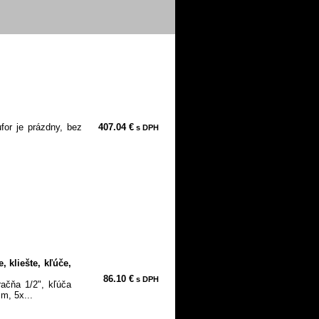
for je prázdny, bez
407.04 €
s DPH
, kliešte, kľúče,
86.10 €
s DPH
račňa 1/2", kľúča
m, 5x...