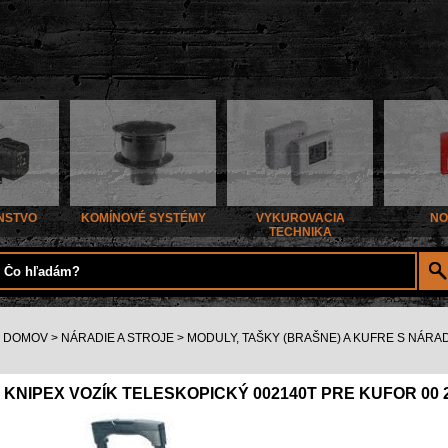
NSTVO
KOMÍNOVÉ SYSTÉMY
VYKUROVACIA
NO
TECHNIKA
DOMOV
>
NÁRADIE A STROJE
>
MODULY, TAŠKY (BRAŠNE) A KUFRE S NÁRA
KNIPEX VOZÍK TELESKOPICKÝ 002140T PRE KUFOR 00 2