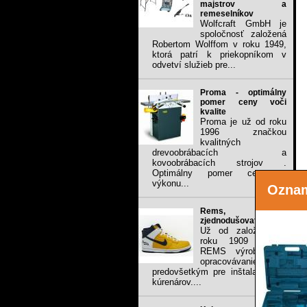
majstrov a
remeselníkov
Wolfcraft GmbH je
spoločnosť založená
Robertom Wolffom v roku 1949,
ktorá patrí k priekopníkom v
odvetví služieb pre...
Proma - optimálny
pomer ceny voči
kvalite
Proma je už od roku
1996 značkou
kvalitných
drevoobrábacích a
kovoobrábacích strojov .
Optimálny pomer ceny a
výkonu...
Ozna
Rems, stále
zjednodušovať prácu
Už od založenia v
roku 1909 vyrába
REMS výrobky na
opracovávanie rúr,
predovšetkým pre inštalatérov a
kúrenárov....