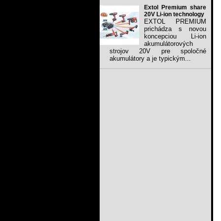
Extol Premium share
20V Li-ion technology
EXTOL PREMIUM
prichádza s novou
koncepciou Li-ion
akumulátorových
strojov 20V pre spoločné
akumulátory a je typickým...