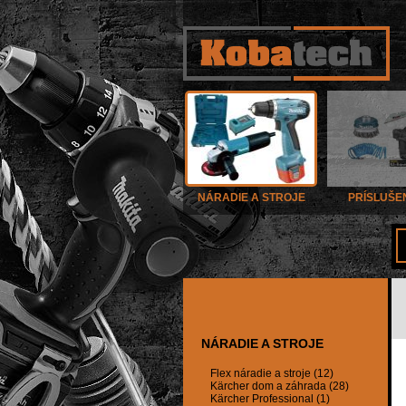
NÁRADIE A STROJE
PRÍSLUŠE
NÁRADIE A STROJE
Flex náradie a stroje (12)
Kärcher dom a záhrada (28)
Kärcher Professional (1)