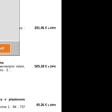
loženie súpravy :
201.06 €
s DPH
lna
evnenými rohmi,
505.28 €
s DPH
i - 3...
dia v plastovom
45.26 €
s DPH
rine 1 - 94 - 737