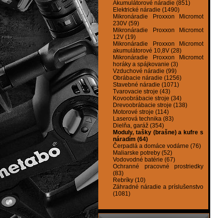
Akumulátorové náradie (851)
Elektrické náradie (1490)
Mikronáradie Proxxon Micromot
230V (59)
Mikronáradie Proxxon Micromot
12V (19)
Mikronáradie Proxxon Micromot
akumulátorové 10,8V (28)
Mikronáradie Proxxon Micromot
horáky a spájkovanie (3)
Vzduchové náradie (99)
Obrábacie náradie (1256)
Stavebné náradie (1071)
Tvarovacie stroje (43)
Kovoobrábacie stroje (34)
Drevoobrábacie stroje (138)
Motorové stroje (114)
Laserová technika (83)
Dielňa, garáž (354)
Moduly, tašky (brašne) a kufre s
náradím (64)
Čerpadlá a domáce vodárne (76)
Maliarske potreby (52)
Vodovodné batérie (67)
Ochranné pracovné prostriedky
(83)
Rebríky (10)
Záhradné náradie a príslušenstvo
(1081)