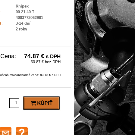
Knipex
:
00 21 40 T
4003773062981
ť:
3-14 dní
2 roky
Cena:
74.87
€
s DPH
60.87 € bez DPH
učená maloobchodná cena: 83.18 € s DPH