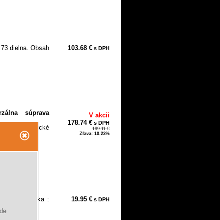
 73 dielna. Obsah
103.68 €
s DPH
zálna súprava
V akcii
178.74 €
s DPH
radia Praktické
199.11 €
 –...
Zľava: 10.23%
V Obsah kufríka :
19.95 €
s DPH
ude