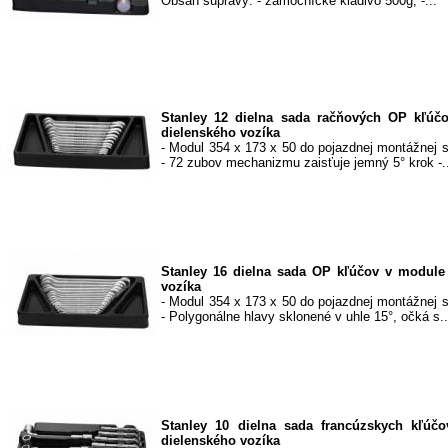
Obsah súpravy: - zámočnícke kladivo 500g; -...
Stanley 12 dielna sada račňových OP kľúč
dielenského vozíka
- Modul 354 x 173 x 50 do pojazdnej montážnej sk
- 72 zubov mechanizmu zaisťuje jemný 5° krok -.
Stanley 16 dielna sada OP kľúčov v module
vozíka
- Modul 354 x 173 x 50 do pojazdnej montážnej sk
- Polygonálne hlavy sklonené v uhle 15°, očká s..
Stanley 10 dielna sada francúzskych kľúč
dielenského vozíka