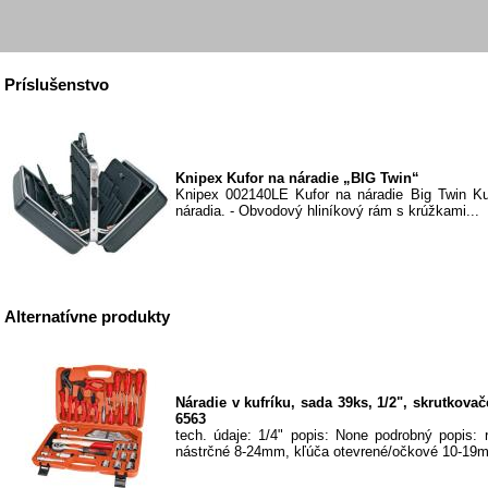
Príslušenstvo
Knipex Kufor na náradie „BIG Twin“
Knipex 002140LE Kufor na náradie Big Twin Ku
náradia. - Obvodový hliníkový rám s krúžkami...
Alternatívne produkty
Náradie v kufríku, sada 39ks, 1/2", skrutkovače
6563
tech. údaje: 1/4" popis: None podrobný popis: 
nástrčné 8-24mm, kľúča otevrené/očkové 10-19m