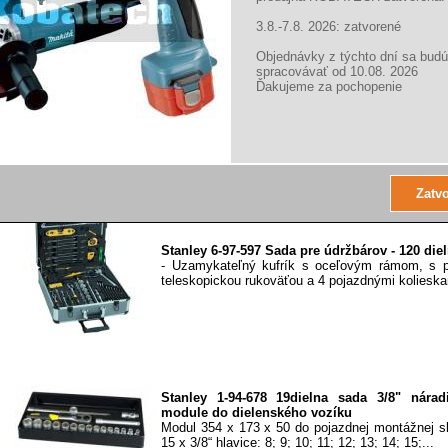
3.8.-7.8. 2026: zatvorené
Objednávky z týchto dní sa budú
spracovávať od 10.08. 2026
Ďakujeme za pochopenie
Stanley 2-99-055 1/4" Sada náradia - 70 dielna
Stanley 2-99-055 1/4" Sada náradia - 70 dielna Z
11 x očkoplochý kľúč: 7; 8; 9; 10; 11; 12; 13;...
Stanley 6-97-597 Sada pre údržbárov - 120 die
- Uzamykateľný kufrík s oceľovým rámom, s p
teleskopickou rukoväťou a 4 pojazdnými kolieskam
Stanley 1-94-678 19dielna sada 3/8" nára
module do dielenského vozíku
Modul 354 x 173 x 50 do pojazdnej montážnej sk
15 x 3/8“ hlavice: 8; 9; 10; 11; 12; 13; 14; 15;...