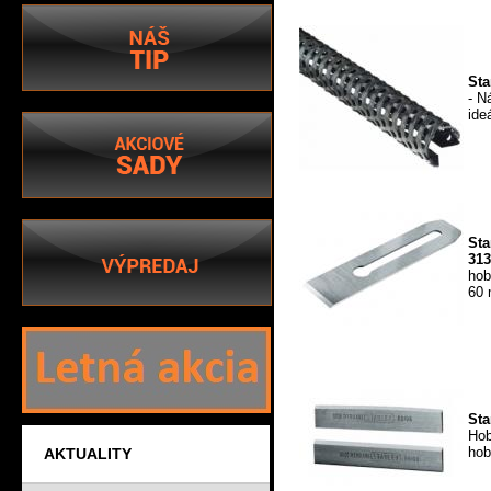
Sta
- N
ide
Sta
313
hob
60 
Sta
Hob
hob
AKTUALITY