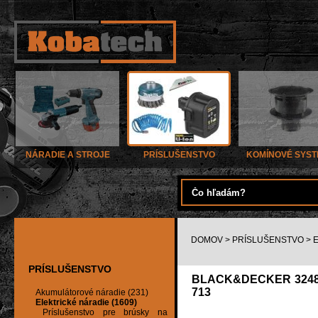
NÁRADIE A STROJE
PRÍSLUŠENSTVO
KOMÍNOVÉ SYS
DOMOV
>
PRÍSLUŠENSTVO
>
PRÍSLUŠENSTVO
BLACK&DECKER 3248
713
Akumulátorové náradie (231)
Elektrické náradie (1609)
Príslušenstvo pre brúsky na