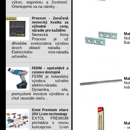
výkon, ergonóniu a životnosť.
Orientujeme sa na nároky...
Proxxon - Zaručená
nemecká kvalita za
výhodné ceny,
náradie pre každého
Mak
Nemecká firma
Nož
Proxxon je už
Bal
dlhodobe svetoznáma výrobou
dvoch oblastí náradia :
Elektrického mini-náradia
určeného...
FERM - spoľahlivé a
cenovo dostupné
FERM je holandský
Mak
výrobca ručného
Nož
elektro-náradia.
hob
Dynamika, sila,
premyslené inovácie výrobkov a
chuť neustále niečo...
Extol Premium share
20V Li-ion technology
EXTOL PREMIUM
prichádza s novou
Mak
koncepciou Li-ion
- n