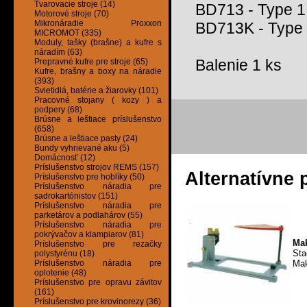
Tvarovacie stroje (14)
BD713 - Type 1
Motorové stroje (70)
Mikronáradie Proxxon
BD713K - Type
MICROMOT (335)
Moduly, tašky (brašne) a kufre s
náradím (63)
Balenie 1 ks
Prepravné kufre pre stroje (65)
Kufre, brašny a boxy na náradie
(393)
Svietidlá, batérie a žiarovky (101)
Pracovné stojany ( kozy ) a
podpery (68)
Brúsne a leštiace príslušenstvo
(658)
Brúsne a leštiace pasty (24)
Bundy vyhrievané aku (5)
Domácnosť (12)
Príslušenstvo strojov REMS (157)
Alternatívne 
Príslušenstvo pre hoblíky (50)
Príslušenstvo náradia pre
sadrokartónistov (151)
Príslušenstvo náradia pre
parketárov a podlahárov (55)
Príslušenstvo náradia pre
pokrývačov a klampiarov (81)
Mak
Príslušenstvo pre rezačky
Sta
polystyrénu (18)
Mak
Príslušenstvo náradia pre
oplotenie (48)
Príslušenstvo pre opravu závitov
(161)
Príslušenstvo pre krovinorezy (36)