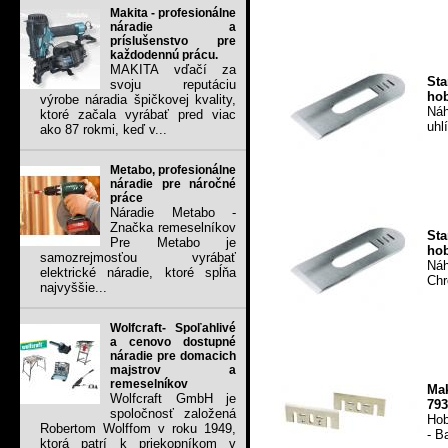
Makita - profesionálne
náradie a
príslušenstvo pre
každodennú prácu.
MAKITA vďačí za
St
svoju reputáciu
hob
výrobe náradia špičkovej kvality,
Náh
ktoré začala vyrábať pred viac
uhl
ako 87 rokmi, keď v...
Metabo, profesionálne
náradie pre náročné
práce
Náradie Metabo -
Značka remeselníkov
St
Pre Metabo je
hob
samozrejmosťou vyrábať
Ná
elektrické náradie, ktoré spĺňa
Chr
najvyššie...
Wolfcraft- Spoľahlivé
a cenovo dostupné
náradie pre domacich
majstrov a
remeselníkov
Mak
Wolfcraft GmbH je
793
spoločnosť založená
Hob
Robertom Wolffom v roku 1949,
- B
ktorá patrí k priekopníkom v