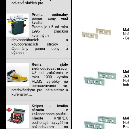
odvetví služieb pre...
Proma - optimálny
pomer ceny voči
kvalite
Proma je už od roku
Mak
1996 značkou
Nož
kvalitných
- B
drevoobrábacích a
kovoobrábacích strojov .
Optimálny pomer ceny a
výkonu...
Rems, stále
zjednodušovať prácu
Mak
Už od založenia v
163
roku 1909 vyrába
Nož
REMS výrobky na
hob
opracovávanie rúr,
predovšetkým pre inštalatérov a
kúrenárov....
Knipex - kvalita
náradia v
každodennom použití.
Mak
Kliešte KNIPEX
Nož
podliehajú najvyšším
Bal
požiadavkam na