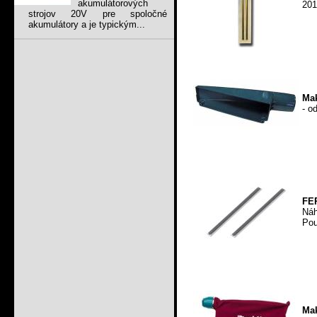
akumulátorových
201
strojov 20V pre spoločné
akumulátory a je typickým...
Mak
- o
FER
Náh
Pou
Mak