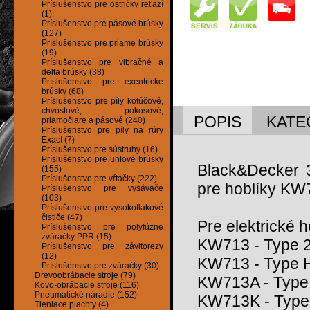
Príslušenstvo pre ostričky reťazí
(1)
Príslušenstvo pre pásové brúsky
(127)
Príslušenstvo pre priame brúsky
(19)
Príslušenstvo pre vibračné a
delta brúsky (38)
Príslušenstvo pre exentricke
brúsky (68)
Príslušenstvo pre píly kotúčové,
chvostové, pokosové,
POPIS
KATE
priamočiare a pásové (240)
Príslušenstvo pre píly na rúry
Exact (7)
Príslušenstvo pre sústruhy (16)
Príslušenstvo pre uhlové brúsky
Black&Decker 
(155)
Príslušenstvo pre vŕtačky (222)
pre hoblíky KW
Príslušenstvo pre vysávače
(103)
Príslušenstvo pre vysokotlakové
čističe (47)
Pre elektrické 
Príslušenstvo pre polyfúzne
zváračky PPR (15)
KW713 - Type 
Príslušenstvo pre závitorezy
(12)
KW713 - Type 
Príslušenstvo pre zváračky (30)
Drevoobrábacie stroje (79)
KW713A - Type
Kovo-obrábacie stroje (116)
Pneumatické náradie (152)
KW713K - Type
Tieniace plachty (4)