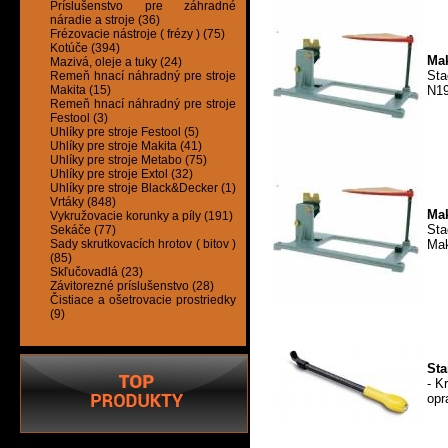
Príslušenstvo pre záhradné
náradie a stroje (36)
Frézovacie nástroje ( frézy ) (75)
Kotúče (394)
Mak
Mazivá, oleje a tuky (24)
Sta
Remeň hnací náhradný pre stroje
N19
Makita (15)
Remeň hnací náhradný pre stroje
Festool (3)
Uhlíky pre stroje Festool (5)
Uhlíky pre stroje Makita (41)
Uhlíky pre stroje Metabo (75)
Uhlíky pre stroje Extol (32)
Uhlíky pre stroje Black&Decker (1)
Vrtáky (848)
Mak
Vykružovacie korunky a píly (191)
Sta
Sekáče (77)
Mak
Sady skrutkovacích hrotov ( bitov )
(85)
Skľučovadlá (23)
Závitorezné príslušenstvo (28)
Čistiace a ošetrovacie prostriedky
(9)
Sta
- K
opr