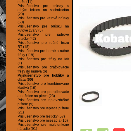
nože (11)
Príslušenstvo pre brúsky s
dlhým krkom na sadrokartón
(20)
Príslušenstvo pre kefové brúsky
(50)
Príslušenstvo pre brúsku na
kútové zvary (5)
Príslušenstvo pre jadrové
vŕtačky (42)
Príslušenstvo pre ručnú frézu
RT (15)
Príslušenstvo pre horné a ručné
frézy (119)
Príslušenstvo pre frézy na lak
(1)
Príslušenstvo pre drážkovacie
frézy do muriva (6)
Príslušenstvo pre hoblíky a
dláta (60)
Príslušenstvo pre kombinované
kladivá (16)
Príslušenstvo pre prestrihovače
a nožnice na plech (23)
Príslušenstvo pre teplovzdušné
pištole (9)
Príslušenstvo pre lepiace pištole
(21)
Príslušenstvo pre leštičky (57)
Príslušenstvo pre miešadlá (16)
Príslušenstvo pre multifunkčné
náradie (91)