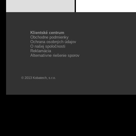
Klientské centrum
Obchodne podmienky
Ochrana osobných údajov
O našej spoločnosti
Reklamácia
Alternatívne riešenie sporov
© 2013 Kobatech, s.r.o.