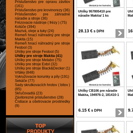
Príslušenstvo pre opravu závitov
(161)
Príslušenstvo pre krovinorezy (36)
Uhlíky 957805410 pre
Uhl
Príslušenstvo pre záhradné
náradie Makita/ 1 ks
Mak
náradie a stroje (36)
Frézovacie nástroje ( frézy ) (75)
Kotúče (394)
28.13 €
16
Mazivá, oleje a tuky (24)
s DPH
Remeň hnací náhradný pre stroje
Makita (15)
Remeň hnací náhradný pre stroje
Festool (3)
Uhlíky pre stroje Festool (5)
Uhlíky pre stroje Makita (41)
Uhlíky pre stroje Metabo (75)
Uhlíky pre stroje Extol (32)
Uhlíky pre stroje Black&Decker (1)
Vrtáky (848)
Vykružovacie korunky a píly (191)
Sekáče (77)
Sady skrutkovacích hrotov ( bitov )
(85)
Uhlíky CB106 pre náradie
Uhl
Skľučovadlá (23)
Makita, 194976-2, 181410-1
Mak
Závitorezné príslušenstvo (28)
Čistiace a ošetrovacie prostriedky
(9)
6.15 €
9.
s DPH