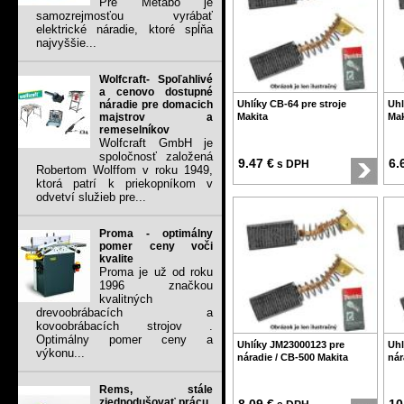
Pre Metabo je
samozrejmosťou vyrábať
elektrické náradie, ktoré spĺňa
najvyššie...
Wolfcraft- Spoľahlivé
a cenovo dostupné
náradie pre domacich
Uhlíky CB-64 pre stroje
Uhl
majstrov a
Makita
Mak
remeselníkov
Wolfcraft GmbH je
spoločnosť založená
9.47 €
6.
s DPH
Robertom Wolffom v roku 1949,
ktorá patrí k priekopníkom v
odvetví služieb pre...
Proma - optimálny
pomer ceny voči
kvalite
Proma je už od roku
1996 značkou
kvalitných
drevoobrábacích a
kovoobrábacích strojov .
Optimálny pomer ceny a
Uhlíky JM23000123 pre
Uhl
výkonu...
náradie / CB-500 Makita
nár
Rems, stále
zjednodušovať prácu