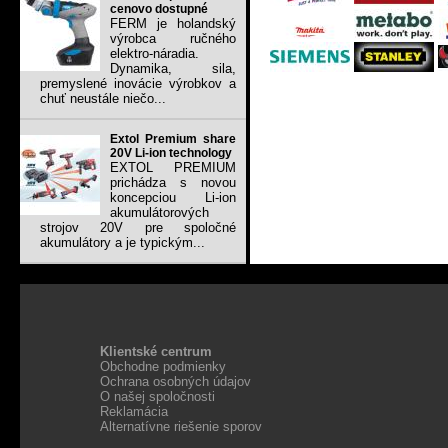
cenovo dostupné
FERM je holandský
výrobca ručného
elektro-náradia.
Dynamika, sila,
premyslené inovácie výrobkov a
chuť neustále niečo...
Extol Premium share
20V Li-ion technology
EXTOL PREMIUM
prichádza s novou
koncepciou Li-ion
akumulátorových
strojov 20V pre spoločné
akumulátory a je typickým...
Klientské centrum
Obchodne podmienky
Ochrana osobných údajov
O našej spoločnosti
Reklamácia
Alternatívne riešenie sporov