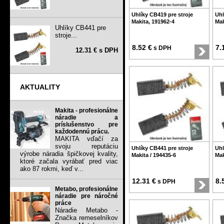
Uhlíky CB419 pre stroje
Uhl
Makita, 191962-4
Mak
Uhlíky CB441 pre
stroje...
8.52 €
7.
s DPH
12.31 € s DPH
AKTUALITY
Makita - profesionálne
náradie a
príslušenstvo pre
každodennú prácu.
MAKITA vďačí za
svoju reputáciu
Uhlíky CB441 pre stroje
Uhl
výrobe náradia špičkovej kvality,
Makita / 194435-6
Mak
ktoré začala vyrábať pred viac
ako 87 rokmi, keď v...
12.31 €
8.
s DPH
Metabo, profesionálne
náradie pre náročné
práce
Náradie Metabo -
Značka remeselníkov