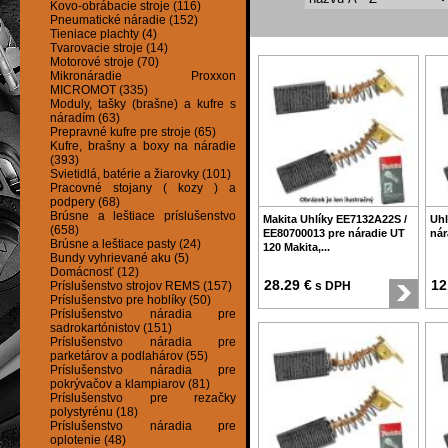
Kovo-obrábacie stroje (116)
Pneumatické náradie (152)
Tieniace plachty (4)
Tvarovacie stroje (14)
Motorové stroje (70)
Mikronáradie Proxxon
MICROMOT (335)
Moduly, tašky (brašne) a kufre s
náradím (63)
Prepravné kufre pre stroje (65)
Kufre, brašny a boxy na náradie
(393)
Svietidlá, batérie a žiarovky (101)
Pracovné stojany ( kozy ) a
podpery (68)
Brúsne a leštiace príslušenstvo
Makita Uhlíky EE7132A22S /
Uhl
(658)
EE80700013 pre náradie UT
nár
Brúsne a leštiace pasty (24)
120 Makita,...
Bundy vyhrievané aku (5)
Domácnosť (12)
28.29 €
12
Príslušenstvo strojov REMS (157)
s DPH
Príslušenstvo pre hoblíky (50)
Príslušenstvo náradia pre
sadrokartónistov (151)
Príslušenstvo náradia pre
parketárov a podlahárov (55)
Príslušenstvo náradia pre
pokrývačov a klampiarov (81)
Príslušenstvo pre rezačky
polystyrénu (18)
Príslušenstvo náradia pre
oplotenie (48)