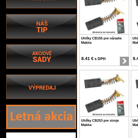
Uhlíky CB155 pre náradie
Uhl
Makita
Mak
8.41 €
9.
s DPH
Uhlíky CB253 pre stroje
Uhl
Makita
Mak