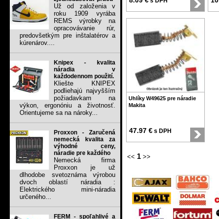
8.09 €
10
s DPH
Už od založenia v
roku 1909 vyrába
REMS výrobky na
opracovávanie rúr,
predovšetkým pre inštalatérov a
kúrenárov....
Knipex - kvalita
náradia v
každodennom použití.
Kliešte KNIPEX
podliehajú najvyšším
požiadavkam na
Uhlíky W49625 pre náradie
výkon, ergonóniu a životnosť.
Makita
Orientujeme sa na nároky...
47.97 €
s DPH
Proxxon - Zaručená
nemecká kvalita za
výhodné ceny,
náradie pre každého
1
<<
>>
Nemecká firma
Proxxon je už
dlhodobe svetoznáma výrobou
dvoch oblastí náradia :
Elektrického mini-náradia
určeného...
FERM - spoľahlivé a