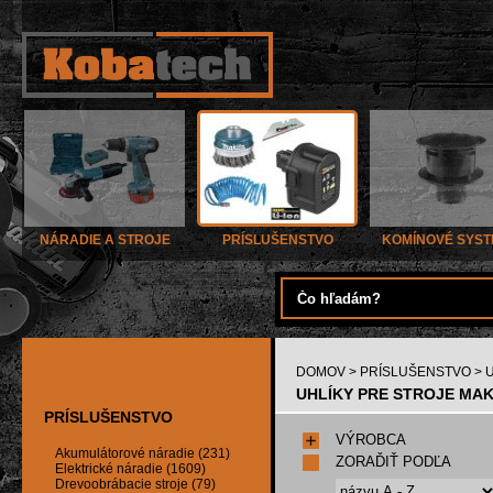
NÁRADIE A STROJE
PRÍSLUŠENSTVO
KOMÍNOVÉ SYS
DOMOV
>
PRÍSLUŠENSTVO
> 
UHLÍKY PRE STROJE MAKI
PRÍSLUŠENSTVO
VÝROBCA
Akumulátorové náradie (231)
ZORAĎIŤ PODĽA
Elektrické náradie (1609)
Drevoobrábacie stroje (79)